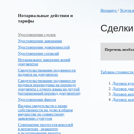
Нотариус
/
Услуги 
Нотариальные действия и
тарифы
Сделки
Удостоверение сделок
Удостоверение завещания
Удостоверение доверенностей
Перечень необх
Удостоверение согласий
Нотариальное заверение копий
документов
Свидетельствование подлинности
Таблица стоимости
подписи на документах
Свидетельствование подлинности
Договор ку
подписи переводчика на переводе
Договор дар
документа с одного языка на другой
(нотариальный перевод документов)
Договор ар
Удостоверение фактов
Договор зал
Выдача свидетельств о праве
собственности на долю в общем
имуществе по совместному
заявлению супругов
Совершение протестов векселей
в неплатеже , неакцепте
и недатировании акцепта