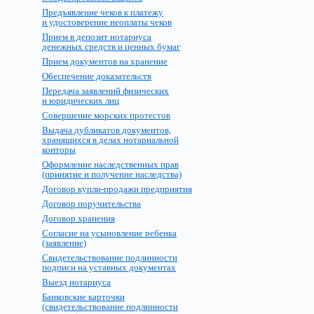
Предъявление чеков к платежу
и удостоверение неоплаты чеков
Прием в депозит нотариуса
денежных средств и ценных бумаг
Прием документов на хранение
Обеспечение доказательств
Передача заявлений физических
и юридических лиц
Совершение морских протестов
Выдача дубликатов документов,
хранящихся в делах нотариальной
конторы
Оформление наследственных прав
(принятие и получение наследства)
Договор купли-продажи предприятия
Договор поручительства
Договор хранения
Согласие на усыновление ребенка
(заявление)
Свидетельствование подлинности
подписи на уставных документах
Выезд нотариуса
Банковские карточки
(свидетельствование подлинности