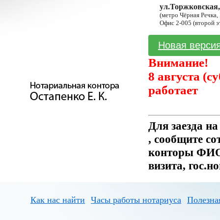
ул.Торжковская,
(метро Чёрная Речка,
Офис 2-005 (второй э
Новая версия
Внимание!
8 августа (с
работает
Для заезда н
, сообщите с
конторы ФИО 
визита, гос.н
Как нас найти
Часы работы нотариуса
Полезна