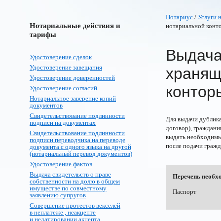
Нотариус
/
Услуги 
Нотариальные действия и
нотариальной конт
тарифы
Выдача
Удостоверение сделок
Удостоверение завещания
хранящ
Удостоверение доверенностей
контор
Удостоверение согласий
Нотариальное заверение копий
документов
Свидетельствование подлинности
Для выдачи дублика
подписи на документах
договор), граждани
Свидетельствование подлинности
выдать необходимы
подписи переводчика на переводе
после подачи гражд
документа с одного языка на другой
(нотариальный перевод документов)
Удостоверение фактов
Выдача свидетельств о праве
Перечень необх
собственности на долю в общем
имуществе по совместному
Паспорт
заявлению супругов
Совершение протестов векселей
в неплатеже , неакцепте
и недатировании акцепта