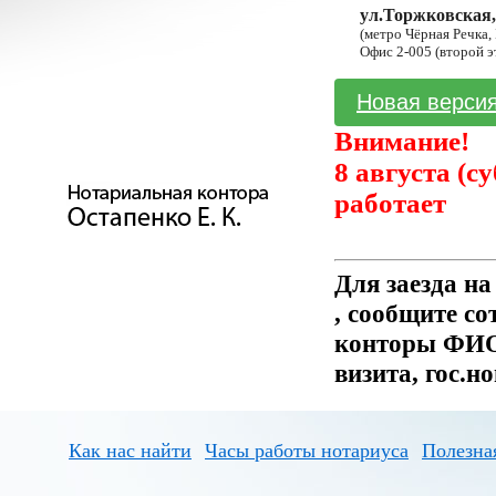
ул.Торжковская,
(метро Чёрная Речка,
Офис 2-005 (второй э
Новая версия
Внимание!
8 августа (с
работает
Для заезда н
, сообщите с
конторы ФИО 
визита, гос.н
Как нас найти
Часы работы нотариуса
Полезна