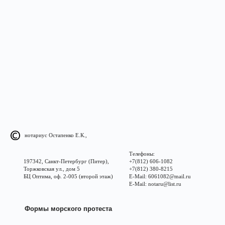
нотариус Остапенко Е.К.,
Телефоны:
197342, Санкт-Петербург (Питер),
+7(812) 606-1082
Торжковская ул., дом 5
+7(812) 380-8215
БЦ Оптима, оф. 2-005 (второй этаж)
E-Mail: 6061082@mail.ru
E-Mail: notaru@list.ru
Формы морского протеста