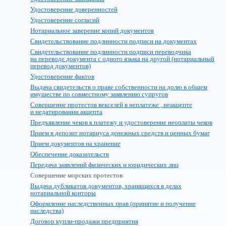
Удостоверение доверенностей
Удостоверение согласий
Нотариальное заверение копий документов
Свидетельствование подлинности подписи на документах
Свидетельствование подлинности подписи переводчика
на переводе документа с одного языка на другой (нотариальный
перевод документов)
Удостоверение фактов
Выдача свидетельств о праве собственности на долю в общем
имуществе по совместному заявлению супругов
Совершение протестов векселей в неплатеже , неакцепте
и недатировании акцепта
Предъявление чеков к платежу и удостоверение неоплаты чеков
Прием в депозит нотариуса денежных средств и ценных бумаг
Прием документов на хранение
Обеспечение доказательств
Передача заявлений физических и юридических лиц
Совершение морских протестов
Выдача дубликатов документов, хранящихся в делах
нотариальной конторы
Оформление наследственных прав (принятие и получение
наследства)
Договор купли-продажи предприятия