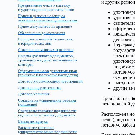
и других регион
Предъявление чеков к платежу
и удостоверение неоплаты чеков
удостовер
Прием в депозит нотариуса
удостовер
денежных средств и ценных бумаг
свидетель
Прием документов на хранение
оформлени
Обеспечение доказательств
юридическ
действий;
Передача заявлений физических
и юридических лиц
Передача 
Совершение морских протестов
государст
электронн
Выдача дубликатов документов,
хранящихся в делах нотариальной
удостовер
конторы
недвижимо
Оформление наследственных прав
нотариусо
(принятие и получение наследства)
осуществл
Договор купли-продажи предприятия
выезд нот
Договор поручительства
другие ви
Договор хранения
Производится
б
Согласие на усыновление ребенка
нотариальной д
(заявление)
Свидетельствование подлинности
Расположена нот
подписи на уставных документах
речка), недалек
Выезд нотариуса
нотариус работа
Банковские карточки
(свидетельствование подлинности