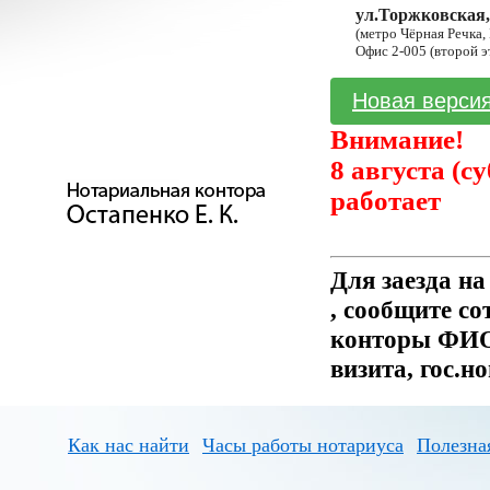
ул.Торжковская,
(метро Чёрная Речка,
Офис 2-005 (второй э
Новая версия
Внимание!
8 августа (с
работает
Для заезда н
, сообщите с
конторы ФИО 
визита, гос.н
Как нас найти
Часы работы нотариуса
Полезна