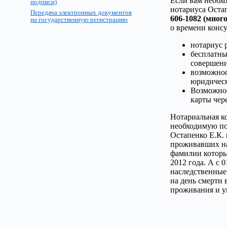
Если вам необх
подписи)
нотариуса Оста
Передача электронных документов
606-1082 (мног
на государственную регистрацию
о времени консу
нотариус 
бесплатны
совершени
возможнос
юридическ
Возможнос
карты чер
Нотариальная к
необходимую по
Остапенко Е.К. 
проживавших на
фамилии которы
2012 года. А с 
наследственные
на день смерти 
проживания и ум