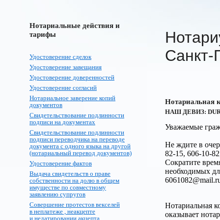
Нотариальные действия и
Нотари
тарифы
Санкт-
Удостоверение сделок
Удостоверение завещания
Удостоверение доверенностей
Удостоверение согласий
Нотариальное заверение копий
Нотариальная к
документов
НАШ ДЕВИЗ: DUR
Свидетельствование подлинности
подписи на документах
Уважаемые граж
Свидетельствование подлинности
подписи переводчика на переводе
Не ждите в очер
документа с одного языка на другой
82-15, 606-10-82
(нотариальный перевод документов)
Сократите врем
Удостоверение фактов
необходимых дл
Выдача свидетельств о праве
6061082@mail.ru
собственности на долю в общем
имуществе по совместному
заявлению супругов
Совершение протестов векселей
Нотариальная к
в неплатеже , неакцепте
оказывает нота
и недатировании акцепта