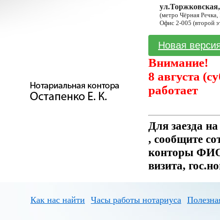
ул.Торжковская,
(метро Чёрная Речка,
Офис 2-005 (второй э
Новая версия
Внимание!
8 августа (с
работает
Для заезда н
, сообщите с
конторы ФИО 
визита, гос.н
Как нас найти
Часы работы нотариуса
Полезна