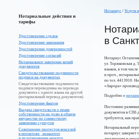
Нотариус
/
Услуги 
Нотариальные действия и
тарифы
Нотари
Удостоверение сделок
в Санк
Удостоверение завещания
Удостоверение доверенностей
Удостоверение согласий
Нотариус Остапенко
Нотариальное заверение копий
ул. Торжковская д.
документов
языков, в том числ
Свидетельствование подлинности
и проч., нотариаль
подписи на документах
по тел. 4413910. Н
Свидетельствование подлинности
«Аврора» производ
подписи переводчика на переводе
документа с одного языка на другой
Подробно о
нотари
(нотариальный перевод документов)
Удостоверение фактов
Постоянно развива
Выдача свидетельств о праве
документов в СПб 
собственности на долю в общем
требуются, как пра
имуществе по совместному
заявлению супругов
Нотариальный перев
Совершение протестов векселей
нотариус заверяет 
в неплатеже , неакцепте
и недатировании акцепта
легализация и апост