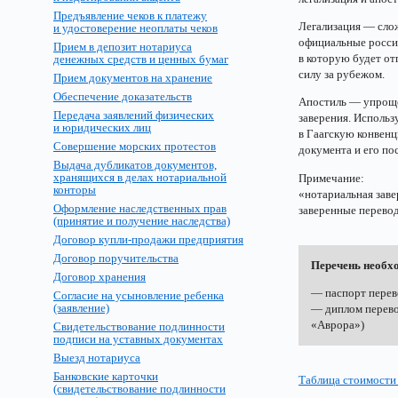
Предъявление чеков к платежу
Легализация — сло
и удостоверение неоплаты чеков
официальные росси
Прием в депозит нотариуса
в которую будет от
денежных средств и ценных бумаг
силу за рубежом.
Прием документов на хранение
Обеспечение доказательств
Апостиль — упроще
Передача заявлений физических
заверения. Использ
и юридических лиц
в Гаагскую конвенц
Совершение морских протестов
документа и его п
Выдача дубликатов документов,
хранящихся в делах нотариальной
Примечание:
конторы
«нотариальная заве
Оформление наследственных прав
заверенные перево
(принятие и получение наследства)
Договор купли-продажи предприятия
Договор поручительства
Перечень необх
Договор хранения
— паспорт перев
Согласие на усыновление ребенка
(заявление)
— диплом перевод
«Аврора»)
Свидетельствование подлинности
подписи на уставных документах
Выезд нотариуса
Банковские карточки
Таблица стоимости
(свидетельствование подлинности