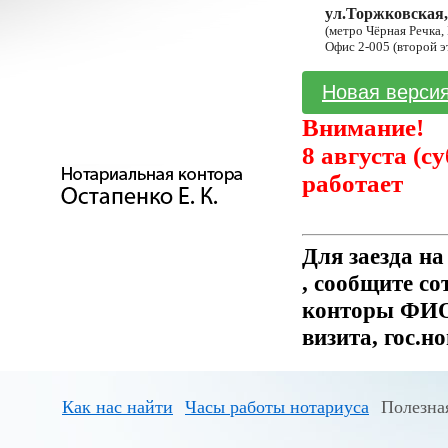
ул.Торжковская,
(метро Чёрная Речка,
Офис 2-005 (второй э
Новая версия
Внимание!
8 августа (с
работает
Для заезда н
, сообщите с
конторы ФИО 
визита, гос.н
Как нас найти
Часы работы нотариуса
Полезна