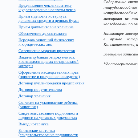
Содержание стать
Предъявление чеков к платежу
нетрудоспособные 
и удостоверение неоплаты чеков
нетрудоспособны
Прием в депозит нотариуса
завещания не ме
денежных средств и ценных бумаг
наследовании по за
Прием документов на хранение
Обеспечение доказательств
Настоящее завещан
в архиве нотар
Передача заявлений физических
и юридических лиц
Константиновны, а
Совершение морских протестов
Завещание записан
Выдача дубликатов документов,
хранящихся в делах нотариальной
Удостоверительна
конторы
Оформление наследственных прав
(принятие и получение наследства)
Договор купли-продажи предприятия
Договор поручительства
Договор хранения
Согласие на усыновление ребенка
(заявление)
Свидетельствование подлинности
подписи на уставных документах
Выезд нотариуса
Банковские карточки
(свидетельствование подлинности