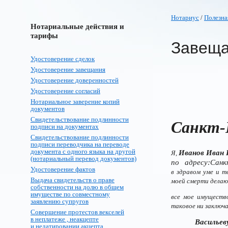
Нотариус
/
Полезна
Нотариальные действия и
тарифы
Завеща
Удостоверение сделок
Удостоверение завещания
Удостоверение доверенностей
Удостоверение согласий
Нотариальное заверение копий
документов
Свидетельствование подлинности
Санкт-
подписи на документах
Свидетельствование подлинности
подписи переводчика на переводе
документа с одного языка на другой
Иванов Иван 
Я,
(нотариальный перевод документов)
по адресу:Сан
Удостоверение фактов
в здравом уме и т
Выдача свидетельств о праве
моей смерти делаю
собственности на долю в общем
имуществе по совместному
все мое имуществ
заявлению супругов
таковое ни заключа
Совершение протестов векселей
в неплатеже , неакцепте
Васильев
и недатировании акцепта