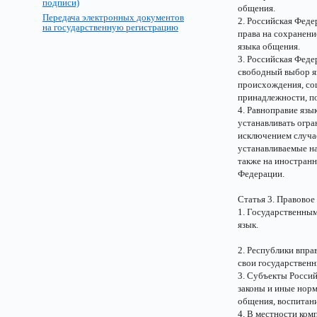
подписи)
общения.
Передача электронных документов
2. Российская Феде
на государственную регистрацию
права на сохранени
языка общения.
3. Российская Феде
свободный выбор яз
происхождения, со
принадлежности, по
4. Равноправие язы
устанавливать огра
исключением случа
устанавливаемые н
также на иностранн
Федерации.
Статья 3. Правовое
1. Государственным
язык.
2. Республики впра
свои государственн
3. Субъекты Россий
законы и иные норм
общения, воспитани
4. В местности ком