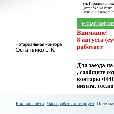
ул.Торжковская,
(метро Чёрная Речка,
Офис 2-005 (второй э
Новая версия
Внимание!
8 августа (с
работает
Для заезда н
, сообщите с
конторы ФИО 
визита, гос.н
Как нас найти
Часы работы нотариуса
Полезна