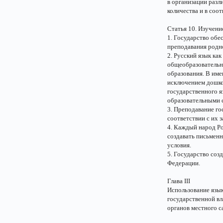
в организации разл
количества и в соо
Статья 10. Изучени
1. Государство обе
преподавания родно
2. Русский язык ка
общеобразовательн
образования. В им
исключением дошко
государственного 
образовательными 
3. Преподавание го
соответствии с их 
4. Каждый народ Р
создавать письменн
условия.
5. Государство соз
Федерации.
Глава III
Использование язы
государственной вл
органов местного 