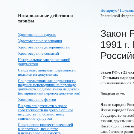
Нотариус
/
Полезна
Нотариальные действия и
Российской Федера
тарифы
Закон 
Удостоверение сделок
Удостоверение завещания
1991 г.
Удостоверение доверенностей
Россий
Удостоверение согласий
Нотариальное заверение копий
документов
Свидетельствование подлинности
Закон РФ от 25 окт
подписи на документах
"О языках народо
Свидетельствование подлинности
(с изменениями от 2
подписи переводчика на переводе
документа с одного языка на другой
(нотариальный перевод документов)
Вводная часть
Удостоверение фактов
Языки народов Росс
Выдача свидетельств о праве
собственности на долю в общем
Языки народов Рос
имуществе по совместному
Государство на вс
заявлению супругов
языков, двуязычия 
Совершение протестов векселей
Настоящий Закон на
в неплатеже , неакцепте
самобытного развит
и недатировании акцепта