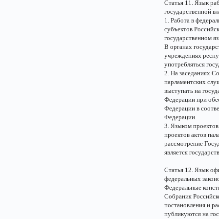
Статья 11. Язык ра
государственной вл
1. Работа в федера
субъектов Российск
государственном я
В органах государс
учреждениях респу
употребляться госу
2. На заседаниях С
парламентских слу
выступать на госуд
Федерации при обе
Федерации в соотве
Федерации.
3. Языком проектов
проектов актов пал
рассмотрение Госу
является государст
Статья 12. Язык о
федеральных закон
Федеральные конст
Собрания Российск
постановления и р
публикуются на го