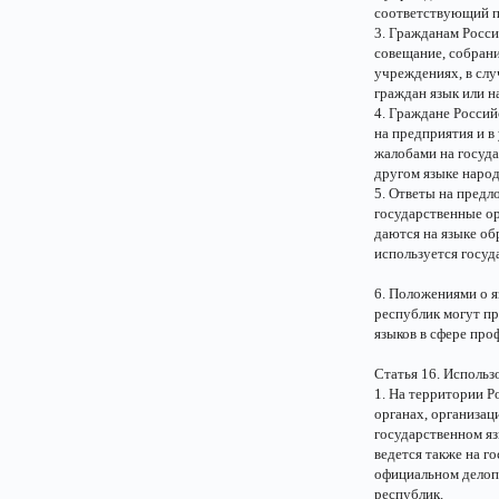
соответствующий п
3. Гражданам Росси
совещание, собрани
учреждениях, в слу
граждан язык или н
4. Граждане Россий
на предприятия и в
жалобами на госуд
другом языке народ
5. Ответы на предл
государственные ор
даются на языке об
используется госуд
6. Положениями о 
республик могут п
языков в сфере про
Статья 16. Использ
1. На территории 
органах, организац
государственном я
ведется также на г
официальном делоп
республик.