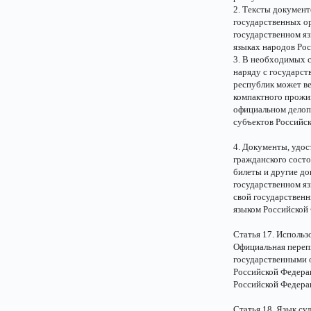
2. Тексты документ
государственных о
государственном я
языках народов Ро
3. В необходимых 
наряду с государс
республик может ве
компактного прожи
официальном делоп
субъектов Российс
4. Документы, удо
гражданского состо
билеты и другие д
государственном яз
свой государствен
языком Российской 
Статья 17. Использ
Официальная переп
государственными 
Российской Федерац
Российской Федера
Статья 18. Язык су