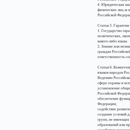
4. Юридическая за
физических лиц за 
Российской Федера
Статья 5. Гарантии
1. Государство га
политических, экон
какого-либо языка.
2. Знание или незн
граждан Российской
ответственность сог
Статья 6. Компетен
языков народов Ро
Ведению Российско
сфере охраны и ис
установление общи
Российской Федера
обеспечение функци
Федерации;
содействие развити
создание условий д
групп, не имеющих
образований или п
содействие изучен