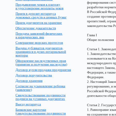
формирования сист
Предъявление чеков к платежу
разработки нормати
и удостоверение неоплаты чеков
В Российской Феде
Прием в депозит нотариуса
создание противор
денежных средств и ценных бумаг
препятствий, огран
Прием документов на хранение
законодательства Р
Обеспечение доказательств
Передача заявлений физических
Глава I
и юридических лиц
Общие положения
Совершение морских протестов
Выдача дубликатов документов,
Статья 1. Законода
хранящихся в делах нотариальной
1. Законодательств
конторы
основывается на К
Оформление наследственных прав
международного пр
(принятие и получение наследства)
настоящего Закона
Договор купли-продажи предприятия
Федерации, а также
Договор поручительства
Федерации.
Договор хранения
2. Настоящий Зако
Согласие на усыновление ребенка
регулированию, и н
(заявление)
Российской Федера
Свидетельствование подлинности
деятельности обще
подписи на уставных документах
Выезд нотариуса
Статья 2. Государс
Банковские карточки
1. Равноправие язы
(свидетельствование подлинности
на сохранение и вс