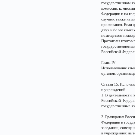
государственном я
комиссии, комисси
Федерации и на го
случаях также на я
проживания. Если д
двух и более языка
помещаться в каждо
Протоколы итогов 
государственном яз
Российской Федера
Глава IV
Использование язы
органов, организац
Статья 15. Использ
и учреждений
1. В деятельности 
Российской Федера
государственные яз
2. Гражданам Росс
Федерации и госуда
заседании, совещан
в учреждениях на т