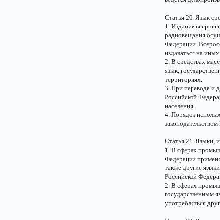
Статья 20. Язык с
1. Издание всеросс
радиовещания осуще
Федерации. Всерос
издаваться на иных
2. В средствах ма
язык, государствен
территориях.
3. При переводе и 
Российской Федерац
населения.
4. Порядок использ
законодательством
Статья 21. Языки, 
1. В сферах промыш
Федерации применяе
также другие язык
Российской Федера
2. В сферах промыш
государственным я
употребляться друг