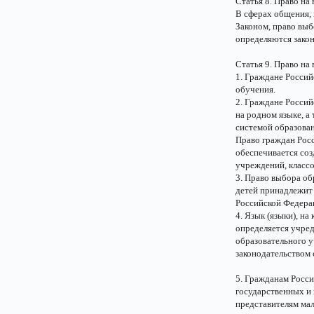
Статья 8. Право на
В сферах общения,
Законом, право вы
определяются зако
Статья 9. Право на
1. Граждане Росси
обучения.
2. Граждане Росси
на родном языке, а
системой образован
Право граждан Рос
обеспечивается со
учреждений, классо
3. Право выбора об
детей принадлежит 
Российской Федера
4. Язык (языки), н
определяется учред
образовательного у
законодательством
5. Гражданам Росс
государственных и
представителям мал