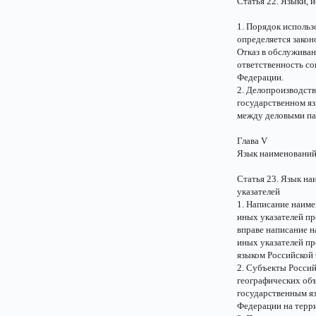
Статья 22. Языки, 
1. Порядок использ
определяется закон
Отказ в обслуживан
ответственность со
Федерации.
2. Делопроизводств
государственном я
между деловыми па
Глава V
Язык наименований
Статья 23. Язык на
указателей
1. Написание наим
иных указателей пр
вправе написание 
иных указателей пр
языком Российской
2. Субъекты Росси
географических объ
государственным я
Федерации на терр