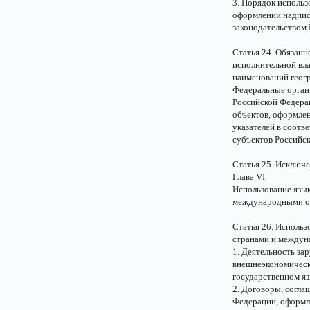
3. Порядок использ
оформлении надписе
законодательством
Статья 24. Обязанн
исполнительной вл
наименований геог
Федеральные орган
Российской Федера
объектов, оформле
указателей в соотв
субъектов Российс
Статья 25. Исключ
Глава VI
Использование язы
международными ор
Статья 26. Исполь
странами и междун
1. Деятельность з
внешнеэкономическ
государственном яз
2. Договоры, согл
Федерации, оформля