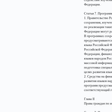
Федерации.
Статья 7. Программ
1. Правительство 
сохранения, изучен
по реализации таки
Федерации могут р
В программах сохра
предусматриваются
языка Российской Ф
Российской Федера
Федерации, финанси
языков народов Рос
массовой информац
подготовка специал
целях развития язы
2. Средства на фин
развития языков н
программ предусма
соответствующий г
Глава II
Права граждан по 