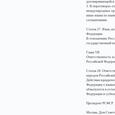
договаривающейся 
3. В переговорах о
международных орг
иные языки по вза
соглашениями.
Статья 27. Язык, и
Федерации
В отношениях Росс
государственный я
Глава VII
Ответственность за
Российской Федера
Статья 28. Ответст
народов Российско
Действия юридичес
Федерации о языках
обжалуются в устан
Федерации и субъе
Президент РСФСР
Москва, Дом Сове