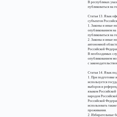
В республиках ука
публиковаться на г
Статья 13. Язык о
субъектов Российс
1. Законы и иные 
опубликованием на
публиковаться на г
2. Законы и иные н
автономной област
Российской Федера
В необходимых слу
опубликованием мог
с законодательство
Статья 14. Язык по
1. При подготовке
используется госуд
выборов и референ
языком Российской 
народов Российско
Российской Федера
использовать также
проживания.
2. Избирательные б