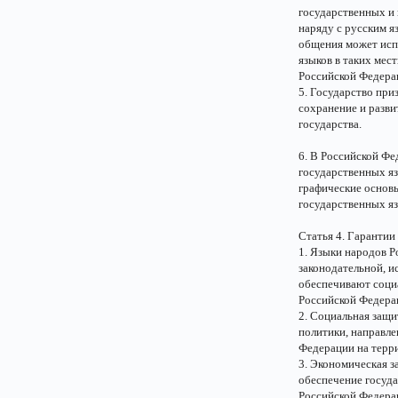
государственных и
наряду с русским я
общения может испо
языков в таких мес
Российской Федера
5. Государство при
сохранение и разв
государства.
6. В Российской Фе
государственных яз
графические основы
государственных яз
Статья 4. Гаранти
1. Языки народов 
законодательной, и
обеспечивают соци
Российской Федера
2. Социальная защи
политики, направле
Федерации на терр
3. Экономическая з
обеспечение госуда
Российской Федерац