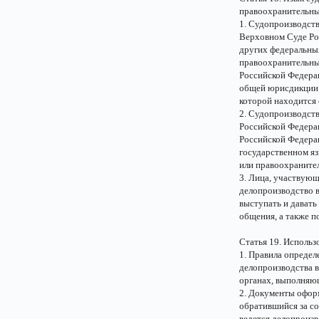
правоохранительны
1. Судопроизводст
Верховном Суде Ро
других федеральных
правоохранительны
Российской Федера
общей юрисдикции м
которой находится
2. Судопроизводств
Российской Федерац
Российской Федерац
государственном я
или правоохраните
3. Лица, участвующ
делопроизводство в
выступать и давать
общения, а также п
Статья 19. Использ
1. Правила определ
делопроизводства в
органах, выполняю
2. Документы оформ
обратившийся за со
ведется делопроизв