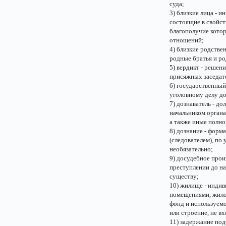
суда;
3) близкие лица - и
состоящие в свойст
благополучие кото
отношений;
4) близкие родстве
родные братья и ро
5) вердикт - решен
присяжных заседат
6) государственный
уголовному делу д
7) дознаватель - д
начальником органа
а также иные полн
8) дознание - форм
(следователем), по
необязательно;
9) досудебное прои
преступлении до на
существу;
10) жилище - инди
помещениями, жило
фонд и используемо
или строение, не в
11) задержание под