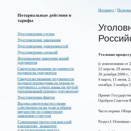
Нотариус
/
Полезна
Нотариальные действия и
тарифы
Уголов
Удостоверение сделок
Россий
Удостоверение завещания
Удостоверение доверенностей
Удостоверение согласий
Уголовно-процессу
Нотариальное заверение копий
документов
(с изменениями от 29
Свидетельствование подлинности
22 апреля, 29 июня, 
подписи на документах
30 декабря 2006 г., 
Свидетельствование подлинности
4 марта, 11 июня, 2,
подписи переводчика на переводе
октября, 3 ноября 2
документа с одного языка на другой
(нотариальный перевод документов)
Принят Государств
Удостоверение фактов
Одобрен Советом Ф
Выдача свидетельств о праве
собственности на долю в общем
Часть первая. Общ
имуществе по совместному
заявлению супругов
Раздел I. Основные
Совершение протестов векселей
в неплатеже , неакцепте
и недатировании акцепта