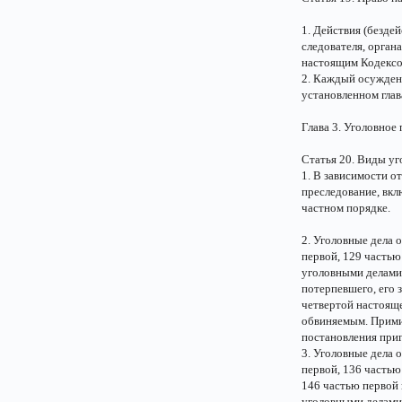
1. Действия (безде
следователя, орган
настоящим Кодексо
2. Каждый осужден
установленном глава
Глава 3. Уголовное
Статья 20. Виды уг
1. В зависимости о
преследование, вкл
частном порядке.
2. Уголовные дела 
первой, 129 частью
уголовными делами 
потерпевшего, его 
четвертой настояще
обвиняемым. Прими
постановления приг
3. Уголовные дела 
первой, 136 частью
146 частью первой 
уголовными делами 