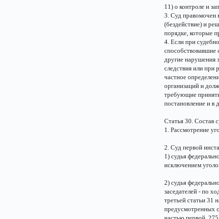
11) о контроле и з
3. Суд правомочен 
(бездействие) и реш
порядке, которые п
4. Если при судебн
способствовавшие 
другие нарушения з
следствия или при 
частное определен
организаций и долж
требующие приняти
постановление и в 
Статья 30. Состав 
1. Рассмотрение уг
2. Суд первой инст
1) судья федеральн
исключением уголов
2) судья федеральн
заседателей - по х
третьей статьи 31 
предусмотренных ст
частью первой, 275