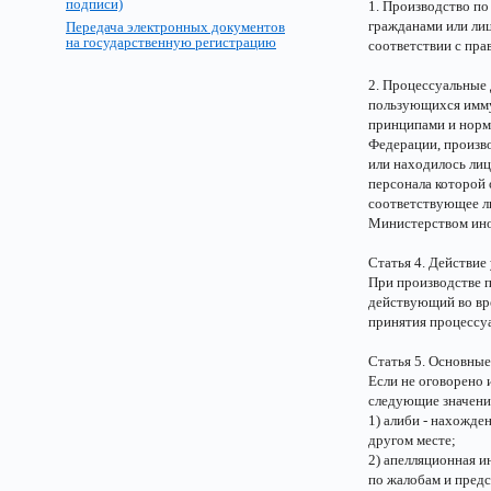
подписи)
1. Производство п
гражданами или лиц
Передача электронных документов
на государственную регистрацию
соответствии с пра
2. Процессуальные
пользующихся имму
принципами и норм
Федерации, произво
или находилось ли
персонала которой 
соответствующее ли
Министерством ино
Статья 4. Действие
При производстве п
действующий во вр
принятия процессуа
Статья 5. Основные
Если не оговорено 
следующие значени
1) алиби - нахожде
другом месте;
2) апелляционная и
по жалобам и предс