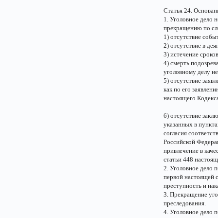
Статья 24. Основан
1. Уголовное дело 
прекращению по с
1) отсутствие собы
2) отсутствие в де
3) истечение сроко
4) смерть подозрев
уголовному делу н
5) отсутствие заяв
как по его заявлен
настоящего Кодекс
6) отсутствие закл
указанных в пункта
согласия соответс
Российской Федерац
привлечение в качес
статьи 448 настоящ
2. Уголовное дело
первой настоящей с
преступность и нак
3. Прекращение уго
преследования.
4. Уголовное дело 