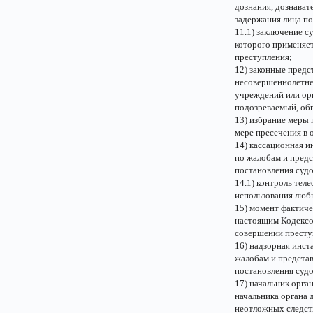
дознания, дознават
задержания лица п
11.1) заключение с
которого применяет
преступления;
12) законные предс
несовершеннолетне
учреждений или ор
подозреваемый, об
13) избрание меры 
мере пресечения в 
14) кассационная и
по жалобам и предс
постановления судо
14.1) контроль тел
использования люб
15) момент фактиче
настоящим Кодексо
совершении престу
16) надзорная инст
жалобам и представ
постановления судо
17) начальник орга
начальника органа 
неотложных следст