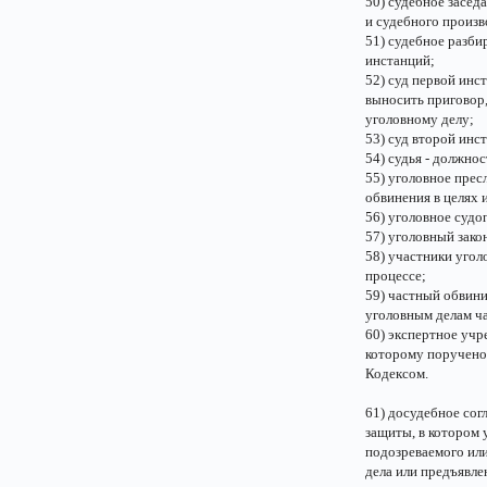
50) судебное засед
и судебного произв
51) судебное разби
инстанций;
52) суд первой инс
выносить приговор,
уголовному делу;
53) суд второй инс
54) судья - должно
55) уголовное прес
обвинения в целях 
56) уголовное судо
57) уголовный зако
58) участники угол
процессе;
59) частный обвини
уголовным делам ч
60) экспертное учр
которому поручено
Кодексом.
61) досудебное сог
защиты, в котором 
подозреваемого или
дела или предъявле