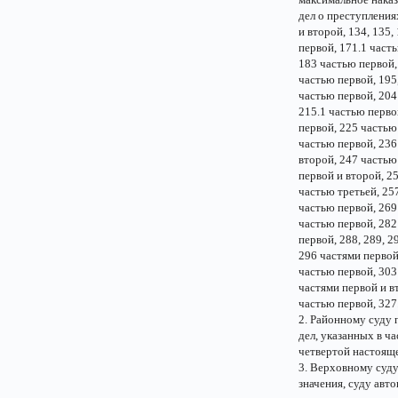
дел о преступления
и второй, 134, 135
первой, 171.1 част
183 частью первой,
частью первой, 195
частью первой, 204
215.1 частью перво
первой, 225 частью
частью первой, 236
второй, 247 частью
первой и второй, 25
частью третьей, 25
частью первой, 269
частью первой, 282
первой, 288, 289, 2
296 частями первой
частью первой, 303
частями первой и в
частью первой, 327
2. Районному суду 
дел, указанных в ч
четвертой настояще
3. Верховному суду
значения, суду авт