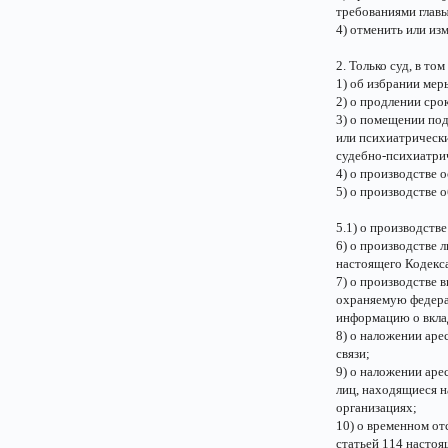
требованиями главы
4) отменить или из
2. Только суд, в т
1) об избрании мер
2) о продлении сро
3) о помещении под
или психиатрически
судебно-психиатри
4) о производстве 
5) о производстве 
5.1) o производств
6) о производстве 
настоящего Кодекс
7) о производстве
охраняемую федера
информацию о вклад
8) о наложении аре
связи;
9) о наложении аре
лиц, находящиеся н
организациях;
10) о временном от
статьей 114 настоя