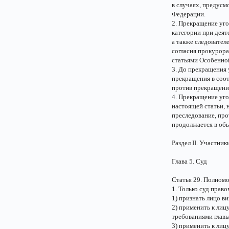
в случаях, предусм
Федерации.
2. Прекращение уго
категории при деят
а также следовател
согласия прокурор
статьями Особенной
3. До прекращения 
прекращения в соот
против прекращени
4. Прекращение уго
настоящей статьи, 
преследование, про
продолжается в об
Раздел II. Участни
Глава 5. Суд
Статья 29. Полномо
1. Только суд прав
1) признать лицо в
2) применить к лиц
требованиями главы
3) применить к лиц