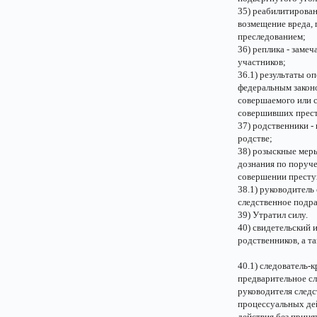
35) реабилитирован
возмещение вреда,
преследованием;
36) реплика - заме
участников;
36.1) результаты о
федеральным законо
совершаемого или 
совершивших престу
37) родственники -
родстве;
38) розыскные меры
дознания по поруче
совершении престу
38.1) руководитель
следственное подра
39) Утратил силу.
40) свидетельский 
родственников, а т
40.1) следователь-
предварительное сл
руководителя следс
процессуальных де
действия без приня