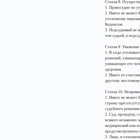
Статья 8. Осуществ
1. Правосудие по у
2. Никто не может 
уголовному наказан
Кодексом.
3. Подсудимый не м
тем судьей, к подс
Статья 9. Уважение
1. В ходе уголовно
решений, унижающи
унижающее его чело
здоровья.
2. Никто из участн
другому жестокому
Статья 10. Неприк
1. Никто не может 
стражу при отсутс
судебного решения 
2. Суд, прокурор, 
всякого незаконно 
медицинский или п
предусмотренного 
3. Лицо, в отношен