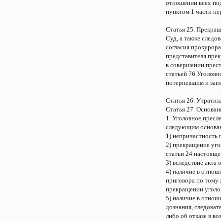
отношении всех по
пунктом 1 части пе
Статья 25. Прекращ
Суд, а также следов
согласия прокурора
представителя прек
в совершении прест
статьей 76 Уголовн
потерпевшим и заг
Статья 26. Утратила
Статья 27. Основа
1. Уголовное пресл
следующим основа
1) непричастность
2) прекращение уго
статьи 24 настояще
3) вследствие акта 
4) наличие в отнош
приговора по тому 
прекращении уголо
5) наличие в отнош
дознания, следоват
либо об отказе в в