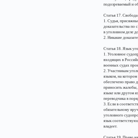
подозреваемый и о
Статья 17. Свобода
1. Судья, присяжны
доказательства по
в уголовном деле д
2. Никакие доказат
Статья 18. Язык уг
1. Уголовное судоп
входящих в Россий
военных судах прои
2. Участникам уго
языком, на котором
обеспечено право де
приносить жалобы, 
языке или другом я
переводчика в пор
3. Если в соответс
обязательному вру
уголовного судопр
язык соответствующ
владеет.
Статья 19. Право 