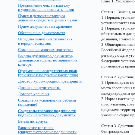
Глава 1. Уголовно-
Предъявление чеков к платежу
и удостоверение неоплаты чеков
Статья 1. Законы, 
Прием в депозит нотариуса
1. Порядок уголов
денежных средств и ценных бумаг
устанавливается н
Прием документов на хранение
2. Порядок уголовн
Обеспечение доказательств
обязательным для с
Передача заявлений физических
дознания, а также 
и юридических лиц
3. Общепризнанные
Совершение морских протестов
Российской Федера
регулирующего уго
Выдача дубликатов документов,
хранящихся в делах нотариальной
Федерации установ
конторы
применяются прави
Оформление наследственных прав
(принятие и получение наследства)
Статья 2. Действие
Договор купли-продажи предприятия
1. Производство по
Договор поручительства
места совершения п
международным дог
Договор хранения
2. Нормы настоящег
Согласие на усыновление ребенка
преступлении, сов
(заявление)
пределами террито
Свидетельствование подлинности
подписи на уставных документах
указанное судно пр
Выезд нотариуса
Статья 3. Действие
Банковские карточки
без гражданства
(свидетельствование подлинности