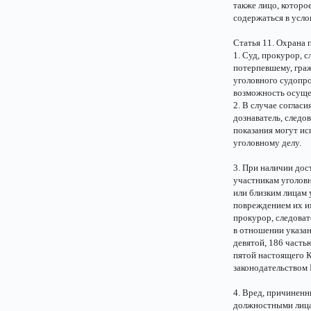
также лицо, которо
содержаться в усло
Статья 11. Охрана 
1. Суд, прокурор, 
потерпевшему, граж
уголовного судопро
возможность осущес
2. В случае соглас
дознаватель, следо
показания могут ис
уголовному делу.
3. При наличии дос
участникам уголовн
или близким лицам
повреждением их и
прокурор, следоват
в отношении указа
девятой, 186 часть
пятой настоящего К
законодательством
4. Вред, причиненн
должностными лица