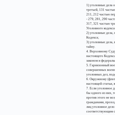
1) уголовные дела 
третьей, 131 частью
211, 212 частью пе
- 279, 281, 290 час
317, 321 частью тре
Уголовного кодекс
2) уголовные дела,
Кодекса;
3) уголовные дела,
тайну.
4. Верховному Суду
настоящего Кодекс
законом и федераль
5. Гарнизонный вое
совершенных военн
уголовных дел, по
6. Окружному (флот
настоящей статьи,
7. Если уголовное 
бы одного из них, 
против этого не во
гражданами, прохо
лиц уголовное дело
соответствующим су