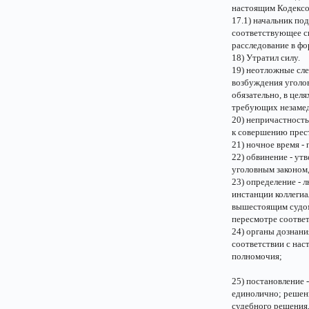
настоящим Кодексо
17.1) начальник по
соответствующее с
расследование в фор
18) Утратил силу.
19) неотложные сле
возбуждения уголов
обязательно, в цел
требующих незамедл
20) непричастность
к совершению прес
21) ночное время -
22) обвинение - у
уголовным законом
23) определение - 
инстанции коллегиа
вышестоящим судом
пересмотре соотве
24) органы дознани
соответствии с на
полномочия;
25) постановление 
единолично; решен
судебного решения,