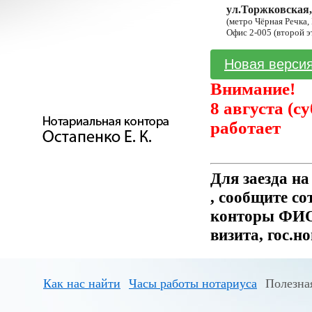
ул.Торжковская,
(метро Чёрная Речка,
Офис 2-005 (второй э
Новая версия
Внимание!
8 августа (с
работает
Для заезда н
, сообщите с
конторы ФИО 
визита, гос.н
Как нас найти
Часы работы нотариуса
Полезна