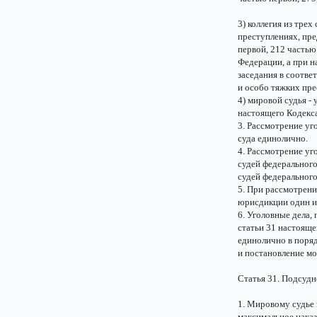
3) коллегия из тре
преступлениях, пре
первой, 212 частью
Федерации, а при н
заседания в соотве
и особо тяжких пре
4) мировой судья -
настоящего Кодекса
3. Рассмотрение уг
суда единолично.
4. Рассмотрение уг
судей федерального
судей федеральног
5. При рассмотрени
юрисдикции один из
6. Уголовные дела,
статьи 31 настояще
единолично в поряд
и постановление мо
Статья 31. Подсудн
1. Мировому судье 
максимальное наказ