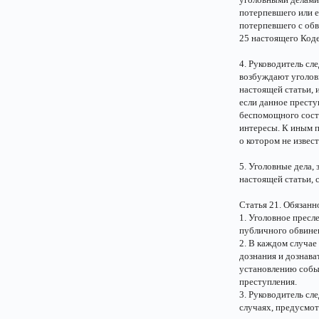
потерпевшего или е
потерпевшего с обв
25 настоящего Коде
4. Руководитель сле
возбуждают уголовн
настоящей статьи, 
если данное престу
беспомощного сост
интересы. К иным 
о котором не извес
5. Уголовные дела,
настоящей статьи,
Статья 21. Обязанн
1. Уголовное пресл
публичного обвинен
2. В каждом случае
дознания и дознав
установлению собы
преступления.
3. Руководитель сле
случаях, предусмо