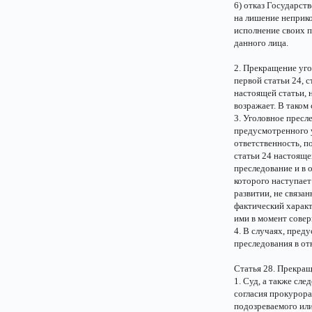
6) отказ Государст
на лишение неприк
исполнение своих п
данного лица.
2. Прекращение уго
первой статьи 24, с
настоящей статьи, 
возражает. В таком
3. Уголовное пресл
предусмотренного у
ответственность, п
статьи 24 настоящ
преследование и в 
которого наступает
развитии, не связа
фактический характ
ими в момент сове
4. В случаях, пред
преследования в от
Статья 28. Прекращ
1. Суд, а также сле
согласия прокурора
подозреваемого ил