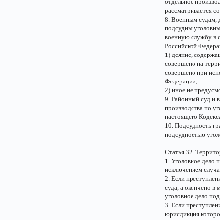
отдельное производ
рассматривается с
8. Военным судам,
подсудны уголовны
военную службу в с
Российской Федерац
1) деяние, содержа
совершено на терр
совершено при исп
Федерации;
2) иное не предус
9. Районный суд и
производства по уг
настоящего Кодекса
10. Подсудность гр
подсудностью уголо
Статья 32. Террито
1. Уголовное дело 
исключением случа
2. Если преступлен
суда, а окончено в
уголовное дело под
3. Если преступлен
юрисдикция которог