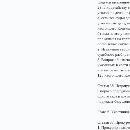
Кодекса заявленног
2) по ходатайству 
уголовное дело, - в
а) если все судьи 
уголовному делу, ч
настоящего Кодекс
б) если не все уча
проживают на терри
обвиняемые согласн
2. Изменение терри
судебного разбират
3. Вопрос об измен
указанным в части 
или его заместител
125 настоящего Код
Статья 36. Недопус
Споры о подсуднос
одного суда в друг
подлежит безусловн
Глава 6. Участники
Статья 37. Прокур
1. Прокурор являе