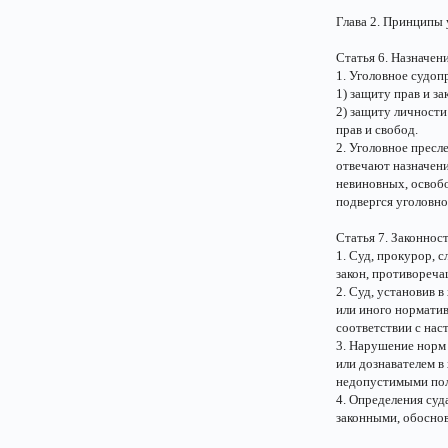
Глава 2. Принципы 
Статья 6. Назначен
1. Уголовное судоп
1) защиту прав и з
2) защиту личности
прав и свобод.
2. Уголовное пресл
отвечают назначени
невиновных, освобо
подвергся уголовн
Статья 7. Законнос
1. Суд, прокурор, 
закон, противореч
2. Суд, установив 
или иного норматив
соответствии с на
3. Нарушение норм 
или дознавателем в
недопустимыми пол
4. Определения суд
законными, обосно