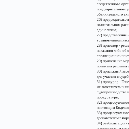
следственного орга
предварительного р
обвинительного акт
26) председательст
коллегиальном расс
единолично;
27) представление 
установленном нас
28) приговор - реш
наказания либо об 
апелляционной инс
29) применение мер
принятия решения о
30) присяжный засе
для участия в суде
31) прокурор - Ге
их заместители и 
судопроизводстве 
прокуратуре;
32) процессуальное
настоящим Кодексо
33) процессуальное
дознавателем в пор
34) реабилитация -
подвергнутого уго