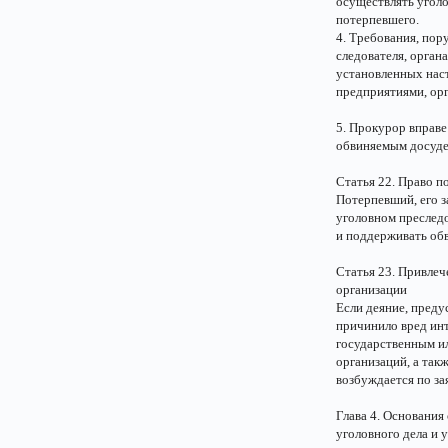
осуществлять уголо
потерпевшего.
4. Требования, пор
следователя, орган
установленных нас
предприятиями, ор
5. Прокурор вправе
обвиняемым досуде
Статья 22. Право п
Потерпевший, его з
уголовном преследо
и поддерживать об
Статья 23. Привлеч
организации
Если деяние, преду
причинило вред ин
государственным и
организаций, а так
возбуждается по за
Глава 4. Основания
уголовного дела и 