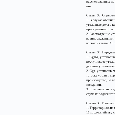
расследованных по
них.
Статья 33. Определ
1. В случае обвине
уголовные дела о к
преступлениях рас
2. Рассмотрение уг
военнослужащими, н
восьмой статьи 31 
Статья 34. Передач
1. Судья, установи
поступившее уголов
данного уголовного
2. Суд, установив,
того же уровня, вп
производстве, но т
заседании.
3. Если уголовное 
случаях подлежит п
Статья 35. Изменен
1. Территориальная
1) по ходатайству 