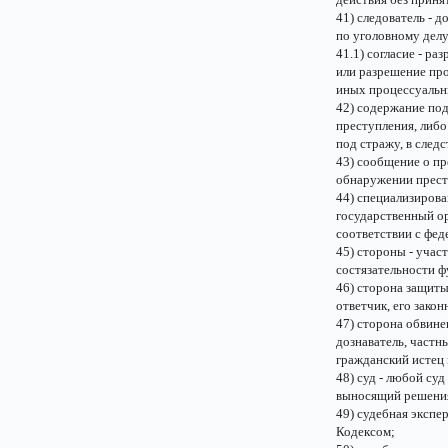
41) следователь - 
по уголовному дел
41.1) согласие - р
или разрешение пр
иных процессуальн
42) содержание под
преступления, либо
под стражу, в след
43) сообщение о пр
обнаружении прест
44) специализиров
государственный о
соответствии с фед
45) стороны - учас
состязательности ф
46) сторона защиты
ответчик, его зако
47) сторона обвине
дознаватель, частн
гражданский истец 
48) суд - любой су
выносящий решения
49) судебная экспе
Кодексом;