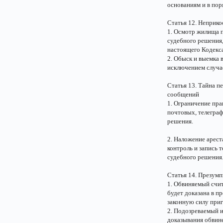
основаниям и в пор
Статья 12. Неприк
1. Осмотр жилища п
судебного решения,
настоящего Кодекса
2. Обыск и выемка 
исключением случа
Статья 13. Тайна п
сообщений
1. Ограничение пра
почтовых, телегра
решения.
2. Наложение арест
контроль и запись 
судебного решения
Статья 14. Презум
1. Обвиняемый счит
будет доказана в 
законную силу приг
2. Подозреваемый и
доказывания обвин