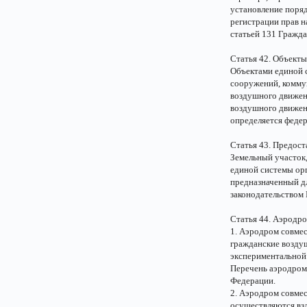
установление поряд
регистрации прав н
статьей 131 Гражда
Статья 42. Объект
Объектами единой 
сооружений, коммун
воздушного движени
воздушного движен
определяется феде
Статья 43. Предост
Земельный участок,
единой системы ор
предназначенный дл
законодательством
Статья 44. Аэродр
1. Аэродром совмес
гражданские воздуш
экспериментальной
Перечень аэродром
Федерации.
2. Аэродром совмес
осуществляются взл