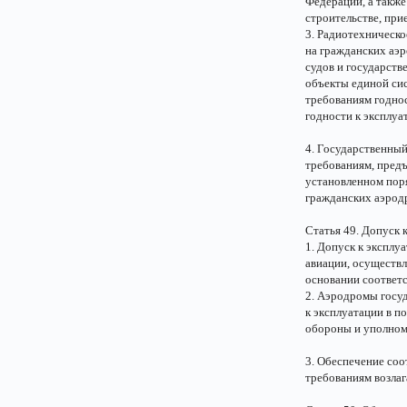
Федерации, а такж
строительстве, при
3. Радиотехническо
на гражданских аэ
судов и государств
объекты единой си
требованиям годно
годности к эксплуа
4. Государственный
требованиям, пред
установленном пор
гражданских аэрод
Статья 49. Допуск 
1. Допуск к эксплу
авиации, осуществ
основании соответс
2. Аэродромы госу
к эксплуатации в п
обороны и уполном
3. Обеспечение соо
требованиям возла