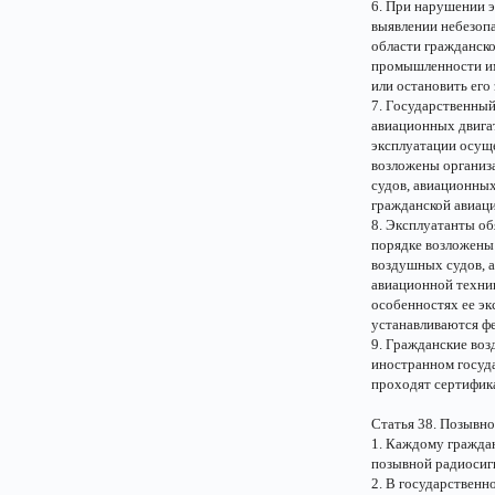
6. При нарушении э
выявлении небезоп
области гражданск
промышленности им
или остановить его
7. Государственный
авиационных двигат
эксплуатации осущ
возложены организ
судов, авиационны
гражданской авиац
8. Эксплуатанты об
порядке возложены
воздушных судов, а
авиационной техни
особенностях ее эк
устанавливаются ф
9. Гражданские воз
иностранном госуд
проходят сертифик
Статья 38. Позывн
1. Каждому гражда
позывной радиосиг
2. В государственн