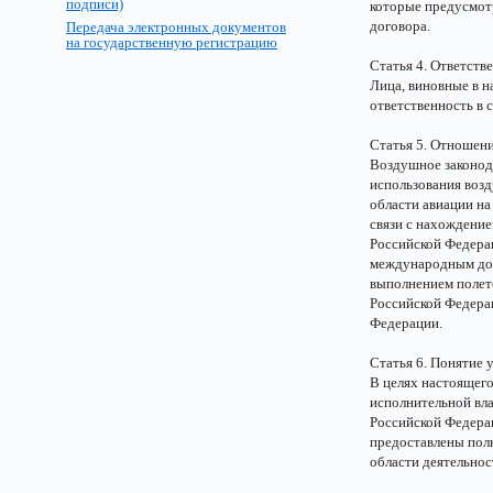
подписи)
которые предусмот
договора.
Передача электронных документов
на государственную регистрацию
Статья 4. Ответств
Лица, виновные в н
ответственность в 
Статья 5. Отношен
Воздушное законод
использования возд
области авиации на
связи с нахождени
Российской Федерац
международным дог
выполнением полет
Российской Федера
Федерации.
Статья 6. Понятие
В целях настоящег
исполнительной вла
Российской Федера
предоставлены пол
области деятельнос