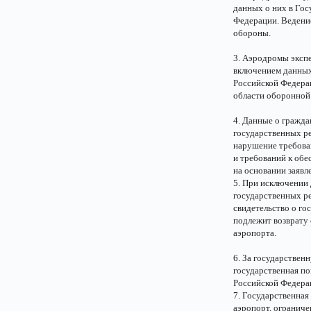
данных о них в Го
Федерации. Ведение
обороны.
3. Аэродромы эксп
включением данных
Российской Федерац
области оборонной
4. Данные о гражд
государственных р
нарушение требова
и требований к обе
на основании заявл
5. При исключении
государственных ре
свидетельство о го
подлежит возврату
аэропорта.
6. За государствен
государственная по
Российской Федерац
7. Государственная
аэропорт, ограниче