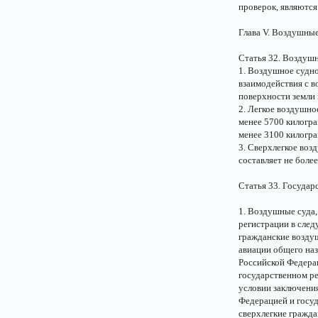
проверок, являютс
Глава V. Воздушные
Статья 32. Воздуш
1. Воздушное судно
взаимодействия с в
поверхности земли 
2. Легкое воздушно
менее 5700 килогра
менее 3100 килогра
3. Сверхлегкое воз
составляет не боле
Статья 33. Государ
1. Воздушные суда,
регистрации в сле
гражданские возду
авиации общего наз
Российской Федерац
государственном р
условии заключени
Федерацией и госу
сверхлегкие гражда