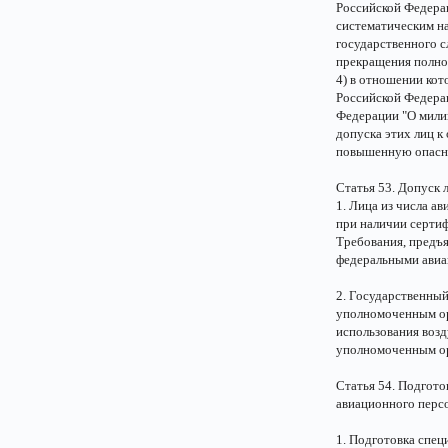
Российской Федера
систематическим н
государственного с
прекращения полном
4) в отношении кот
Российской Федерац
Федерации "О милиц
допуска этих лиц к
повышенную опаснос
Статья 53. Допуск 
1. Лица из числа а
при наличии сертиф
Требования, предъ
федеральными авиа
2. Государственный
уполномоченным ор
использования воз
уполномоченным ор
Статья 54. Подгот
авиационного перс
1. Подготовка спе