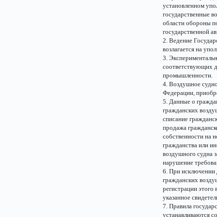
установленном упо
государственные в
области обороны п
государственной ав
2. Ведение Госуда
возлагается на упо
3. Эксперименталь
соответствующих д
промышленности.
4. Воздушное судно
Федерации, приобр
5. Данные о гражд
гражданских возду
списание гражданск
продажа гражданск
собственности на н
гражданства или и
воздушного судна 
нарушение требован
6. При исключении 
гражданских возду
регистрации этого 
указанное свидетел
7. Правила государ
устанавливаются с