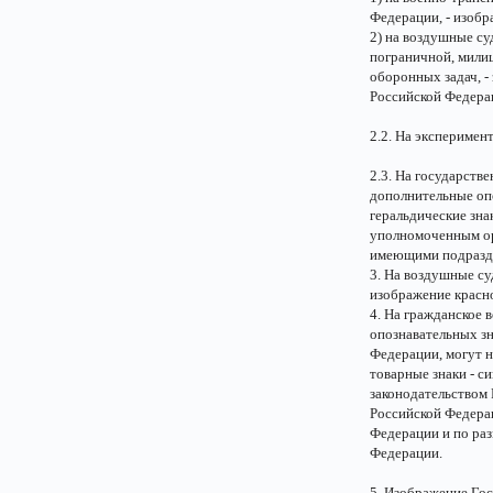
Федерации, - изобр
2) на воздушные су
пограничной, милиц
оборонных задач, -
Российской Федера
2.2. На эксперимен
2.3. На государств
дополнительные опо
геральдические зна
уполномоченным ор
имеющими подразде
3. На воздушные су
изображение красно
4. На гражданское 
опознавательных зн
Федерации, могут н
товарные знаки - с
законодательством 
Российской Федера
Федерации и по раз
Федерации.
5. Изображение Гос