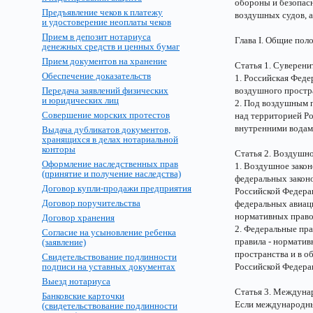
обороны и безопасн
Предъявление чеков к платежу
воздушных судов, а
и удостоверение неоплаты чеков
Прием в депозит нотариуса
Глава I. Общие пол
денежных средств и ценных бумаг
Прием документов на хранение
Статья 1. Суверен
Обеспечение доказательств
1. Российская Фед
Передача заявлений физических
воздушного простр
и юридических лиц
2. Под воздушным 
Совершение морских протестов
над территорией Ро
внутренними водам
Выдача дубликатов документов,
хранящихся в делах нотариальной
конторы
Статья 2. Воздушн
Оформление наследственных прав
1. Воздушное закон
(принятие и получение наследства)
федеральных законо
Договор купли-продажи предприятия
Российской Федера
Договор поручительства
федеральных авиац
нормативных право
Договор хранения
2. Федеральные пр
Согласие на усыновление ребенка
правила - нормати
(заявление)
пространства и в о
Свидетельствование подлинности
подписи на уставных документах
Российской Федера
Выезд нотариуса
Статья 3. Междуна
Банковские карточки
Если международны
(свидетельствование подлинности