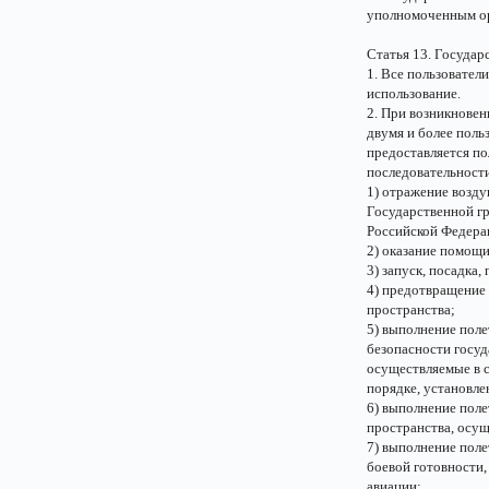
уполномоченным ор
Статья 13. Госуда
1. Все пользовател
использование.
2. При возникнове
двумя и более поль
предоставляется по
последовательност
1) отражение возд
Государственной г
Российской Федера
2) оказание помощи
3) запуск, посадка,
4) предотвращение
пространства;
5) выполнение поле
безопасности госуд
осуществляемые в 
порядке, установл
6) выполнение поле
пространства, осущ
7) выполнение пол
боевой готовности,
авиации;