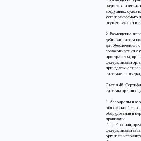
радиотехнических и
воздушных судов ил
устанавливаемого н
осуществляться в с
2. Размещение лини
действия систем по
для обеспечения п
согласовываться с
пространства, орга
федеральными орган
принадлежностью ю
системами посадки,
Статья 48. Сертифи
системы организац
1. Аэродромы и аэр
обязательной серти
оборудования и пе
правилами.
2. Требования, пре
федеральными авиа
органами исполните