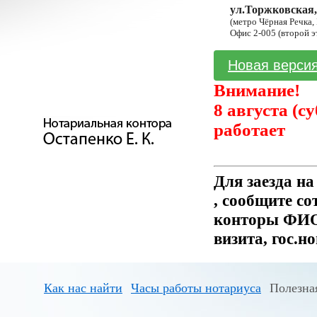
ул.Торжковская,
(метро Чёрная Речка,
Офис 2-005 (второй э
Новая версия
Внимание!
8 августа (с
работает
Для заезда н
, сообщите с
конторы ФИО 
визита, гос.н
Как нас найти
Часы работы нотариуса
Полезна