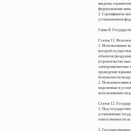
введены ограничени
федеральными авиа
2. Сертификаты мог
установленном фед
Глава II. Государс
Статья 11. Использ
1. Использование в
которой осуществл
объектов (воздушны
(строительство выс
электромагнитные 
проведение взрывны
безопасности возд
2. Пользователями 
наделенные в устан
использованию воз
Статья 12. Государ
1. Под государств
установление госуд
ответственности за
2. Государственное