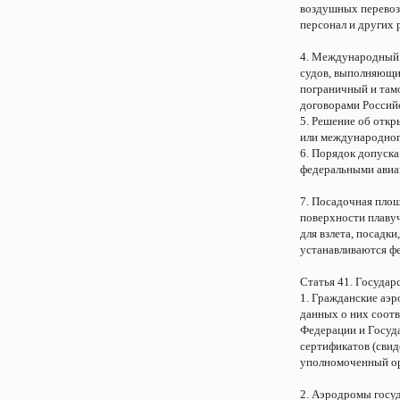
воздушных перевоз
персонал и других 
4. Международный 
судов, выполняющи
пограничный и там
договорами Российс
5. Решение об отк
или международног
6. Порядок допуска
федеральными авиа
7. Посадочная площ
поверхности плавуч
для взлета, посадк
устанавливаются ф
Статья 41. Государ
1. Гражданские аэ
данных о них соот
Федерации и Госуд
сертификатов (свид
уполномоченный ор
2. Аэродромы госу