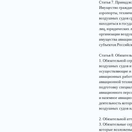
Статья 7. Принадл
Имущество граждан
аэропорты, техниче
воздушных судов ср
находиться в госуд
лиц, юридических л
организации воздуш
имущества авиации 
субъектов Российс
Статья 8. Обязател
1. Обязательной се
воздушных судов и 
осуществляющие и 
авиационных работ
авиационной техни
подготовку специа
авиационного персо
и наземное авиацио
деятельность котор
воздушных судов и
2. Обязательной ат
3. Обязательные с
которые возложены 