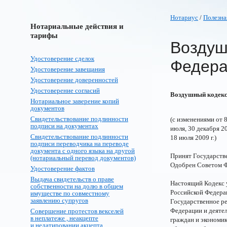
Нотариус
/
Полезна
Нотариальные действия и
тарифы
Воздуш
Удостоверение сделок
Федера
Удостоверение завещания
Удостоверение доверенностей
Удостоверение согласий
Воздушный кодекс 
Нотариальное заверение копий
документов
Свидетельствование подлинности
(с изменениями от 8 
подписи на документах
июля, 30 декабря 200
Свидетельствование подлинности
18 июля 2009 г.)
подписи переводчика на переводе
документа с одного языка на другой
Принят Государств
(нотариальный перевод документов)
Одобрен Советом Ф
Удостоверение фактов
Выдача свидетельств о праве
Настоящий Кодекс 
собственности на долю в общем
Российской Федерац
имуществе по совместному
заявлению супругов
Государственное р
Федерации и деятел
Совершение протестов векселей
в неплатеже , неакцепте
граждан и экономик
и недатировании акцепта