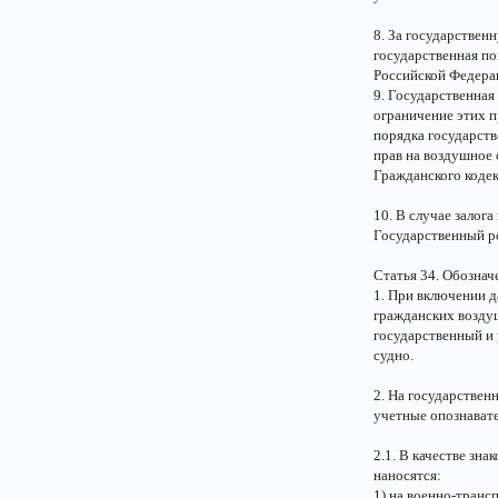
8. За государствен
государственная по
Российской Федерац
9. Государственная
ограничение этих п
порядка государств
прав на воздушное 
Гражданского коде
10. В случае залог
Государственный р
Статья 34. Обознач
1. При включении 
гражданских возду
государственный и 
судно.
2. На государствен
учетные опознавате
2.1. В качестве зн
наносятся:
1) на военно-транс