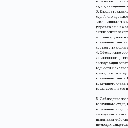
возложены организ
судов, авиационных
3. Каждое гражданс
серийного производ
завершающиеся выд
(удостоверения о г
эквивалентного сер
что конструкции и 
воздушного винта с
соответствующим т
4. Обеспечение соо
авиационного двига
эксплуатации впло
годности и охране 
гражданского возду
воздушного винта.
воздушного судна,
возлагается на его 
5. Соблюдение прав
воздушного судна,
воздушного судна и
эксплуатанта или в
назначения либо св
имеющих свидетель