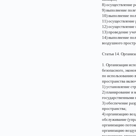
8) осуществление р
9) выполнение поле
10) выполнение по
11) осуществление 
12) осуществление
13) проведение уч
14) выполнение пол
воздушного простра
Статья 14. Организ
1. Организация ис
безопасного, эконо
по использованию 
пространства включ
1) установление ст
2) планирование и 
государственными 
3) обеспечение ра
пространства;
4) организацию во
обслуживание (упр
организацию поток
организацию воздуш
воздушного движен