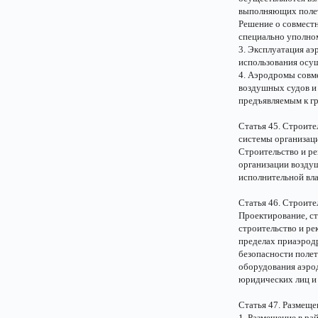
выполняющих полет
Решение о совмест
специально уполно
3. Эксплуатация аэ
использования осущ
4. Аэродромы совм
воздушных судов и
предъявляемым к г
Статья 45. Строите
системы организац
Строительство и ре
организации возду
исполнительной вл
Статья 46. Строит
Проектирование, ст
строительство и р
пределах приаэрод
безопасности поле
оборудования аэрод
юридических лиц и 
Статья 47. Размеще
1. Размещение в ра