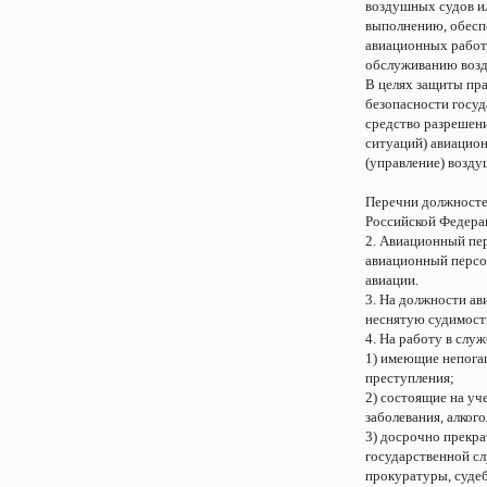
воздушных судов ил
выполнению, обесп
авиационных работ,
обслуживанию возд
В целях защиты пра
безопасности госуд
средство разрешен
ситуаций) авиацио
(управление) возду
Перечни должносте
Российской Федера
2. Авиационный пер
авиационный персо
авиации.
3. На должности а
неснятую судимост
4. На работу в слу
1) имеющие непога
преступления;
2) состоящие на уч
заболевания, алког
3) досрочно прекр
государственной сл
прокуратуры, судеб