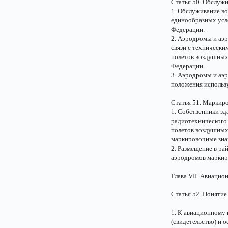
Статья 50. Обслужи
1. Обслуживание во
единообразных усло
Федерации.
2. Аэродромы и аэр
связи с техническ
полетов воздушных 
Федерации.
3. Аэродромы и аэр
положения использу
Статья 51. Маркир
1. Собственники зд
радиотехнического 
полетов воздушных 
маркировочные зна
2. Размещение в ра
аэродромов маркир
Глава VII. Авиацио
Статья 52. Понятие
1. К авиационному
(свидетельство) и 