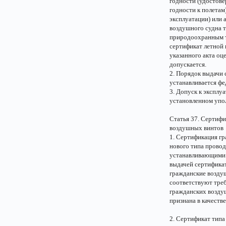
годности (удостове
годности к полетам
эксплуатации) или 
воздушного судна 
природоохранным т
сертификат летной 
указанного акта оц
допускается.
2. Порядок выдачи 
устанавливается ф
3. Допуск к эксплу
установленном упо
Статья 37. Сертиф
воздушных винтов
1. Сертификация г
нового типа прово
устанавливающими 
выдачей сертификат
гражданские возду
соответствуют тре
гражданских возду
признана в качестве
2. Сертификат типа