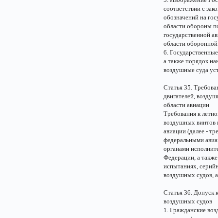
соответствии с зак
обозначений на го
области обороны п
государственной а
области оборонной
6. Государственные
а также порядок на
воздушные суда ус
Статья 35. Требова
двигателей, воздуш
области авиации
Требования к летно
воздушных винтов 
авиации (далее - т
федеральными авиа
органами исполните
Федерации, а такж
испытаниях, серийн
воздушных судов, 
Статья 36. Допуск 
воздушных судов
1. Гражданские воз