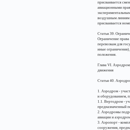
присваивается сме
авиационными прав
экспериментальным
воздушным линиям 
присваивается номе
Статья 39. Ограни
Ограничение права
перевозкам для гос
иные ограничения) 
положения.
Глава VI. Аэродро
движения
Статья 40. Аэродр
1. Аэродром - учас
и оборудованием, п
1.1. Вертодром - у
предназначенный по
2. Аэродромы подр
авиации и аэродро
3. Аэропорт - комп
сооружения, предн