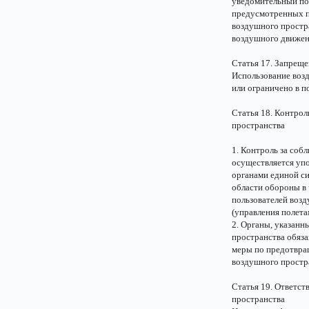
уведомительный пор
предусмотренных по
воздушного простр
воздушного движен
Статья 17. Запреще
Использование воз
или ограничено в п
Статья 18. Контро
пространства
1. Контроль за со
осуществляется уп
органами единой с
области обороны в 
пользователей воз
(управления полета
2. Органы, указанн
пространства обяз
меры по предотвра
воздушного простр
Статья 19. Ответст
пространства