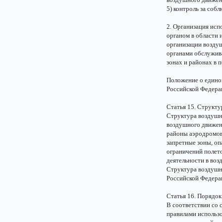
5) контроль за соб
2. Организация ис
органом в области 
организации воздуш
органами обслужив
зонах и районах в 
Положение о едино
Российской Федера
Статья 15. Структ
Структура воздушн
воздушного движен
районы аэродромов
запретные зоны, оп
ограничений полет
деятельности в во
Структура воздушн
Российской Федера
Статья 16. Порядок
В соответствии со
правилами использ