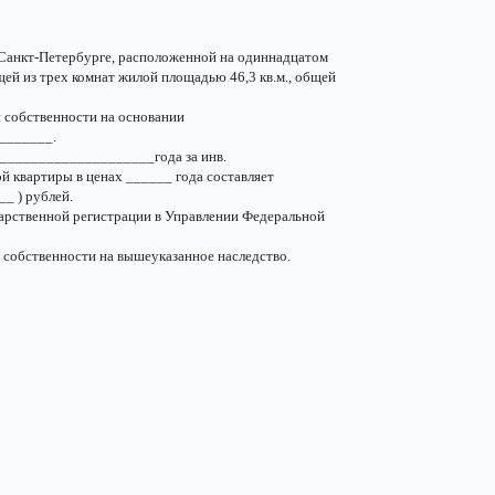
 Санкт-Петербурге, расположенной на одиннадцатом
ей из трех комнат жилой площадью 46,3 кв.м., общей
 собственности на основании
_______.
____________________года за инв.
 квартиры в ценах ______ года составляет
 ) рублей.
дарственной регистрации в Управлении Федеральной
 собственности на вышеуказанное наследство.