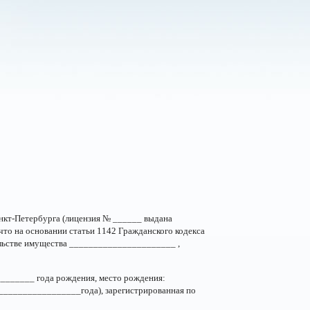
нкт-Петербурга (лицензия № ______ выдана
о на основании статьи 1142 Гражданского кодекса
льстве имущества ______________________ ,
________ года рождения, место рождения:
________________года), зарегистрированная по