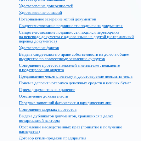
Удостоверение доверенностей
Удостоверение согласий
Нотариальное заверение копий документов
Свидетельствование подлинности подписи на документах
Свидетельствование подлинности подписи переводчика
на переводе документа с одного языка на другой (нотариальный
перевод документов)
Удостоверение фактов
Выдача свидетельств о праве собственности на долю в общем
имуществе по совместному заявлению супругов
Совершение протестов векселей в неплатеже , неакцепте
и недатировании акцепта
Предъявление чеков к платежу и удостоверение неоплаты чеков
Прием в депозит нотариуса денежных средств и ценных бумаг
Прием документов на хранение
Обеспечение доказательств
Передача заявлений физических и юридических лиц
Совершение морских протестов
Выдача дубликатов документов, хранящихся в делах
нотариальной конторы
Оформление наследственных прав (принятие и получение
наследства)
Договор купли-продажи предприятия