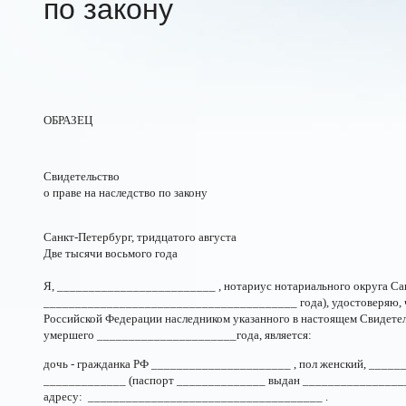
по закону
ОБРАЗЕЦ
Свидетельство
о праве на наследство по закону
Санкт-Петербург, тридцатого августа
Две тысячи восьмого года
Я, _________________________ , нотариус нотариального округа Са
________________________________________ года), удостоверяю, чт
Российской Федерации наследником указанного в настоящем Свидете
умершего ______________________года, является:
дочь - гражданка РФ ______________________ , пол женский, _____
_____________ (паспорт ______________ выдан _________________
адресу: _____________________________________ .