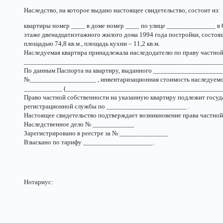
Наследство, на которое выдано настоящее свидетельство, состоит из:
квартиры номер ____ в доме номер ____ по улице ______________ в
этаже двенадцатиэтажного жилого дома 1994 года постройки, состоящ
площадью 74,8 кв.м., площадь кухни – 11,2 кв.м.
Наследуемая квартира принадлежала наследодателю по праву частной
_________________________________________________________
По данным Паспорта на квартиру, выданного ____________________
№___________________ , инвентаризационная стоимость наследуемой
___________ (_______________________________________________
Право частной собственности на указанную квартиру подлежит госу
регистрационной службы по _______________________ .
Настоящее свидетельство подтверждает возникновение права частной
Наследственное дело № ____________
Зарегистрировано в реестре за № ______________
Взыскано по тарифу ____________________.
Нотариус: