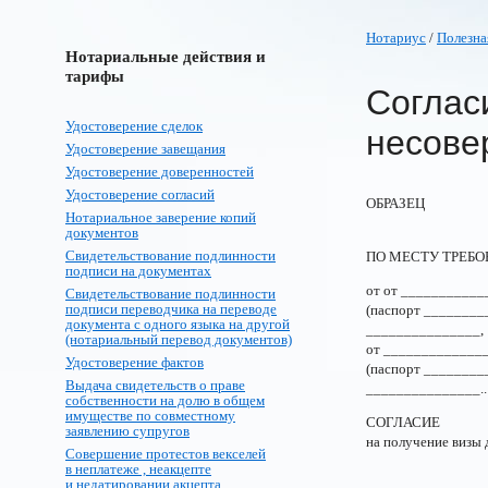
Нотариус
/
Полезна
Нотариальные действия и
тарифы
Соглас
Удостоверение сделок
несове
Удостоверение завещания
Удостоверение доверенностей
Удостоверение согласий
ОБРАЗЕЦ
Нотариальное заверение копий
документов
Свидетельствование подлинности
ПО МЕСТУ ТРЕБ
подписи на документах
от от ___________
Свидетельствование подлинности
подписи переводчика на переводе
(паспорт ________
документа с одного языка на другой
_______________,
(нотариальный перевод документов)
от _____________
Удостоверение фактов
(паспорт ________
Выдача свидетельств о праве
_______________..
собственности на долю в общем
имуществе по совместному
СОГЛАСИЕ
заявлению супругов
на получение визы 
Совершение протестов векселей
в неплатеже , неакцепте
и недатировании акцепта