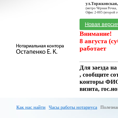
ул.Торжковская,
(метро Чёрная Речка,
Офис 2-005 (второй э
Новая версия
Внимание!
8 августа (с
работает
Для заезда н
, сообщите с
конторы ФИО 
визита, гос.н
Как нас найти
Часы работы нотариуса
Полезна