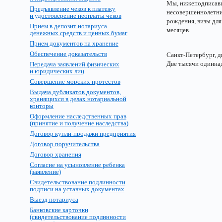
Мы, нижеподписавш
Предъявление чеков к платежу
несовершеннолетн
и удостоверение неоплаты чеков
рождения, визы для
Прием в депозит нотариуса
месяцев.
денежных средств и ценных бумаг
Прием документов на хранение
Обеспечение доказательств
Санкт-Петербург, д
Две тысячи одинна
Передача заявлений физических
и юридических лиц
Совершение морских протестов
Выдача дубликатов документов,
хранящихся в делах нотариальной
конторы
Оформление наследственных прав
(принятие и получение наследства)
Договор купли-продажи предприятия
Договор поручительства
Договор хранения
Согласие на усыновление ребенка
(заявление)
Свидетельствование подлинности
подписи на уставных документах
Выезд нотариуса
Банковские карточки
(свидетельствование подлинности