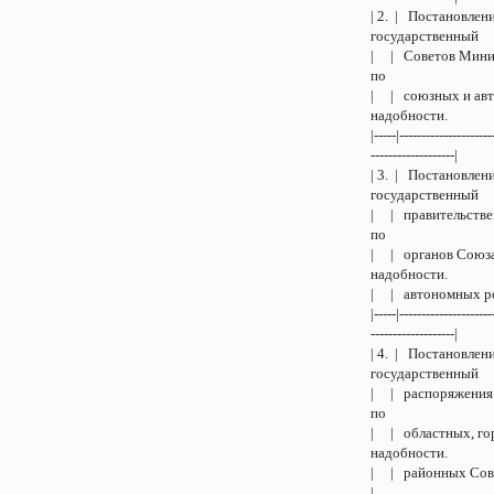
| 2. | Постановлен
госуд
| | Советов Минис
п
| | союзных и авт
надо
|-----|---------------------
-------------------|
| 3. | Постановл
госуд
| | правительстве
п
| | органов Союз
надо
| | а
|-----|---------------------
-------------------|
| 4. | Постановле
госуд
| | распоряжения
п
| | областных, 
надо
| | районных Со