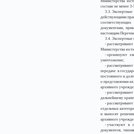
Министерства юст
составе не менее 3-
3.3. Экспертные 
действующими прав
соответствующих 
документами, прик
настоящим Перечне
3.4. Экспертные 
- рассматривают п
Министерства юсти
- организуют еж
уничтожение;
- рассматривают о
передаче в государ
постоянного и долг
о представлении и
архивного учрежде
- рассматривают а
дальнейшему хран
- рассматривают 
отдельных категор
и выносят решения
архивного учрежде
- участвуют в по
документов, типов