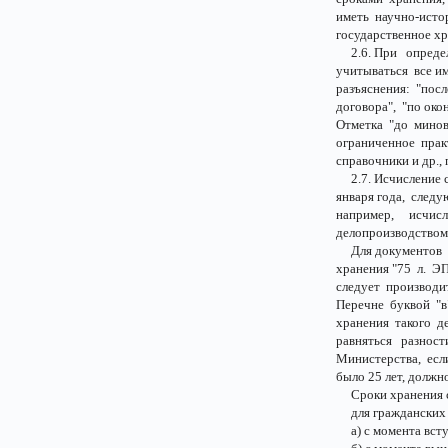
иметь научно-ист
государственное хр
2.6. При опреде
учитываться все и
разъяснения: "пос
договора", "по окон
Отметка "до минов
ограниченное прак
справочники и др.,
2.7. Исчисление ср
января года, следу
например, исчис
делопроизводством в
Для документов п
хранения "75 л. ЭП
следует производи
Перечне буквой "в
хранения такого д
равняться разнос
Министерства, есл
было 25 лет, должно
Сроки хранения су
для гражданских 
а) с момента всту