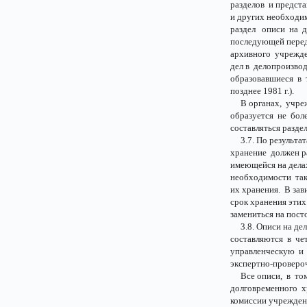
разделов и предста
и других необходи
раздел описи на д
последующей перед
архивного учрежден
дел в делопроизво
образовавшиеся в т
позднее 1981 г.).
В органах, учрежд
образуется не бол
составляться разде
3.7. По результат
хранение должен р
имеющейся на дела
необходимости так
их хранения. В за
срок хранения этих
замениться на пост
3.8. Описи на дела
составляются в че
управленческую и
экспертно-проверо
Все описи, в том
долговременного 
комиссии учрежден