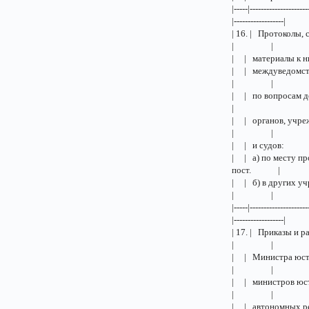
|-----|---------------------
|------------------|
| 16. | П
| |
| | мат
| | между
| |
| | по в
|
| | орган
| |
| | и 
| | а) по месту
пост. |
| | б) в други
| |
|-----|---------------------
|------------------|
| 17. | П
| |
| | Мини
| |
| | минис
| |
| | авто