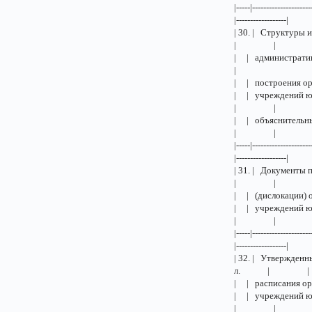
|-----|---------------------
|------------------|
| 30. | Струк
| |
| | адми
|
| | пост
| | учреж
| |
| | объяс
| |
|-----|---------------------
|------------------|
| 31. | Докум
| |
| | (дис
| | учреж
| |
|-----|---------------------
|------------------|
| 32. | Утвержд
л. | |
| | расп
| | учреж
| |