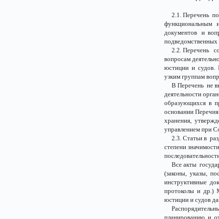
2.1. Перечень пос
функциональным и
документов и воп
подведомственных 
2.2. Перечень со
вопросам деятельн
юстиции и судов. 
узким группам вопр
В Перечень не вк
деятельности орган
образующихся в пр
основании Перечня
хранения, утверж
управлением при С
2.3. Статьи в ра
степени значимости
последовательности
Все акты государс
(законы, указы, п
инструктивные док
протоколы и др.)
юстиции и судов да
Распорядительны
планированию и о