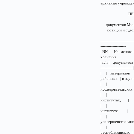
архивные учрежден
ПЕРЕЧ
документов Минис
юстиции и судов, 
----------------------------
---------------------
| NN | Наимено
хра
| п/п | документов и др
---------------------------|
| | материалов 
районных | в на
| | | юстиции
исследователь
| | | министер
институтах,
| | | юстиции
институте
| | | союзны
усовершенство
| | | республ
республиканс