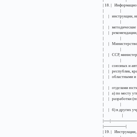
| 18. | И
| |
| | инстр
| |
| | мето
| | реком
| |
| | Минис
| |
| | ССР, 
| |
| | союз
| | респ
| | обла
|
| | отд
| | а) по
| | разработ
| |
| | б) в друг
| | 
|-----|---------------------
|------------------|
| 19. | Инст