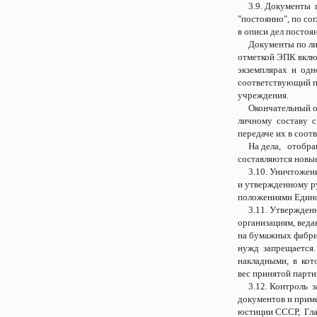
3.9. Документы п
"постоянно", по с
в описи дел постоя
Документы по личн
отметкой ЭПК включ
экземплярах и одн
соответствующий п
учреждения.
Окончательный от
личному составу с
передаче их в соо
На дела, отобран
составляются новые
3.10. Уничтожение
и утвержденному р
положениями Едино
3.11. Утвержден
организациям, вед
на бумажных фабри
нужд запрещается
накладными, в кото
вес принятой парти
3.12. Контроль за
документов и прим
юстиции СССР, Гла