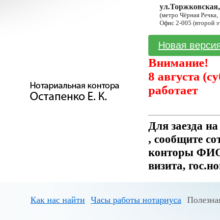
ул.Торжковская,
(метро Чёрная Речка,
Офис 2-005 (второй э
Новая версия
Внимание!
8 августа (с
работает
Для заезда н
, сообщите с
конторы ФИО 
визита, гос.н
Как нас найти
Часы работы нотариуса
Полезна