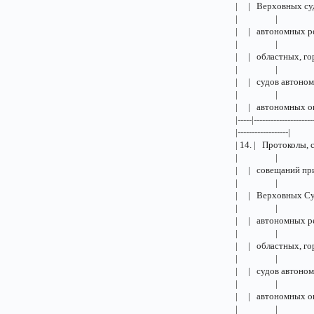
| | Верхо
| |
| | автоно
| |
| | облас
| |
| | судов
| |
| | авт
|-----|---------------------
|------------------|
| 14. | П
| |
| | совещ
| |
| | Верхо
| |
| | автон
| |
| | облас
| |
| | судов
| |
| | автон
| |