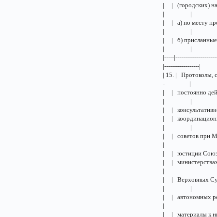
| | (горо
| |
| | а) по мес
| |
| | б) присла
| |
|-----|---------------------
|------------------|
| 15. | Протоко
- | 
| | посто
| |
| | конс
| | коорд
| |
| | сове
|
| | юст
| | мини
|
| | Верхо
| |
| | авто
|
| | мат