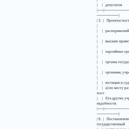
| |
|-----|---------------------
-------------------|
| 5. | Проекты п
| | ра
|
| | высшие прави
| | партийные ор
| | органы госуда
| | о
|
| | ю
| | а) по месту ра
пос
| | б) в других 
надо
|-----|---------------------
-------------------|
| 6. | Постановл
госуд