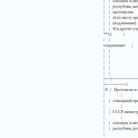
| | союз
| | респ
| | пр
| | а) п
| | (подли
| | б) в других
**1) |
| | | **1)
содержащие |
| | | 
| | | |
| | | 
| | | |
| | |
|-----|---------------------
|------------------|
| 9. | Пр
| |
| | совещ
| |
| | СССР
| |
| | союз
| | респ
|