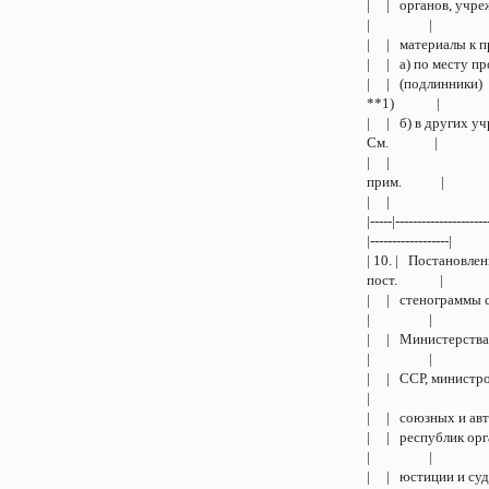
| | орган
| |
| | мате
| | а) п
| | (подлинн
**1) |
| | б) в других
См. |
| | | **1)
прим. |
| | |
|-----|---------------------
|------------------|
| 10. | Постанов
пост. |
| | стено
| |
| | Минис
| |
| | ССР,
|
| | союз
| | респу
| |
| | юст