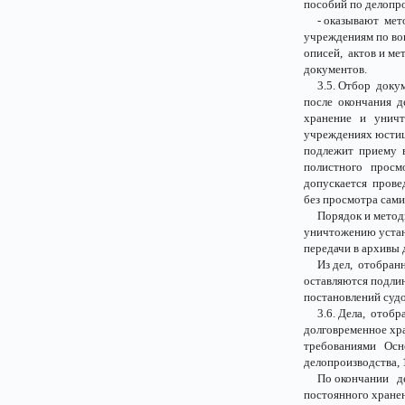
пособий по делопр
- оказывают мето
учреждениям по во
описей, актов и ме
документов.
3.5. Отбор докуме
после окончания д
хранение и уничт
учреждениях юстиц
подлежит приему в
полистного просм
допускается провед
без просмотра сами
Порядок и методик
уничтожению устан
передачи в архивы 
Из дел, отобранн
оставляются подли
постановлений судо
3.6. Дела, отобра
долговременное хр
требованиями Осн
делопроизводства, 1
По окончании дел
постоянного хране