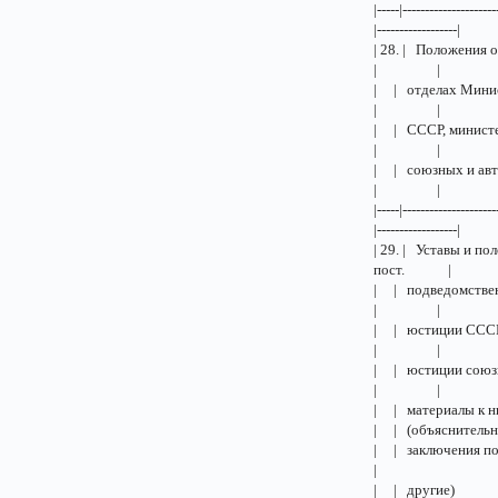
|-----|---------------------
|------------------|
| 28. | Полож
| |
| | отдел
| |
| | СССР,
| |
| | союзны
| |
|-----|---------------------
|------------------|
| 29. | Уставы
пост. |
| | подве
| |
| | юстиц
| |
| | юстиц
| |
| | мат
| | (объя
| | закл
|
| | др