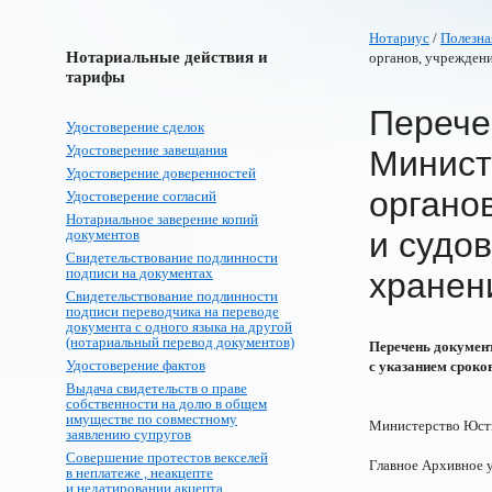
Нотариус
/
Полезна
Нотариальные действия и
органов, учреждени
тарифы
Перече
Удостоверение сделок
Удостоверение завещания
Минист
Удостоверение доверенностей
органо
Удостоверение согласий
Нотариальное заверение копий
и судов
документов
Свидетельствование подлинности
подписи на документах
хранен
Свидетельствование подлинности
подписи переводчика на переводе
документа с одного языка на другой
(нотариальный перевод документов)
Перечень документ
Удостоверение фактов
с указанием сроко
Выдача свидетельств о праве
собственности на долю в общем
имуществе по совместному
Министерство Юсти
заявлению супругов
Совершение протестов векселей
Главное Архивное 
в неплатеже , неакцепте
и недатировании акцепта