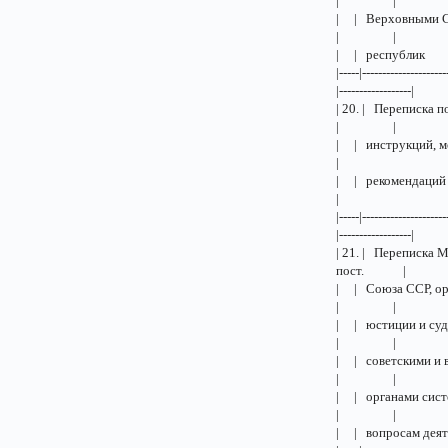
| |
| | Верхо
| |
| | ре
|-----|---------------------
|------------------|
| 20. | Перепис
| |
| | инст
|
| | реко
|
|-----|---------------------
|------------------|
| 21. | Переписк
пост. |
| | Союза 
| |
| | юстици
| |
| | совет
| |
| | орган
| |
| | вопр