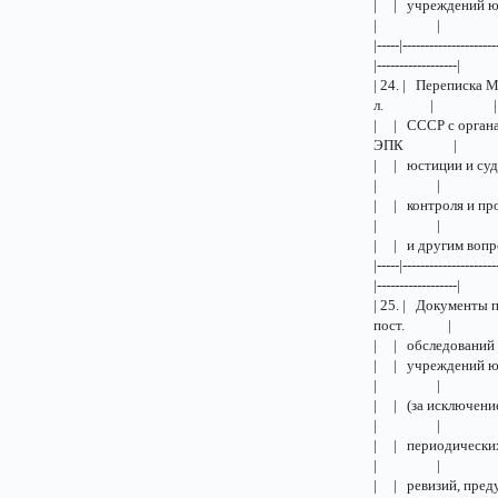
| | учреж
| |
|-----|---------------------
|------------------|
| 24. | Переписк
л. | |
| | СССР с ор
ЭПК |
| | юстиц
| |
| | контро
| |
| | и д
|-----|---------------------
|------------------|
| 25. | Докумен
пост. |
| | обсл
| | учреж
| |
| | (за и
| |
| | перио
| |
| | ревиз