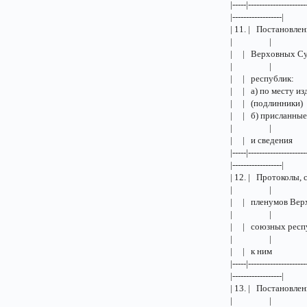
|-----|---------------------
|------------------|
| 11. | П
| |
| | Верх
| |
| | ре
| | а) п
| | (подли
| | б) прис
| |
| | и 
|-----|---------------------
|------------------|
| 12. | Прот
| |
| | плену
| |
| | союзн
| |
| | к
|-----|---------------------
|------------------|
| 13. | Поста
| |