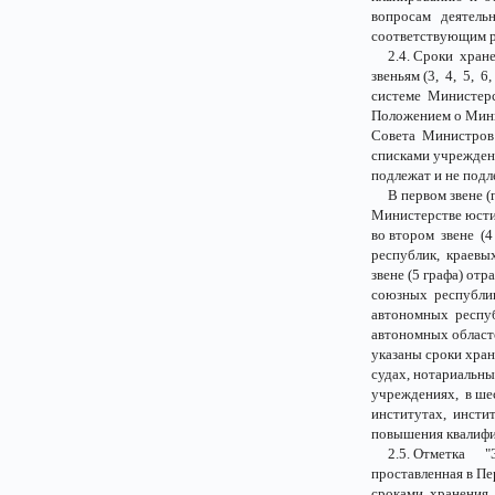
вопросам деятель
соответствующим р
2.4. Сроки хране
звеньям (3, 4, 5, 
системе Министерс
Положением о Мин
Совета Министров
списками учрежден
подлежат и не под
В первом звене (г
Министерстве юсти
во втором звене (
республик, краевых
звене (5 графа) о
союзных республик,
автономных респуб
автономных областе
указаны сроки хра
судах, нотариальны
учреждениях, в шес
институтах, инсти
повышения квалифи
2.5. Отметка "Э
проставленная в П
сроками хранения, 