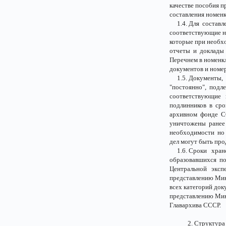
качестве пособия п
составления номенк
1.4. Для составл
соответствующие н
которые при необх
отчеты и доклады 
Перечнем в номенк
документов и номер
1.5. Документы, 
"постоянно", под
соответствующие 
подлинников в ср
архивном фонде С
уничтожены ранее
необходимости но 
дел могут быть про
1.6. Сроки хране
образовавшихся по
Центральной эксп
представлению Ми
всех категорий до
представлению Ми
Главархива СССР.
2. Структура Пер