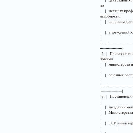
| | центральных, 
п
| | местных проф
надо
| | вопросам деят
| | учреждений ю
|-----|---------------------
-------------------|
| 7. | Приказы и
нов
| | министерств и
| | союзных респ
|-----|---------------------
|------------------|
| 8. | По
| |
| | засе
| | Минис
| |
| | ССР, 
| |