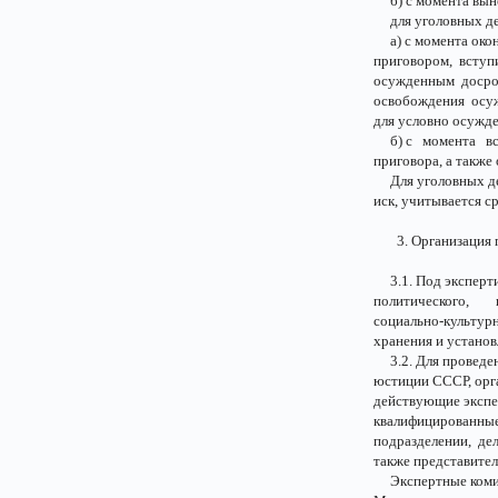
б) с момента выне
для уголовных д
а) с момента окон
приговором, вступ
осужденным досро
освобождения осуж
для условно осужд
б) с момента вст
приговора, а также
Для уголовных дел
иск, учитывается с
3. Организация п
3.1. Под эксперти
политического, 
социально-культур
хранения и установ
3.2. Для проведен
юстиции СССР, орг
действующие экспе
квалифицированн
подразделении, де
также представите
Экспертные коми