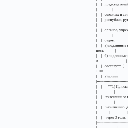
| | предс
| |
| | союз
| | респ
|
| | орган
| |
| | с
| | а) подлинные
пост. |
| | б) подлинные
л. | |
| | состав
ЭПК |
| | в) копии
|-----|-----
| | **1) Прика
| | 
| | взыскании 
| | 
| | назначению 
| | 
| | че
|-----|---------------------
|------------------|