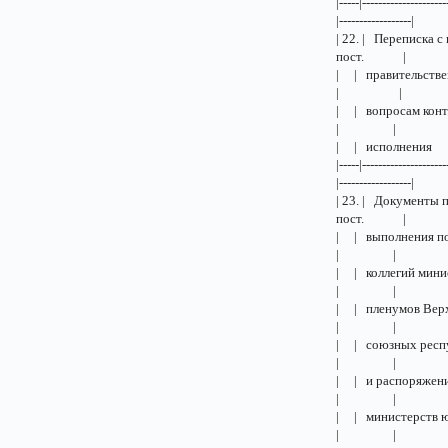
|-----|---------------------
|------------------|
| 22. | Переписк
пост. |
| | правител
| | 
| | вопро
| |
| | ис
|-----|---------------------
|------------------|
| 23. | Докумен
пост. |
| | выпол
| |
| | коллег
| |
| | плену
| |
| | союзн
| |
| | и рас
| |
| | минист
| |