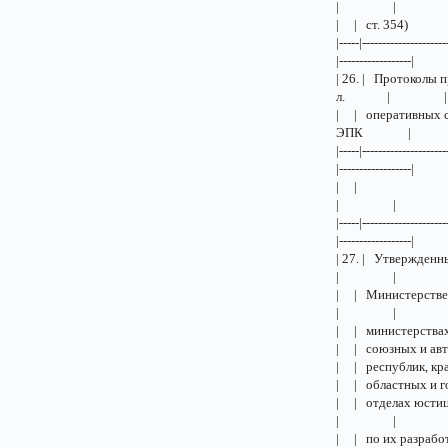
| |
| | ст
|-----|---------------------
|------------------|
| 26. | Протокол
л. | |
| | оператив
ЭПК |
|-----|---------------------
|------------------|
| | 2. 
| |
|-----|---------------------
|------------------|
| 27. | Утвер
| |
| | Минис
| |
| | мини
| | союз
| | респ
| | обла
| | отдел
| |
| | по 