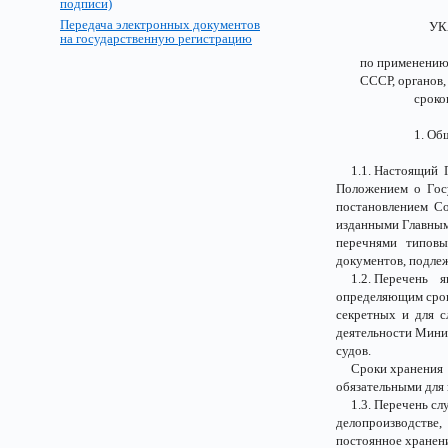
подписи)
Передача электронных документов
УКАЗА
на государственную регистрацию
по применению П
СССР, органов, у
сроков их 
1. Общие п
1.1. Настоящий Пе
Положением о Гос
постановлением Со
изданными Главны
перечнями типовы
документов, подле
1.2. Перечень я
определяющим срок
секретных и для с
деятельности Мини
судов.
Сроки хранения д
обязательными для 
1.3. Перечень слу
делопроизводстве,
постоянное хранен