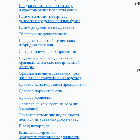
(НЦП
Предъявление чеков к платежу
и удостоверение неоплаты чеков
Прием в депозит нотариуса
денежных средств и ценных бумаг
НАП
Прием документов на хранение
Письмом Ми
Обеспечение доказательств
от 24 ию
Передача заявлений физических
N К
и юридических лиц
Совершение морских протестов
ОДО
Выдача дубликатов документов,
Центральной
хранящихся в делах нотариальной
комиссией 
конторы
управления 
Оформление наследственных прав
23 нояб
(принятие и получение наследства)
Договор купли-продажи предприятия
УТВ
Договор поручительства
Замести
Договор хранения
юстиц
Н. А.
Согласие на усыновление ребенка
(заявление)
УТВ
Свидетельствование подлинности
подписи на уставных документах
Заместит
Выезд нотариуса
Главного а
при Совет
Банковские карточки
(свидетельствование подлинности
Ф. М.