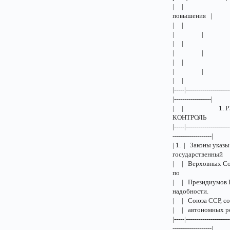
| | | | отде
повышения 
| | | | юсти
| |
| | | | | 
| |
| | | | | |
| |
| | | | 
|-----|---------------------
|------------------|
| | 1. РУК
КОН
|-----|---------------------
-------------------|
| 1. | Законы указ
госуд
| | Верховных С
п
| | Президиумов 
надо
| | С
| | а
|-----|---------------------
-------------------|