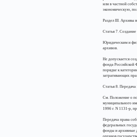
или в частной соб
экономическую, по
Раздел III. Архивы
Статья 7. Создание
Юридическим и физ
архивов.
Не допускается соз
фонда Российской 
порядке к категори
затрагивающих прав
Статья 8. Передача
См. Положение о п
муниципального им
1996 г. N 1131-р, п
Передача права со
федеральных госуд
фонды и архивные 
органов государств