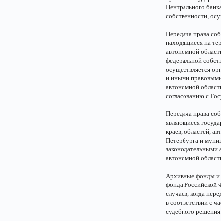
Центрального банка
собственности, ос
Передача права со
находящиеся на тер
автономной област
федеральной собств
осуществляется орг
и иными правовыми 
автономной област
согласованию с Го
Передача права со
являющиеся госуда
краев, областей, а
Петербурга и муниц
законодательными а
автономной област
Архивные фонды и 
фонда Российской Ф
случаев, когда пер
в соответствии с ч
судебного решения