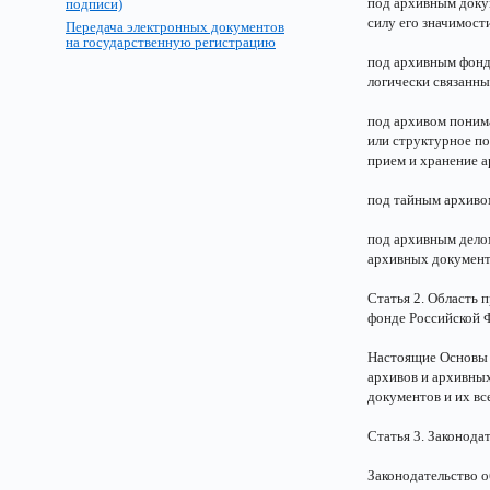
под архивным доку
подписи)
силу его значимост
Передача электронных документов
на государственную регистрацию
под архивным фонд
логически связанн
под архивом поним
или структурное п
прием и хранение а
под тайным архивом
под архивным делом
архивных документ
Статья 2. Область
фонде Российской 
Настоящие Основы 
архивов и архивны
документов и их вс
Статья 3. Законода
Законодательство 