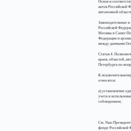
Основ и соответст
актов Российской Ф
автономной област
Законодательные и 
Российской Федерац
Москвы и Санкт-Пе
Федерации и архив
между данными Осн
Статья 4. Полномоч
краев, областей, а
Петербурга по вопр
К исключительному 
относятся:
а) установление ед
учета и использова
соблюдением;
См. Указ Президент
фонде Российской 