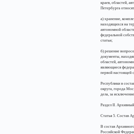
краев, областей, а
Петербурга относят
а) хранение, компл
находящихся на тер
автономной област
федеральной собств
статьи;
б) решение вопросо
документы, находящ
областей, автономн
являющиеся федерал
первой настоящей с
Республики в соста
округа, города Мос
дела, за исключени
Раздел II. Архивны
Статья 5. Состав 
В состав Архивног
Российской Федера