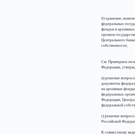
б) хранение, компл
федеральных госуд
фондов и архивных
органов государств
Центрального банка
собственности;
См. Примерное пол
Федерации, утвержд
в) решение вопросо
документы федерал
на архивные фонды
федеральных орган
Федерации, Централ
федеральной собст
г) решение вопросо
Российской Федера
К совместному вед