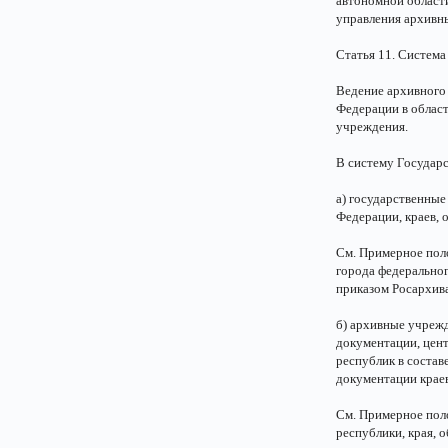
автономной области
управления архивн
Статья 11. Систем
Ведение архивного 
Федерации в област
учреждения.
В систему Государ
а) государственные
Федерации, краев, 
См. Примерное поло
города федеральног
приказом Росархива
б) архивные учреж
документации, цен
республик в состав
документации краев
См. Примерное пол
республики, края, 