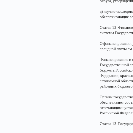
округа, утвержденн
в) научно-исследов
обеспечивающие ее
Статья 12. Финансо
системы Государст
О финансировании 
арендной платы см.
Финансирование и 
Государственной а
бюджета Российско
Федерации, краевы
автономной област
районных бюджетов 
Органы государстве
обеспечивают соот
отвечающими устан
Российской Федера
Статья 13. Госуда