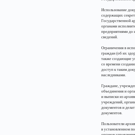
Использование док
содержащих секрет
Государственной а
органами исполнит
предприятиями до и
сведений.
Ограничения в исп
граждан (об их зд
также создающие уг
со времени создани
доступ к таким док
наследниками.
Граждане, учрежден
объединения и орг
и выписки из архив
учреждений, органи
документов и делат
документов.
Пользователи архив
в установленном п
органов управлени