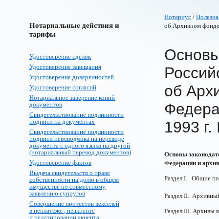
Нотариус
/
Полезна
Нотариальные действия и
об Архивном фонде 
тарифы
Основы
Удостоверение сделок
Удостоверение завещания
Россий
Удостоверение доверенностей
об Арх
Удостоверение согласий
Нотариальное заверение копий
Федера
документов
Свидетельствование подлинности
подписи на документах
1993 г.
Свидетельствование подлинности
подписи переводчика на переводе
документа с одного языка на другой
(нотариальный перевод документов)
Основы законодат
Удостоверение фактов
Федерации и архива
Выдача свидетельств о праве
Раздел I. Общие пол
собственности на долю в общем
имуществе по совместному
заявлению супругов
Раздел II. Архивны
Совершение протестов векселей
в неплатеже , неакцепте
Раздел III. Архивы 
и недатировании акцепта