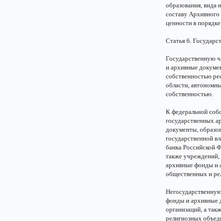
образования, вида 
составу Архивного
ценности в порядке
Статья 6. Государс
Государственную ч
и архивные докуме
собственностью рес
области, автономн
собственностью.
К федеральной соб
государственных а
документы, образо
государственной в
банка Российской Ф
также учреждений, 
архивные фонды и 
общественных и ре
Негосударственную
фонды и архивные 
организаций, а так
религиозных объед