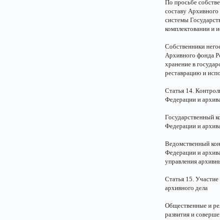
По просьбе собств
составу Архивного 
системы Государст
комплектовании и и
Собственники него
Архивного фонда Р
хранение в государ
реставрацию и испо
Статья 14. Контрол
Федерации и архив
Государственный к
Федерации и архива
Ведомственный кон
Федерации и архива
управления архивн
Статья 15. Участие
архивного дела
Общественные и ре
развития и соверше