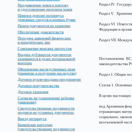
Раздел IV. Государ
Предъявление чеков к платежу
и удостоверение неоплаты чеков
Раздел V. Хранение
Прием в депозит нотариуса
денежных средств и ценных бумаг
Раздел VI. Ответст
Прием документов на хранение
Федерации и архива
Обеспечение доказательств
Передача заявлений физических
Раздел VII. Междуна
и юридических лиц
Совершение морских протестов
Выдача дубликатов документов,
Постановление ВС Р
хранящихся в делах нотариальной
конторы
законодательства
Оформление наследственных прав
(принятие и получение наследства)
Раздел 1. Общие п
Договор купли-продажи предприятия
Статья 1. Основные
Договор поручительства
Договор хранения
В целях настоящих
Согласие на усыновление ребенка
(заявление)
под Архивным фонд
Свидетельствование подлинности
отражающих матери
подписи на уставных документах
социальное, эконом
Выезд нотариуса
неотъемлемой част
Банковские карточки
(свидетельствование подлинности