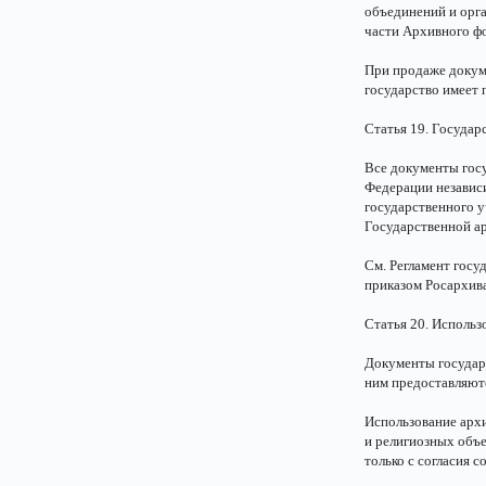
объединений и орг
части Архивного ф
При продаже докум
государство имеет 
Статья 19. Госуда
Все документы гос
Федерации независи
государственного 
Государственной а
См. Регламент гос
приказом Росархива
Статья 20. Исполь
Документы государ
ним предоставляют
Использование арх
и религиозных объе
только с согласия с