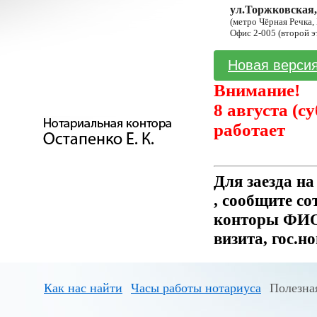
ул.Торжковская,
(метро Чёрная Речка,
Офис 2-005 (второй э
Новая версия
Внимание!
8 августа (с
работает
Для заезда н
, сообщите с
конторы ФИО 
визита, гос.н
Как нас найти
Часы работы нотариуса
Полезна