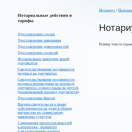
Нотариус
/
Полезна
Нотариальные действия и
тарифы
Нотари
Удостоверение сделок
Удостоверение завещания
Размер текста огра
Удостоверение доверенностей
Удостоверение согласий
Нотариальное заверение копий
документов
Свидетельствование подлинности
подписи на документах
Свидетельствование подлинности
подписи переводчика на переводе
документа с одного языка на другой
(нотариальный перевод документов)
Удостоверение фактов
Выдача свидетельств о праве
собственности на долю в общем
имуществе по совместному
заявлению супругов
Совершение протестов векселей
в неплатеже , неакцепте
и недатировании акцепта