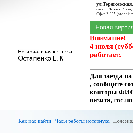
ул.Торжковская,
(метро Чёрная Речка,
Офис 2-005 (второй э
Новая версия
Внимание!
4 июля (субб
работает.
Для заезда н
, сообщите с
конторы ФИО 
визита, гос.н
Как нас найти
Часы работы нотариуса
Полезна