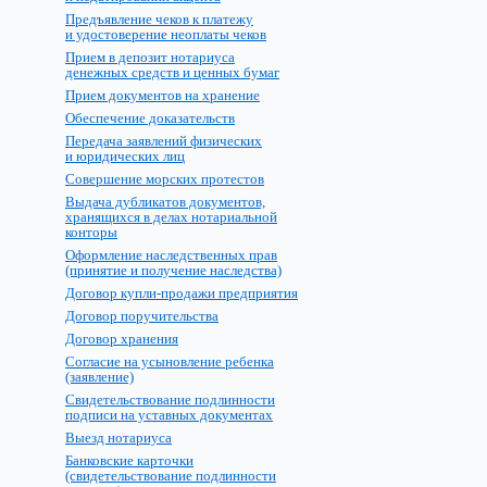
Предъявление чеков к платежу
и удостоверение неоплаты чеков
Прием в депозит нотариуса
денежных средств и ценных бумаг
Прием документов на хранение
Обеспечение доказательств
Передача заявлений физических
и юридических лиц
Совершение морских протестов
Выдача дубликатов документов,
хранящихся в делах нотариальной
конторы
Оформление наследственных прав
(принятие и получение наследства)
Договор купли-продажи предприятия
Договор поручительства
Договор хранения
Согласие на усыновление ребенка
(заявление)
Свидетельствование подлинности
подписи на уставных документах
Выезд нотариуса
Банковские карточки
(свидетельствование подлинности