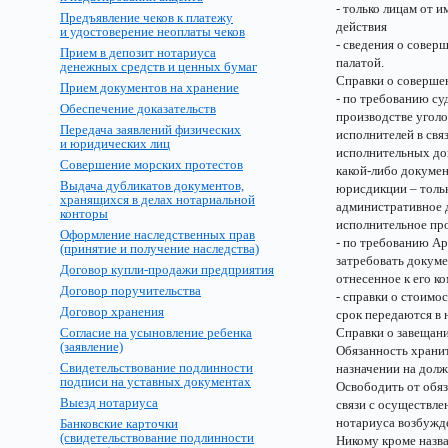
- только лицам от 
Предъявление чеков к платежу
действия
и удостоверение неоплаты чеков
- сведения о сове
Прием в депозит нотариуса
палатой.
денежных средств и ценных бумаг
Справки о соверше
Прием документов на хранение
- по требованию су
Обеспечение доказательств
производстве уголо
Передача заявлений физических
исполнителей в свя
и юридических лиц
исполнительных док
Совершение морских протестов
какой-либо докумен
Выдача дубликатов документов,
юрисдикции – тольк
хранящихся в делах нотариальной
административное д
конторы
исполнительное про
Оформление наследственных прав
- по требованию Ар
(принятие и получение наследства)
затребовать докуме
Договор купли-продажи предприятия
отнесенное к его к
Договор поручительства
- справки о стоимо
Договор хранения
срок передаются в 
Согласие на усыновление ребенка
Справки о завещани
(заявление)
Обязанность хранит
Свидетельствование подлинности
назначении на долж
подписи на уставных документах
Освободить от обяз
Выезд нотариуса
связи с осуществле
нотариуса возбужде
Банковские карточки
(свидетельствование подлинности
Никому кроме назва