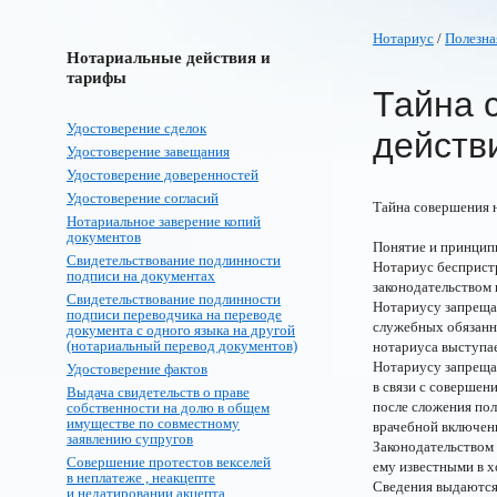
Нотариус
/
Полезна
Нотариальные действия и
тарифы
Тайна 
Удостоверение сделок
действ
Удостоверение завещания
Удостоверение доверенностей
Удостоверение согласий
Тайна совершения 
Нотариальное заверение копий
документов
Понятие и принципы
Свидетельствование подлинности
Нотариус беспристр
подписи на документах
законодательством
Свидетельствование подлинности
Нотариусу запрещае
подписи переводчика на переводе
служебных обязанн
документа с одного языка на другой
(нотариальный перевод документов)
нотариуса выступа
Нотариусу запрещае
Удостоверение фактов
в связи с совершен
Выдача свидетельств о праве
после сложения пол
собственности на долю в общем
имуществе по совместному
врачебной включен
заявлению супругов
Законодательством 
Совершение протестов векселей
ему известными в 
в неплатеже , неакцепте
Сведения выдаются
и недатировании акцепта