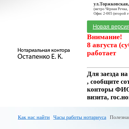
ул.Торжковская,
(метро Чёрная Речка,
Офис 2-005 (второй э
Новая версия
Внимание!
8 августа (с
работает
Для заезда н
, сообщите с
конторы ФИО 
визита, гос.н
Как нас найти
Часы работы нотариуса
Полезна