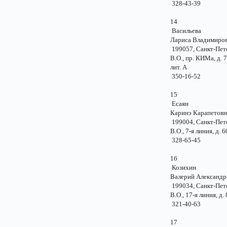
328-43-39
14
Васильева
Лариса Владимир
199057, Санкт-Пе
В.О., пр. КИМа, д.
лит. А
350-16-52
15
Есаян
Каринэ Карапето
199004, Санкт-Пе
В.О., 7-я линия, д
328-65-45
16
Козихин
Валерий Александр
199034, Санкт-Пе
В.О., 17-я линия, 
321-40-63
17