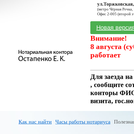
ул.Торжковская,
(метро Чёрная Речка,
Офис 2-005 (второй э
Новая версия
Внимание!
8 августа (с
работает
Для заезда н
, сообщите с
конторы ФИО 
визита, гос.н
Как нас найти
Часы работы нотариуса
Полезна