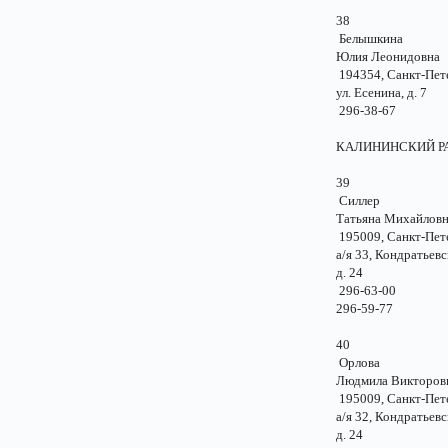
38
Белышкина
Юлия Леонидов
194354, Санкт-Пе
ул. Есенина, д.
296-38-67
КАЛИНИНС
39
Силлер
Татьяна Михайло
195009, Санкт-Пе
а/я 33, Кондратьевс
д. 24
296-63-00
296-59-77
40
Орлова
Людмила Виктор
195009, Санкт-Пе
а/я 32, Кондратьевс
д. 24