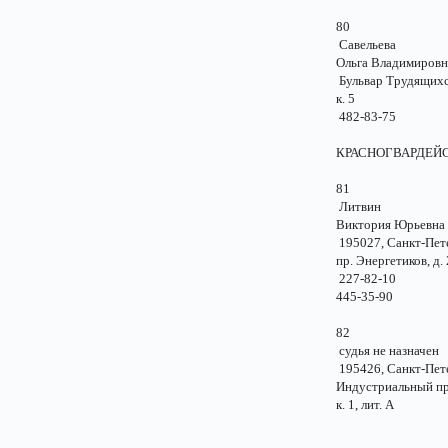
80
Савельева
Ольга Владимиро
Бульвар Трудящихся
к. 5
482-83-75
КРАСНОГВАР
81
Литвин
Виктория Юрьев
195027, Санкт-Пе
пр. Энергетиков, 
227-82-10
445-35-90
82
судья не назначе
195426, Санкт-Пе
Индустриальный пр.
к. 1, лит. А