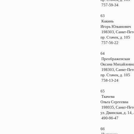
757-59-34
63
Какинь
Игорь Юльянов
198303, Санкт-Пе
пр. Стачек, д. 1
757-56-22
64
Преображенск
Оксана Михайло
198303, Санкт-Пе
пр. Стачек, д. 1
758-13-24
65
Ткачева
Ольга Сергеевн
198035, Санкт-Пе
ул. Двинская, д. 14, 
490-96-47
66