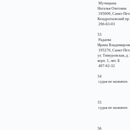
Мучицына
Наталья Олеговн
195009, Санкт-Пе
Кондратьевский пр.
296-63-03
53
Радаева
Ирина Владимиро
195276, Санкт-Пе
ул. Тимуровская, д
корп. 1, лит. Б
497-62-32
54
судья не назначе
55
судья не назначе
56