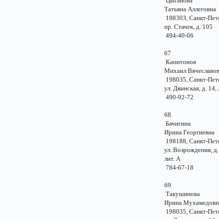
Цыганова
Татьяна Аллегов
198303, Санкт-Пе
пр. Стачек, д. 1
494-40-06
67
Капитонов
Михаил Вячеслав
198035, Санкт-Пе
ул. Двинская, д. 14, 
490-92-72
68
Бачигина
Ирина Георгиев
198188, Санкт-Пе
ул. Возрождения, д
лит. А
784-67-18
69
Такушинова
Ирина Мухамедо
198035, Санкт-Пе