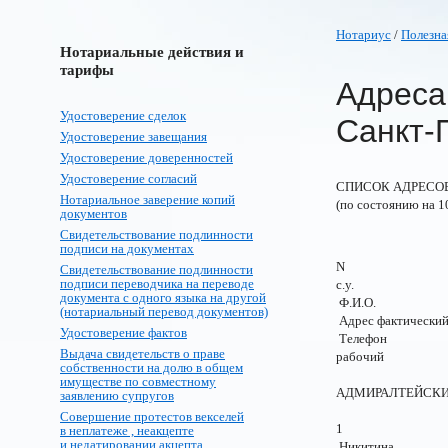
Нотариус
/
Полезна
Нотариальные действия и
тарифы
Адреса
Удостоверение сделок
Санкт-
Удостоверение завещания
Удостоверение доверенностей
Удостоверение согласий
СПИСОК АДРЕСОВ
Нотариальное заверение копий
(по состоянию на 1
документов
Свидетельствование подлинности
подписи на документах
N
Свидетельствование подлинности
подписи переводчика на переводе
с.у.
документа с одного языка на другой
Ф.И.О.
(нотариальный перевод документов)
Адрес фактичес
Удостоверение фактов
Телефон
Выдача свидетельств о праве
рабочий
собственности на долю в общем
имуществе по совместному
АДМИРАЛТЕ
заявлению супругов
Совершение протестов векселей
1
в неплатеже , неакцепте
и недатировании акцепта
Никитина