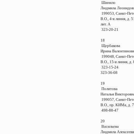
Шипило
Людмила Леонид
199053, Санкт-Пе
В.О., 4-я линия, д.
лит. А
323-20-21
18
Щербакова
Ирина Валентино
199048, Санкт-Пе
В.О., 15-я линия, д
323-15-24
323-36-08
19
Политова
Наталья Викторо
199057, Санкт-Пе
В.О., пр. КИМа, д.
498-88-47
20
Васильева
Людмила Алексее