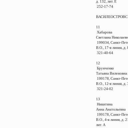
д. 132, лит. Е
252-17-74
ВАСИЛЕОСТ
11
Хабарова
Светлана Николае
199034, Санкт-Пе
В.О., 17-я линия, 
321-40-64
12
Брунченко
Татьяна Виленов
199178, Санкт-Пе
В.О., 12-я линия, д
321-24-02
13
Никитина
Анна Анатольев
199178, Санкт-Пе
В.О., 4-я линия, д.
лит. А