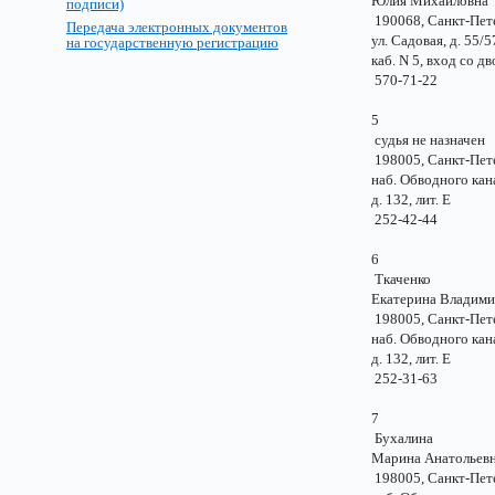
Юлия Михайлов
подписи)
190068, Санкт-Пе
Передача электронных документов
ул. Садовая, д. 55
на государственную регистрацию
каб. N 5, вход со 
570-71-22
5
судья не назначе
198005, Санкт-Пе
наб. Обводного к
д. 132, лит. Е
252-42-44
6
Ткаченко
Екатерина Владим
198005, Санкт-Пе
наб. Обводного к
д. 132, лит. Е
252-31-63
7
Бухалина
Марина Анатолье
198005, Санкт-Пе