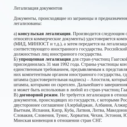
Легализация документов
Документы, происходящие из заграницы и предназначенн
легализованы:
а)
консульская легализация
. Производится следующим 
относятся коммерческие документы) удостоверяется ком
(МИД, МИНЮСТ и т.д.), а затем передается на легализац
соответствующего иностранного государства. Российский
должностных лиц иностранного государства.
Б)
упрощенная легализация
для стран-участниц Гаагской
присоединилась 31 мая 1992 года. Страны-участницы конв
единственным требованием, предъявляемым к представля
них компетентным органом иностранного государства, гд
штампа (удостоверительная надпись) – Апостиля, которы
штампа, которыми он скреплен. Дальнейшего завершения 
и может быть использован в любой из стран-участниц Га
В)
договорной режим
. Не требуется легализация в отн
документов, происходящих из государств, с которыми Ро
двустороннее соглашение (Азербайджан, Албания, Алжир,
Вьетнам, Испания, Кипр, Куба, Латвия, Литва, Македон
Словакия, Словения, Тунис, Хорватия, Чехия, Эстония, 
Минская конвенция в отношении стран СНГ.