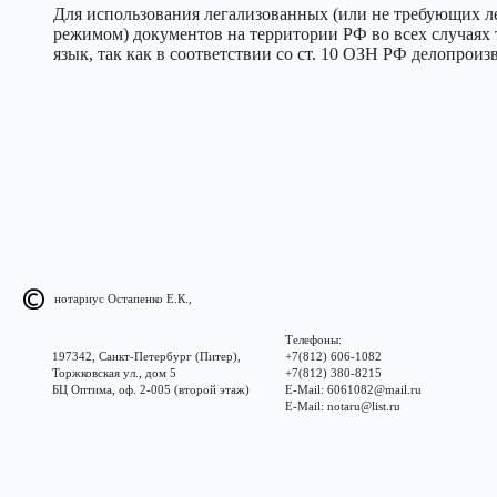
Для использования легализованных (или не требующих л
режимом) документов на территории РФ во всех случаях 
язык, так как в соответствии со ст. 10 ОЗН РФ делопроиз
нотариус Остапенко Е.К.,
Телефоны:
197342, Санкт-Петербург (Питер),
+7(812) 606-1082
Торжковская ул., дом 5
+7(812) 380-8215
БЦ Оптима, оф. 2-005 (второй этаж)
E-Mail: 6061082@mail.ru
E-Mail: notaru@list.ru