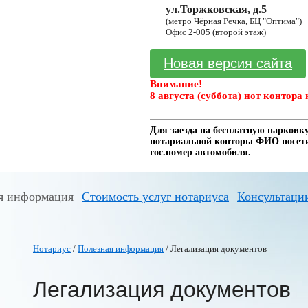
ул.Торжковская, д.5
(метро Чёрная Речка, БЦ "Оптима")
Офис 2-005 (второй этаж)
Новая версия сайта
Внимание!
8 августа (суббота) нот контора 
Для заезда на бесплатную парковку
нотариальной конторы ФИО посетит
гос.номер автомобиля.
я информация
Стоимость услуг нотариуса
Консультаци
Нотариус
/
Полезная информация
/ Легализация документов
Легализация документов