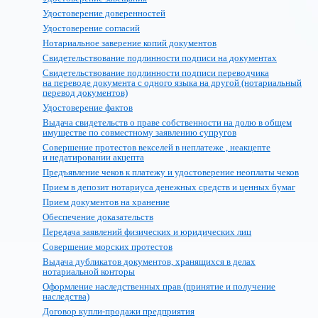
Удостоверение доверенностей
Удостоверение согласий
Нотариальное заверение копий документов
Свидетельствование подлинности подписи на документах
Свидетельствование подлинности подписи переводчика
на переводе документа с одного языка на другой (нотариальный
перевод документов)
Удостоверение фактов
Выдача свидетельств о праве собственности на долю в общем
имуществе по совместному заявлению супругов
Совершение протестов векселей в неплатеже , неакцепте
и недатировании акцепта
Предъявление чеков к платежу и удостоверение неоплаты чеков
Прием в депозит нотариуса денежных средств и ценных бумаг
Прием документов на хранение
Обеспечение доказательств
Передача заявлений физических и юридических лиц
Совершение морских протестов
Выдача дубликатов документов, хранящихся в делах
нотариальной конторы
Оформление наследственных прав (принятие и получение
наследства)
Договор купли-продажи предприятия