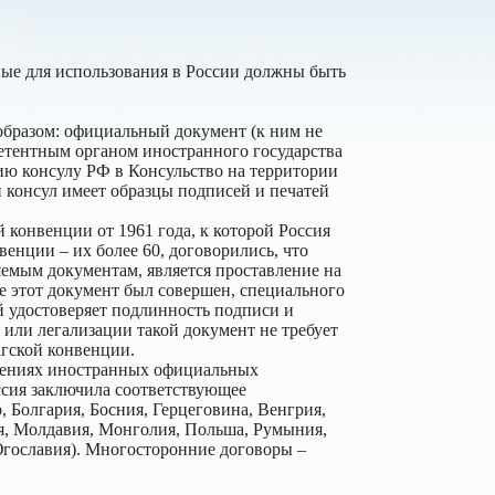
ые для использования в России должны быть
образом: официальный документ (к ним не
петентным органом иностранного государства
ию консулу РФ в Консульство на территории
 консул имеет образцы подписей и печатей
 конвенции от 1961 года, к которой Россия
енции – их более 60, договорились, что
емым документам, является проставление на
е этот документ был совершен, специального
й удостоверяет подлинность подписи и
или легализации такой документ не требует
агской конвенции.
ошениях иностранных официальных
ссия заключила соответствующее
 Болгария, Босния, Герцеговина, Венгрия,
ия, Молдавия, Монголия, Польша, Румыния,
Югославия). Многосторонние договоры –