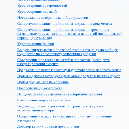
Удостоверение доверенностей
Удостоверение согласий
Нотариальное заверение копий документов
Свидетельствование подлинности подписи на документах
Свидетельствование подлинности подписи переводчика
на переводе документа с одного языка на другой (нотариальный
перевод документов)
Удостоверение фактов
Выдача свидетельств о праве собственности на долю в общем
имуществе по совместному заявлению супругов
Совершение протестов векселей в неплатеже , неакцепте
и недатировании акцепта
Предъявление чеков к платежу и удостоверение неоплаты чеков
Прием в депозит нотариуса денежных средств и ценных бумаг
Прием документов на хранение
Обеспечение доказательств
Передача заявлений физических и юридических лиц
Совершение морских протестов
Выдача дубликатов документов, хранящихся в делах
нотариальной конторы
Оформление наследственных прав (принятие и получение
наследства)
Договор купли-продажи предприятия