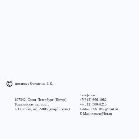
нотариус Остапенко Е.К.,
Телефоны:
197342, Санкт-Петербург (Питер),
+7(812) 606-1082
Торжковская ул., дом 5
+7(812) 380-8215
БЦ Оптима, оф. 2-005 (второй этаж)
E-Mail: 6061082@mail.ru
E-Mail: notaru@list.ru