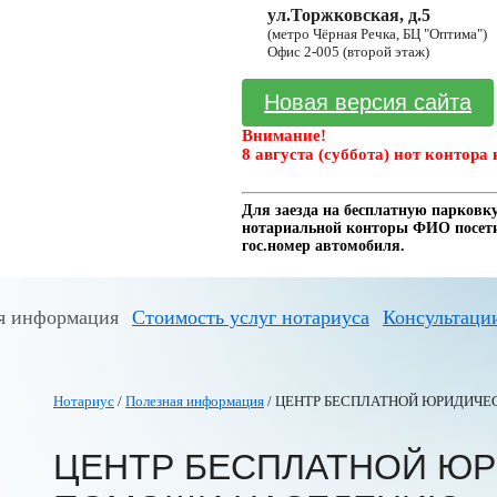
ул.Торжковская, д.5
(метро Чёрная Речка, БЦ "Оптима")
Офис 2-005 (второй этаж)
Новая версия сайта
Внимание!
8 августа (суббота) нот контора 
Для заезда на бесплатную парковку
нотариальной конторы ФИО посетит
гос.номер автомобиля.
я информация
Стоимость услуг нотариуса
Консультаци
Нотариус
/
Полезная информация
/ ЦЕНТР БЕСПЛАТНОЙ ЮРИДИЧ
ЦЕНТР БЕСПЛАТНОЙ Ю