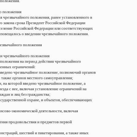
 положения.
го положения
я чрезвычайного положения, ранее установленного в
го закона срока Президент Российской Федерации
аселение Российской Федерации или соответствующих
 оповещалось о введении чрезвычайного положения.
чрезвычайного положения
ии чрезвычайного положения
 положения на период действия чрезвычайного
менных ограничений:
 введено чрезвычайное положение, полномочий органов
а также органов местного самоуправления;
, на которой введено чрезвычайное положение, а
езда с нее, включая установление ограничений на
ждан и лиц без гражданства;
осударственной охране, и объектов, обеспечивающих
ансово-экономической деятельности, включая
ления продовольствия и предметов первой
онстраций, шествий и пикетирования, а также иных