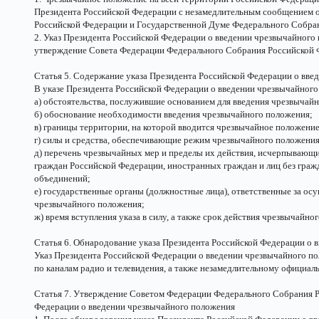
Президента Российской Федерации с незамедлительным сообщением 
Российской Федерации и Государственной Думе Федерального Собра
2. Указ Президента Российской Федерации о введении чрезвычайного
утверждение Совета Федерации Федерального Собрания Российской 
Статья 5. Содержание указа Президента Российской Федерации о вве
В указе Президента Российской Федерации о введении чрезвычайног
а) обстоятельства, послужившие основанием для введения чрезвычай
б) обоснование необходимости введения чрезвычайного положения;
в) границы территории, на которой вводится чрезвычайное положение
г) силы и средства, обеспечивающие режим чрезвычайного положения
д) перечень чрезвычайных мер и пределы их действия, исчерпывающ
граждан Российской Федерации, иностранных граждан и лиц без граж
объединений;
е) государственные органы (должностные лица), ответственные за ос
чрезвычайного положения;
ж) время вступления указа в силу, а также срок действия чрезвычайно
Статья 6. Обнародование указа Президента Российской Федерации о 
Указ Президента Российской Федерации о введении чрезвычайного 
по каналам радио и телевидения, а также незамедлительному официа
Статья 7. Утверждение Советом Федерации Федерального Собрания Р
Федерации о введении чрезвычайного положения