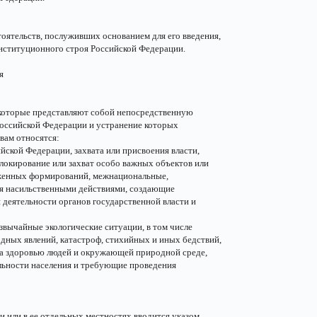
оятельств, послуживших основанием для его введения,
онституционного строя Российской Федерации.
я
 которые представляют собой непосредственную
Российской Федерации и устранение которых
вам относятся:
йской Федерации, захвата или присвоения власти,
локирование или захват особо важных объектов или
уженных формирований, межнациональные,
я насильственными действиями, создающие
 деятельности органов государственной власти и
звычайные экологические ситуации, в том числе
одных явлений, катастроф, стихийных и иных бедствий,
ба здоровью людей и окружающей природной среде,
льности населения и требующие проведения
 или в ее отдельных местностях вводится указом