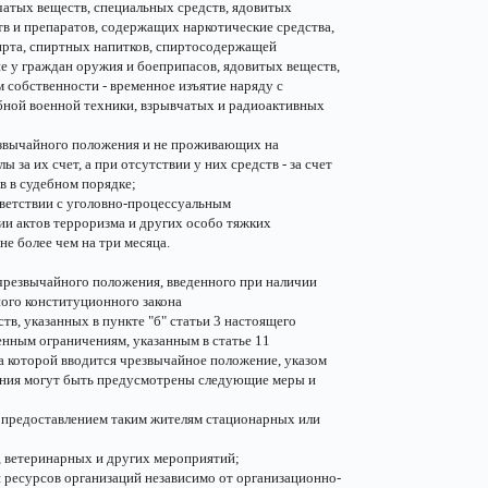
чатых веществ, специальных средств, ядовитых
в и препаратов, содержащих наркотические средства,
ирта, спиртных напитков, спиртосодержащей
е у граждан оружия и боеприпасов, ядовитых веществ,
 собственности - временное изъятие наряду с
бной военной техники, взрывчатых и радиоактивных
езвычайного положения и не проживающих на
 за их счет, а при отсутствии у них средств - за счет
 в судебном порядке;
тветствии с уголовно-процессуальным
и актов терроризма и других особо тяжких
не более чем на три месяца.
чрезвычайного положения, введенного при наличии
ного конституционного закона
в, указанных в пункте "б" статьи 3 настоящего
енным ограничениям, указанным в статье 11
а которой вводится чрезвычайное положение, указом
ения могут быть предусмотрены следующие меры и
м предоставлением таким жителям стационарных или
, ветеринарных и других мероприятий;
я ресурсов организаций независимо от организационно-