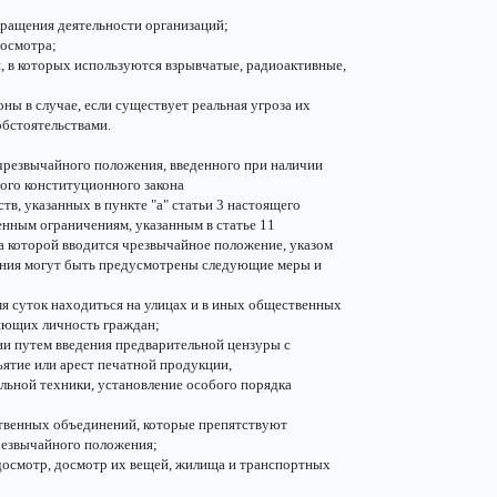
кращения деятельности организаций;
досмотра;
, в которых используются взрывчатые, радиоактивные,
ны в случае, если существует реальная угроза их
бстоятельствами.
чрезвычайного положения, введенного при наличии
ного конституционного закона
в, указанных в пункте "а" статьи 3 настоящего
енным ограничениям, указанным в статье 11
а которой вводится чрезвычайное положение, указом
ения могут быть предусмотрены следующие меры и
емя суток находиться на улицах и в иных общественных
ряющих личность граждан;
ии путем введения предварительной цензуры с
ъятие или арест печатной продукции,
ьной техники, установление особого порядка
ственных объединений, которые препятствуют
резвычайного положения;
досмотр, досмотр их вещей, жилища и транспортных