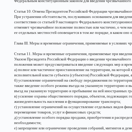
Федеральным конституционным законом для введения чрезвычайного
Статья 10. Отмена Президентом Российской Федерации чрезвычайно
При устранении обстоятельств, послуживших основанием для введени
соответствии со статьей 9 настоящего Федерального конституционно
отменяет чрезвычайное положение полностью или частично, о чем н
ее отдельных местностей оповещается в том же порядке, в каком оно
Глава III. Меры и временные ограничения, применяемые в условиях 
Статья 11. Меры и временные ограничения, применяемые при введен
Указом Президента Российской Федерации о введении чрезвычайного
положения может предусматриваться введение следующих мер и вре
а) полное или частичное приостановление на территории, на которой
исполнительной власти субъекта (субъектов) Российской Федерации, 
б) установление ограничений на свободу передвижения по территории
также введение особого режима въезда на указанную территорию и вы
въезд на указанную территорию и пребывание на ней иностранных гра
в) усиление охраны общественного порядка, объектов, подлежащих г
жизнедеятельность населения и функционирование транспорта;
г) установление ограничений на осуществление отдельных видов фин
перемещение товаров, услуг и финансовых средств;
д) установление особого порядка продажи, приобретения и распреде
необходимости;
е) запрещение или ограничение проведения собраний, митингов и дем