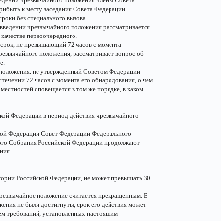
ведении чрезвычайного положения члены Совета
рибыть к месту заседания Совета Федерации
роки без специального вызова.
 введении чрезвычайного положения рассматривается
качестве первоочередного.
 срок, не превышающий 72 часов с момента
резвычайного положения, рассматривает вопрос об
е.
о положения, не утвержденный Советом Федерации
течении 72 часов с момента его обнародования, о чем
местностей оповещается в том же порядке, в каком
кой Федерации в период действия чрезвычайного
кой Федерации Совет Федерации Федерального
ого Собрания Российской Федерации продолжают
ния.
итории Российской Федерации, не может превышать 30
, чрезвычайное положение считается прекращенным. В
ожения не были достигнуты, срок его действия может
ем требований, установленных настоящим