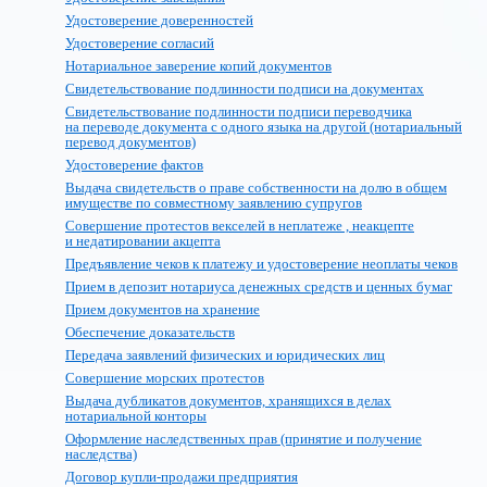
Удостоверение доверенностей
Удостоверение согласий
Нотариальное заверение копий документов
Свидетельствование подлинности подписи на документах
Свидетельствование подлинности подписи переводчика
на переводе документа с одного языка на другой (нотариальный
перевод документов)
Удостоверение фактов
Выдача свидетельств о праве собственности на долю в общем
имуществе по совместному заявлению супругов
Совершение протестов векселей в неплатеже , неакцепте
и недатировании акцепта
Предъявление чеков к платежу и удостоверение неоплаты чеков
Прием в депозит нотариуса денежных средств и ценных бумаг
Прием документов на хранение
Обеспечение доказательств
Передача заявлений физических и юридических лиц
Совершение морских протестов
Выдача дубликатов документов, хранящихся в делах
нотариальной конторы
Оформление наследственных прав (принятие и получение
наследства)
Договор купли-продажи предприятия