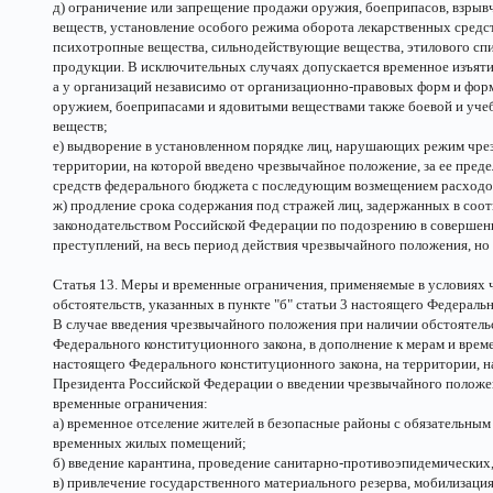
д) ограничение или запрещение продажи оружия, боеприпасов, взрыв
веществ, установление особого режима оборота лекарственных средст
психотропные вещества, сильнодействующие вещества, этилового сп
продукции. В исключительных случаях допускается временное изъяти
а у организаций независимо от организационно-правовых форм и форм
оружием, боеприпасами и ядовитыми веществами также боевой и уче
веществ;
е) выдворение в установленном порядке лиц, нарушающих режим чр
территории, на которой введено чрезвычайное положение, за ее пределы
средств федерального бюджета с последующим возмещением расходов
ж) продление срока содержания под стражей лиц, задержанных в соо
законодательством Российской Федерации по подозрению в совершени
преступлений, на весь период действия чрезвычайного положения, но 
Статья 13. Меры и временные ограничения, применяемые в условиях 
обстоятельств, указанных в пункте "б" статьи 3 настоящего Федераль
В случае введения чрезвычайного положения при наличии обстоятельст
Федерального конституционного закона, в дополнение к мерам и врем
настоящего Федерального конституционного закона, на территории, н
Президента Российской Федерации о введении чрезвычайного полож
временные ограничения:
а) временное отселение жителей в безопасные районы с обязательны
временных жилых помещений;
б) введение карантина, проведение санитарно-противоэпидемических
в) привлечение государственного материального резерва, мобилизаци