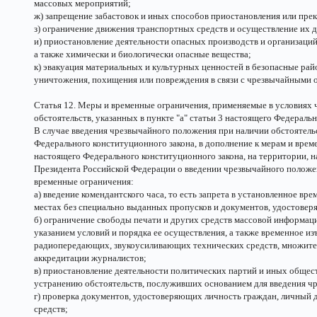
массовых мероприятий;
ж) запрещение забастовок и иных способов приостановления или пре
з) ограничение движения транспортных средств и осуществление их 
и) приостановление деятельности опасных производств и организаций
а также химически и биологически опасные вещества;
к) эвакуация материальных и культурных ценностей в безопасные райо
уничтожения, похищения или повреждения в связи с чрезвычайными о
Статья 12. Меры и временные ограничения, применяемые в условиях 
обстоятельств, указанных в пункте "а" статьи 3 настоящего Федераль
В случае введения чрезвычайного положения при наличии обстоятельст
Федерального конституционного закона, в дополнение к мерам и врем
настоящего Федерального конституционного закона, на территории, н
Президента Российской Федерации о введении чрезвычайного полож
временные ограничения:
а) введение комендантского часа, то есть запрета в установленное вр
местах без специально выданных пропусков и документов, удостове
б) ограничение свободы печати и других средств массовой информац
указанием условий и порядка ее осуществления, а также временное из
радиопередающих, звукоусиливающих технических средств, множител
аккредитации журналистов;
в) приостановление деятельности политических партий и иных обще
устранению обстоятельств, послуживших основанием для введения ч
г) проверка документов, удостоверяющих личность граждан, личный 
средств;