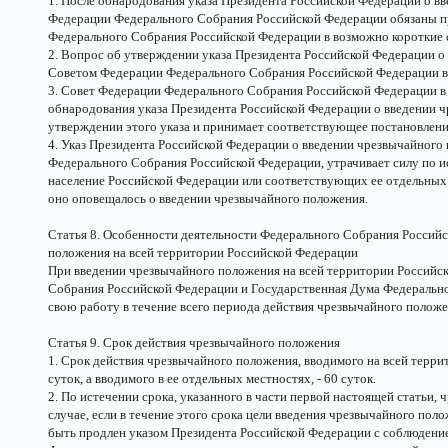
1. После обнародования указа Президента Российской Федерации о в
Федерации Федерального Собрания Российской Федерации обязаны п
Федерального Собрания Российской Федерации в возможно короткие с
2. Вопрос об утверждении указа Президента Российской Федерации о
Советом Федерации Федерального Собрания Российской Федерации в 
3. Совет Федерации Федерального Собрания Российской Федерации в
обнародования указа Президента Российской Федерации о введении ч
утверждении этого указа и принимает соответствующее постановлени
4. Указ Президента Российской Федерации о введении чрезвычайног
Федерального Собрания Российской Федерации, утрачивает силу по ис
население Российской Федерации или соответствующих ее отдельных 
оно оповещалось о введении чрезвычайного положения.
Статья 8. Особенности деятельности Федерального Собрания Российс
положения на всей территории Российской Федерации
При введении чрезвычайного положения на всей территории Российс
Собрания Российской Федерации и Государственная Дума Федеральн
свою работу в течение всего периода действия чрезвычайного положе
Статья 9. Срок действия чрезвычайного положения
1. Срок действия чрезвычайного положения, вводимого на всей терр
суток, а вводимого в ее отдельных местностях, - 60 суток.
2. По истечении срока, указанного в части первой настоящей статьи
случае, если в течение этого срока цели введения чрезвычайного пол
быть продлен указом Президента Российской Федерации с соблюдени