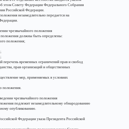
об этом Совету Федерации Федерального Собрания
ния Российской Федерации.
 положения незамедлительно передается на
Федерации.
дении чрезвычайного положения
о положения должны быть определены:
ного положения;
;
;
ий перечень временных ограничений прав и свобод
данства, прав организаций и общественных
уществление мер, применяемых в условиях
го положения.
введении чрезвычайного положения
положения подлежит незамедлительному обнародованию
льному опубликованию.
оссийской Федерации указа Президента Российской