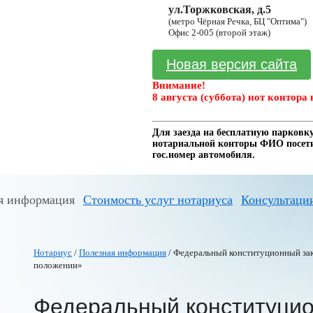
ул.Торжковская, д.5
(метро Чёрная Речка, БЦ "Оптима")
Офис 2-005 (второй этаж)
Новая версия сайта
Внимание!
8 августа (суббота) нот контора 
Для заезда на бесплатную парковку
нотариальной конторы ФИО посетит
гос.номер автомобиля.
я информация
Стоимость услуг нотариуса
Консультаци
Нотариус
/
Полезная информация
/ Федеральный конституционный зако
положении»
Федеральный конституцио