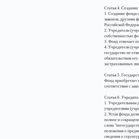
Статья 4. Создание
1. Создание фонда
законом, другими 
Российской Федера
2. Учредители (учр
собственностью фо
3. Фонд отвечает 
4. Учредители (учре
государство не отв
обязательствам его 
застрахованных лиц
Статья 5. Государс
Фонд приобретает п
соответствии с зак
Статья 6. Учредит
1. Учредительным д
учредителями (учре
2. Устав фонда дол
полное и сокращен
слова "негосударст
положения о предме
сведения о структу