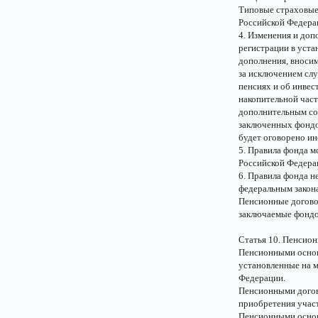
Типовые страховые
Российской Федера
4. Изменения и доп
регистрации в уст
дополнения, вносим
за исключением слу
пенсиях и об инве
накопительной част
дополнительным сог
заключенных фондом
будет оговорено ин
5. Правила фонда м
Российской Федера
6. Правила фонда н
федеральным закон
Пенсионные догово
заключаемые фондо
Статья 10. Пенсио
Пенсионными основ
установленные на 
Федерации.
Пенсионными догов
приобретения участ
Пенсионными основ