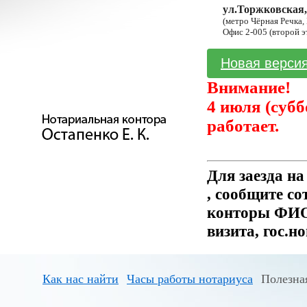
ул.Торжковская,
(метро Чёрная Речка,
Офис 2-005 (второй э
Новая версия
Внимание!
4 июля (субб
работает.
Для заезда н
, сообщите с
конторы ФИО 
визита, гос.н
Как нас найти
Часы работы нотариуса
Полезна