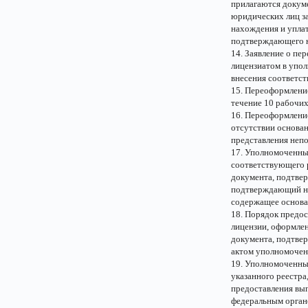
прилагаются докум
юридических лиц за
нахождения и упла
подтверждающего н
14. Заявление о пе
лицензиатом в упол
внесения соответс
15. Переоформлени
течение 10 рабочих
16. Переоформлени
отсутствии основан
представления неп
17. Уполномоченный
соответствующего 
документа, подтвер
подтверждающий нал
содержащее основан
18. Порядок предо
лицензии, оформлен
документа, подтве
актом уполномочен
19. Уполномоченны
указанного реестра,
предоставления вы
федеральным орган