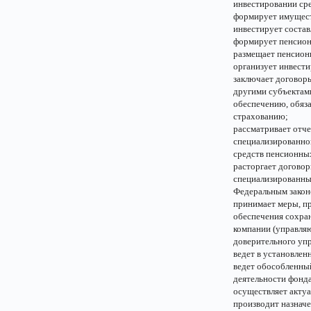
инвестировании ср
формирует имуществ
инвестирует состав
формирует пенсион
размещает пенсион
организует инвест
заключает договор
другими субъектам
обеспечению, обяз
страхованию;
рассматривает отч
специализированно
средств пенсионны
расторгает догово
специализированны
Федеральным закон
принимает меры, п
обеспечения сохра
компании (управляю
доверительного уп
ведет в установлен
ведет обособленный
деятельности фонда
осуществляет акту
производит назнач