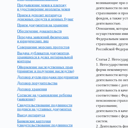
возникающие при с
Предъявление чеков к платежу
деятельности по н
и удостоверение неоплаты чеков
страхованию и про
Прием в депозит нотариуса
фондов, а также ус
денежных средств и ценных бумаг
деятельностью.
Прием документов на хранение
Отношения, которы
Обеспечение доказательств
осуществлении ими
Передача заявлений физических
Федеральным закон
и юридических лиц
страховании, друг
Совершение морских протестов
Российской Федера
Выдача дубликатов документов,
хранящихся в делах нотариальной
Статья 2. Негосуд
конторы
1. Негосударственн
Оформление наследственных прав
форма некоммерчес
(принятие и получение наследства)
деятельности котор
Договор купли-продажи предприятия
деятельность по н
Договор поручительства
соответствии с дог
Договор хранения
деятельность в кач
Согласие на усыновление ребенка
соответствии с Фед
(заявление)
пенсионном страхо
Свидетельствование подлинности
страховании;
подписи на уставных документах
деятельность в ка
Выезд нотариуса
соответствии с фе
Банковские карточки
систем.
(свидетельствование подлинности
2. Деятельность ф