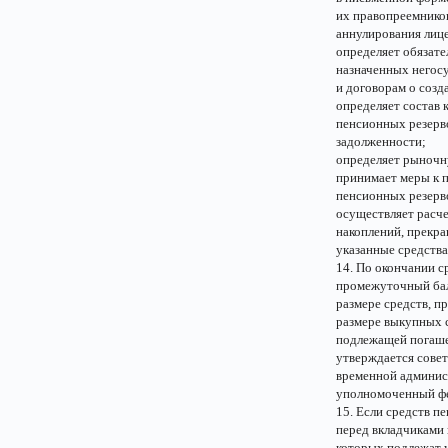
их правопреемников
аннулирования лице
определяет обязате
назначенных негос
и договорам о соз
определяет состав 
пенсионных резерво
задолженности;
определяет рыночн
принимает меры к 
пенсионных резерв
осуществляет расч
накоплений, прекра
указанные средств
14. По окончании с
промежуточный бала
размере средств, п
размере выкупных с
подлежащей погаше
утверждается совет
временной админис
уполномоченный фе
15. Если средств п
перед вкладчиками 
которых подлежат у