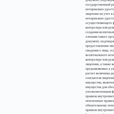
государственный р
нотариально удост
лицензии на учет в
нотариально удост
осуществляющего фу
контролера или рук
создания коллегиал
членами такого орг
документ, подтвер
предоставлении ли
сведения о лице, 
коллегиального испо
контролере или рук
лицензии, а также
предъявляемых к у
расчет величины д
соискателя лицензи
имущества, включен
имущества для обес
уполномоченным ф
правила внутреннег
пенсионные правила
обязательному пен
правила внутреннег