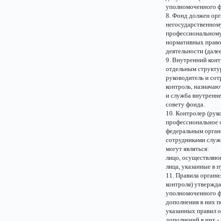
уполномоченного ф
8. Фонд должен орг
негосударственном
профессиональному
нормативных право
деятельности (далее
9. Внутренний конт
отдельным структур
руководитель и со
контроль, назначаю
и служба внутренн
совету фонда.
10. Контролер (рук
профессиональное 
федеральным орган
сотрудниками служ
могут являться:
лицо, осуществляю
лица, указанные в п
11. Правила органи
контроля) утвержд
уполномоченного фе
дополнения в них п
указанных правил о
дополнений в них 