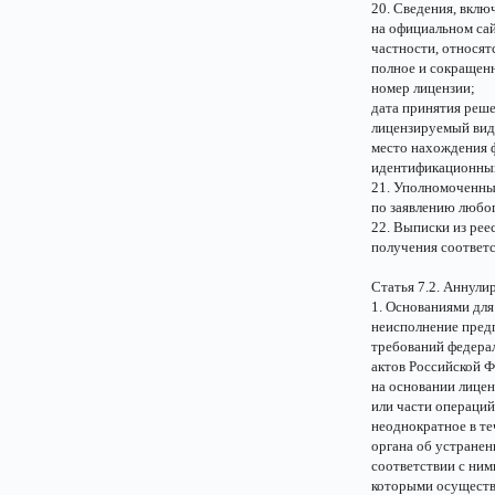
20. Сведения, вклю
на официальном сай
частности, относят
полное и сокращен
номер лицензии;
дата принятия реше
лицензируемый вид
место нахождения 
идентификационный
21. Уполномоченны
по заявлению любог
22. Выписки из рее
получения соответс
Статья 7.2. Аннули
1. Основаниями дл
неисполнение пред
требований федера
актов Российской Ф
на основании лицен
или части операций
неоднократное в т
органа об устране
соответствии с ним
которыми осуществл