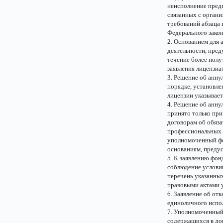
неисполнение пред
связанных с органи
требований абзаца 
Федерального закон
2. Основанием для 
деятельности, пред
течение более полу
заявления лицензиат
3. Решение об анн
порядке, установл
лицензии указывает
4. Решение об анну
принято только при
договорам об обяз
профессиональных п
уполномоченный фе
основаниям, преду
5. К заявлению фон
соблюдение услови
перечень указанны
правовыми актами 
6. Заявление об от
единоличного испо
7. Уполномоченный
содержащихся в док