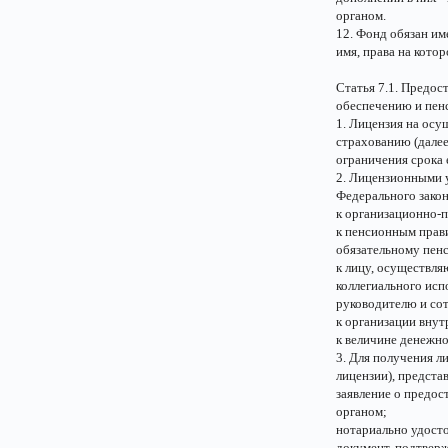
органом.
12. Фонд обязан им
имя, права на кото
Статья 7.1. Предос
обеспечению и пен
1. Лицензия на ос
страхованию (далее
ограничения срока 
2. Лицензионными 
Федерального закон
к организационно-
к пенсионным прави
обязательному пен
к лицу, осуществл
коллегиального исп
руководителю и со
к организации внут
к величине денежно
3. Для получения л
лицензии), предст
заявление о предо
органом;
нотариально удост
документ, подтверж