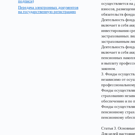
подписи)
осуществляется на 
Передача электронных документов
взносов, размещен
на государственную регистрацию
обязательств фонда
Деятельность фонд
включает в себя ак
инвестирования ср
застрахованных лиц
застрахованным ли
Деятельность фонд
включает в себя ак
пенсионных накопле
и выплату професс
законом.
3. Фонды осуществ
независимо от осу
профессиональному
Фонды осуществляю
страхованию незав
обеспечению и по 
Фонды осуществляю
пенсионному страх
пенсионному обесп
Статья 3. Основные
Для целей настоящ