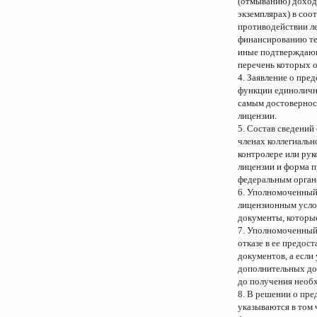
(отмыванию) доход
экземплярах) в соо
противодействии л
финансированию те
иные подтверждаю
перечень которых 
4. Заявление о пр
функции единоличн
самым достовернос
лицензии.
5. Состав сведений
членах коллегиально
контролере или рук
лицензии и форма 
федеральным орган
6. Уполномоченный
лицензионным усло
документы, которые
7. Уполномоченный
отказе в ее предос
документов, а есл
дополнительных до
до получения необ
8. В решении о пре
указываются в том