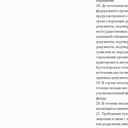
обращение.
18. До истечения в
федерального орган
предусмотренного 
орган следующие д
документы, подтве
негосударственных
указанной обязанно
документы, подтве
документы, подтве
сумм или их переда
страховыми органи
аудиторское и акту
бухгалтерскую отч
истечения шести ме
оригинал документ
19. В случае непол
течение восьми мес
уполномоченный фед
фонда.
20. В течение вось
касающиеся наимено
21. Требования пун
лицензии в связи с 
или разделения либ