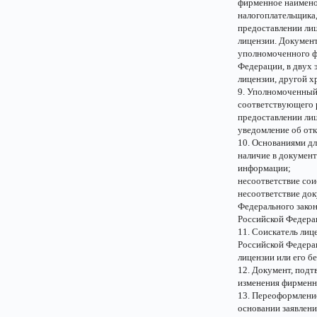
фирменное наимено
налогоплательщика,
предоставлении лиц
лицензии. Докумен
уполномоченного ф
Федерации, в двух 
лицензии, другой х
9. Уполномоченный 
соответствующего р
предоставлении ли
уведомление об отк
10. Основаниями дл
наличие в документ
информации;
несоответствие сои
несоответствие док
Федерального зако
Российской Федера
11. Соискатель лиц
Российской Федерац
лицензии или его б
12. Документ, под
изменения фирменно
13. Переоформлени
основании заявлени