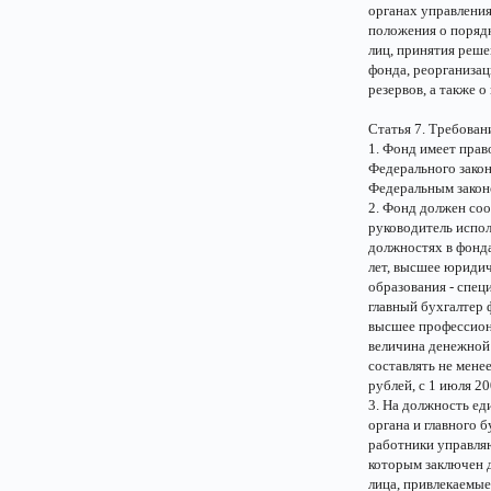
органах управления
положения о поряд
лиц, принятия реше
фонда, реорганиза
резервов, а также 
Статья 7. Требован
1. Фонд имеет прав
Федерального закон
Федеральным закон
2. Фонд должен со
руководитель испо
должностях в фонд
лет, высшее юридич
образования - спе
главный бухгалтер 
высшее профессион
величина денежной
составлять не менее
рублей, с 1 июля 20
3. На должность ед
органа и главного 
работники управля
которым заключен д
лица, привлекаемые