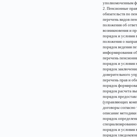
уполномоченным ф
2. Пенсионные пра
обязательств по п
перечень видов пе
положения об ответ
возникновения и пр
порядок и условия 
положения о направ
порядок ведения п
информирования об 
перечень пенсионн
порядок и условия 
порядок заключения
доверительного упр
перечень прав и об
порядок формирова
порядок расчета в
порядок предостав
(управляющих комп
договоры согласно 
описание методики 
порядок определен
специализированно
порядок и условия 
порядок уведомлени