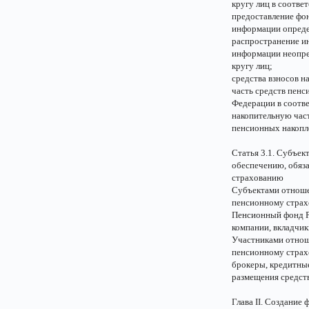
кругу лиц в соотве
предоставление фо
информации опреде
распространение ин
информации неопре
кругу лиц;
средства взносов 
часть средств пен
Федерации в соотв
накопительную час
пенсионных накопл
Статья 3.1. Субъе
обеспечению, обяз
страхованию
Субъектами отноше
пенсионному страх
Пенсионный фонд Р
компании, вкладчик
Участниками отнош
пенсионному страх
брокеры, кредитные
размещения средст
Глава II. Создание