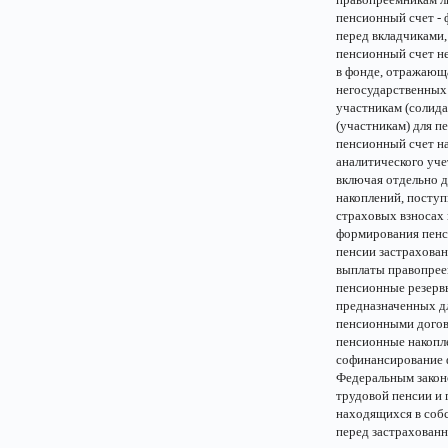
пенсионный счет - 
перед вкладчиками
пенсионный счет не
в фонде, отражающа
негосударственных
участникам (солид
(участникам) для п
пенсионный счет н
аналитического уч
включая отдельно 
накоплений, посту
страховых взносах 
формирования пенс
пенсии застрахован
выплаты правопрее
пенсионные резервы
предназначенных дл
пенсионными дого
пенсионные накопле
софинансирование 
Федеральным закон
трудовой пенсии и
находящихся в собс
перед застрахованн