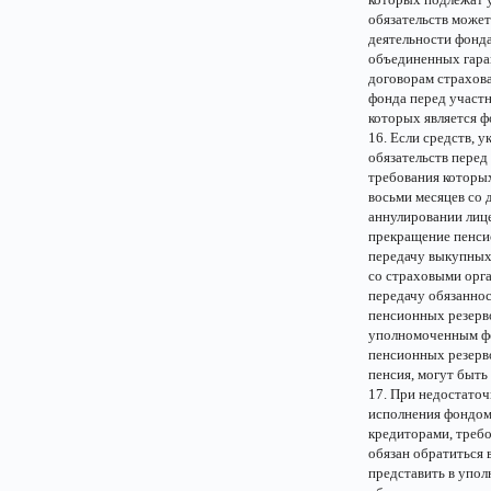
обязательств может
деятельности фонда
объединенных гара
договорам страхов
фонда перед участн
которых является ф
16. Если средств, 
обязательств перед
требования которых
восьми месяцев со 
аннулировании лиц
прекращение пенси
передачу выкупных
со страховыми орг
передачу обязаннос
пенсионных резерво
уполномоченным фе
пенсионных резерво
пенсия, могут быть
17. При недостаточ
исполнения фондом 
кредиторами, требо
обязан обратиться 
представить в упо