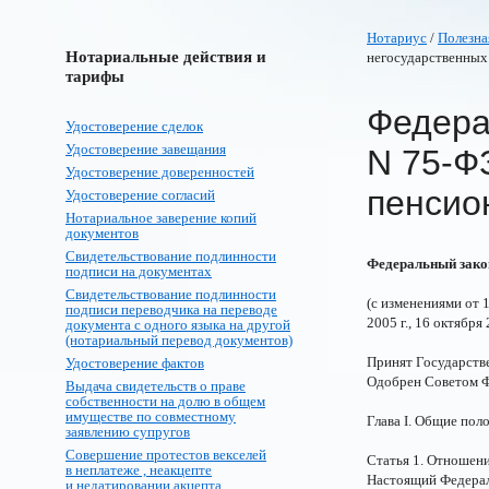
Нотариус
/
Полезна
Нотариальные действия и
негосударственных
тарифы
Федерал
Удостоверение сделок
Удостоверение завещания
N 75-Ф
Удостоверение доверенностей
пенсио
Удостоверение согласий
Нотариальное заверение копий
документов
Свидетельствование подлинности
Федеральный закон
подписи на документах
Свидетельствование подлинности
(с изменениями от 12
подписи переводчика на переводе
2005 г., 16 октября 
документа с одного языка на другой
(нотариальный перевод документов)
Принят Государств
Удостоверение фактов
Одобрен Советом Ф
Выдача свидетельств о праве
собственности на долю в общем
имуществе по совместному
Глава I. Общие пол
заявлению супругов
Совершение протестов векселей
Статья 1. Отношен
в неплатеже , неакцепте
Настоящий Федерал
и недатировании акцепта