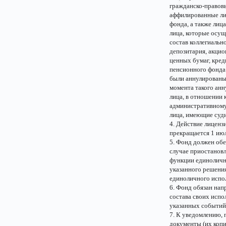
гражданско-правовы
аффилированные ли
фонда, а также лиц
лица, которые осущ
состав коллегиальн
депозитария, акци
ценных бумаг, кред
пенсионного фонда 
были аннулированы 
момента такого анн
лица, в отношении 
административному
лица, имеющие суд
4. Действие лиценз
прекращается 1 июл
5. Фонд должен обе
случае приостанов
функции единоличн
указанного решени
единоличного испол
6. Фонд обязан на
состава своих испо
указанных событий
7. К уведомлению,
документы (их коп