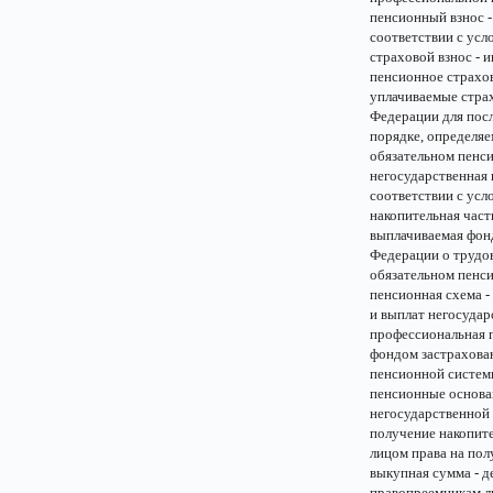
пенсионный взнос -
соответствии с усл
страховой взнос - 
пенсионное страхов
уплачиваемые страх
Федерации для пос
порядке, определяе
обязательном пенс
негосударственная 
соответствии с усл
накопительная част
выплачиваемая фонд
Федерации о трудо
обязательном пенс
пенсионная схема 
и выплат негосудар
профессиональная п
фондом застрахова
пенсионной систем
пенсионные основан
негосударственной 
получение накопит
лицом права на по
выкупная сумма - д
правопреемникам л