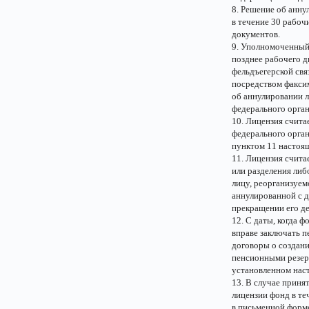
8. Решение об анну
в течение 30 рабоч
документов.
9. Уполномоченный
позднее рабочего д
фельдъегерской свя
посредством факси
об аннулировании 
федерального орган
10. Лицензия счит
федерального орган
пунктом 11 настоящ
11. Лицензия счита
или разделения либ
лицу, реорганизуем
аннулированной с д
прекращении его де
12. С даты, когда ф
вправе заключать 
договоры о создан
пенсионными резерв
установленном наст
13. В случае прин
лицензии фонд в те
в письменной форме