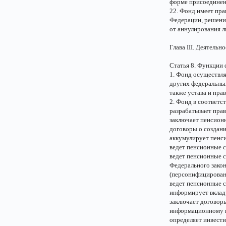
форме присоединен
22. Фонд имеет пра
Федерации, решени
от аннулирования л
Глава III. Деятельн
Статья 8. Функции
1. Фонд осуществля
других федеральны
также устава и пра
2. Фонд в соответс
разрабатывает прав
заключает пенсион
договоры о создан
аккумулирует пенс
ведет пенсионные с
ведет пенсионные с
Федерального закон
(персонифицированн
ведет пенсионные 
информирует вкладч
заключает договоры
информационному и
определяет инвест