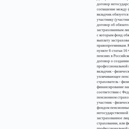
договор негосударс
соглашение между ф
вкладчик обязуется
участнику (участни
договор об обязат
застрахованным лиц
с которым фонд об
выплату застрахова
правопреемникам. К
пункте 6 статьи 16
пенсиях в Российск
договор о создании
профессиональной 
вкладчик - физичес
уплачивающее пенс
страхователь - физ
финансирование нак
соответствии с Фед
пенсионном страхо
участник - физичес
фондом пенсионным
негосударственной 
застрахованное лиц
страховании, или ф
профессиональной 