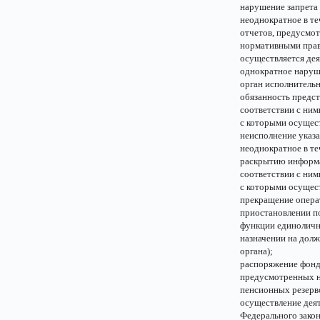
нарушение запрета
неоднократное в те
отчетов, предусмо
нормативными прав
осуществляется дея
однократное наруше
орган исполнитель
обязанность предс
соответствии с ни
с которыми осущест
неисполнение указа
неоднократное в т
раскрытию информа
соответствии с ни
с которыми осущест
прекращение опера
приостановлении п
функции единоличн
назначении на дол
органа);
распоряжение фонд
предусмотренных н
пенсионных резерво
осуществление деят
Федерального закон