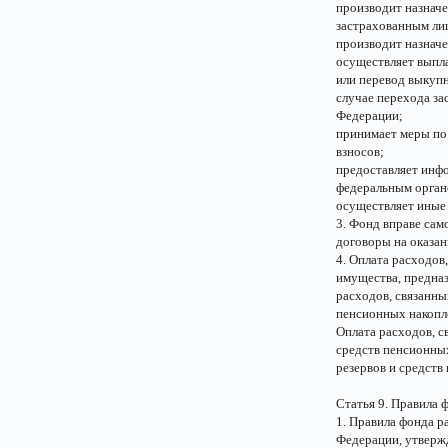
производит назначе
застрахованным ли
производит назнач
осуществляет выпл
или перевод выкупн
случае перехода за
Федерации;
принимает меры по
взносов;
предоставляет инф
федеральным орган
осуществляет иные 
3. Фонд вправе сам
договоры на оказан
4. Оплата расходов
имущества, предназ
расходов, связанны
пенсионных накопл
Оплата расходов, с
средств пенсионных
резервов и средств
Статья 9. Правила 
1. Правила фонда р
Федерации, утверж