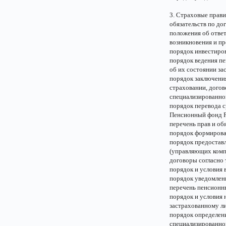
3. Страховые прав
обязательств по до
положения об отве
возникновения и пр
порядок инвестиро
порядок ведения п
об их состоянии за
порядок заключени
страховании, догов
специализированно
порядок перевода с
Пенсионный фонд Р
перечень прав и об
порядок формирова
порядок предостав
(управляющих комп
договоры согласно 
порядок и условия 
порядок уведомлен
перечень пенсионн
порядок и условия 
застрахованному ли
порядок определен
специализированно