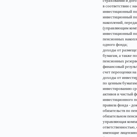
страховании и дог
в соответствии с 
инвестиционный по
инвестиционный пор
накоплений, перед
(управляющим комп
инвестиционный по
пенсионных накопл
одного фонда;
доходы от размеще
бумагам, а также п
пенсионных резерво
финансовый резуль
счет переоценки на
доходы от инвести
по ценным бумагам,
инвестированию ср
активов и чистый 
инвестиционного по
правила фонда - д
обязательств по пе
обязательном пенси
управляющая компа
ответственностью, 
имеющие лицензию 