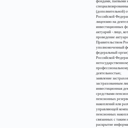
фондами, паевыми 
специализированны
(дополнительной) о
Российской Федера
лицензию на деяте
инвестиционных фо
актуарий - лицо, к
проведение актуарн
Правительством Ро
уполномоченный фе
федеральный орган)
Российской Федера
негосударственном
профессиональному 
деятельностью;
заявление застрахо
застрахованным ли
инвестиционная дек
средствами пенсио
пенсионных резерв
накоплений или ра
управляющей компан
пенсионных накопле
связанных с таким 
раскрытие информа