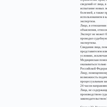
сведений от лица, 
испытание новых ле
болезней, а также
использованием в к
экспертиза.
Лицо, в отношении 
объяснения, относя
Эксперт не может б
проводил судебную 
экспертизы.
Свидания лица, пом
представителем или
условиях, исключа
Медицинская помощ
оказываться только
Российской Федера
Лицу, помещенному
возможность подачи
процессуальным зак
24 часов направляю
Лица, не содержащи
производством суде
законодательством