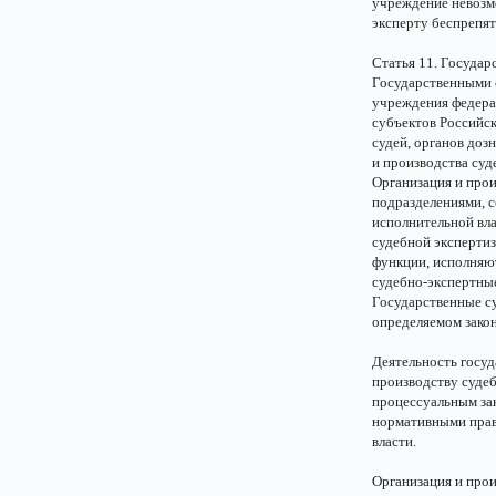
учреждение невозмо
эксперту беспрепят
Статья 11. Госуда
Государственными 
учреждения федерал
субъектов Российск
судей, органов доз
и производства суд
Организация и про
подразделениями, 
исполнительной вла
судебной эксперти
функции, исполняют
судебно-экспертны
Государственные с
определяемом зако
Деятельность госу
производству суде
процессуальным зак
нормативными прав
власти.
Организация и про