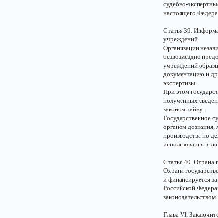
судебно-экспертные
настоящего Федерал
Статья 39. Информ
учреждений
Организации незав
безвозмездно предо
учреждений образц
документацию и др
экспертизы.
При этом государс
полученных сведен
законом тайну.
Государственное су
органом дознания, 
производства по де
использования в эк
Статья 40. Охрана
Охрана государств
и финансируется за
Российской Федерац
законодательством
Глава VI. Заключи