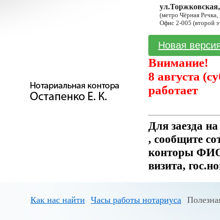
ул.Торжковская,
(метро Чёрная Речка,
Офис 2-005 (второй э
Новая версия
Внимание!
8 августа (с
работает
Для заезда н
, сообщите с
конторы ФИО 
визита, гос.н
Как нас найти
Часы работы нотариуса
Полезна