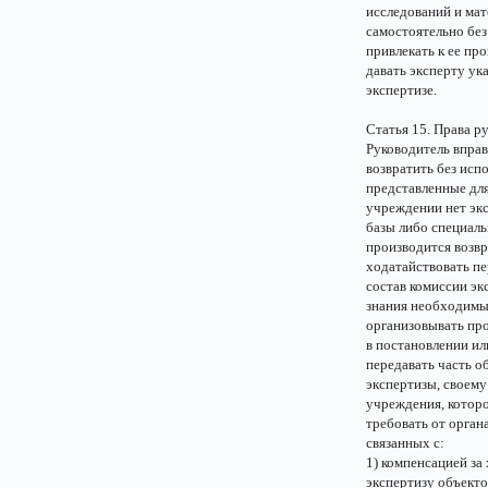
исследований и мат
самостоятельно без
привлекать к ее пр
давать эксперту у
экспертизе.
Статья 15. Права р
Руководитель вправ
возвратить без исп
представленные для
учреждении нет эк
базы либо специаль
производится возвр
ходатайствовать пе
состав комиссии эк
знания необходимы
организовывать пр
в постановлении ил
передавать часть о
экспертизы, своему
учреждения, которо
требовать от орган
связанных с:
1) компенсацией з
экспертизу объекто