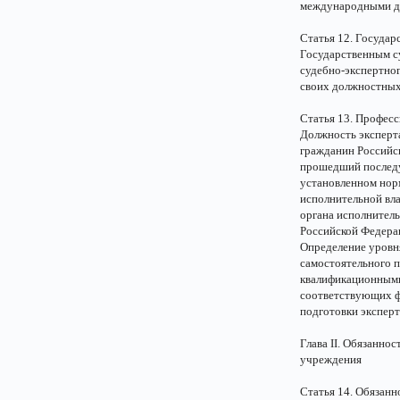
международными до
Статья 12. Государ
Государственным с
судебно-экспертно
своих должностных
Статья 13. Профес
Должность эксперт
гражданин Российс
прошедший последу
установленном нор
исполнительной вла
органа исполнитель
Российской Федера
Определение уровня
самостоятельного 
квалификационными
соответствующих ф
подготовки эксперт
Глава II. Обязанно
учреждения
Статья 14. Обязанн