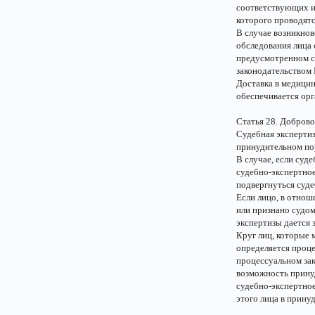
соответствующих ис
которого проводятс
В случае возникно
обследования лица 
предусмотренном ст
законодательством
Доставка в медицин
обеспечивается орг
Статья 28. Доброво
Судебная эксперти
принудительном по
В случае, если суд
судебно-экспертно
подвергнуться суде
Если лицо, в отноше
или признано судом
экспертизы дается 
Круг лиц, которые 
определяется проце
процессуальном зак
возможность принуд
судебно-экспертно
этого лица в прину