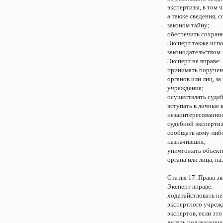
экспертизы, в том 
а также сведения,
законом тайну;
обеспечить сохранн
Эксперт также исп
законодательством.
Эксперт не вправе:
принимать поручени
органов или лиц, з
учреждения;
осуществлять судеб
вступать в личные 
незаинтересованнос
судебной эксперти
сообщать кому-либо
назначивших;
уничтожать объекты
органа или лица, н
Статья 17. Права э
Эксперт вправе:
ходатайствовать п
экспертного учрежд
экспертов, если эт
делать подлежащие 