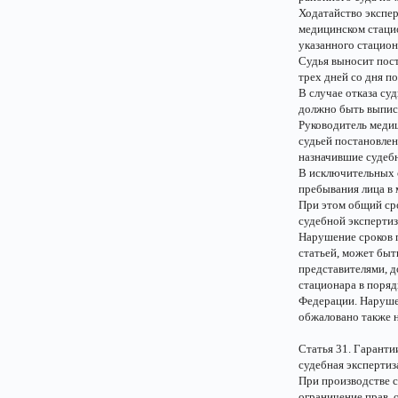
Ходатайство экспер
медицинском стаци
указанного стацион
Судья выносит пост
трех дней со дня п
В случае отказа су
должно быть выписа
Руководитель медиц
судьей постановлен
назначившие судеб
В исключительных 
пребывания лица в 
При этом общий сро
судебной экспертиз
Нарушение сроков 
статьей, может быт
представителями, д
стационара в поря
Федерации. Наруше
обжаловано также н
Статья 31. Гаранти
судебная экспертиз
При производстве 
ограничение прав, 