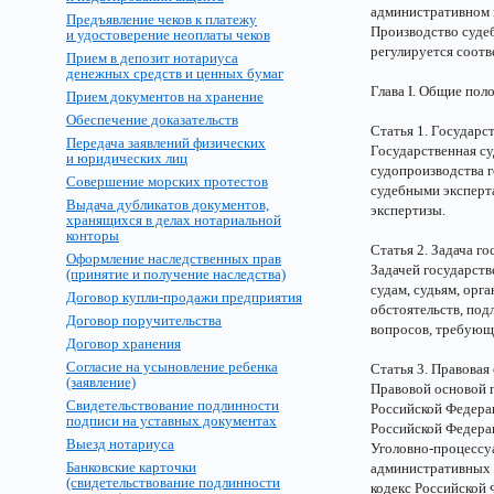
административном 
Предъявление чеков к платежу
Производство суде
и удостоверение неоплаты чеков
регулируется соот
Прием в депозит нотариуса
денежных средств и ценных бумаг
Глава I. Общие пол
Прием документов на хранение
Обеспечение доказательств
Статья 1. Государс
Передача заявлений физических
Государственная су
и юридических лиц
судопроизводства 
Совершение морских протестов
судебными эксперта
Выдача дубликатов документов,
экспертизы.
хранящихся в делах нотариальной
конторы
Статья 2. Задача г
Оформление наследственных прав
Задачей государств
(принятие и получение наследства)
судам, судьям, орг
Договор купли-продажи предприятия
обстоятельств, по
Договор поручительства
вопросов, требующи
Договор хранения
Согласие на усыновление ребенка
Статья 3. Правовая
(заявление)
Правовой основой 
Свидетельствование подлинности
Российской Федера
подписи на уставных документах
Российской Федера
Выезд нотариуса
Уголовно-процессу
Банковские карточки
административных 
(свидетельствование подлинности
кодекс Российской 