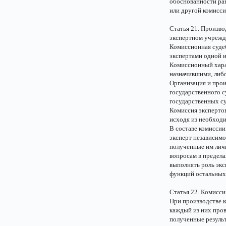
обоснованности ран
или другой комисси
Статья 21. Произво
экспертном учреж
Комиссионная судеб
экспертами одной и
Комиссионный харак
назначившими, либ
Организация и прои
государственного с
государственных с
Комиссия экспертов
исходя из необход
В составе комиссии
эксперт независимо
полученные им лич
вопросам в предела
выполнять роль экс
функций остальных
Статья 22. Комисси
При производстве 
каждый из них пров
полученные резуль