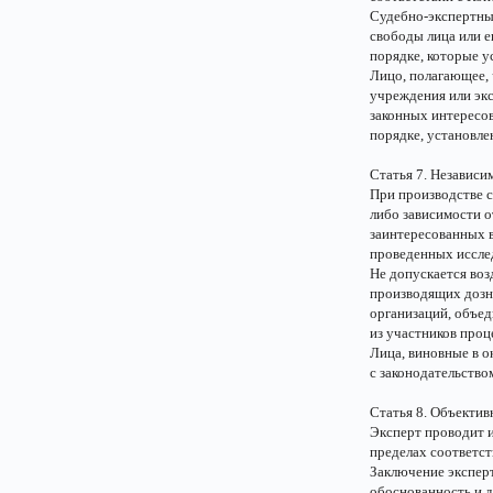
Судебно-экспертные
свободы лица или е
порядке, которые 
Лицо, полагающее, 
учреждения или экс
законных интересов
порядке, установле
Статья 7. Независи
При производстве с
либо зависимости о
заинтересованных в
проведенных иссле
Не допускается возд
производящих дозна
организаций, объед
из участников проц
Лица, виновные в о
с законодательство
Статья 8. Объектив
Эксперт проводит и
пределах соответст
Заключение экспер
обоснованность и 