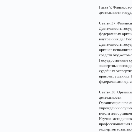
Глава V. Финансово
деятельности госу
Статья 37. Финанс
Деятельность госу
федеральных органо
внутренних дел Рос
Деятельность госу
органов исполнител
средств бюджетов 
Государственные с
экспертные исследо
судебных эксперти
правонарушениях. 
федеральными орга
Статья 38. Организ
деятельности
Организационное о
учреждений осущес
власти или органам
Научно-методическо
профессиональная 
экспертов возлага