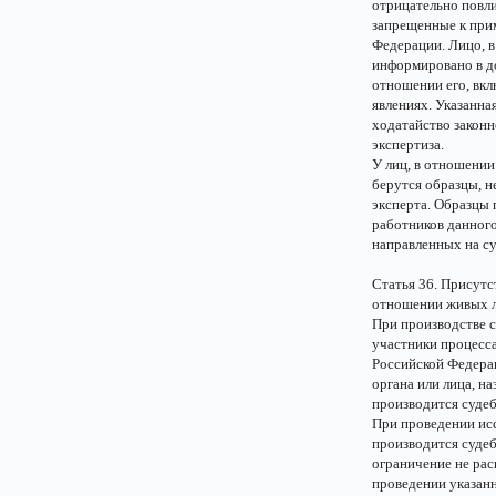
отрицательно повли
запрещенные к при
Федерации. Лицо, в
информировано в д
отношении его, вк
явлениях. Указанн
ходатайство законн
экспертиза.
У лиц, в отношении
берутся образцы, н
эксперта. Образцы 
работников данного
направленных на су
Статья 36. Присутс
отношении живых 
При производстве с
участники процесса
Российской Федера
органа или лица, н
производится судеб
При проведении ис
производится судеб
ограничение не рас
проведении указан