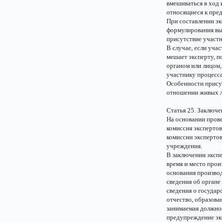
вмешиваться в ход 
относящиеся к пред
При составлении эк
формулирования выв
присутствие участн
В случае, если уча
мешает эксперту, п
органом или лицом,
участнику процесса
Особенности присут
отношении живых ли
Статья 25. Заключе
На основании прове
комиссия экспертов
комиссии эксперто
учреждения.
В заключении эксп
время и место прои
основания производ
сведения об органе
сведения о государ
отчество, образован
занимаемая должно
предупреждение экс