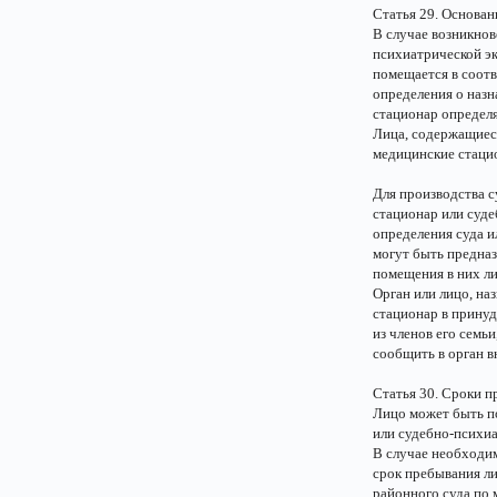
Статья 29. Основан
В случае возникнов
психиатрической э
помещается в соот
определения о наз
стационар определ
Лица, содержащиес
медицинские стаци
Для производства 
стационар или суде
определения суда 
могут быть предназ
помещения в них л
Орган или лицо, на
стационар в принуд
из членов его семь
сообщить в орган в
Статья 30. Сроки п
Лицо может быть п
или судебно-психиа
В случае необходи
срок пребывания л
районного суда по 