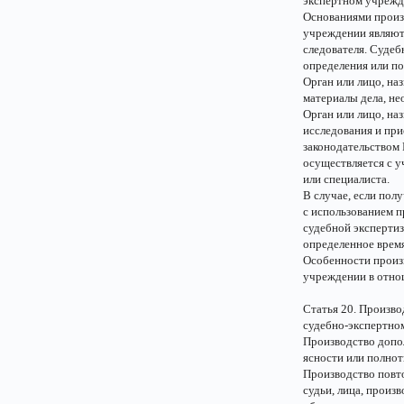
экспертном учреж
Основаниями произ
учреждении являютс
следователя. Судеб
определения или по
Орган или лицо, на
материалы дела, не
Орган или лицо, на
исследования и при
законодательством
осуществляется с у
или специалиста.
В случае, если пол
с использованием п
судебной экспертиз
определенное врем
Особенности произ
учреждении в отно
Статья 20. Произво
судебно-экспертно
Производство допол
ясности или полнот
Производство повто
судьи, лица, произ