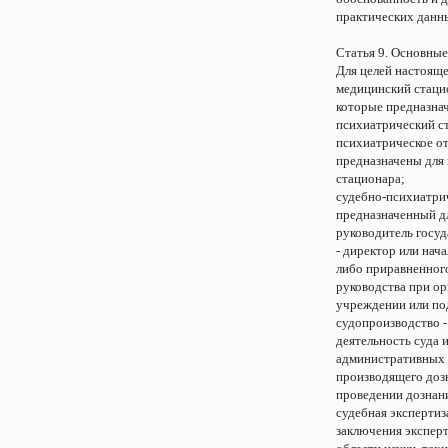
практических данн
Статья 9. Основные
Для целей настоящ
медицинский стацио
которые предназна
психиатрический ст
психиатрическое о
предназначены для 
стационара;
судебно-психиатри
предназначенный д
руководитель госуд
- директор или нач
либо приравненног
руководства при ор
учреждении или по
судопроизводство 
деятельность суда 
административных и
производящего дозн
проведении дознани
судебная экспертиз
заключения эксперт