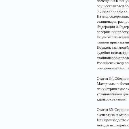
помещения в них ук
осуществляются орг
содержания под ст
На лиц, содержащи
стационары, распр
Федерации и Федер
совершении престу
лицам мер взыскани
явными признаками
Порядок взаимодей
судебно-психиатри
стационаров опред
Российской Федера
обеспечение безопа
Статья 34. Обеспе
Материально-бытов
психиатрические эк
установленным для
здравоохранении.
Статья 35. Огранич
экспертизы в отно
При производстве 
методы исследован