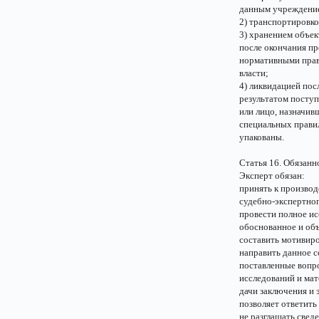
данным учреждени
2) транспортировко
3) хранением объе
после окончания пр
нормативными прав
власти;
4) ликвидацией пос
результатом поступ
или лицо, назначив
специальных прави
упакованы.
Статья 16. Обязанн
Эксперт обязан:
принять к произво
судебно-экспертно
провести полное ис
обоснованное и об
составить мотивир
направить данное с
поставленные вопр
исследований и мат
дачи заключения и 
позволяет ответить
не разглашать свед