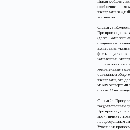
Придя к общему мн
сообщение о невозм
экспертами каждый 
заключение.
Статья 23. Комисси
При производстве 
(далее - комплексн
специальных знаний
экспертизы, указыв
факты он установил
комплексной экспер
проведенных им исс
компетентные в оце
основанием общего
экспертами, это до
между экспертами р
статьи 22 настояще
Статья 24. Присутс
государственном с
При производстве 
могут присутствова
процессуальным за
Участники процесса