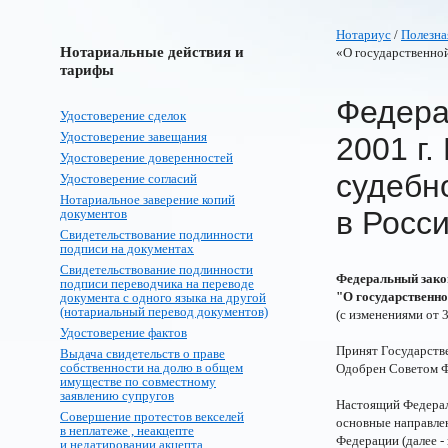
Нотариус
/
Полезна
Нотариальные действия и
«О государственно
тарифы
Федера
Удостоверение сделок
Удостоверение завещания
2001 г.
Удостоверение доверенностей
судебн
Удостоверение согласий
Нотариальное заверение копий
в Росс
документов
Свидетельствование подлинности
подписи на документах
Свидетельствование подлинности
Федеральный закон
подписи переводчика на переводе
"О государственно
документа с одного языка на другой
(нотариальный перевод документов)
(с изменениями от 3
Удостоверение фактов
Принят Государств
Выдача свидетельств о праве
собственности на долю в общем
Одобрен Советом Ф
имуществе по совместному
заявлению супругов
Настоящий Федерал
Совершение протестов векселей
основные направлен
в неплатеже , неакцепте
Федерации (далее -
и недатировании акцепта