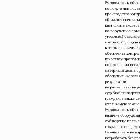
Руководитель обяза
по получении поста
производство конкр
обладают специальн
разъяснить эксперт
по поручению орган
уголовной ответств
соответствующую по
которые назначили 
обеспечить контрол
качеством проведен
по окончании иссле
материалы дела в о
обеспечить услови
результатов;
не разглашать свед
судебной экспертиз
граждан, а также с
охраняемую законо
Руководитель обяза
наличие оборудован
соблюдение правил 
сохранность предст
Руководитель не вп
истребовать без по