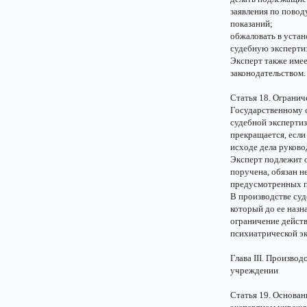
заявления по повод
показаний;
обжаловать в устан
судебную экспертиз
Эксперт также име
законодательством.
Статья 18. Огранич
Государственному 
судебной экспертиз
прекращается, если
исходе дела руково
Эксперт подлежит о
поручена, обязан н
предусмотренных п
В производстве суд
который до ее наз
ограничение действ
психиатрической эк
Глава III. Произво
учреждении
Статья 19. Основан