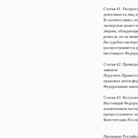
Статья 41. Распрос
деятельность лиц,
В соответствии с н
экспертиза может 
лицами, обладающим
ремесла, но не яв
На судебно-эксперт
распространяется де
настоящего Федерал
Статья 42. Привед
законом
Поручить Правител
правовых актов фед
Федеральным закон
Статья 43. Вступле
Настоящий Федераль
исключением части 
процессуального за
Конституции Росси
Президент Россий