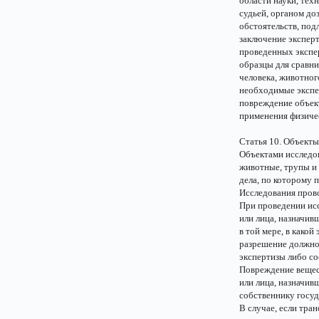
области науки, тех
судьей, органом до
обстоятельств, по
заключение эксперт
проведенных экспе
образцы для сравни
человека, животного
необходимые экспер
повреждение объект
применения физиче
Статья 10. Объект
Объектами исследов
животные, трупы и 
дела, по которому 
Исследования прово
При проведении ис
или лица, назначив
в той мере, в како
разрешение должно
экспертизы либо с
Повреждение вещест
или лица, назначив
собственнику госу
В случае, если тра