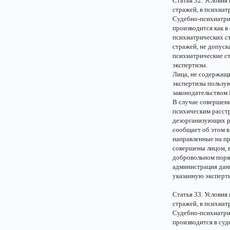
Статья 32. Условия
стражей, в психиат
Судебно-психиатрич
производится как в
психиатрических с
стражей, не допуск
психиатрические с
экспертизы.
Лица, не содержащи
экспертизы пользу
законодательством
В случае совершен
психическим расст
дезорганизующих р
сообщает об этом в
направленные на пр
совершены лицом, в
добровольном поряд
администрация данн
указанную эксперти
Статья 33. Условия
стражей, в психиат
Судебно-психиатри
производится в су