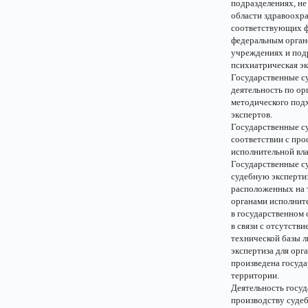
подразделениях, не
области здравоохр
соответствующих ф
федеральным органо
учреждениях и подр
психиатрическая эк
Государственные с
деятельность по ор
методического подх
экспертов.
Государственные с
соответствии с пр
исполнительной вла
Государственные с
судебную экспертиз
расположенных на 
органами исполните
в государственном
в связи с отсутств
технической базы л
экспертиза для орг
произведена госуд
территории.
Деятельность госу
производству судеб