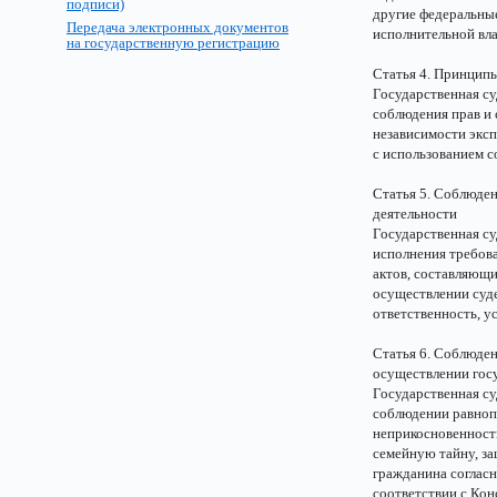
подписи)
другие федеральны
Передача электронных документов
исполнительной вл
на государственную регистрацию
Статья 4. Принцип
Государственная су
соблюдения прав и 
независимости эксп
с использованием с
Статья 5. Соблюде
деятельности
Государственная су
исполнения требов
актов, составляющи
осуществлении суде
ответственность, у
Статья 6. Соблюден
осуществлении гос
Государственная су
соблюдении равноп
неприкосновенность
семейную тайну, за
гражданина соглас
соответствии с Ко