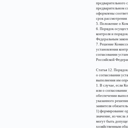
предварительного с
предварительном со
оформлены соответ
срок рассмотрения
5. Положение о Ком
6. Порядок осущест
контроля и порядок
Федеральным закон
7. Решение Комисси
установления контр
согласовании уста
Российской Федера
Статья 12. Порядок
о согласовании уст
выполнения им опр
1. В случае, если 
или о согласовании
обеспечении выпол
указанного решения
заявителя обязатель
1) формирование ор
значение, из числа
могут быть допуще
хозяйственным общ