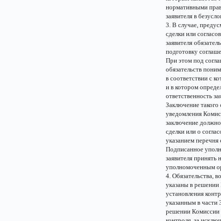
нормативными прав
заявителя в безусл
3. В случае, преду
сделки или согласо
заявителя обязател
подготовку соглаше
При этом под согла
обязательств поним
в соответствии с к
и в котором опреде
ответственность за
Заключение такого 
уведомления Комисс
заключение должно
сделки или о согла
указанием перечня
Подписанное уполн
заявителя принять 
уполномоченным ор
4. Обязательства, 
указаны в решении 
установления контр
указанным в части 
решении Комиссии о
контроля, за исклю