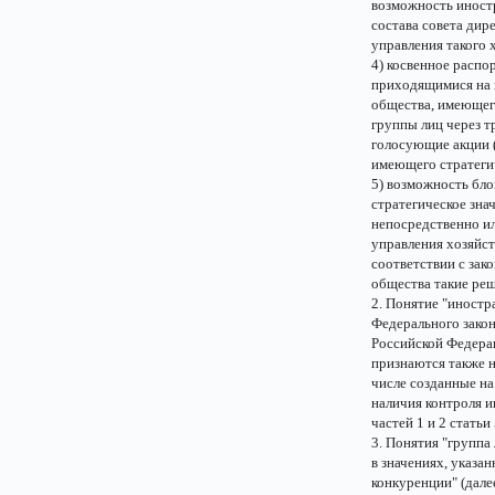
возможность иностр
состава совета дир
управления такого 
4) косвенное распо
приходящимися на 
общества, имеющего
группы лиц через т
голосующие акции (
имеющего стратегич
5) возможность бл
стратегическое зна
непосредственно и
управления хозяйст
соответствии с зак
общества такие ре
2. Понятие "иностр
Федерального закон
Российской Федера
признаются также 
числе созданные на
наличия контроля 
частей 1 и 2 статьи
3. Понятия "группа
в значениях, указа
конкуренции" (дале