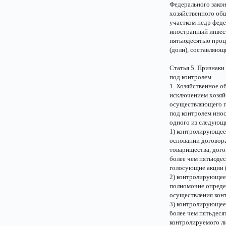
Федерального закон
хозяйственного об
участком недр феде
иностранный инвест
пятьюдесятью проц
(доли), составляющ
Статья 5. Признаки
под контролем
1. Хозяйственное о
исключением хозяй
осуществляющего п
под контролем инос
одного из следующ
1) контролирующее 
основании договор
товарищества, дого
более чем пятьюде
голосующие акции (
2) контролирующее
полномочие опреде
осуществления кон
3) контролирующее 
более чем пятьдеся
контролируемого ли