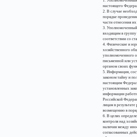
1. Уполномоченный 
настоящего Федерал
2. В случае необх
порядке проведение
части отнесения их
3. Уполномоченный
входящим в группу 
соответствии со ст
4. Физические и юр
хозяйственного общ
уполномоченного о
письменной или ус
органом своих фун
5. Информация, со
законом тайну и п
настоящим Федерал
установленных зако
информации работн
Российской Федера
лицам в результат
возмещению в поря
6. В целях определ
контроля над хозяй
наличия между инос
согласованных дейс