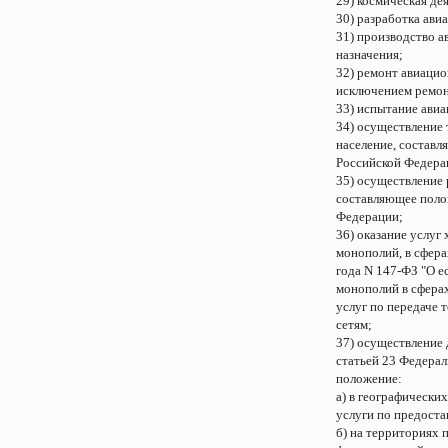
29) космическая де
30) разработка ави
31) производство а
назначения;
32) ремонт авиацио
исключением ремонт
33) испытание авиа
34) осуществление 
население, составл
Российской Федера
35) осуществление 
составляющее поло
Федерации;
36) оказание услуг
монополий, в сфера
года N 147-ФЗ "О е
монополий в сфера
услуг по передаче 
сетям;
37) осуществление
статьей 23 Федера
положение:
а) в географически
услуги по предоста
б) на территориях 