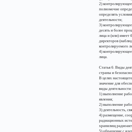
2) контролирующее
полномочие опреде
определять услови
деятельности;
3) контролирующее 
десять и более про
лица и (или) имеет
директоров (наблюд
контролируемого л
4) контролирующее
лица.
Статья 6. Виды дея
страны и безопасно
В целях настоящего
значение для обесп
виды деятельности:
1) выполнение рабо
явления;
2) выполнение рабо
3) деятельность, с
4) размещение, соо
радиационных исто
хранилищ радиоакт
5) обращение с яде