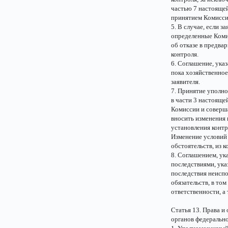
частью 7 настоящей
принятием Комисси
5. В случае, если з
определенные Коми
об отказе в предва
контроля.
6. Соглашение, указ
пока хозяйственное
заявителя.
7. Принятие уполн
в части 3 настояще
Комиссии и соверша
вносить изменения 
установления контро
Изменение условий 
обстоятельств, из 
8. Соглашением, ук
последствиями, ука
последствия неиспо
обязательств, в то
ответственности, 
Статья 13. Права и
органов федеральн