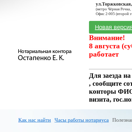
ул.Торжковская,
(метро Чёрная Речка,
Офис 2-005 (второй э
Новая версия
Внимание!
8 августа (с
работает
Для заезда н
, сообщите с
конторы ФИО 
визита, гос.н
Как нас найти
Часы работы нотариуса
Полезна