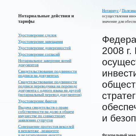
Нотариус
/
Полезна
Нотариальные действия и
осуществления ино
тарифы
значение для обесп
Удостоверение сделок
Федера
Удостоверение завещания
2008 г.
Удостоверение доверенностей
Удостоверение согласий
осущес
Нотариальное заверение копий
документов
инвест
Свидетельствование подлинности
подписи на документах
общест
Свидетельствование подлинности
подписи переводчика на переводе
документа с одного языка на другой
страте
(нотариальный перевод документов)
Удостоверение фактов
обеспе
Выдача свидетельств о праве
собственности на долю в общем
и безо
имуществе по совместному
заявлению супругов
Совершение протестов векселей
в неплатеже , неакцепте
и недатировании акцепта
Федеральный закон