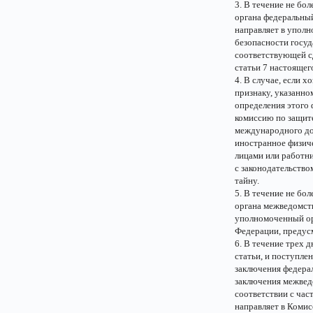
3. В течение не бо
органа федеральный
направляет в упол
безопасности госуд
соответствующей сд
статьи 7 настоящег
4. В случае, если 
признаку, указанном
определения этого
комиссию по защите
международного дог
иностранное физич
лицами или работни
с законодательств
тайну.
5. В течение не бо
органа межведомств
уполномоченный ор
Федерации, предус
6. В течение трех 
статьи, и поступле
заключения федерал
заключения межведо
соответствии с час
направляет в Комис