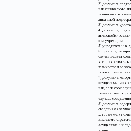
2) документ, подт
или физического ли
законодательством 
лица иной подтвер
3) документ, удост
4) документ, подтв
являющейся юридиче
она учреждена;
5) учредительные д
6) проект договора
случая подачи хода
которых заявитель
количеством голос
капитал хозяйствен
7) документ, котор
осуществляемых зая
или, если срок осущ
течение такого сро
случаев совершени
8) документ, содер
сведения о его уча
которые могут оказ
имеющего стратегич
осуществлении вид
закона;