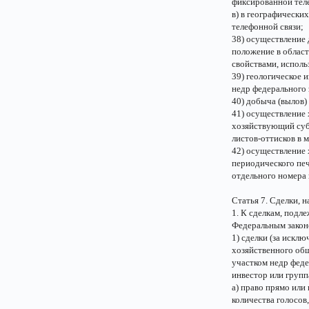
фиксированной тел
в) в географически
телефонной связи;
38) осуществление
положение в област
свойствами, исполь
39) геологическое 
недр федерального 
40) добыча (вылов)
41) осуществление 
хозяйствующий суб
листов-оттисков в м
42) осуществление 
периодического печ
отдельного номера 
Статья 7. Сделки, 
1. К сделкам, подл
Федеральным закон
1) сделки (за искл
хозяйственного об
участком недр феде
инвестор или групп
а) право прямо или
количества голосов