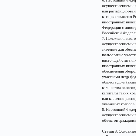
6. Настоящий Федер
осуществлением ин
или ратифицирован
которых является Р
иностранных инвес
Федерации с иностр
Российской Федера
7. Положения насто
осуществлением ин
значение для обес
пользование участк
настоящей статьи, 
иностранных инвес
обеспечения оборо
участками недр фед
обществ доля (вкла
количества голосов
капиталы таких хоз
или косвенно расп
указанных голосов.
8. Настоящий Федер
осуществлением ин
объектов гражданск
Статья 3. Основные