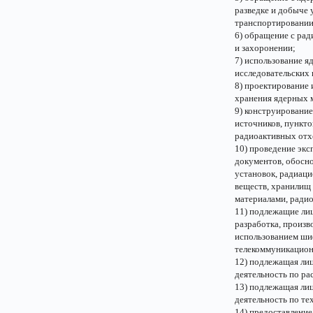
разведке и добыче 
транспортировании
6) обращение с ра
и захоронении;
7) использование я
исследовательских 
8) проектирование 
хранения ядерных 
9) конструирование
источников, пункт
радиоактивных отх
10) проведение экс
документов, обосн
установок, радиац
веществ, хранилищ
материалами, ради
11) подлежащие ли
разработка, произ
использованием ши
телекоммуникацион
12) подлежащая ли
деятельность по р
13) подлежащая ли
деятельность по т
14) предоставление