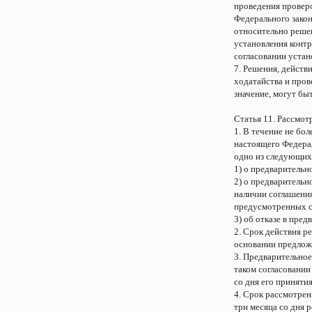
проведения проверо
Федерального закон
относительно решен
установления контр
согласовании устан
7. Решения, действ
ходатайства и про
значение, могут бы
Статья 11. Рассмот
1. В течение не бол
настоящего Федерал
одно из следующих
1) о предварительн
2) о предварительн
наличии соглашения
предусмотренных с
3) об отказе в пре
2. Срок действия р
основании предложе
3. Предварительное
таком согласовании
со дня его принят
4. Срок рассмотре
три месяца со дня 