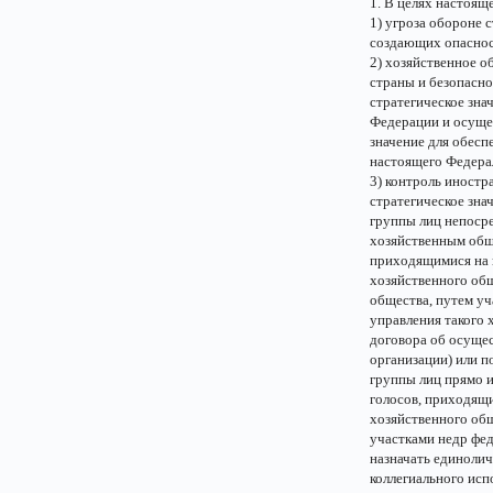
1. В целях настоящ
1) угроза обороне 
создающих опасност
2) хозяйственное о
страны и безопасно
стратегическое зна
Федерации и осуще
значение для обесп
настоящего Федерал
3) контроль иност
стратегическое зна
группы лиц непосре
хозяйственным общ
приходящимися на 
хозяйственного общ
общества, путем уч
управления такого 
договора об осуще
организации) или п
группы лиц прямо и
голосов, приходящи
хозяйственного об
участками недр фед
назначать единолич
коллегиального исп