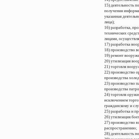
15) деятельность п
получения информац
указанная деятель
лица);
16) разработка, пр
технических средс
лицами, осуществл
17) разработка воо
18) производство в
19) ремонт вооруже
20) утилизация воо
21) торговля воору
22) производство о
производства холод
23) производство п
производства патр
24) торговля оружи
исключением торго
гражданскому и сл
25) разработка и п
26) утилизация бое
27) производство в
распространению;
28) деятельность п