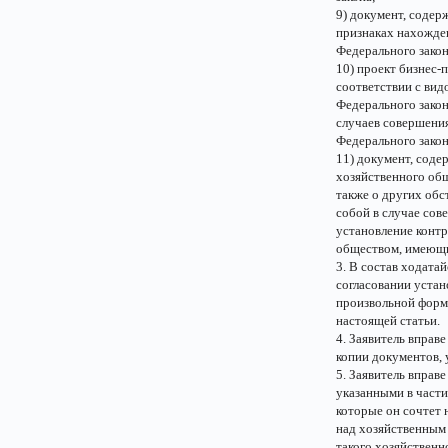
9) документ, содер
признаках нахожден
Федерального закон
10) проект бизнес-
соответствии с вид
Федерального зако
случаев совершения 
Федерального закон
11) документ, соде
хозяйственного общ
также о других обс
собой в случае сов
установление контр
обществом, имеющи
3. В состав ходата
согласовании устан
произвольной форме,
настоящей статьи.
4. Заявитель вправ
копии документов, у
5. Заявитель вправ
указанными в части
которые он сочтет 
над хозяйственным
такого хозяйственн