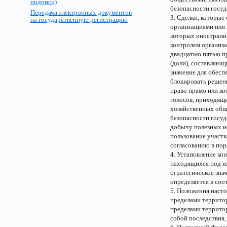
подписи)
безопасности госуд
Передача электронных документов
3. Сделки, которы
на государственную регистрацию
организациями или 
которых иностранн
контролем организа
двадцатью пятью п
(доли), составляю
значение для обесп
блокировать решен
право прямо или ко
голосов, приходящ
хозяйственных общ
безопасности госуд
добычу полезных ис
пользование участк
согласованию в по
4. Установление ко
находящихся под и
стратегическое зна
определяется в соо
5. Положения насто
пределами территор
пределами территор
собой последствия, 