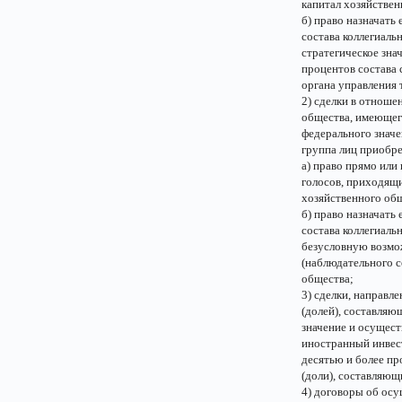
капитал хозяйствен
б) право назначать
состава коллегиаль
стратегическое зна
процентов состава 
органа управления 
2) сделки в отноше
общества, имеющег
федерального значе
группа лиц приобре
а) право прямо или
голосов, приходящи
хозяйственного об
б) право назначать
состава коллегиаль
безусловную возмож
(наблюдательного с
общества;
3) сделки, направл
(долей), составляю
значение и осущест
иностранный инвест
десятью и более п
(доли), составляющ
4) договоры об ос