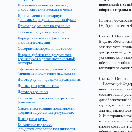
инвестиций в хозя
Предъявление чеков к платежу
и удостоверение неоплаты чеков
обороны страны и 
Прием в депозит нотариуса
денежных средств и ценных бумаг
Принят Государств
Одобрен Советом Ф
Прием документов на хранение
Обеспечение доказательств
Статья 1. Цели нас
Передача заявлений физических
В целях обеспечен
и юридических лиц
законом устанавлив
Совершение морских протестов
для группы лиц, в 
Выдача дубликатов документов,
уставных капиталах
хранящихся в делах нотариальной
обеспечения оборон
конторы
влекущих за собой
Оформление наследственных прав
(принятие и получение наследства)
Статья 2. Отношен
Договор купли-продажи предприятия
1. Настоящий Феде
Договор поручительства
иностранными инвес
Договор хранения
составляющих уста
Согласие на усыновление ребенка
для обеспечения об
(заявление)
сделок, в результа
Свидетельствование подлинности
лиц над такими хо
подписи на уставных документах
2. Иностранные гос
Выезд нотариуса
контролем организа
Банковские карточки
вправе совершать с
(свидетельствование подлинности
обществами, имеющ