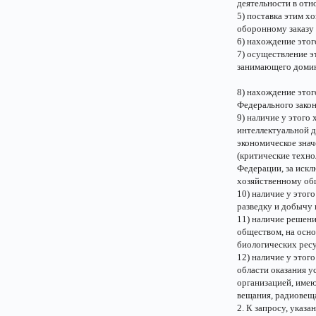
деятельности в отн
5) поставка этим х
оборонному заказу 
6) нахождение этог
7) осуществление 
занимающего домин
8) нахождение этог
Федерального закон
9) наличие у этого
интеллектуальной д
экономическое знач
(критические техно
Федерации, за иск
хозяйственному об
10) наличие у этог
разведку и добычу 
11) наличие решени
обществом, на осно
биологических ресу
12) наличие у этог
области оказания у
организацией, имею
вещания, радиовещ
2. К запросу, указа