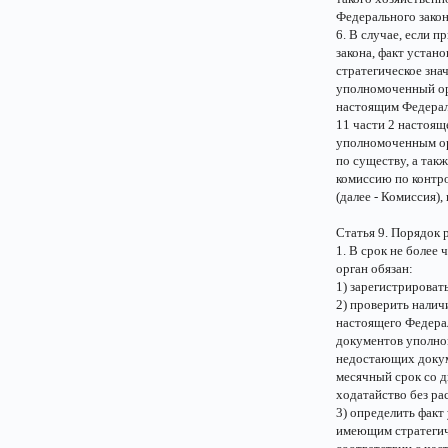
Федерального закон
6. В случае, если 
закона, факт устан
стратегическое знач
уполномоченный орг
настоящим Федераль
11 части 2 настоящ
уполномоченным орг
по существу, а так
комиссию по контр
(далее - Комиссия)
Статья 9. Порядок
1. В срок не более
орган обязан:
1) зарегистрироват
2) проверить наличи
настоящего Федерал
документов уполно
недостающих докум
месячный срок со 
ходатайство без ра
3) определить факт
имеющим стратегиче