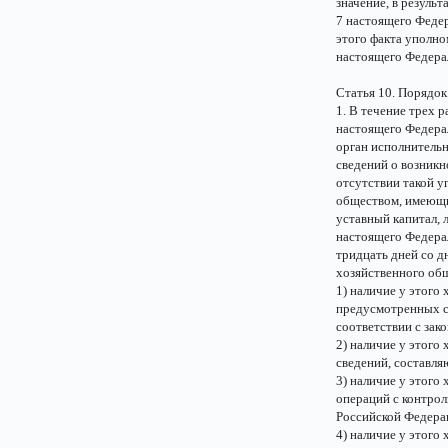
значение, в резуль
7 настоящего Федер
этого факта уполно
настоящего Федерал
Статья 10. Порядок
1. В течение трех р
настоящего Федера
орган исполнительн
сведений о возникн
отсутствии такой у
обществом, имеющим
уставный капитал, л
настоящего Федерал
тридцать дней со д
хозяйственного об
1) наличие у этого
предусмотренных с
соответствии с зак
2) наличие у этого
сведений, составл
3) наличие у этого
операций с контро
Российской Федерац
4) наличие у этого