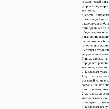
коммерческой орга
(управляющей орга
значение;
5) сделки, направ
организацией или н
распоряжаться боле
приходящихся на г
общества, имеющего
органов управления
распоряжаться боле
голосующие акции (
имеющего стратеги
федерального значе
6) иные сделки, на
определять решения
значение, в том чи
2. К сделкам, указа
1) договоры купли-
уставный капитал х
соглашения, на осн
иностранному инвес
2) договоры довери
являются голосующи
имеющего стратегич
3. К сделкам, влек