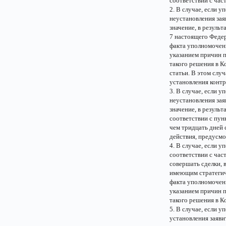
соответствии с час
2. В случае, если 
неустановления за
значение, в резуль
7 настоящего Федер
факта уполномоченн
указанием причин п
такого решения в К
статьи. В этом слу
установления контр
3. В случае, если 
неустановления за
значение, в резуль
соответствии с пун
чем тридцать дней 
действия, предусмо
4. В случае, если 
соответствии с час
совершать сделки, 
имеющим стратегиче
факта уполномоченн
указанием причин п
такого решения в 
5. В случае, если 
установления заяв