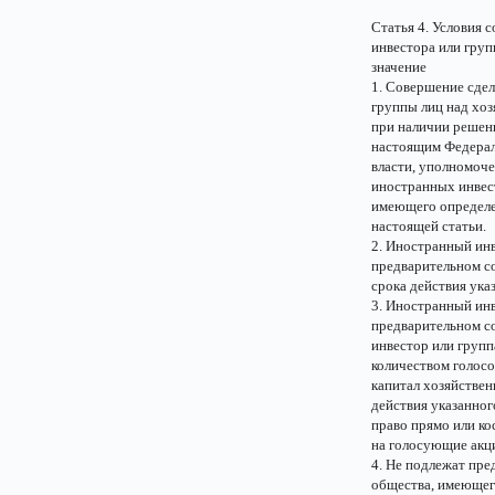
Статья 4. Условия 
инвестора или гру
значение
1. Совершение сдел
группы лиц над хо
при наличии решени
настоящим Федерал
власти, уполномоч
иностранных инвест
имеющего определе
настоящей статьи.
2. Иностранный инв
предварительном со
срока действия ука
3. Иностранный инв
предварительном со
инвестор или групп
количеством голос
капитал хозяйствен
действия указанног
право прямо или ко
на голосующие акци
4. Не подлежат пре
общества, имеющего