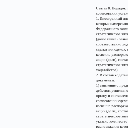
Статья 8. Порядок 
согласовании устан
1. Иностранный инв
которые намеревают
Федерального зако
стратегическое зна
(далее также - зая
соответственно ход
сделки или сделок,
косвенно распоряж
акции (доли), сост
стратегическое знач
ходатайство).
2. В состав ходата
документы:
1) заявление о пре
действия решения 
органу и составлен
согласовании сдело
косвенно распоряж
акции (доли), сост
стратегическое зна
указано количество
распоряжения котор