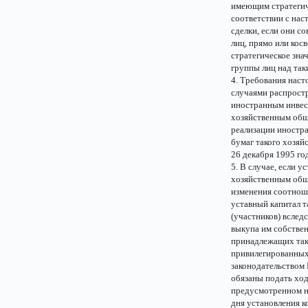
имеющим стратегич
соответствии с нас
сделки, если они 
лиц, прямо или ко
стратегическое зна
группы лиц над та
4. Требования наст
случаями распростр
иностранным инвест
хозяйственным обще
реализации иностр
бумаг такого хозяй
26 декабря 1995 го
5. В случае, если 
хозяйственным обще
изменения соотнош
уставный капитал т
(участников) вслед
выкупа им собствен
принадлежащих так
привилегированных
законодательством
обязаны подать ход
предусмотренном н
дня установления к