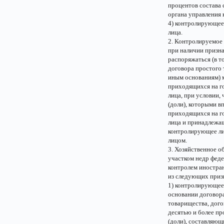
процентов состава 
органа управления 
4) контролирующее
лица.
2. Контролируемое
при наличии призна
распоряжаться (в т
договора простого 
иным основаниям) 
приходящихся на г
лица, при условии,
(доли), которыми в
приходящихся на г
лица и принадлежащ
контролирующее ли
лицом.
3. Хозяйственное о
участком недр феде
контролем иностран
из следующих приз
1) контролирующее 
основании договор
товарищества, дого
десятью и более п
(доли), составляющ