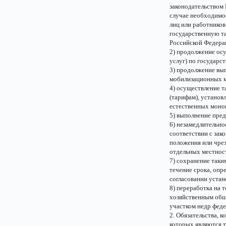
законодательством 
случае необходимос
лиц или работников
государственную та
Российской Федера
2) продолжение ос
услуг) по государс
3) продолжение вы
мобилизационных 
4) осуществление т
(тарифам), установ
естественных моно
5) выполнение пред
6) незамедлительно
соответствии с зак
положения или чре
отдельных местност
7) сохранение так
течение срока, опр
согласовании устан
8) переработка на
хозяйственным общ
участком недр феде
2. Обязательства, 
которых являются 