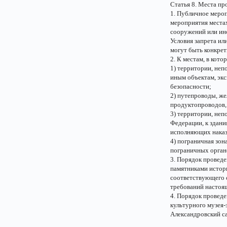
Статья 8. Места п
1. Публичное меро
мероприятия местах
сооружений или ин
Условия запрета ил
могут быть конкре
2. К местам, в кот
1) территории, не
иным объектам, эк
безопасности;
2) путепроводы, же
продуктопроводов,
3) территории, не
Федерации, к здани
исполняющих наказ
4) пограничная зон
пограничных орган
3. Порядок провед
памятниками истори
соответствующего 
требований настоящ
4. Порядок провед
культурного музея
Александровский с