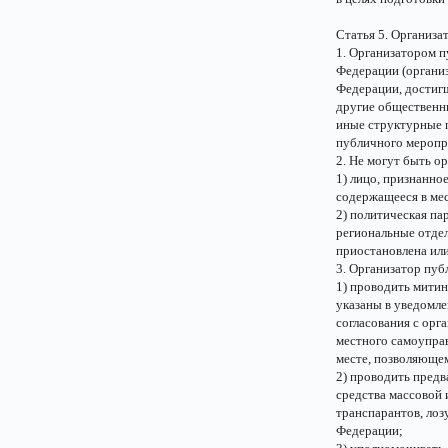
Статья 5. Организ
1. Организатором п
Федерации (органи
Федерации, достигш
другие общественн
иные структурные п
публичного меропр
2. Не могут быть о
1) лицо, признанно
содержащееся в ме
2) политическая па
региональные отдел
приостановлена или
3. Организатор пуб
1) проводить митин
указаны в уведомле
согласования с орг
местного самоуправ
месте, позволяюще
2) проводить пред
средства массовой 
транспарантов, лоз
Федерации;