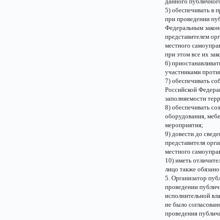
данного публичног
5) обеспечивать в 
при проведении пу
Федеральным закон
представителем орг
местного самоупра
при этом все их за
6) приостанавливат
участниками проти
7) обеспечивать со
Российской Федера
заполняемости тер
8) обеспечивать со
оборудования, мебе
мероприятия;
9) довести до све
представителя орга
местного самоупра
10) иметь отличит
лицо также обязано
5. Организатор пуб
проведении публичн
исполнительной вл
не было согласован
проведения публич