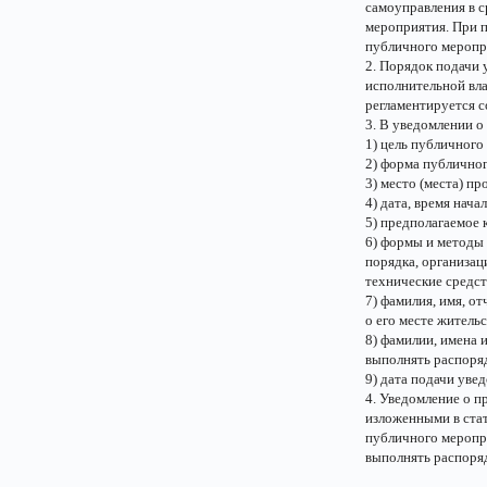
самоуправления в с
мероприятия. При 
публичного меропри
2. Порядок подачи 
исполнительной вла
регламентируется 
3. В уведомлении 
1) цель публичного
2) форма публично
3) место (места) п
4) дата, время нач
5) предполагаемое 
6) формы и методы
порядка, организа
технические средс
7) фамилия, имя, о
о его месте житель
8) фамилии, имена
выполнять распоря
9) дата подачи уве
4. Уведомление о п
изложенными в стат
публичного меропр
выполнять распоря