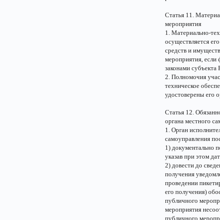
Статья 11. Матери
мероприятия
1. Материально-те
осуществляется его
средств и имуществ
мероприятия, если 
законами субъекта 
2. Полномочия уча
техническое обесп
удостоверены его о
Статья 12. Обязанн
органа местного с
1. Орган исполните
самоуправления по
1) документально 
указав при этом дат
2) довести до свед
получения уведомле
проведении пикетир
его получения) обо
публичного меропр
мероприятия несоот
публичного меропр