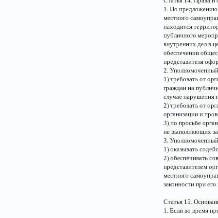
Статья 14. Права и
1. По предложению 
местного самоуправ
находится территор
публичного меропри
внутренних дел в ц
обеспечении общест
представителя офор
2. Уполномоченный 
1) требовать от ор
граждан на публичн
случае нарушения 
2) требовать от ор
организации и пров
3) по просьбе орга
не выполняющих за
3. Уполномоченный 
1) оказывать содей
2) обеспечивать с
представителем орг
местного самоупра
законности при его
Статья 15. Основа
1. Если во время п