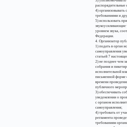
3) уполномочивать
распорядительные 
4) организовывать
требованиями и др
5) использовать пр
звукоусиливающие т
уровнем звука, со
Федерации.
4. Организатор пуб
1) подать в орган 
самоуправления ув
статьей 7 настояще
2) не позднее чем 
собрания и пикети
исполнительной вла
письменной форме о
времени проведени
публичного меропр
3) обеспечивать со
уведомлении о пров
с органом исполнит
самоуправления;
4) требовать от уч
регламента провед
требованиям органи