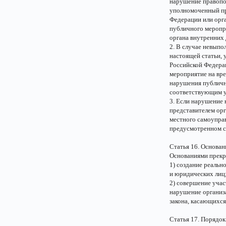
нарушение правопор
уполномоченный пр
Федерации или орга
публичного меропр
органа внутренних 
2. В случае невыпо
настоящей статьи, 
Российской Федера
мероприятие на вре
нарушения публичн
соответствующим у
3. Если нарушение
представителем орг
местного самоуправ
предусмотренном ст
Статья 16. Основа
Основаниями прекр
1) создание реальн
и юридических лиц
2) совершение уча
нарушение организ
закона, касающихс
Статья 17. Порядо