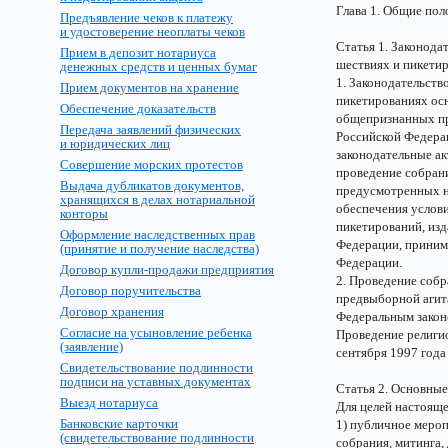
Глава 1. Общие по
Предъявление чеков к платежу
и удостоверение неоплаты чеков
Статья 1. Законода
Прием в депозит нотариуса
шествиях и пикети
денежных средств и ценных бумаг
1. Законодательств
Прием документов на хранение
пикетированиях ос
Обеспечение доказательств
общепризнанных пр
Передача заявлений физических
Российской Федерац
и юридических лиц
законодательные ак
Совершение морских протестов
проведение собрани
Выдача дубликатов документов,
предусмотренных н
хранящихся в делах нотариальной
обеспечения услови
конторы
пикетирований, из
Оформление наследственных прав
Федерации, приним
(принятие и получение наследства)
Федерации.
Договор купли-продажи предприятия
2. Проведение собр
Договор поручительства
предвыборной агит
Договор хранения
Федеральным закон
Согласие на усыновление ребенка
Проведение религи
(заявление)
сентября 1997 года
Свидетельствование подлинности
подписи на уставных документах
Статья 2. Основные
Выезд нотариуса
Для целей настоящ
Банковские карточки
1) публичное мероп
(свидетельствование подлинности
собрания, митинга,