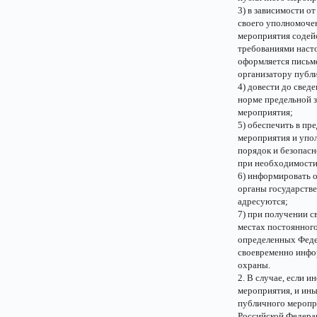
3) в зависимости о
своего уполномочен
мероприятия содейс
требованиями наст
оформляется письм
организатору публ
4) довести до све
норме предельной 
мероприятия;
5) обеспечить в пр
мероприятия и упо
порядок и безопасн
при необходимости
6) информировать 
органы государств
адресуются;
7) при получении с
местах постоянног
определенных Федер
своевременно инфо
охраны.
2. В случае, если 
мероприятия, и ины
публичного меропр
Российской Федера