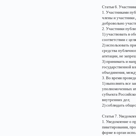
Статья 6. Участни
1. Участниками пу
члены и участники
добровольно участ
2. Участники публ
1) участвовать в о
соответствии с цел
2) использовать п
средства публичног
агитации, не запре
3) принимать и нап
государственной вл
объединения, межд
3. Во время провед
1) выполнять все з
уполномоченных им
субъекта Российско
внутренних дел;
2) соблюдать обще
Статья 7. Уведомл
1. Уведомление о п
пикетирования, про
форме в орган испо