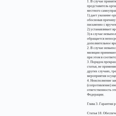
1. В случае приня
представитель орга
местного самоупра
1) дает указание о
обосновав причину 
письменно с вруче
2) устанавливает в
3) в случае невыпо
обращается непоср
дополнительное вр
2. В случае невып
милиции принимают
при этом в соответ
3. Порядок прекра
статьи, не применя
других случаях, т
мероприятия осущес
4. Неисполнение з
(сопротивление) им
ответственность эт
Федерации.
Глава 3. Гарантии 
Статья 18. Обеспеч