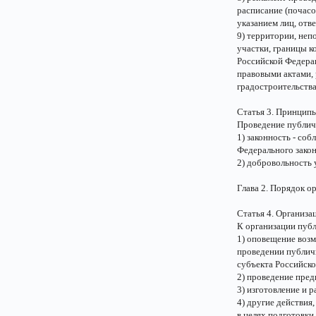
расписание (почасо
указанием лиц, отв
9) территории, неп
участки, границы 
Российской Федера
правовыми актами,
градостроительства
Статья 3. Принцип
Проведение публич
1) законность - со
Федерального закон
2) добровольность 
Глава 2. Порядок о
Статья 4. Организ
К организации пуб
1) оповещение воз
проведении публич
субъекта Российско
2) проведение пред
3) изготовление и 
4) другие действия
в целях подготовки