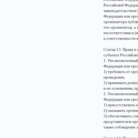
Российской Федера
законодательством 
Федерации или орга
организатора публ
что организатор, а
несоответствия и (
к ответственности 
Статья 13. Права и
субъекта Российск
1. Уполномоченный 
Федерации или орга
1) требовать от ор
проведения;
2) принимать реше
и по основаниям, 
2. Уполномоченный 
Федерации или орга
1) присутствовать 
2) оказывать орган
3) обеспечивать с
представителем орг
также соблюдение з