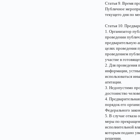
Статья 9. Время п
Публичное мероприя
текущего дня по ме
Статья 10. Предвар
1. Организатор пуб
проведении публич
предварительную аг
целях проведения 
проведением публич
участие в готовящ
2. Для проведения 
информации, устные
использоваться ин
агитации.
3. Недопустимо пр
достоинство челове
4. Предварительная
порядок его органи
Федерального закон
5. В случае отказа
меры по прекращен
исполнительной вла
которым подано ув
решении.