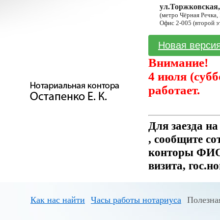
ул.Торжковская,
(метро Чёрная Речка,
Офис 2-005 (второй э
Новая версия
Внимание!
4 июля (субб
работает.
Для заезда н
, сообщите с
конторы ФИО 
визита, гос.н
Как нас найти
Часы работы нотариуса
Полезна