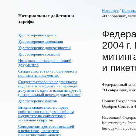
Нотариус
/
Полезна
Нотариальные действия и
«О собраниях, мити
тарифы
Федера
Удостоверение сделок
Удостоверение завещания
2004 г.
Удостоверение доверенностей
митинг
Удостоверение согласий
Нотариальное заверение копий
и пике
документов
Свидетельствование подлинности
подписи на документах
Свидетельствование подлинности
Федеральный закон
подписи переводчика на переводе
"О собраниях, мит
документа с одного языка на другой
(нотариальный перевод документов)
Удостоверение фактов
Принят Государств
Одобрен Советом Ф
Выдача свидетельств о праве
собственности на долю в общем
имуществе по совместному
Настоящий Федерал
заявлению супругов
Конституцией Росс
Совершение протестов векселей
без оружия, провод
в неплатеже , неакцепте
и недатировании акцепта