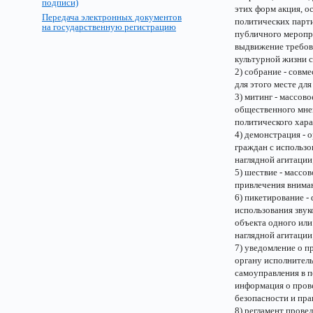
подписи)
этих форм акция, о
Передача электронных документов
политических парт
на государственную регистрацию
публичного меропр
выдвижение требов
культурной жизни 
2) собрание - совм
для этого месте дл
3) митинг - массов
общественного мне
политического хара
4) демонстрация -
граждан с использо
наглядной агитации
5) шествие - массо
привлечения внима
6) пикетирование -
использования зву
объекта одного или
наглядной агитации
7) уведомление о п
органу исполнитель
самоуправления в 
информация о пров
безопасности и пра
8) регламент прове