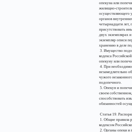
опекуна или попечи
жилищно-строитель
осуществляющего у
органов внутренних
четырнадцати лет, 
присутствовать ины
двух экземплярах и
экземпляр описи пе
хранению в деле по
3. Имущество подоп
кодекса Российско
опекуну или попечи
4. При необходимос
незамедлительно об
чужого незаконног
подопечного.
5. Опекун и попечи
своем собственном
способствовать изв
обязанностей осуще
Статья 19. Распор
1. Общие правила 
кодексом Российск
2. Органы опеки и 