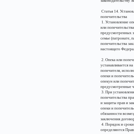
законодательству л
Статья 14. Установ
попечительства
1. Установление оп
или попечительства
предусмотренных з
семье (патронате, 
попечительства зак
настоящего Федерал
2. Опека или попеч
устанавливается на
попечителя, испол
опеки и попечитель
опекун или попечит
предусмотренные ч
3. При установлени
попечительства пра
и защиты прав и за
опеки и попечитель
обязанности возмез
заключения договор
4. Порядок и сроки
определяются Прав