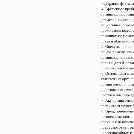
Федерации факта от
4. Временное преб
организации, орган
для детей-сирот и 
социальных, образо
проживания подопеч
причинам не может
права и обязанност
5. Опекуны или по
лицам, помещенным 
организации, оказы
сирот и детей, ост
попечителей возлаг
6. Основанием воз
является акт орган
органа опеки и поп
действия полномоч
наступление опред
7. Акт органа опек
попечителя может 
8. Вред, причинен
несвоевременного и
опекуна или попечи
предусмотрены гра
недееспособным гра