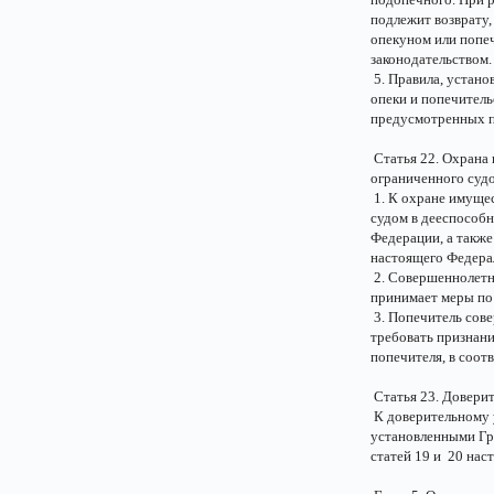
подлежит возврату
опекуном или попеч
законодательством.
5. Правила, устано
опеки и попечитель
предусмотренных п
Статья 22. Охрана
ограниченного суд
1. К охране имуще
судом в дееспособн
Федерации, а также
настоящего Федерал
2. Совершеннолетн
принимает меры по
3. Попечитель сове
требовать признани
попечителя, в соот
Статья 23. Довери
К доверительному 
установленными Гр
статей 19 и 20 нас