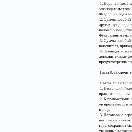
1. Подопечные, а т
законодательством 
Федерации виды го
2. Суммы пособий 
других нужд подоп
положениями, уста
Федеральным закон
3. Суммы пособий 
попечителя, прина
4. Законодательст
дополнительные фо
предусмотренные з
Глава 8. Заключит
Статья 32. Вступле
1. Настоящий Федер
правоотношениям, в
2. К правоотношени
он применяется в о
в силу.
3. Договоры о пере
патронатной семье 
года, сохраняют с
указанные договор