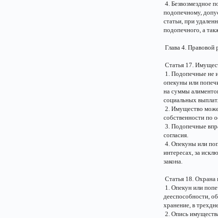
4. Безвозмездное 
подопечному, допус
статьи, при удален
подопечного, а так
Глава 4. Правовой
Статья 17. Имущес
1. Подопечные не и
опекуны или попечи
на суммы алименто
социальных выплат
2. Имущество може
собственности по 
3. Подопечные впра
согласия.
4. Опекуны или по
интересах, за иск
закона.
Статья 18. Охрана
1. Опекун или попе
дееспособности, об
хранение, в трехдн
2. Опись имущества