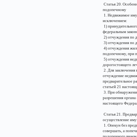
Статья 20. Особен
подопечному
1. Недвижимое иму
исключением:
1) принудительного
федеральным законо
2) отчуждения по д
3) отчуждения по д
4) отчуждения жил
подопечному, при п
5) отчуждения нед
дорогостоящего леч
2. Для заключения 
отчуждение недвиж
предварительное ра
статьей 21 настоящ
3. При обнаружени
разрешения органа 
настоящего Федерал
Статья 21. Предвар
осуществление иму
1. Опекун без пред
совершать, а попеч
подопечного внаем,