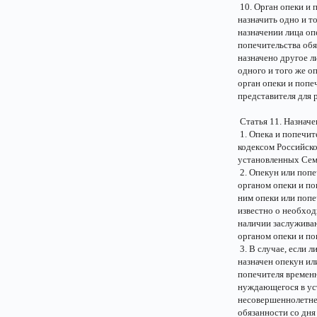
10. Орган опеки и
назначить одно и т
назначении лица о
попечительства обя
назначено другое 
одного и того же о
орган опеки и попе
представителя для
Статья 11. Назначе
1. Опека и попечи
кодексом Российско
установленных Сем
2. Опекун или попе
органом опеки и по
ним опеки или попе
известно о необход
наличии заслужива
органом опеки и по
3. В случае, если 
назначен опекун ил
попечителя временн
нуждающегося в ус
несовершеннолетнег
обязанности со дня