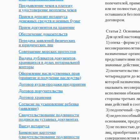
попечителей, прим
Предъявление чеков к платежу
или не полностью д
и удостоверение неоплаты чеков
оставшихся без поп
Прием в депозит нотариуса
договором.
денежных средств и ценных бумаг
Прием документов на хранение
Статья 2. Основны
Обеспечение доказательств
Для целей настоящ
Передача заявлений физических
1) опека - форма у
и юридических лиц
несовершеннолетни
Совершение морских протестов
назначенные органо
Выдача дубликатов документов,
представителями по
хранящихся в делах нотариальной
значимые действия;
конторы
2) попечительство 
Оформление наследственных прав
четырнадцати до во
(принятие и получение наследства)
которой назначенны
Договор купли-продажи предприятия
оказывать несовер
Договор поручительства
исполнении обязан
Договор хранения
стороны третьих ли
Согласие на усыновление ребенка
ими действий в соо
(заявление)
3) подопечный - гр
Свидетельствование подлинности
4) недееспособный
подписи на уставных документах
основаниям, преду
Выезд нотариуса
5) не полностью д
Банковские карточки
лиц, приобретших 
(свидетельствование подлинности
совершеннолетия в 