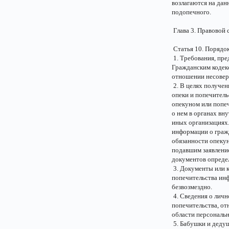
возлагаются на дан
подопечного.
Глава 3. Правовой 
Статья 10. Порядо
1. Требования, пре
Гражданским кодекс
отношении несовер
2. В целях получен
опеки и попечитель
опекуном или попеч
о нем в органах вн
иных организациях.
информации о гражд
обязанности опеку
подавшим заявление
документов опреде
3. Документы или к
попечительства ин
безвозмездно.
4. Сведения о личн
попечительства, от
области персональ
5. Бабушки и дедуш