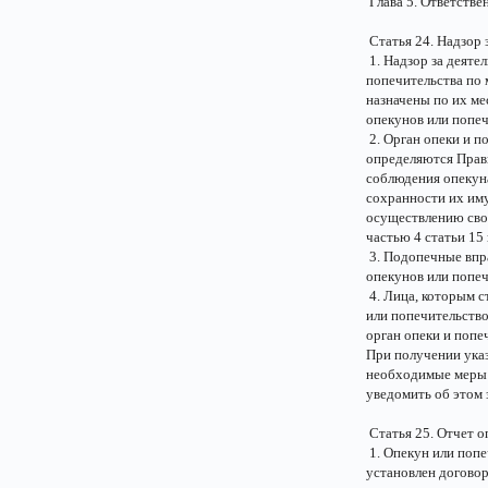
Глава 5. Ответстве
Статья 24. Надзор 
1. Надзор за деяте
попечительства по 
назначены по их ме
опекунов или попеч
2. Орган опеки и п
определяются Прав
соблюдения опекун
сохранности их иму
осуществлению сво
частью 4 статьи 15
3. Подопечные впра
опекунов или попеч
4. Лица, которым с
или попечительство
орган опеки и попе
При получении указ
необходимые меры 
уведомить об этом 
Статья 25. Отчет о
1. Опекун или попе
установлен договор