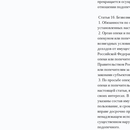
прекращается осуще
отношении подопеч
Статья 16. Безвозм
1. Обязанности по 
установленных нас
2. Орган опеки и п
опекуном или попеч
возмездных условия
доходов от имущест
Российской Федера
опеки или попечите
Правительством Ро
или попечителям за
законами субъекто
3. По просьбе опек
опеки и попечитель
настоящей статьи, 
своих интересах. В
указаны состав иму
пользование, и сро
вправе досрочно п
ненадлежащем испо
существенном нару
подопечного.