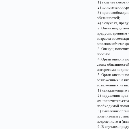
1) в случае смерти
2) по истечении ср
3) при освобождени
обязанностей;
4) в случаях, пред
2. Опека над деть
предусмотренным ч
возраста восемнадц
в полном объеме д
3. Опекун, попечит
просьбе.
4. Орган опеки и п
своих обязанностей
интересами подопеч
5. Орган опеки и п
возложенных на них
возложенных на них
1) ненадлежащего 
2) нарушения прав 
или попечительства
необходимой помо
3) выявления орга
попечителем устан
подопечного и (или
6. В случаях, пред