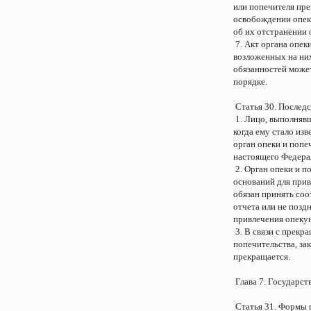
или попечителя пре
освобождении опек
об их отстранении 
7. Акт органа опек
возложенных на них
обязанностей может
порядке.
Статья 30. Последс
1. Лицо, выполнявш
когда ему стало из
орган опеки и попе
настоящего Федерал
2. Орган опеки и п
оснований для прив
обязан принять соо
отчета или не позд
привлечения опекун
3. В связи с прекр
попечительства, за
прекращается.
Глава 7. Государст
Статья 31. Формы 