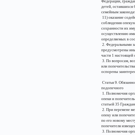
Федерации, гражда
детей, оставшихся 
семейным законода
11) оказание содей
соблюдения опекун
сохранности их иму
осуществлению ими
определяемых в соо
2. Федеральными з
предусмотрены ины
части 1 настоящей 
3. По вопросам, во
или попечительства
оспорены заинтере
Статья 9. Обязанно
подопечного
1. Полномочия орга
опеки и попечитель
статьей 35 Граждан
2. При перемене ме
опеку или попечите
по его новому мест
попечителя извещен
3. Полномочия орга