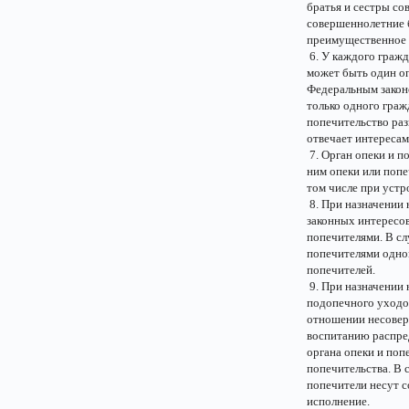
братья и сестры со
совершеннолетние 
преимущественное 
6. У каждого гражд
может быть один оп
Федеральным законо
только одного граж
попечительство раз
отвечает интересам
7. Орган опеки и п
ним опеки или попе
том числе при устр
8. При назначении 
законных интересо
попечителями. В сл
попечителями одном
попечителей.
9. При назначении 
подопечного уходо
отношении несовер
воспитанию распре
органа опеки и поп
попечительства. В 
попечители несут 
исполнение.