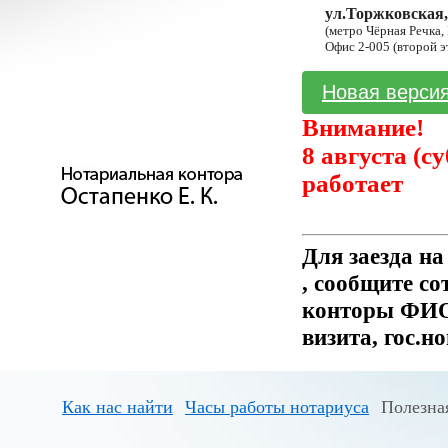
ул.Торжковская,
(метро Чёрная Речка,
Офис 2-005 (второй э
Новая версия
Внимание!
8 августа (с
работает
Для заезда н
, сообщите с
конторы ФИО 
визита, гос.н
Как нас найти
Часы работы нотариуса
Полезна