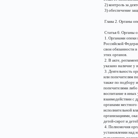
2) контроль за дея
3) обеспечение за
Глава 2. Органы оп
Статья 6. Органы о
1. Органами опеки 
Российской Федера
свои обязанности 
этих органов.
2. В акте, регламе
указано наличие у н
3. Деятельность ор
или попечителям по
также по подбору и
попечителями либо 
воспитание в иных
взаимодействии с д
органами местного
исполнительной вл
организациями, ока
детей-сирот и дете
4. Полномочия орг
установлении над н
выразивших желание