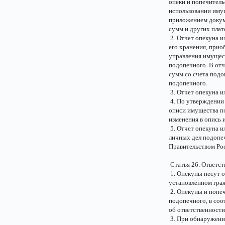
опеки и попечитель
использовании иму
приложением докуме
сумм и других пла
2. Отчет опекуна и
его хранения, при
управления имущес
подопечного. В отч
сумм со счета подо
подопечного.
3. Отчет опекуна и
4. По утверждении 
описи имущества п
изменения в опись
5. Отчет опекуна и
личных дел подопе
Правительством Ро
Статья 26. Ответст
1. Опекуны несут о
установленном гра
2. Опекуны и попеч
подопечного, в со
об ответственности
3. При обнаружени