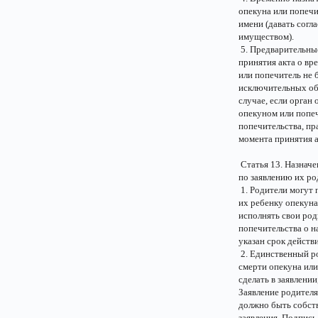
опекуна или попечи
имени (давать сог
имуществом).
5. Предварительные
принятия акта о вр
или попечитель не 
исключительных обс
случае, если орган
опекуном или попеч
попечительства, пр
момента принятия а
Статья 13. Назнач
по заявлению их ро
1. Родители могут 
их ребенку опекуна
исполнять свои род
попечительства о н
указан срок действ
2. Единственный ро
смерти опекуна ил
сделать в заявлени
Заявление родителя
должно быть собст
заявления. Подпись