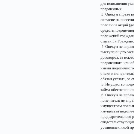
для исполнения ук
подопечных.
3. Опекун вправе в
согласие на внесен
половины акций (д
средств подопечног
положений гражданс
статьи 37 Гражданс
4. Опекун не вправ
выступающего заемщ
договоров, за искл
подопечного или о
имени подопечного 
опеки и попечитель
обязан указать, за 
5. Имущество подоп
займа обеспечен ип
6. Опекун не вправ
попечитель не впра
имуществом превыша
имущества подопечн
предварительного р
свидетельствующих 
установлен иной пр