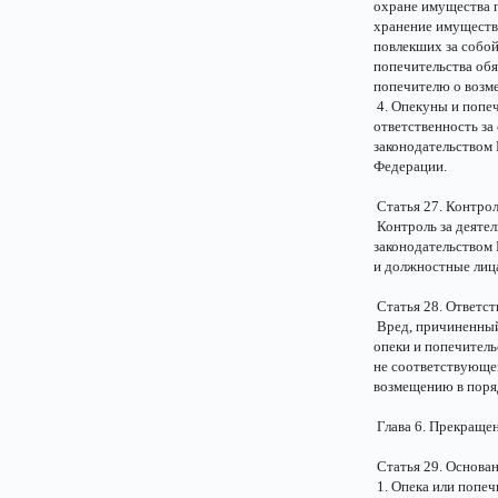
охране имущества 
хранение имущества
повлекших за собой
попечительства обя
попечителю о возм
4. Опекуны и попе
ответственность за
законодательством 
Федерации.
Статья 27. Контрол
Контроль за деяте
законодательством
и должностные лиц
Статья 28. Ответст
Вред, причиненный 
опеки и попечитель
не соответствующег
возмещению в поря
Глава 6. Прекращен
Статья 29. Основан
1. Опека или попеч