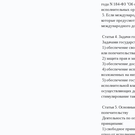
года N 184-ФЗ "Об
исполнительных орг
5. Если междунаро
которые предусмот
международного до
Статья 4. Задачи г
Задачами государст
1) обеспечение св
или попечительства
2) защита прав и з
3) обеспечение до
4) обеспечение исп
возложенных на ни
5) обеспечение го
исполнительной вла
осуществляющих де
стимулирование так
Статья 5. Основные
попечительству
Деятельность по оп
принципами:
1) свободное прин
отказ от исполнени