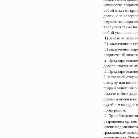
имущества подопечн
собой отказ от при
долей, и на соверш
имущества подопеч
требуется также во
собой уменьшение 
1) отказе от иска,
2) заключении в су
3) заключении миро
подопечный являетс
2. Предварительное
доверенности от и
3. Предварительное
2 настоящей статьи
опекуну или попечи
подачи заявления о
выдаче такого раз
органом опеки и по
судебном порядке 
прокурором.
4. При обнаружени
разрешения органа 
имени подопечного 
гражданским законо
подопечного. При 