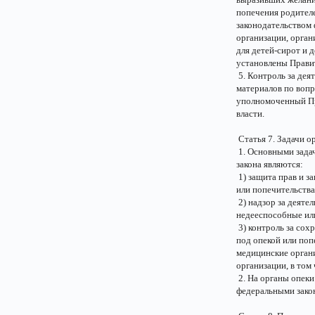
попечения родител
законодательством 
организации, орган
для детей-сирот и д
установлены Прави
5. Контроль за дея
материалов по вопр
уполномоченный Пр
власти.
Статья 7. Задачи о
1. Основными задач
закона являются:
1) защита прав и з
или попечительства
2) надзор за деяте
недееспособные ил
3) контроль за со
под опекой или поп
медицинские органи
организации, в том
2. На органы опеки
федеральными зако