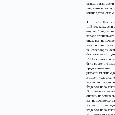
статьи орган опеки
подлежит возмещен
законодательством.
Статья 12. Предвар
1. В случаях, если
ему необходимо нем
вправе принять акт
опеке или попечите
заменяющих, на осн
нецелесообразности
без попечения роди
2. Опекуном или по
быть временно наз
предварительных оп
указанным лицом до
и попечительства у
личности опекуна и
Федерального закон
3. В целях своевре
опеки и попечител
или попечительства
и учет которых вед
Федерального закон
4. Временно назна