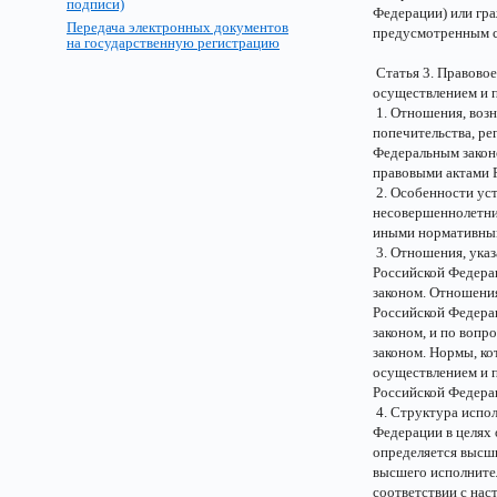
подписи)
Федерации) или гр
Передача электронных документов
предусмотренным с
на государственную регистрацию
Статья 3. Правовое
осуществлением и 
1. Отношения, возн
попечительства, р
Федеральным закон
правовыми актами 
2. Особенности уст
несовершеннолетни
иными нормативным
3. Отношения, указ
Российской Федера
законом. Отношения
Российской Федера
законом, и по воп
законом. Нормы, ко
осуществлением и п
Российской Федера
4. Структура испол
Федерации в целях 
определяется высш
высшего исполнител
соответствии с на