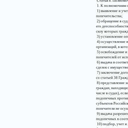
Статья 8. Полномоч
1. К полномочиям о
1) выявление и уче
попечительства;
2) обращение в суд
его дееспособности
силу которых граж
3) установление оп
4) осуществление н
организаций, в ко
5) освобождение и 
попечителей от исп
6) выдача в соотв
сделок с имуществ
7) заключение дог
со статьей 38 Граж
8) представление 
граждан, находящих
числе в судах), ес
подопечных противо
субъектов Российс
попечители не осу
9) выдача разреше
подопечных в соотв
10) подбор, учет и