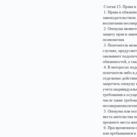
Статья 15. Права и
1. Права и обязанн
законодательством.
воспитания несове
2. Опекуны являют
защиту прав и зак
полномочия.
3. Попечитель може
случаях, предусмо
оказывают подопеч
обязанностей, а та
4. В интересах под
попечителя либо в 
отдельные действия
запретить опекуну 
учета индивидуаль
требования к осуще
числе такие требов
несовершеннолетне
5. Опекуны или поп
места жительства 
прежнего места жит
6. При временном о
или пребыванием в 