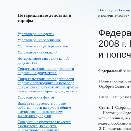
Нотариус
/
Полезна
Нотариальные действия и
и попечительстве»
тарифы
Федера
Удостоверение сделок
Удостоверение завещания
2008 г.
Удостоверение доверенностей
и попе
Удостоверение согласий
Нотариальное заверение копий
документов
Свидетельствование подлинности
Федеральный закон
подписи на документах
Свидетельствование подлинности
Принят Государств
подписи переводчика на переводе
Одобрен Советом Ф
документа с одного языка на другой
(нотариальный перевод документов)
Глава 1. Общие по
Удостоверение фактов
Выдача свидетельств о праве
собственности на долю в общем
Статья 1. Сфера де
имуществе по совместному
1. Настоящий Федер
заявлению супругов
установлением, ос
Совершение протестов векселей
недееспособными и
в неплатеже , неакцепте
2. Положения, отно
и недатировании акцепта