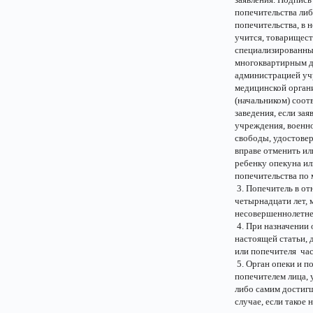
попечительства либо
попечительства, в 
учится, товарищес
специализированны
многоквартирным д
администрацией уч
медицинской органи
(начальником) соот
заведения, если за
учреждения, военно
свободы, удостове
вправе отменить ил
ребенку опекуна ил
попечительства по 
3. Попечитель в о
четырнадцати лет, 
несовершеннолетнег
4. При назначении 
настоящей статьи,
или попечителя час
5. Орган опеки и п
попечителем лица,
либо самим достиг
случае, если такое