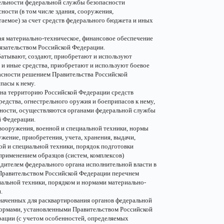
тельности федеральной службы безопасности
ости (в том числе здания, сооружения,
таемое) за счет средств федерального бюджета и иных
я материально-техническое, финансовое обеспечение
язательством Российской Федерации.
батывают, создают, приобретают и используют
 и иные средства, приобретают и используют боевое
асности решением Правительства Российской
пасы к нему.
з на территорию Российской Федерации средств
едства, огнестрельного оружия и боеприпасов к нему,
сности, осуществляются органами федеральной службы
й Федерации.
вооружения, военной и специальной техники, нормы
жение, приобретения, учета, хранения, выдачи,
ной и специальной техники, порядок подготовки
применением образцов (систем, комплексов)
дителем федерального органа исполнительной власти в
 Правительством Российской Федерации перечнем
иальной техники, порядком и нормами материально-
.
значенных для расквартирования органов федеральной
нормами, установленными Правительством Российской
ции (с учетом особенностей, определяемых