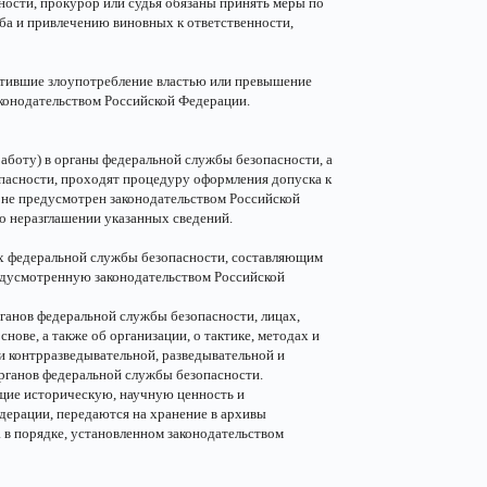
ости, прокурор или судья обязаны принять меры по
ба и привлечению виновных к ответственности,
стившие злоупотребление властью или превышение
конодательством Российской Федерации.
боту) в органы федеральной службы безопасности, а
пасности, проходят процедуру оформления допуска к
 не предусмотрен законодательством Российской
 о неразглашении указанных сведений.
х федеральной службы безопасности, составляющим
редусмотренную законодательством Российской
ганов федеральной службы безопасности, лицах,
ове, а также об организации, о тактике, методах и
 контрразведывательной, разведывательной и
рганов федеральной службы безопасности.
щие историческую, научную ценность и
дерации, передаются на хранение в архивы
а в порядке, установленном законодательством