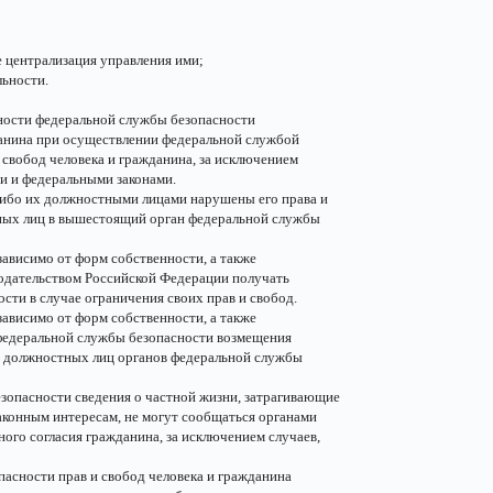
е централизация управления ими;
льности.
ьности федеральной службы безопасности
данина при осуществлении федеральной службой
 свобод человека и гражданина, за исключением
и и федеральными законами.
либо их должностными лицами нарушены его права и
тных лиц в вышестоящий орган федеральной службы
ависимо от форм собственности, а также
нодательством Российской Федерации получать
ти в случае ограничения своих прав и свобод.
ависимо от форм собственности, а также
 федеральной службы безопасности возмещения
и должностных лиц органов федеральной службы
зопасности сведения о частной жизни, затрагивающие
аконным интересам, не могут сообщаться органами
ого согласия гражданина, за исключением случаев,
асности прав и свобод человека и гражданина