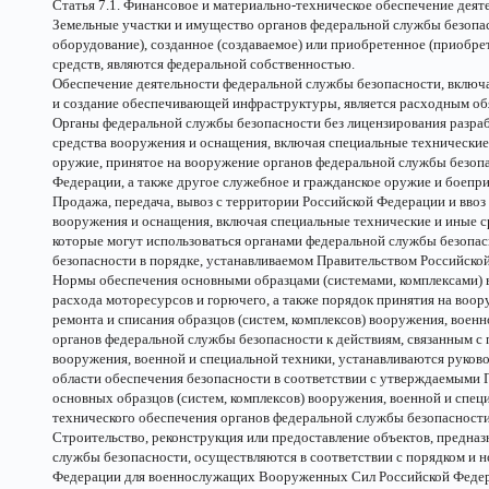
Статья 7.1. Финансовое и материально-техническое обеспечение дея
Земельные участки и имущество органов федеральной службы безопасн
оборудование), созданное (создаваемое) или приобретенное (приобре
средств, являются федеральной собственностью.
Обеспечение деятельности федеральной службы безопасности, включа
и создание обеспечивающей инфраструктуры, является расходным об
Органы федеральной службы безопасности без лицензирования разра
средства вооружения и оснащения, включая специальные технические
оружие, принятое на вооружение органов федеральной службы безоп
Федерации, а также другое служебное и гражданское оружие и боепри
Продажа, передача, вывоз с территории Российской Федерации и вво
вооружения и оснащения, включая специальные технические и иные ср
которые могут использоваться органами федеральной службы безопа
безопасности в порядке, устанавливаемом Правительством Российско
Нормы обеспечения основными образцами (системами, комплексами) 
расхода моторесурсов и горючего, а также порядок принятия на воору
ремонта и списания образцов (систем, комплексов) вооружения, воен
органов федеральной службы безопасности к действиям, связанным с 
вооружения, военной и специальной техники, устанавливаются руково
области обеспечения безопасности в соответствии с утверждаемыми
основных образцов (систем, комплексов) вооружения, военной и спец
технического обеспечения органов федеральной службы безопасности
Строительство, реконструкция или предоставление объектов, предна
службы безопасности, осуществляются в соответствии с порядком и 
Федерации для военнослужащих Вооруженных Сил Российской Федера