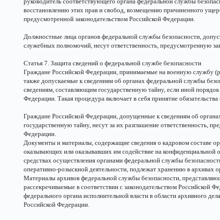
руководитель соответствующего органа федеральной службы безопасн
восстановлению этих прав и свобод, возмещению причиненного ущер
предусмотренной законодательством Российской Федерации.
Должностные лица органов федеральной службы безопасности, допу
служебных полномочий, несут ответственность, предусмотренную за
Статья 7. Защита сведений о федеральной службе безопасности
Граждане Российской Федерации, принимаемые на военную службу (ра
также допускаемые к сведениям об органах федеральной службы безо
сведениям, составляющим государственную тайну, если иной порядок
Федерации. Такая процедура включает в себя принятие обязательства
Граждане Российской Федерации, допущенные к сведениям об органа
государственную тайну, несут за их разглашение ответственность, п
Федерации.
Документы и материалы, содержащие сведения о кадровом составе ор
оказывающих или оказывавших им содействие на конфиденциальной осн
средствах осуществления органами федеральной службы безопасности
оперативно-розыскной деятельности, подлежат хранению в архивах о
Материалы архивов федеральной службы безопасности, представляю
рассекречиваемые в соответствии с законодательством Российской Фе
федерального органа исполнительной власти в области архивного дел
Российской Федерации.