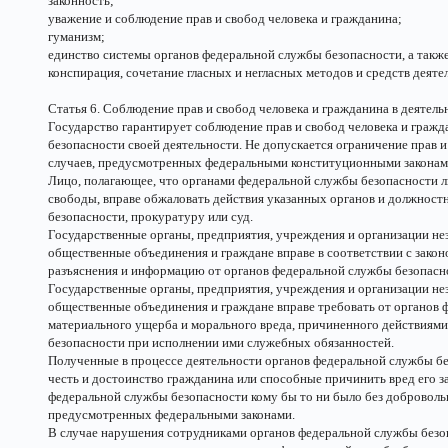
законность;
уважение и соблюдение прав и свобод человека и гражданина;
гуманизм;
единство системы органов федеральной службы безопасности, а такж
конспирация, сочетание гласных и негласных методов и средств деяте
Статья 6. Соблюдение прав и свобод человека и гражданина в деятел
Государство гарантирует соблюдение прав и свобод человека и граж
безопасности своей деятельности. Не допускается ограничение прав и
случаев, предусмотренных федеральными конституционными законам
Лицо, полагающее, что органами федеральной службы безопасности 
свободы, вправе обжаловать действия указанных органов и должнос
безопасности, прокуратуру или суд.
Государственные органы, предприятия, учреждения и организации нез
общественные объединения и граждане вправе в соответствии с зако
разъяснения и информацию от органов федеральной службы безопаснос
Государственные органы, предприятия, учреждения и организации нез
общественные объединения и граждане вправе требовать от органов
материального ущерба и морального вреда, причиненного действиям
безопасности при исполнении ими служебных обязанностей.
Полученные в процессе деятельности органов федеральной службы бе
честь и достоинство гражданина или способные причинить вред его з
федеральной службы безопасности кому бы то ни было без добровольн
предусмотренных федеральными законами.
В случае нарушения сотрудниками органов федеральной службы безоп