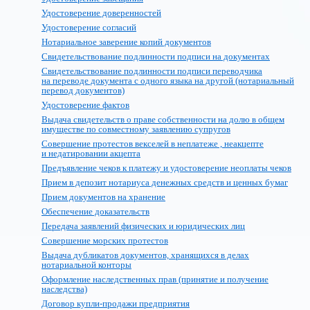
Удостоверение доверенностей
Удостоверение согласий
Нотариальное заверение копий документов
Свидетельствование подлинности подписи на документах
Свидетельствование подлинности подписи переводчика
на переводе документа с одного языка на другой (нотариальный
перевод документов)
Удостоверение фактов
Выдача свидетельств о праве собственности на долю в общем
имуществе по совместному заявлению супругов
Совершение протестов векселей в неплатеже , неакцепте
и недатировании акцепта
Предъявление чеков к платежу и удостоверение неоплаты чеков
Прием в депозит нотариуса денежных средств и ценных бумаг
Прием документов на хранение
Обеспечение доказательств
Передача заявлений физических и юридических лиц
Совершение морских протестов
Выдача дубликатов документов, хранящихся в делах
нотариальной конторы
Оформление наследственных прав (принятие и получение
наследства)
Договор купли-продажи предприятия