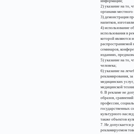
информации;
2) указание на то,
органами местного
3) демонстрация пр
напитков, изготавл
4) использование о
использования в ре
которой являются и
распространяемой 
семинаров, конфер
изданиях, предназ
5) указание на то,
человека;
6) указание на леч
рекламирования, за
медицинских услуг,
медицинской техни
6. В рекламе не до
образов, сравнений
профессии, социаль
государственных си
культурного наслед
также объектов кул
7. Не допускается 
рекламируемом това