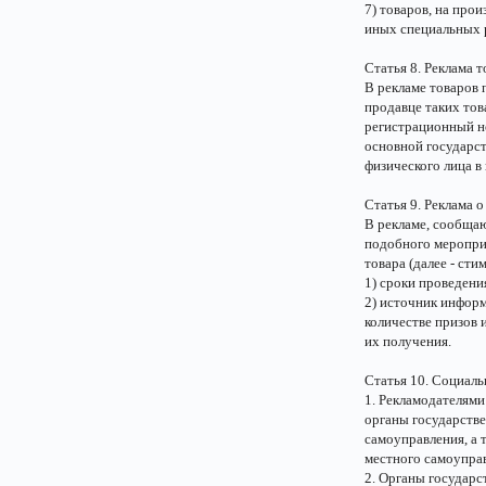
7) товаров, на про
иных специальных р
Статья 8. Реклама 
В рекламе товаров
продавце таких тов
регистрационный но
основной государс
физического лица в
Статья 9. Реклама
В рекламе, сообща
подобного мероприя
товара (далее - ст
1) сроки проведени
2) источник информ
количестве призов 
их получения.
Статья 10. Социаль
1. Рекламодателями
органы государстве
самоуправления, а 
местного самоупра
2. Органы государс