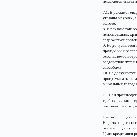
искажается смысл и
7.1. В рекламе тов
указаны в рублях, 
валюте.
8. В рекламе товар
использования, хра
содержаться сведен
9. Не допускаются и
продукции и распро
осознаваемое потре
воздействие путем 
способами.
10. Не допускается
программам начальн
в школьных тетрадя
11. При производс
требования законод
законодательства, 
Статья 6. Защита н
В целях защиты не
рекламе не допуска
1) дискредитация р