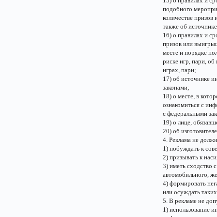
15) о правилах и с
подобного мероприя
количестве призов 
также об источник
16) о правилах и ср
призов или выигрыш
месте и порядке по
риске игр, пари, о
играх, пари;
17) об источнике 
законами;
18) о месте, в кот
ознакомиться с инф
с федеральными за
19) о лице, обязав
20) об изготовител
4. Реклама не должн
1) побуждать к со
2) призывать к нас
3) иметь сходство
автомобильного, ж
4) формировать не
или осуждать таких
5. В рекламе не до
1) использование и