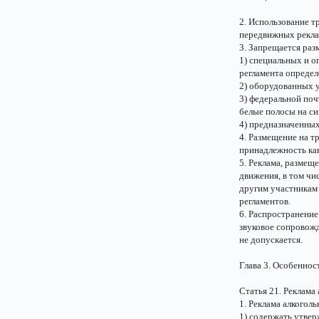
2. Использование т
передвижных рекла
3. Запрещается раз
1) специальных и 
регламента определ
2) оборудованных у
3) федеральной поч
белые полосы на си
4) предназначенных
4. Размещение на т
принадлежность как
5. Реклама, размещ
движения, в том ч
другим участникам
регламентов.
6. Распространение
звуковое сопровож
не допускается.
Глава 3. Особеннос
Статья 21. Реклама
1. Реклама алкогол
1) содержать утвер