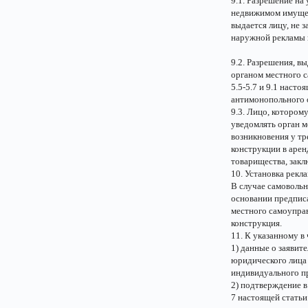
9.1. Разрешение на
недвижимом имущес
выдается лицу, не
наружной рекламы в
9.2. Разрешения, в
органом местного с
5.5-5.7 и 9.1 наст
антимонопольного 
9.3. Лицо, котором
уведомлять орган м
возникновения у тр
конструкции в арен
товарищества, закл
10. Установка рекл
В случае самоволь
основании предпис
местного самоуправ
конструкция.
11. К указанному в
1) данные о заявит
юридического лица 
индивидуального п
2) подтверждение в
7 настоящей стать