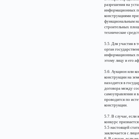
разрешения на уст
информационных п
конструкциями при
функциональным на
строительных площа
технические средст
5.5. Для участия в 
орган государстве
информационных по
этому лицу и его 
5.6. Аукцион или к
конструкции на зем
находится в госуда
договора между соо
самоуправления и в
проводится по исте
конструкции.
5.7. В случае, есл
конкурс признается
5.5 настоящей стат
заключается с лицо
6. В случае, если 