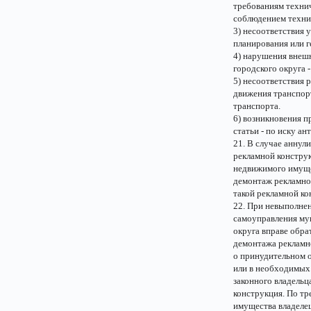
требованиям технич
соблюдением техни
3) несоответствия 
планирования или г
4) нарушения внеш
городского округа 
5) несоответствия 
движения транспорт
транспорта.
6) возникновения п
статьи - по иску а
21. В случае аннул
рекламной констру
недвижимого имущес
демонтаж рекламно
такой рекламной ко
22. При невыполне
самоуправления му
округа вправе обра
демонтажа рекламн
о принудительном 
или в необходимых 
законного владельц
конструкция. По тр
имущества владелец