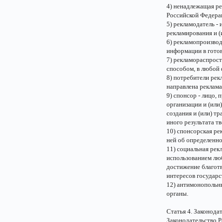
4) ненадлежащая ре
Российской Федера
5) рекламодатель -
рекламирования и (
6) рекламопроизво
информации в гото
7) рекламораспрос
способом, в любой 
8) потребители рек
направлена реклама
9) спонсор - лицо,
организации и (или
создания и (или) т
иного результата т
10) спонсорская ре
ней об определенно
11) социальная рек
использованием люб
достижение благот
интересов государс
12) антимонопольн
органы.
Статья 4. Законода
Законодательство Р