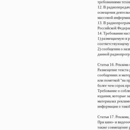
требованиями техни
12. В радиопередач
освещения деятельн
массовой информаци
13. В радиопрограм
Российской Федера
14. Требования нас
1) размещаемую в 
соответствующему 
2) сообщения о наз
данной радиопрогр
Статья 16. Реклама
Размещение текста
сообщениях и матер
или пометкой "на п
более чем сорок п
Требование о собл
издания, которые з
материалах реклам
информация о такой
Статья 17. Реклама
При кино- и видеоо
также совмещение 