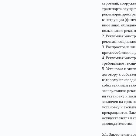
строений, сооружен
транспорта осущес
рекламораспростра
конструкции (физич
иное лицо, облада
пользования реклам
2. Рекламная конст
рекламы, социально
3. Распространение
приспособлении, пр
4. Рекламная конст
требованиям технич
5. Установка и экс
договору с собстве
которому присоеди
собственником тако
эксплуатацию рекла
на установку и эк
заключен на срок н
установку и эксплу
прекращаются. Зак
осуществляется в с
законодательства.
5.1. Заключение до