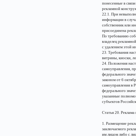
понесенные в связ
рекламной констру
22.1. При невыпол
информации в случ
собственник или ин
присоединена рекла
По требованию собс
владелец рекламной
с удалением этой и
23. Требования нас
витрины, киоски, л
24. Положения нас
самоуправления, п
федерального значе
законом от 6 октяб
самоуправления в Р
федерального значе
указанные полномо
субъектов Российс
Статья 20. Реклама
1. Размещение рекл
заключаемого рекл
им лицом либо с л