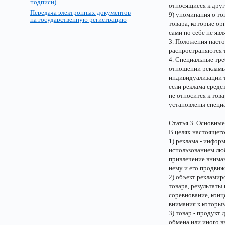
подписи)
относящиеся к друг
Передача электронных документов
9) упоминания о то
на государственную регистрацию
товара, которые ор
сами по себе не яв
3. Положения насто
распространяются 
4. Специальные тр
отношении рекламы
индивидуализации т
если реклама средс
не относится к тов
установлены специ
Статья 3. Основные
В целях настоящег
1) реклама - инфор
использованием люб
привлечение внима
нему и его продвиж
2) объект рекламир
товара, результаты
соревнование, конце
внимания к которым
3) товар - продукт 
обмена или иного в