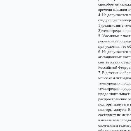
способом ее налож
времени вещания в 
4. Не допускается 
следующие телепер
1) религиозные тел
2) телепередачи пр
5. Указанные в час
рекламой непосредс
при условии, что о
6. Не допускается 
агитационных матер
соответствии с зак
Российской Федера
7. В детских и обр
менее чем пятнадца
телепередачи прод
телепередачи продо
продолжительность 
распространение р
полторы минуты и 
полторы минуты. В
составляет не мене
в начале телеперед
окончанием телепе
образовательных те