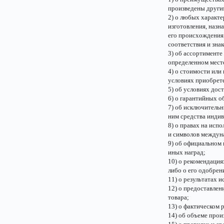
произведены други
2) о любых характер
изготовления, назн
его происхождения,
соответствия и зна
3) об ассортименте
определенном месте
4) о стоимости или 
условиях приобрете
5) об условиях дос
6) о гарантийных о
7) об исключительн
ним средства индив
8) о правах на исп
и символов междун
9) об официальном 
иных наград;
10) о рекомендаци
либо о его одобре
11) о результатах 
12) о предоставле
товара;
13) о фактическом 
14) об объеме прои