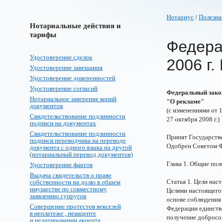
Нотариус
/
Полезна
Нотариальные действия и
тарифы
Федера
Удостоверение сделок
2006 г.
Удостоверение завещания
Удостоверение доверенностей
Удостоверение согласий
Федеральный закон
Нотариальное заверение копий
"О рекламе"
документов
(с изменениями от 18
Свидетельствование подлинности
27 октября 2008 г.)
подписи на документах
Свидетельствование подлинности
Принят Государств
подписи переводчика на переводе
Одобрен Советом Ф
документа с одного языка на другой
(нотариальный перевод документов)
Глава 1. Общие по
Удостоверение фактов
Выдача свидетельств о праве
Статья 1. Цели нас
собственности на долю в общем
имуществе по совместному
Целями настоящего 
заявлению супругов
основе соблюдения
Совершение протестов векселей
Федерации единства
в неплатеже , неакцепте
получение добросо
и недатировании акцепта