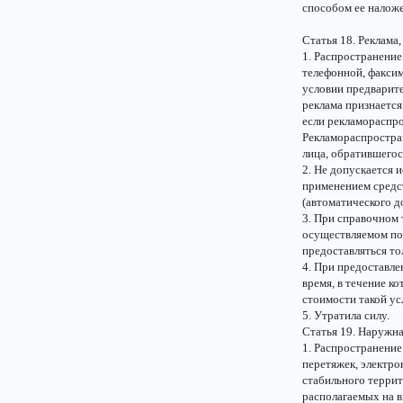
способом ее налож
Статья 18. Реклама
1. Распространение
телефонной, факсим
условии предварите
реклама признается
если рекламораспро
Рекламораспростра
лица, обратившегос
2. Не допускается 
применением средст
(автоматического д
3. При справочном 
осуществляемом по
предоставляться то
4. При предоставл
время, в течение к
стоимости такой ус
5. Утратила силу.
Статья 19. Наружна
1. Распространение
перетяжек, электро
стабильного террит
располагаемых на 