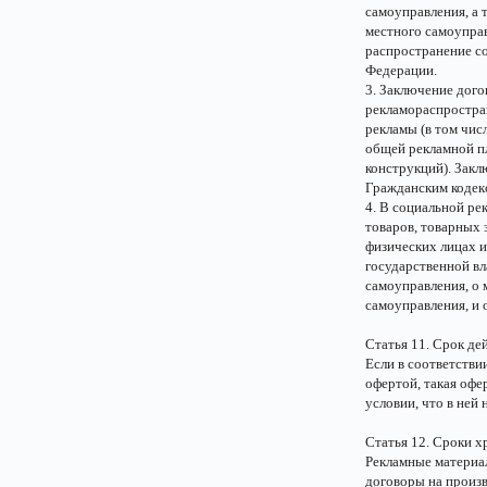
самоуправления, а 
местного самоуправ
распространение со
Федерации.
3. Заключение дого
рекламораспростра
рекламы (в том чис
общей рекламной п
конструкций). Закл
Гражданским кодек
4. В социальной ре
товаров, товарных 
физических лицах 
государственной вл
самоуправления, о 
самоуправления, и 
Статья 11. Срок де
Если в соответстви
офертой, такая офе
условии, что в ней 
Статья 12. Сроки 
Рекламные материал
договоры на произ