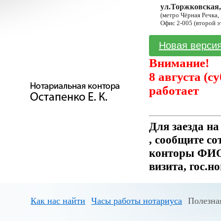
ул.Торжковская,
(метро Чёрная Речка,
Офис 2-005 (второй э
Новая версия
Внимание!
8 августа (с
работает
Для заезда н
, сообщите с
конторы ФИО 
визита, гос.н
Как нас найти
Часы работы нотариуса
Полезна