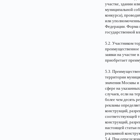
участке, здании ил
муниципальной собс
конкурса), проводи
или уполномоченны
Федерации. Форма п
государственной в
5.2. Участником то
преимущественное 
заявки на участие 
приобретает преим
5.3. Преимуществе
территории муницип
значения Москвы и 
сфере на указанных
случаев, если на т
более чем десять р
рекламы определяе
конструкций, разре
соответствующей т
конструкций, разре
настоящей статьи 
рекламной конструк
5.4. При определе