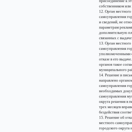
присоединение к эт
собственником или
12. Орган местного
самоуправления гор
и сведений, не от
параметрам реклам
дополнительную пл
связанных с выдаче
13. Орган местного
самоуправления гор
уполномоченными о
отказе в его выдач
органов такое согл
муниципального рай
14. Решение в пись
направлено органо
самоуправления гор
необходимых докуме
самоуправления му
округа решения в п
трех месяцев вправ
бездействия соотв
15. Решение об отк
местного самоупра
городского округа