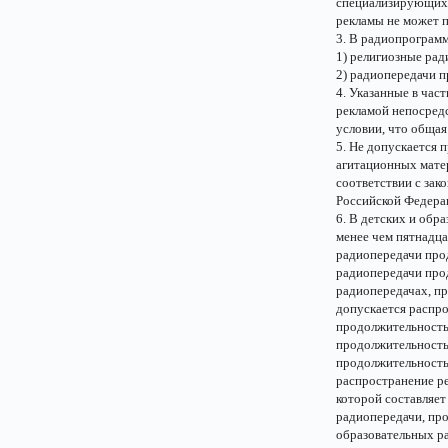
специализирующихс
рекламы не может п
3. В радиопрограм
1) религиозные рад
2) радиопередачи 
4. Указанные в час
рекламой непосредс
условии, что общая
5. Не допускается 
агитационных мате
соответствии с зак
Российской Федера
6. В детских и обр
менее чем пятнадца
радиопередачи про
радиопередачи про
радиопередачах, пр
допускается распр
продолжительность
продолжительность
продолжительность 
распространение р
которой составляет
радиопередачи, про
образовательных ра