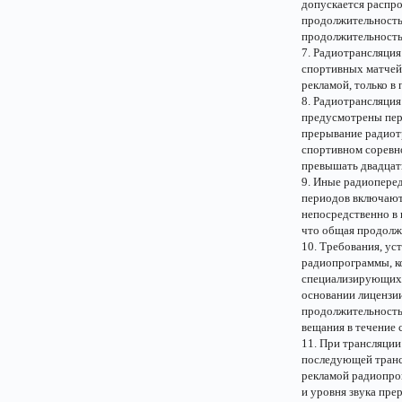
допускается распр
продолжительность
продолжительность
7. Радиотрансляция
спортивных матчей,
рекламой, только в
8. Радиотрансляция
предусмотрены пер
прерывание радиот
спортивном соревн
превышать двадцат
9. Иные радиоперед
периодов включают 
непосредственно в 
что общая продолж
10. Требования, ус
радиопрограммы, к
специализирующихс
основании лицензии
продолжительность 
вещания в течение 
11. При трансляции
последующей транс
рекламой радиопро
и уровня звука пр