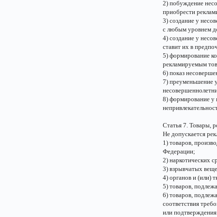
2) побуждение несо
приобрести реклам
3) создание у несо
с любым уровнем д
4) создание у несо
ставит их в предпо
5) формирование к
рекламируемым то
6) показ несоверше
7) преуменьшение 
несовершеннолетних
8) формирование у 
непривлекательнос
Статья 7. Товары, 
Не допускается рек
1) товаров, произв
Федерации;
2) наркотических с
3) взрывчатых веще
4) органов и (или) 
5) товаров, подлеж
6) товаров, подле
соответствия требо
или подтверждения 