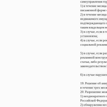
самоуправления го
1) в течение месяц
письменной форме о
2) в течение месяц
недвижимого имущес
подтверждающего п
таким владельцем 
3) в случае, если в
установлена;
4) в случае, если 
социальной реклам
5) в случае, если 
рекламной конструк
статьи, либо резул
законодательством
6) в случае наруше
19. Решение об ан
в течение трех меся
20. Разрешение мож
1) неоднократного 
Российской Федерац
2) обнаружения нес