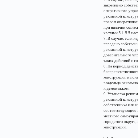
закреплено собстве
оперативного управ
рекламной конструк
правом оперативно
при наличии соглас
частями 5.1-5.5 нас
7. В случае, если 
передано собственн
рекламной констру
доверительного уп
таких действий с 
8. На период дейст
беспрепятственног
конструкция, и пол
владельца рекламно
и демонтажом.
9. Установка рекла
рекламной конструк
собственника или ин
соответствующего 
местного самоупра
городского округа,
конструкции.