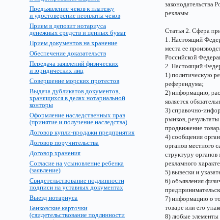
законодательства Р
Предъявление чеков к платежу
рекламы.
и удостоверение неоплаты чеков
Прием в депозит нотариуса
Статья 2. Сфера пр
денежных средств и ценных бумаг
1. Настоящий Федер
Прием документов на хранение
места ее производс
Обеспечение доказательств
Российской Федера
Передача заявлений физических
2. Настоящий Федер
и юридических лиц
1) политическую ре
Совершение морских протестов
референдума;
Выдача дубликатов документов,
2) информацию, рас
хранящихся в делах нотариальной
является обязатель
конторы
3) справочно-инфо
Оформление наследственных прав
рынков, результаты
(принятие и получение наследства)
продвижение товара
Договор купли-продажи предприятия
4) сообщения орган
Договор поручительства
органов местного с
Договор хранения
структуру органов 
Согласие на усыновление ребенка
рекламного характе
(заявление)
5) вывески и указа
Свидетельствование подлинности
6) объявления физи
подписи на уставных документах
предпринимательск
Выезд нотариуса
7) информацию о то
товаре или его упак
Банковские карточки
(свидетельствование подлинности
8) любые элементы 