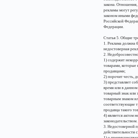
закона. Отношения,
рекламы могут рег
законом иными фед
Российской Федера
Федерации.
Статья 5. Общие тр
1. Реклама должна 
недостоверная рекл
2. Недобросовестно
1) содержит некорр
товарами, которые
продавцами;
2) порочит честь, 
3) представляет со
время или в данном
товарный знак или 
товарным знаком ил
соответствующие тр
продавца такого то
4) является актом 
законодательством.
3. Недостоверной п
действительности с
1) о преимуществах