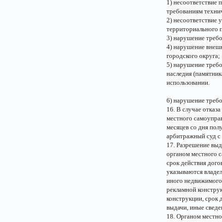
1) несоответствие 
требованиям технич
2) несоответствие 
территориального 
3) нарушение треб
4) нарушение внеш
городского округа;
5) нарушение требо
наследия (памятник
использовании.
6) нарушение требо
16. В случае отказ
местного самоуправ
месяцев со дня пол
арбитражный суд с 
17. Разрешение вы
органом местного 
срок действия дого
указываются владел
иного недвижимого 
рекламной конструк
конструкции, срок 
выдачи, иные сведе
18. Органом местн