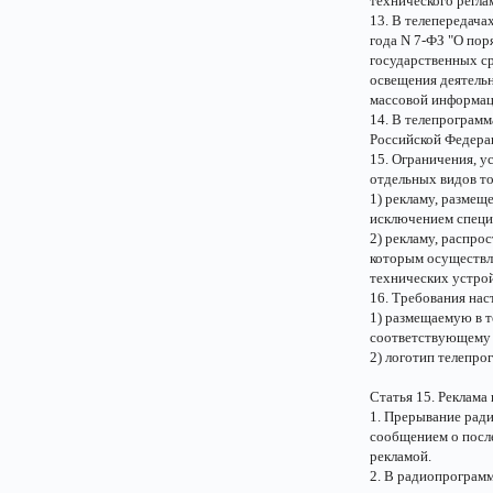
технического регла
13. В телепередача
года N 7-ФЗ "О пор
государственных ср
освещения деятельн
массовой информаци
14. В телепрограмм
Российской Федера
15. Ограничения, 
отдельных видов то
1) рекламу, размещ
исключением специ
2) рекламу, распро
которым осуществл
технических устрой
16. Требования нас
1) размещаемую в 
соответствующему 
2) логотип телепр
Статья 15. Реклама
1. Прерывание рад
сообщением о посл
рекламой.
2. В радиопрограмм