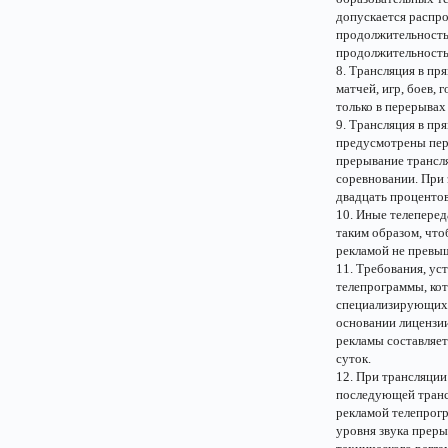
допускается распро
продолжительность
продолжительность
8. Трансляция в пр
матчей, игр, боев,
только в перерывах
9. Трансляция в пр
предусмотрены пер
прерывание трансл
соревновании. При
двадцать процентов
10. Иные телеперед
таким образом, чт
рекламой не превы
11. Требования, ус
телепрограммы, кот
специализирующихс
основании лицензии
рекламы составляет
суток.
12. При трансляции
последующей транс
рекламой телепрог
уровня звука прер