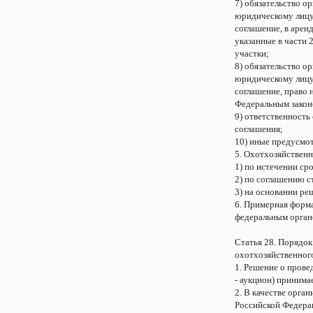
7) обязательство о
юридическому лицу
соглашение, в арен
указанные в части 
участки;
8) обязательство о
юридическому лицу
соглашение, право 
Федеральным закон
9) ответственность
соглашения;
10) иные предусмо
5. Охотхозяйственн
1) по истечении сро
2) по соглашению с
3) на основании ре
6. Примерная форм
федеральным орган
Статья 28. Порядок
охотхозяйственног
1. Решение о прове
- аукцион) принима
2. В качестве орга
Российской Федера