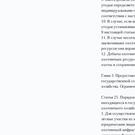
угодья определяетс
индивидуальными п
соответствии с на
10. В случае, если
угодья устанавлив
9 настоящей статьи
11. В случае несог
заключивших охотх
ресурсов они вправ
12. Добыча охотни
охотничьих ресурсо
охоты и сохранени
Глава 3. Предостав
государственной со
хозяйства. Огранич
Статья 25. Порядок
находящихся в госу
охотничьего хозяй
1. Для осуществлен
лесные участки из 
юридическим лицам
охотничьей инфраст