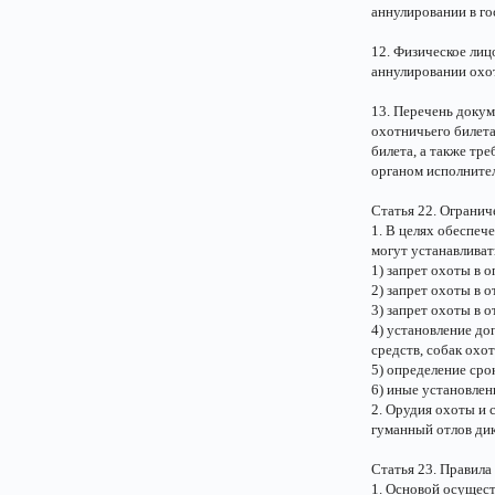
аннулировании в г
12. Физическое лиц
аннулировании охот
13. Перечень докум
охотничьего билета
билета, а также т
органом исполнител
Статья 22. Ограни
1. В целях обеспеч
могут устанавлива
1) запрет охоты в 
2) запрет охоты в 
3) запрет охоты в 
4) установление д
средств, собак охо
5) определение сро
6) иные установлен
2. Орудия охоты и
гуманный отлов ди
Статья 23. Правила
1. Основой осущест