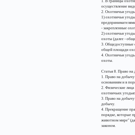
1. В границы охот
осуществление видо
2. Охотничьи угодь
1) охотничьи угод
предпринимателями
- закрепленные охо
2) охотничьи угодь
охоты (далее - общ
3. Общедоступные о
общей площади охо
4. Охотничьи угодь
охоты.
Статья 8. Право на
1. Право на добычу
основаниям и в по
2. Физические лица
охотничьих угодья
3. Право на добычу
добычу.
4. Прекращение пра
порядке, которые п
животном мире" (д
законом.