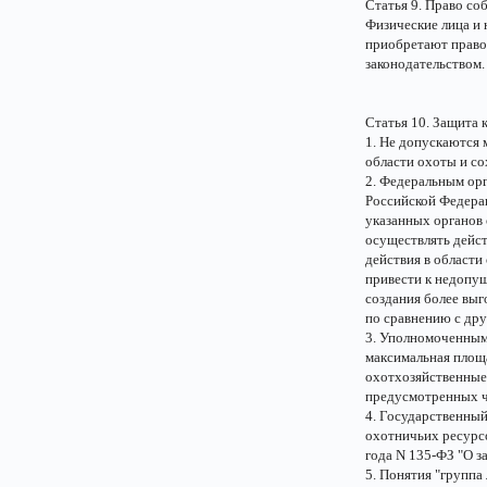
Статья 9. Право с
Физические лица и
приобретают право
законодательством.
Статья 10. Защита 
1. Не допускаются 
области охоты и со
2. Федеральным орг
Российской Федера
указанных органов 
осуществлять дейст
действия в области
привести к недопу
создания более вы
по сравнению с др
3. Уполномоченным
максимальная площ
охотхозяйственные 
предусмотренных ча
4. Государственный
охотничьих ресурсо
года N 135-ФЗ "О з
5. Понятия "группа