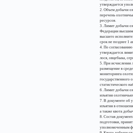
утверждается упол
2. Объем добычи ох
перечень охотничьи
ресурсов.
3. Лимит добычи о
Федерации высшим 
высшего исполнител
срок не позднее 1 а
4. По согласовани
утверждается лимит
лося, овцебыка, сер
5. При исчислении
размещение в среде
мониторинга охотн
государственного о
статистического на
6. Лимит добычи о
изъятия охотничьих
7. В документе об
изъятия в отношени
а также квота добы
8. Состав докумен
подготовки, принят
уполномоченным фе
9. Квота добычи о