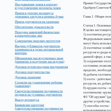
Принят Государств
Предъявление чеков к платежу
Одобрен Советом Ф
и удостоверение неоплаты чеков
Прием в депозит нотариуса
денежных средств и ценных бумаг
Глава 1. Общие по
Прием документов на хранение
Статья 1. Основные
Обеспечение доказательств
В целях настоящег
Передача заявлений физических
1) охотничьи ресур
и юридических лиц
Федеральным законо
Совершение морских протестов
могут быть использ
Выдача дубликатов документов,
2) охотничье хозяй
хранящихся в делах нотариальной
ресурсов и среды и
конторы
данной сфере, а та
Оформление наследственных прав
3) сохранение охот
(принятие и получение наследства)
состоянии, позволя
Договор купли-продажи предприятия
пределах, необход
Договор поручительства
4) добыча охотничь
Договор хранения
5) охота - деятель
Согласие на усыновление ребенка
ресурсов, их добыч
(заявление)
6) орудия охоты - 
Свидетельствование подлинности
охотничьему оружию
подписи на уставных документах
ФЗ "Об оружии" (да
Выезд нотариуса
другие устройства
Банковские карточки
7) способы охоты -
(свидетельствование подлинности
использованием ох