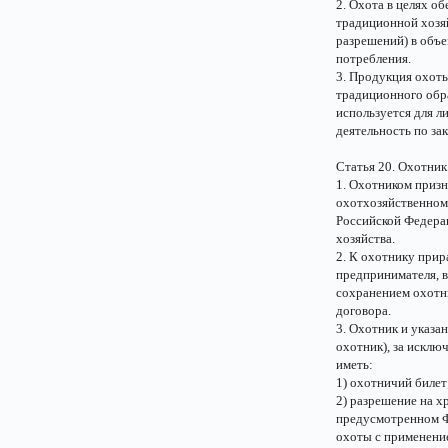
2. Охота в целях о
традиционной хозяй
разрешений) в объ
потребления.
3. Продукция охоты
традиционного обр
используется для л
деятельность по за
Статья 20. Охотник
1. Охотником призн
охотхозяйственном
Российской Федерац
хозяйства.
2. К охотнику прир
предпринимателя, 
сохранением охотни
договора.
3. Охотник и указа
охотник), за исклю
иметь:
1) охотничий билет
2) разрешение на х
предусмотренном Ф
охоты с применени