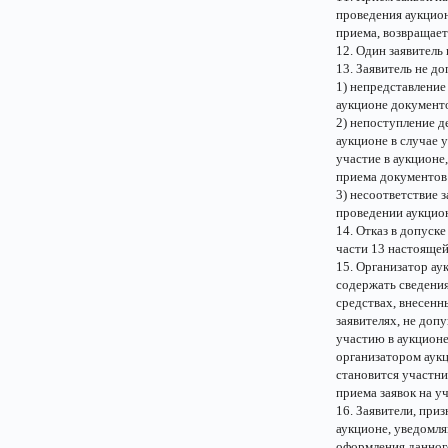
проведения аукцион
приема, возвращает
12. Один заявитель 
13. Заявитель не д
1) непредставление
аукционе документ
2) непоступление д
аукционе в случае 
участие в аукционе
приема документов 
3) несоответствие 
проведении аукцио
14. Отказ в допуск
части 13 настоящей
15. Организатор ау
содержать сведения
средствах, внесенны
заявителях, не доп
участию в аукционе
организатором аукц
становится участни
приема заявок на уч
16. Заявители, при
аукционе, уведомля
оформления данного