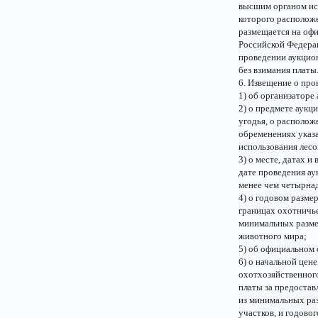
высшим органом ис
которого расположе
размещается на офи
Российской Федерац
проведении аукцио
без взимания платы
6. Извещение о про
1) об организаторе
2) о предмете аукц
угодья, о располож
обременениях указа
использования лесо
3) о месте, датах и
дате проведения ау
менее чем четырна
4) о годовом разме
границах охотничье
минимальных размер
животного мира;
5) об официальном 
6) о начальной цен
охотхозяйственного
платы за предостав
из минимальных ра
участков, и годово