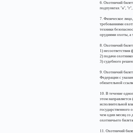
6. Охотничий билет
подпунктах "а", "г"
7. Физическое лицо,
требованиями охот
техники безопасно
орудиями охоты, а
8. Охотничий билет
1) несоответствия 
2) подачи охотнико
3) судебного решен
9. Охотничий билет
Федерации с указан
обязательной ссылк
10. В течение одно
этом направляется 
исполнительной вл
государственного о
чем один месяц со 
охотничьего билета
11. Охотничий биле