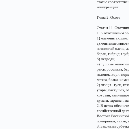
статье соответстве
конкуренции".
Глава 2. Охота
Статья 11. Охотни
1. К охотничьим ре
1) млекопитающие:
а) копытные животны
пятнистый олень, л
баран, гибриды зуб
б) медведи;
в) пушные животные 
рысь, росомаха, бар
колонок, хори, норк
летяга, белки, хомя
2) птицы - гуси, каз
улары, пастушок, о
хрустан, камнешарк
дупеля, гаршнеп, в
2. В целях обеспеч
хозяйственной дея
Востока Российской
поморники, чайки, 
3. Законами субъек