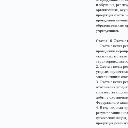
и обучения, реализ
организациям, осущ
продукция охоты не
проведения научны
образовательным о
учреждениям.
Статья 16. Охота в
1. Охота в целях р
проведении меропр
указанных в статье
территориях, явля
2. Охота в целях р
угодьях осуществл
заключившими охот
3. Охота в целях р
охотничьих угодья
соответствующими 
добычу охотничьих 
Федерального закон
4. В случае, если 
регулирования числ
физическим лицом, 
продукция реализу