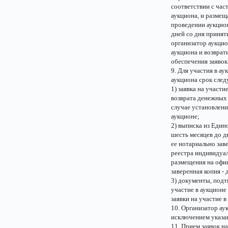
соответствии с час
аукциона, и размещ
проведении аукцион
дней со дня принят
организатор аукцио
аукциона и возврат
обеспечения заявок
9. Для участия в а
аукциона срок сле
1) заявка на участ
возврата денежных 
случае установлени
аукционе;
2) выписка из Един
шесть месяцев до д
ее нотариально зав
реестра индивидуал
размещения на офиц
заверенная копия -
3) документы, подт
участие в аукционе
заявки на участие в
10. Организатор ау
исключением указан
11. Прием заявок на