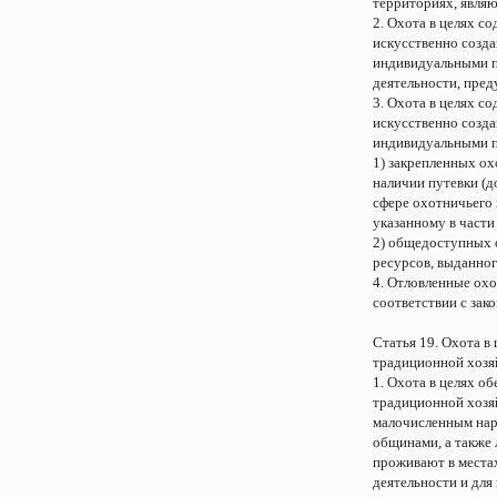
территориях, явля
2. Охота в целях с
искусственно созд
индивидуальными п
деятельности, пред
3. Охота в целях с
искусственно созд
индивидуальными пр
1) закрепленных ох
наличии путевки (д
сфере охотничьего 
указанному в части
2) общедоступных 
ресурсов, выданног
4. Отловленные ох
соответствии с зак
Статья 19. Охота в
традиционной хозя
1. Охота в целях о
традиционной хозя
малочисленным нар
общинами, а также 
проживают в места
деятельности и для