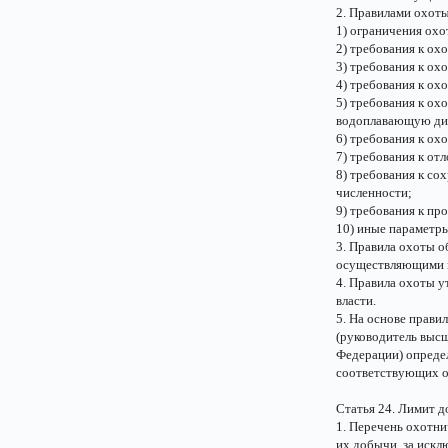
2. Правилами охот
1) ограничения охо
2) требования к ох
3) требования к охо
4) требования к ох
5) требования к ох
водоплавающую дич
6) требования к ох
7) требования к от
8) требования к со
численности;
9) требования к пр
10) иные параметр
3. Правила охоты 
осуществляющими в
4. Правила охоты 
власти.
5. На основе прав
(руководитель высш
Федерации) опреде
соответствующих о
Статья 24. Лимит 
1. Перечень охотни
их добычи, за искл