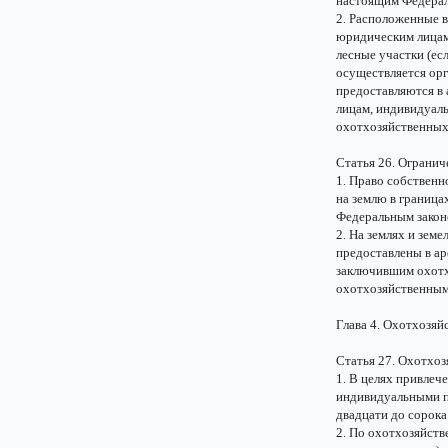
настоящим Федерал
2. Расположенные в
юридическим лицам
лесные участки (ес
осуществляется ор
предоставляются в 
лицам, индивидуал
охотхозяйственных
Статья 26. Огранич
1. Право собственн
на землю в граница
Федеральным закон
2. На землях и зем
предоставлены в а
заключившим охотхо
охотхозяйственным
Глава 4. Охотхозяй
Статья 27. Охотхо
1. В целях привлеч
индивидуальными п
двадцати до сорока 
2. По охотхозяйст