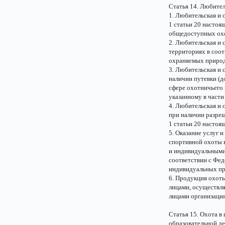
Статья 14. Любител
1. Любительская и 
1 статьи 20 настоя
общедоступных охо
2. Любительская и
территориях в соот
охраняемых природ
3. Любительская и 
наличии путевки (д
сфере охотничьего 
указанному в части
4. Любительская и
при наличии разреш
1 статьи 20 настоя
5. Оказание услуг 
спортивной охоты 
и индивидуальными
соответствии с Фе
индивидуальных пр
6. Продукция охоты
лицами, осуществл
лицами организаци
Статья 15. Охота в
образовательной д