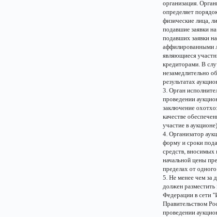
организация. Орган
определяет порядок
физические лица, л
подавшие заявки на 
подавших заявки на
аффилированными ли
являющиеся участни
кредиторами. В слу
незамедлительно об
результатах аукцио
3. Орган исполните
проведении аукцион
заключение охотхоз
качестве обеспечени
участие в аукционе
4. Организатор аук
форму и сроки пода
средств, вносимых 
начальной цены пре
пределах от одного
5. Не менее чем за
должен разместить 
Федерации в сети 
Правительством Рос
проведении аукцио