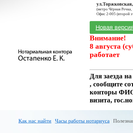
ул.Торжковская,
(метро Чёрная Речка,
Офис 2-005 (второй э
Новая версия
Внимание!
8 августа (с
работает
Для заезда н
, сообщите с
конторы ФИО 
визита, гос.н
Как нас найти
Часы работы нотариуса
Полезна