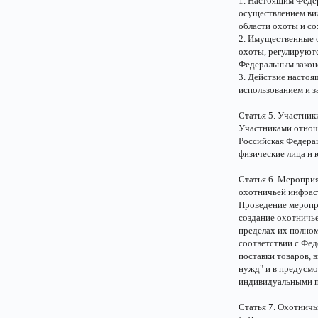
1. Настоящим Феде
осуществлением вид
области охоты и со
2. Имущественные 
охоты, регулируют
Федеральным закон
3. Действие настоя
использованием и 
Статья 5. Участник
Участниками отнош
Российская Федера
физические лица и 
Статья 6. Мероприя
охотничьей инфра
Проведение меропр
создание охотничь
пределах их полном
соответствии с Фед
поставки товаров, 
нужд" и в предусм
индивидуальными 
Статья 7. Охотничь