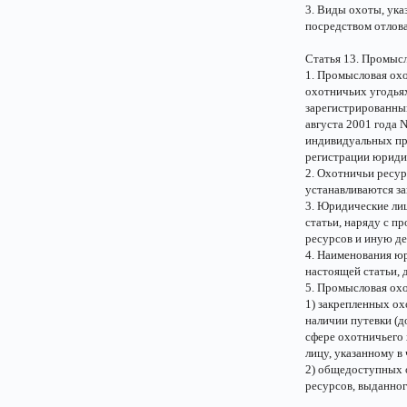
3. Виды охоты, ука
посредством отлов
Статья 13. Промыс
1. Промысловая ох
охотничьих угодья
зарегистрированным
августа 2001 года 
индивидуальных пре
регистрации юриди
2. Охотничьи ресу
устанавливаются з
3. Юридические лиц
статьи, наряду с п
ресурсов и иную де
4. Наименования ю
настоящей статьи, 
5. Промысловая охо
1) закрепленных ох
наличии путевки (д
сфере охотничьего 
лицу, указанному в
2) общедоступных 
ресурсов, выданног