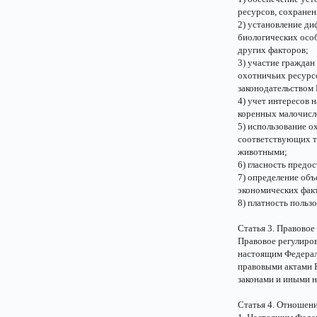
ресурсов, сохранен
2) установление д
биологических особ
других факторов;
3) участие гражда
охотничьих ресурсо
законодательством
4) учет интересов 
коренных малочисл
5) использование о
соответствующих т
животными;
6) гласность предо
7) определение объ
экономических фак
8) платность польз
Статья 3. Правовое
Правовое регулиров
настоящим Федерал
правовыми актами 
законами и иными 
Статья 4. Отношен