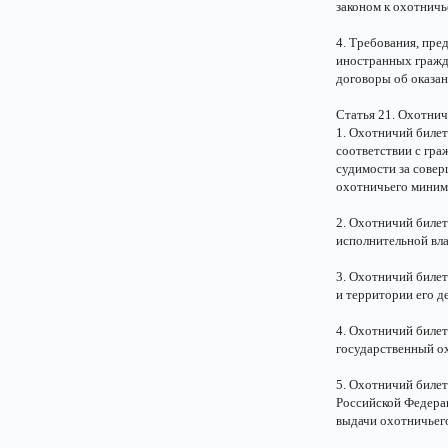
законом к охотнич
4. Требования, пре
иностранных гражд
договоры об оказан
Статья 21. Охотнич
1. Охотничий биле
соответствии с гр
судимости за сове
охотничьего миниму
2. Охотничий билет
исполнительной вла
3. Охотничий билет
и территории его д
4. Охотничий билет
государственный о
5. Охотничий билет
Российской Федерац
выдачи охотничьего