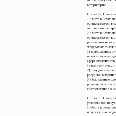
охоты, или уничтож
ветеринарии.
Статья 17. Охота в
1. Охота в целях а
осуществляется в о
охотничьих ресурс
2. Охота в целях а
осуществляется юр
разрешения на осущ
Федерального закона
1) закрепленных ох
наличии путевки (д
сфере охотничьего 
указанному в части
2) общедоступных 
ресурсов, выданног
3. Отловленные ох
размещены в новой 
соответствии с зак
Статья 18. Охота в
условиях или искус
1. Охота в целях с
искусственно созда