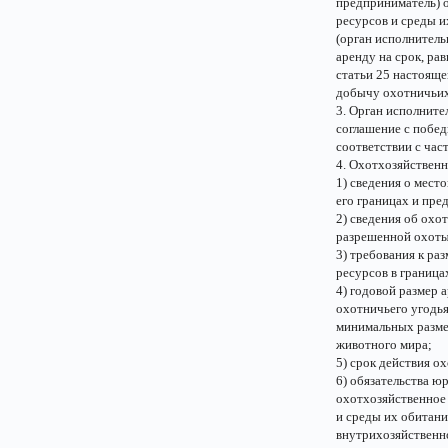
предприниматель) 
ресурсов и среды и
(орган исполнитель
аренду на срок, ра
статьи 25 настояще
добычу охотничьих
3. Орган исполните
соглашение с побед
соответствии с час
4. Охотхозяйственн
1) сведения о мест
его границах и пре
2) сведения об охо
разрешенной охоты 
3) требования к ра
ресурсов в граница
4) годовой размер 
охотничьего угодья
минимальных размер
животного мира;
5) срок действия о
6) обязательства 
охотхозяйственное
и среды их обитани
внутрихозяйственн