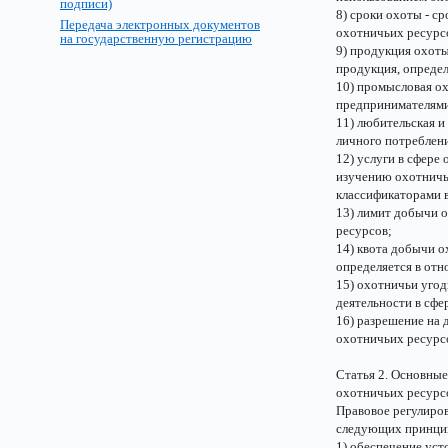
подписи)
8) сроки охоты - с
Передача электронных документов
охотничьих ресурс
на государственную регистрацию
9) продукция охоты
продукция, опреде
10) промысловая о
предпринимателями 
11) любительская и
личного потреблен
12) услуги в сфере
изучению охотничь
классификаторами в
13) лимит добычи 
ресурсов;
14) квота добычи о
определяется в отн
15) охотничьи угод
деятельности в сфе
16) разрешение на
охотничьих ресурс
Статья 2. Основные
охотничьих ресурс
Правовое регулиров
следующих принци
1) обеспечение ус