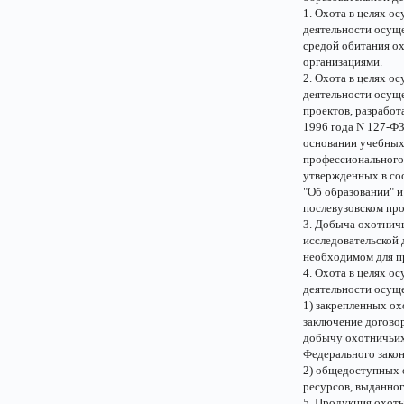
1. Охота в целях о
деятельности осуще
средой обитания о
организациями.
2. Охота в целях о
деятельности осуще
проектов, разработ
1996 года N 127-ФЗ
основании учебных
профессионального
утвержденных в соо
"Об образовании" и
послевузовском пр
3. Добыча охотнич
исследовательской 
необходимом для п
4. Охота в целях о
деятельности осуще
1) закрепленных о
заключение договор
добычу охотничьих 
Федерального закон
2) общедоступных 
ресурсов, выданног
5. Продукция охоты