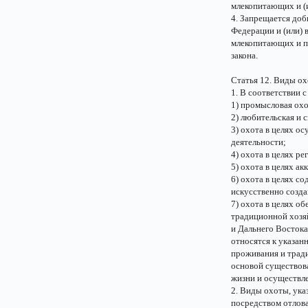
млекопитающих и (и
4. Запрещается до
Федерации и (или) 
млекопитающих и п
закона.
Статья 12. Виды о
1. В соответствии 
1) промысловая охо
2) любительская и 
3) охота в целях о
деятельности;
4) охота в целях р
5) охота в целях а
6) охота в целях с
искусственно созда
7) охота в целях о
традиционной хозя
и Дальнего Востока
относятся к указан
проживания и тради
основой существова
жизни и осуществле
2. Виды охоты, ука
посредством отлова