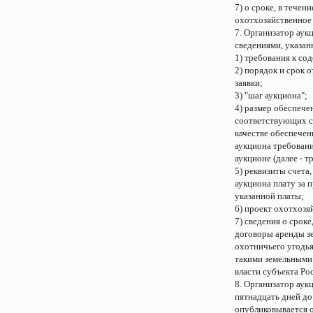
7) о сроке, в тече
охотхозяйственное
7. Организатор аук
сведениями, указан
1) требования к со
2) порядок и срок о
заявки;
3) "шаг аукциона";
4) размер обеспечен
соответствующих ср
качестве обеспечен
аукциона требовани
аукционе (далее - т
5) реквизиты счета
аукциона плату за 
указанной платы;
6) проект охотхозя
7) сведения о срок
договоры аренды зе
охотничьего угодья
такими земельными
власти субъекта Ро
8. Организатор аук
пятнадцать дней до
опубликовывается о