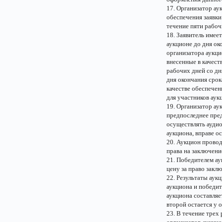
17. Организатор ау
обеспечения заявки
течение пяти рабоч
18. Заявитель имее
аукционе до дня ок
организатора аукци
внесенные в качеств
рабочих дней со дн
дня окончания срок
качестве обеспечен
для участников аук
19. Организатор ау
предпоследнее пред
осуществлять аудио
аукциона, вправе о
20. Аукцион прово
права на заключени
21. Победителем а
цену за право закл
22. Результаты ау
аукциона и победит
аукциона составляе
второй остается у 
23. В течение трех