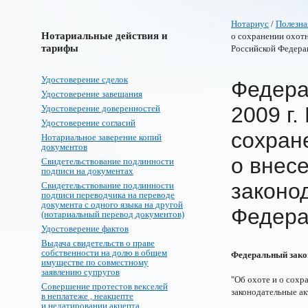
Нотариус
/
Полезна
Нотариальные действия и
о сохранении охотн
тарифы
Российской Федера
Удостоверение сделок
Федера
Удостоверение завещания
2009 г.
Удостоверение доверенностей
Удостоверение согласий
сохран
Нотариальное заверение копий
документов
о внес
Свидетельствование подлинности
подписи на документах
законо
Свидетельствование подлинности
подписи переводчика на переводе
документа с одного языка на другой
Федера
(нотариальный перевод документов)
Удостоверение фактов
Выдача свидетельств о праве
собственности на долю в общем
Федеральный закон
имуществе по совместному
заявлению супругов
"Об охоте и о сохр
Совершение протестов векселей
законодательные а
в неплатеже , неакцепте
и недатировании акцепта