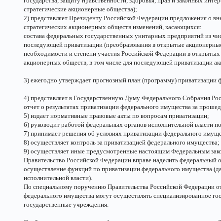
государства, защиту нравственности, здоровья, прав и законных инте
стратегические акционерные общества);
2) представляет Президенту Российской Федерации предложения о вн
стратегических акционерных обществ изменений, касающихся:
состава федеральных государственных унитарных предприятий из числ
последующей приватизации (преобразования в открытые акционерные
необходимости и степени участия Российской Федерации в открытых
акционерных обществ, в том числе для последующей приватизации а
3) ежегодно утверждает прогнозный план (программу) приватизации 
4) представляет в Государственную Думу Федерального Собрания Рос
отчет о результатах приватизации федерального имущества за проше
5) издает нормативные правовые акты по вопросам приватизации;
6) руководит работой федеральных органов исполнительной власти п
7) принимает решения об условиях приватизации федерального имуще
8) осуществляет контроль за приватизацией федерального имущества;
9) осуществляет иные предусмотренные настоящим Федеральным зак
Правительство Российской Федерации вправе наделить федеральный 
осуществление функций по приватизации федерального имущества (д
исполнительной власти).
По специальному поручению Правительства Российской Федерации от
федерального имущества могут осуществлять специализированное го
государственные учреждения.