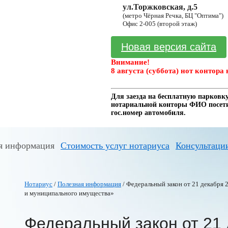
ул.Торжковская, д.5
(метро Чёрная Речка, БЦ "Оптима")
Офис 2-005 (второй этаж)
Новая версия сайта
Внимание!
8 августа (суббота) нот контора 
Для заезда на бесплатную парковку
нотариальной конторы ФИО посетит
гос.номер автомобиля.
я информация
Стоимость услуг нотариуса
Консультаци
Нотариус
/
Полезная информация
/ Федеральный закон от 21 декабря 2
и муниципального имущества»
Федеральный закон от 21