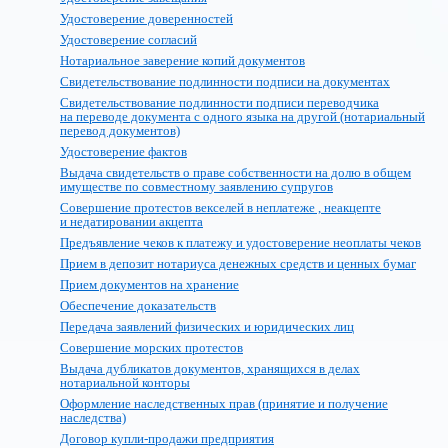
Удостоверение доверенностей
Удостоверение согласий
Нотариальное заверение копий документов
Свидетельствование подлинности подписи на документах
Свидетельствование подлинности подписи переводчика
на переводе документа с одного языка на другой (нотариальный
перевод документов)
Удостоверение фактов
Выдача свидетельств о праве собственности на долю в общем
имуществе по совместному заявлению супругов
Совершение протестов векселей в неплатеже , неакцепте
и недатировании акцепта
Предъявление чеков к платежу и удостоверение неоплаты чеков
Прием в депозит нотариуса денежных средств и ценных бумаг
Прием документов на хранение
Обеспечение доказательств
Передача заявлений физических и юридических лиц
Совершение морских протестов
Выдача дубликатов документов, хранящихся в делах
нотариальной конторы
Оформление наследственных прав (принятие и получение
наследства)
Договор купли-продажи предприятия