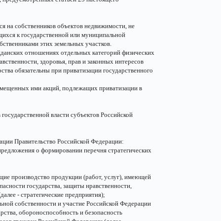
я на собственников объектов недвижимости, не
ихся к государственной или муниципальной
бственниками этих земельных участков.
ажданских отношениях отдельных категорий физических
авственности, здоровья, прав и законных интересов
рства обязательны при приватизации государственного
змещенных ими акций, подлежащих приватизации в
 государственной власти субъектов Российской
зации Правительство Российской Федерации:
 предложения о формировании перечня стратегических
ие производство продукции (работ, услуг), имеющей
пасности государства, защиты нравственности,
далее - стратегические предприятия);
ьной собственности и участие Российской Федерации
арства, обороноспособность и безопасность