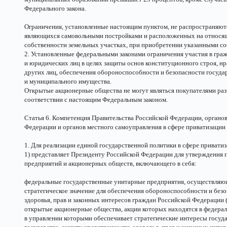
Федерального закона.
Ограничения, установленные настоящим пунктом, не распространяютс
являющихся самовольными постройками и расположенных на относящ
собственности земельных участках, при приобретении указанными со
2. Установленные федеральными законами ограничения участия в гр
и юридических лиц в целях защиты основ конституционного строя, нр
других лиц, обеспечения обороноспособности и безопасности госуда
и муниципального имущества.
Открытые акционерные общества не могут являться покупателями ра
соответствии с настоящим Федеральным законом.
Статья 6. Компетенция Правительства Российской Федерации, органов
Федерации и органов местного самоуправления в сфере приватизации
1. Для реализации единой государственной политики в сфере привати
1) представляет Президенту Российской Федерации для утверждения
предприятий и акционерных обществ, включающего в себя:
федеральные государственные унитарные предприятия, осуществляющ
стратегическое значение для обеспечения обороноспособности и безо
здоровья, прав и законных интересов граждан Российской Федерации (
открытые акционерные общества, акции которых находятся в федерал
в управлении которыми обеспечивает стратегические интересы госуд