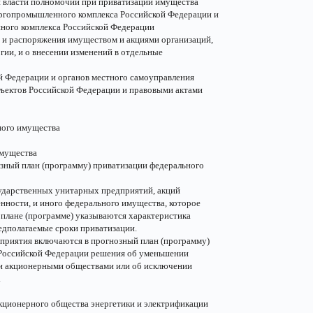
 власти полномочий при приватизации имущества
ргопромышленного комплекса Российской Федерации и
ного комплекса Российской Федерации
 и распоряжения имуществом и акциями организаций,
ии, и о внесении изменений в отдельные
ой Федерации и органов местного самоуправления
ъектов Российской Федерации и правовыми актами
ного имущества
имущества
зный план (программу) приватизации федерального
сударственных унитарных предприятий, акций
ности, и иного федерального имущества, которое
 плане (программе) указываются характеристика
едполагаемые сроки приватизации.
дприятия включаются в прогнозный план (программу)
 Российской Федерации решения об уменьшении
ми акционерными обществами или об исключении
.
акционерного общества энергетики и электрификации