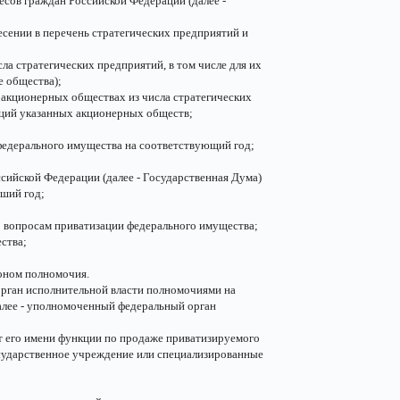
ресов граждан Российской Федерации (далее -
есении в перечень стратегических предприятий и
а стратегических предприятий, в том числе для их
 общества);
 акционерных обществах из числа стратегических
кций указанных акционерных обществ;
федерального имущества на соответствующий год;
сийской Федерации (далее - Государственная Дума)
дший год;
о вопросам приватизации федерального имущества;
ства;
оном полномочия.
орган исполнительной власти полномочиями на
алее - уполномоченный федеральный орган
 его имени функции по продаже приватизируемого
сударственное учреждение или специализированные