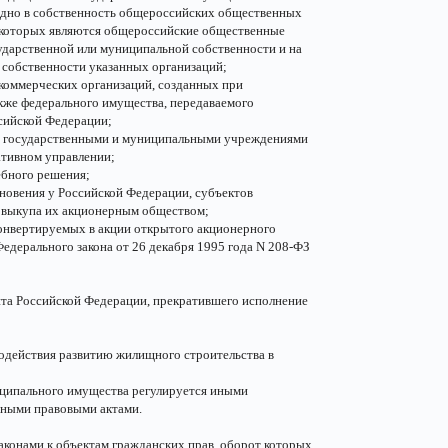
ездно в собственность общероссийских общественных
 которых являются общероссийские общественные
сударственной или муниципальной собственности и на
 собственности указанных организаций;
екоммерческих организаций, созданных при
кже федерального имущества, передаваемого
сийской Федерации;
, государственными и муниципальными учреждениями
ативном управлении;
ебного решения;
новения у Российской Федерации, субъектов
 выкупа их акционерным обществом;
конвертируемых в акции открытого акционерного
Федерального закона от 26 декабря 1995 года N 208-ФЗ
нта Российской Федерации, прекратившего исполнение
содействия развитию жилищного строительства в
иципального имущества регулируется иными
вными правовыми актами.
аконами к объектам гражданских прав, оборот которых