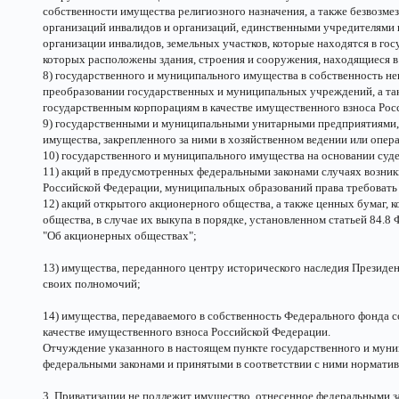
собственности имущества религиозного назначения, а также безвозм
организаций инвалидов и организаций, единственными учредителями
организации инвалидов, земельных участков, которые находятся в го
которых расположены здания, строения и сооружения, находящиеся в
8) государственного и муниципального имущества в собственность н
преобразовании государственных и муниципальных учреждений, а та
государственным корпорациям в качестве имущественного взноса Рос
9) государственными и муниципальными унитарными предприятиями
имущества, закрепленного за ними в хозяйственном ведении или опер
10) государственного и муниципального имущества на основании суд
11) акций в предусмотренных федеральными законами случаях возник
Российской Федерации, муниципальных образований права требовать
12) акций открытого акционерного общества, а также ценных бумаг, 
общества, в случае их выкупа в порядке, установленном статьей 84.8 
"Об акционерных обществах";
13) имущества, переданного центру исторического наследия Президе
своих полномочий;
14) имущества, передаваемого в собственность Федерального фонда 
качестве имущественного взноса Российской Федерации.
Отчуждение указанного в настоящем пункте государственного и мун
федеральными законами и принятыми в соответствии с ними нормати
3. Приватизации не подлежит имущество, отнесенное федеральными з