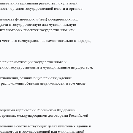
вывается на признании равенства покупателей
ности органов государственной власти и органов
венность физических и (или) юридических лиц
редачи в государственную или муниципальную
итал которых вносится государственное или
 местного самоуправления самостоятельно в порядке,
 при приватизации государственного и
влению государственным и муниципальным имуществом.
а отношения, возникающие при отчуждении:
х расположены объекты недвижимости, в том числе
пределами территории Российской Федерации;
смотренных международными договорами Российской
ьзования в соответствующих целях культовых зданий и
ходящегося в государственной или муниципальной