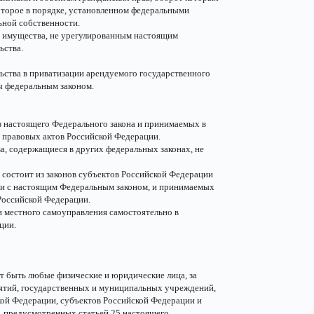
которое в порядке, установленном федеральными
ьной собственности.
о имущества, не урегулированным настоящим
ьства.
ьства в приватизации арендуемого государственного
ы федеральным законом.
з настоящего Федерального закона и принимаемых в
 правовых актов Российской Федерации.
, содержащиеся в других федеральных законах, не
 состоит из законов субъектов Российской Федерации
ии с настоящим Федеральным законом, и принимаемых
Российской Федерации.
 местного самоуправления самостоятельно в
ции.
т быть любые физические и юридические лица, за
тий, государственных и муниципальных учреждений,
кой Федерации, субъектов Российской Федерации и
, предусмотренных статьей 25 настоящего