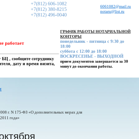
+7(812) 606-1082
6061082@mail.ru
+7(812) 380-8215
notaru@list.ru
+7(812) 496-0040
ГРАФИК РАБОТЫ НОТАРИАЛЬНОЙ
КОНТОРЫ
понедельник - пятница с 9:30 до
не работает
18:00
суббота с 12:00 до 18:00
ВОСКРЕСЕНЬЕ - ВЫХОДНОЙ
 БЦ , сообщите сотруднику
прием документов завершается за 30
еля, дату и время визита,
минут до окончания работы.
и
008 г. N
175-ФЗ
«О дополнительных мерах для
 2011 года»
октября