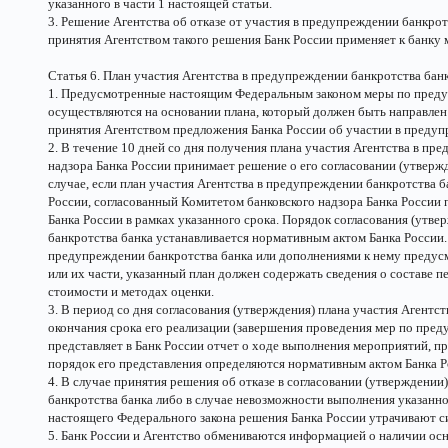
указанного в части 1 настоящей статьи.
3. Решение Агентства об отказе от участия в предупреждении банкро
принятия Агентством такого решения Банк России применяет к банку
Статья 6. План участия Агентства в предупреждении банкротства бан
1. Предусмотренные настоящим Федеральным законом меры по преду
осуществляются на основании плана, который должен быть направлен 
принятия Агентством предложения Банка России об участии в предуп
2. В течение 10 дней со дня получения плана участия Агентства в пр
надзора Банка России принимает решение о его согласовании (утвержд
случае, если план участия Агентства в предупреждении банкротства 
России, согласованный Комитетом банковского надзора Банка Росси
Банка России в рамках указанного срока. Порядок согласования (утв
банкротства банка устанавливается нормативным актом Банка России. 
предупреждении банкротства банка или дополнениями к нему предусм
или их части, указанный план должен содержать сведения о составе п
стоимости и методах оценки.
3. В период со дня согласования (утверждения) плана участия Агентс
окончания срока его реализации (завершения проведения мер по пре
представляет в Банк России отчет о ходе выполнения мероприятий, п
порядок его представления определяются нормативным актом Банка Р
4. В случае принятия решения об отказе в согласовании (утверждении
банкротства банка либо в случае невозможности выполнения указанног
настоящего Федерального закона решения Банка России утрачивают с
5. Банк России и Агентство обмениваются информацией о наличии о