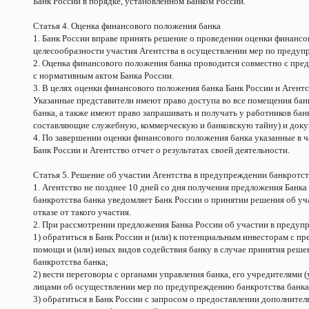
Банк России в порядке, установленном Банком России.
Статья 4. Оценка финансового положения банка
1. Банк России вправе принять решение о проведении оценки финансо
целесообразности участия Агентства в осуществлении мер по предуп
2. Оценка финансового положения банка проводится совместно с пред
с нормативным актом Банка России.
3. В целях оценки финансового положения банка Банк России и Агентс
Указанные представители имеют право доступа во все помещения ба
банка, а также имеют право запрашивать и получать у работников ба
составляющие служебную, коммерческую и банковскую тайну) и доку
4. По завершении оценки финансового положения банка указанные в ч
Банк России и Агентство отчет о результатах своей деятельности.
Статья 5. Решение об участии Агентства в предупреждении банкротст
1. Агентство не позднее 10 дней со дня получения предложения Банк
банкротства банка уведомляет Банк России о принятии решения об уч
отказе от такого участия.
2. При рассмотрении предложения Банка России об участии в предупр
1) обратиться в Банк России и (или) к потенциальным инвесторам с 
помощи и (или) иных видов содействия банку в случае принятия реше
банкротства банка;
2) вести переговоры с органами управления банка, его учредителями
лицами об осуществлении мер по предупреждению банкротства банка
3) обратиться в Банк России с запросом о предоставлении дополните