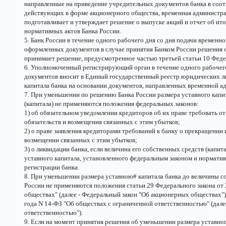
направленные на приведение учредительных документов банка в соот
действующих в форме акционерного общества, временная администра
подготавливает и утверждает решение о выпуске акций и отчет об ито
нормативных актов Банка России.
5. Банк России в течение одного рабочего дня со дня подачи времен
оформленных документов в случае принятия Банком России решения о
принимает решение, предусмотренное частью третьей статьи 10 Федер
6. Уполномоченный регистрирующий орган в течение одного рабочег
документов вносит в Единый государственный реестр юридических л
капитала банка на основании документов, направленных временной а
7. При уменьшении по решению Банка России размера уставного капи
(капитала) не применяются положения федеральных законов:
1) об обязательном уведомлении кредиторов об их праве требовать о
обязательств и возмещения связанных с этим убытков;
2) о праве заявления кредиторами требований к банку о прекращении
возмещении связанных с этим убытков;
3) о ликвидации банка, если величина его собственных средств (капи
уставного капитала, установленного федеральным законом и норматив
регистрации банка.
8. При уменьшении размера уставною# капитала банка до величины с
России не применяются положения статьи 29 Федерального закона от
обществах" (далее - Федеральный закон "Об акционерных обществах") 
года N 14-ФЗ "Об обществах с ограниченной ответственностью" (дале
ответственностью").
9. Если на момент принятия решения об уменьшении размера уставног