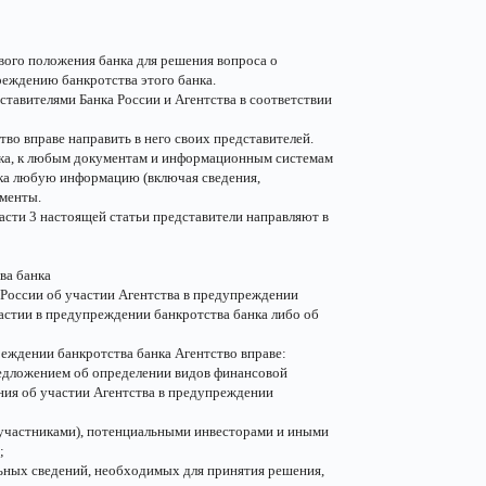
вого положения банка для решения вопроса о
реждению банкротства этого банка.
ставителями Банка России и Агентства в соответствии
тво вправе направить в него своих представителей.
нка, к любым документам и информационным системам
нка любую информацию (включая сведения,
менты.
асти 3 настоящей статьи представители направляют в
ва банка
а России об участии Агентства в предупреждении
астии в предупреждении банкротства банка либо об
еждении банкротства банка Агентство вправе:
предложением об определении видов финансовой
ния об участии Агентства в предупреждении
 (участниками), потенциальными инвесторами и иными
;
льных сведений, необходимых для принятия решения,