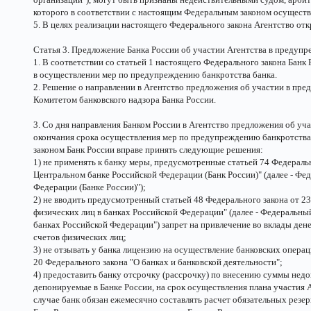
которого в соответствии с настоящим Федеральным законом осуществ
5. В целях реализации настоящего Федерального закона Агентство отк
Статья 3. Предложение Банка России об участии Агентства в предупр
1. В соответствии со статьей 1 настоящего Федерального закона Банк
в осуществлении мер по предупреждению банкротства банка.
2. Решение о направлении в Агентство предложения об участии в пр
Комитетом банковского надзора Банка России.
3. Со дня направления Банком России в Агентство предложения об уч
окончания срока осуществления мер по предупреждению банкротства
законом Банк России вправе принять следующие решения:
1) не применять к банку меры, предусмотренные статьей 74 Федеральн
Центральном банке Российской Федерации (Банк России)" (далее - Фе
Федерации (Банке России)");
2) не вводить предусмотренный статьей 48 Федерального закона от 23
физических лиц в банках Российской Федерации" (далее - Федеральный
банках Российской Федерации") запрет на привлечение во вклады ден
счетов физических лиц;
3) не отзывать у банка лицензию на осуществление банковских опера
20 Федерального закона "О банках и банковской деятельности";
4) предоставить банку отсрочку (рассрочку) по внесению суммы недо
депонируемые в Банке России, на срок осуществления плана участия 
случае банк обязан ежемесячно составлять расчет обязательных резе