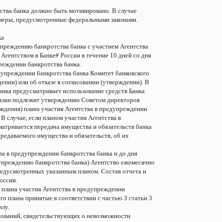
тства банка должно быть мотивировано. В случае
 меры, предусмотренные федеральными законами.
ка
преждению банкротства банка с участием Агентства
Агентством в Банке# России в течение 10 дней со дня
реждении банкротства банка.
едупреждении банкротства банка Комитет банковского
ении) или об отказе в согласовании (утверждении). В
банка предусматривает использование средств Банка
и план подлежит утверждению Советом директоров
ерждения) плана участия Агентства в предупреждении
В случае, если планом участия Агентства в
атривается передача имущества и обязательств банка
ередаваемого имущества и обязательств, об их
тва в предупреждении банкротства банка и до дня
дупреждению банкротства банка) Агентство ежемесячно
редусмотренных указанным планом. Состав отчета и
оссии.
) плана участия Агентства в предупреждении
о плана принятые в соответствии с частью 3 статьи 3
илу.
снований, свидетельствующих о невозможности