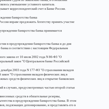
лялось уменьшение уставного капитала.
рывает корреспондентский счет в Банке России.
еждении банкротства банка
 России вправе предложить Агентству принять участие
едупреждении банкротства банка принимается
астии в предупреждении банкротства банка и до дня
 банка в соответствии с настоящим Федеральным
ого закона от 10 июля 2002 года N 86-ФЗ "О
деральный закон "О Центральном банке Российской
 декабря 2003 года N 177-ФЗ "О страховании вкладов
 закон "О страховании вкладов физических лиц в
ежных средств физических лиц и открытие банковских
ций в случаях, предусмотренных частью второй статьи
внесенных средств в обязательные резервы,
Агентства в предупреждении банкротства банка. В этом
рвов, подлежащих депонированию, и представлять его в