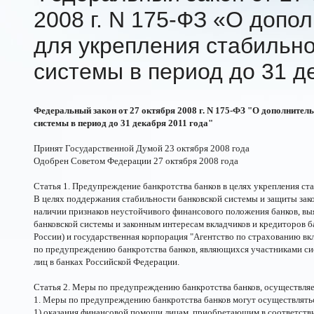
2008 г. N
175-ФЗ
«О допол
для укрепления стабильно
системы в период до 31 д
Федеральный закон от 27 октября 2008 г. N 175-ФЗ "О дополнител
системы в период до 31 декабря 2011 года"
Принят Государственной Думой 23 октября 2008 года
Одобрен Советом Федерации 27 октября 2008 года
Статья 1. Предупреждение банкротства банков в целях укрепления ст
В целях поддержания стабильности банковской системы и защиты зак
наличии признаков неустойчивого финансового положения банков, в
банковской системы и законным интересам вкладчиков и кредиторов б
России) и государственная корпорация "Агентство по страхованию вкл
по предупреждению банкротства банков, являющихся участниками си
лиц в банках Российской Федерации.
Статья 2. Меры по предупреждению банкротства банков, осуществля
1. Меры по предупреждению банкротства банков могут осуществлять
1) оказания финансовой помощи лицам, приобретающим в соответств