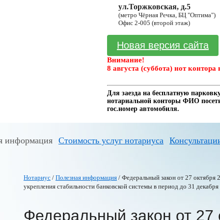
ул.Торжковская, д.5
(метро Чёрная Речка, БЦ "Оптима")
Офис 2-005 (второй этаж)
Новая версия сайта
Внимание!
8 августа (суббота) нот контора 
Для заезда на бесплатную парковку
нотариальной конторы ФИО посетит
гос.номер автомобиля.
я информация
Стоимость услуг нотариуса
Консультаци
Нотариус
/
Полезная информация
/ Федеральный закон от 27 октября 2
укрепления стабильности банковской системы в период до 31 декабря
Федеральный закон от 27 