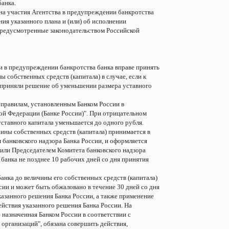
банка.
ана участия Агентства в предупреждении банкротства
ия указанного плана и (или) об исполнении
предусмотренные законодательством Российской
ии в предупреждении банкротства банка вправе принять
 собственных средств (капитала) в случае, если к
 приняли решение об уменьшении размера уставного
о правилам, установленным Банком России в
ой Федерации (Банке России)". При отрицательном
уставного капитала уменьшается до одного рубля.
чины собственных средств (капитала) принимается в
банковского надзора Банка России, и оформляется
или Председателем Комитета банковского надзора
банка не позднее 10 рабочих дней со дня принятия
анка до величины его собственных средств (капитала)
сии и может быть обжаловано в течение 30 дней со дня
азанного решения Банка России, а также применение
йствия указанного решения Банка России. На
 назначенная Банком России в соответствии с
организаций", обязана совершить действия,