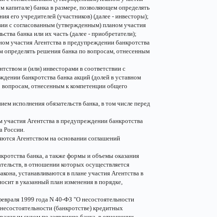
м капитале) банка в размере, позволяющем определять
я его учредителей (участников) (далее - инвесторы);
вии с согласованным (утвержденным) планом участия
ства банка или их часть (далее - приобретатели);
аном участия Агентства в предупреждении банкротства
ем определять решения банка по вопросам, отнесенным
тством и (или) инвесторами в соответствии с
ждении банкротства банка акций (долей в уставном
о вопросам, отнесенным к компетенции общего
ием исполнения обязательств банка, в том числе перед
м участия Агентства в предупреждении банкротства
а России.
ляются Агентством на основании соглашений
ротства банка, а также формы и объемы оказания
ательств, в отношении которых осуществляется
кона, устанавливаются в плане участия Агентства в
осит в указанный план изменения в порядке,
 февраля 1999 года N 40-ФЗ "О несостоятельности
 несостоятельности (банкротстве) кредитных
тражным судом по заявлению банка, в отношении