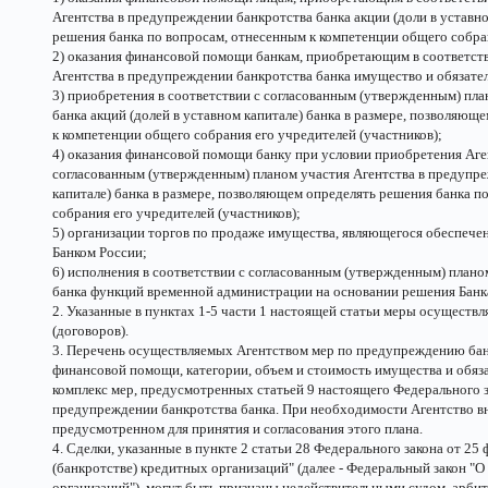
Агентства в предупреждении банкротства банка акции (доли в уставно
решения банка по вопросам, отнесенным к компетенции общего собрани
2) оказания финансовой помощи банкам, приобретающим в соответст
Агентства в предупреждении банкротства банка имущество и обязатель
3) приобретения в соответствии с согласованным (утвержденным) пл
банка акций (долей в уставном капитале) банка в размере, позволяющ
к компетенции общего собрания его учредителей (участников);
4) оказания финансовой помощи банку при условии приобретения Аген
согласованным (утвержденным) планом участия Агентства в предупре
капитале) банка в размере, позволяющем определять решения банка п
собрания его учредителей (участников);
5) организации торгов по продаже имущества, являющегося обеспечен
Банком России;
6) исполнения в соответствии с согласованным (утвержденным) плано
банка функций временной администрации на основании решения Банк
2. Указанные в пунктах 1-5 части 1 настоящей статьи меры осуществ
(договоров).
3. Перечень осуществляемых Агентством мер по предупреждению банк
финансовой помощи, категории, объем и стоимость имущества и обяз
комплекс мер, предусмотренных статьей 9 настоящего Федерального за
предупреждении банкротства банка. При необходимости Агентство вн
предусмотренном для принятия и согласования этого плана.
4. Сделки, указанные в пункте 2 статьи 28 Федерального закона от 25
(банкротстве) кредитных организаций" (далее - Федеральный закон "О
организаций"), могут быть признаны недействительными судом, арби