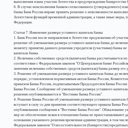
выполнения плана участия Агентства в предупреждении банкротства 
6. В случае неисполнения банком согласованного (утвержденного) пл
банка Банк России вправе принять решение о невозможности выполнен
Агентством функций временной администрации, а также иные меры, 
Федерации.
Статья 7. Изменение размера уставного капитала банка
1. Банк России после направления в Агентство предложения об участ
решение об уменьшении размера уставного капитала банка до величины
моменту принятия данного решения учредители (участники) банка не
капитала банка.
2. Величина собственных средств (капитала) банка рассчитывается п
соответствии с Федеральным законом "О Центральном банке Российск
значении величины собственных средств (капитала) банка размер его 
3. Решение об уменьшении размера уставного капитала банка до вели
порядке, установленном нормативным актом Банка России, Комитетом 
приказом Банка России, подписываемым Председателем Банка России 
Банка России. Сообщение об уменьшении размера уставного капитала 
решения опубликовывается в "Вестнике Банка России".
4. Решение Банка России об уменьшении размера уставного капитала б
вступает в силу со дня принятия соответствующего приказа Банка Рос
опубликования сообщения в "Вестнике Банка России". Обжалование ук
мер по обеспечению исков в отношении банка не приостанавливают де
основании указанного решения временная администрация, в том числе
Федеральным законом "О несостоятельности (банкротстве) кредитных 