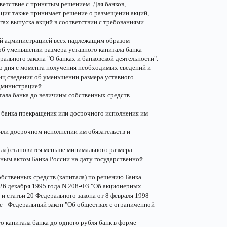
ветствие с принятым решением. Для банков,
ция также принимает решение о размещении акций,
гах выпуска акций в соответствии с требованиями
ной администрацией всех надлежащим образом
б уменьшении размера уставного капитала банка
ального закона "О банках и банковской деятельности".
о дня с момента получения необходимых сведений и
иц сведения об уменьшении размера уставного
дминистрацией.
тала банка до величины собственных средств
т банка прекращения или досрочного исполнения им
 или досрочном исполнении им обязательств и
тала) становится меньше минимального размера
ным актом Банка России на дату государственной
обственных средств (капитала) по решению Банка
 26 декабря 1995 года N 208-ФЗ "Об акционерных
и статьи 20 Федерального закона от 8 февраля 1998
е - Федеральный закон "Об обществах с ограниченной
о капитала банка до одного рубля банк в форме