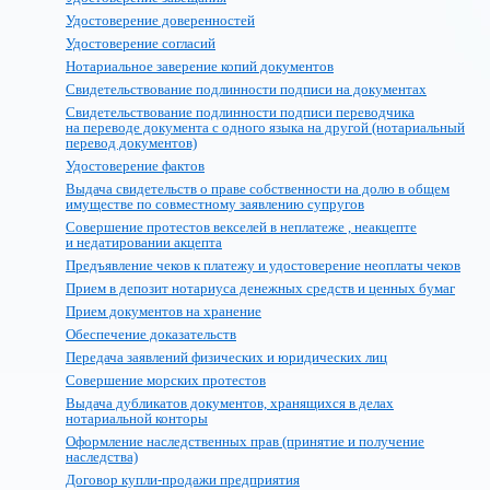
Удостоверение доверенностей
Удостоверение согласий
Нотариальное заверение копий документов
Свидетельствование подлинности подписи на документах
Свидетельствование подлинности подписи переводчика
на переводе документа с одного языка на другой (нотариальный
перевод документов)
Удостоверение фактов
Выдача свидетельств о праве собственности на долю в общем
имуществе по совместному заявлению супругов
Совершение протестов векселей в неплатеже , неакцепте
и недатировании акцепта
Предъявление чеков к платежу и удостоверение неоплаты чеков
Прием в депозит нотариуса денежных средств и ценных бумаг
Прием документов на хранение
Обеспечение доказательств
Передача заявлений физических и юридических лиц
Совершение морских протестов
Выдача дубликатов документов, хранящихся в делах
нотариальной конторы
Оформление наследственных прав (принятие и получение
наследства)
Договор купли-продажи предприятия