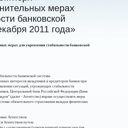
нительных мерах
сти банковской
екабря 2011 года»
ьных мерах для укрепления стабильности банковской
абильности банковской системы
онных интересов вкладчиков и кредиторов банков при
ыявлении ситуаций, угрожающих стабильности
анков, Центральный банк Российской Федерации (Банк
адов" (далее - Агентство) вправе осуществлять меры
стемы обязательного страхования вкладов физических
емые Агентством
ся Агентством путем:
ии с согласованным (утвержденным) планом участия