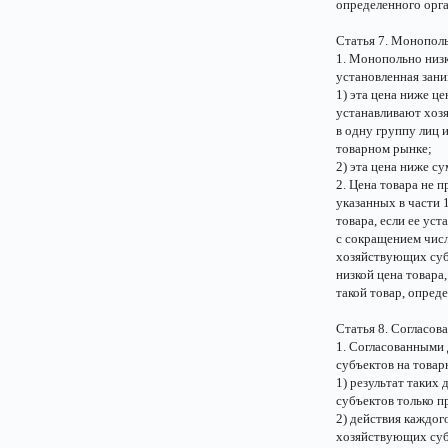
определенного орг
Статья 7. Монополь
1. Монопольно низк
установленная зан
1) эта цена ниже ц
устанавливают хоз
в одну группу лиц
товарном рынке;
2) эта цена ниже с
2. Цена товара не 
указанных в части 
товара, если ее ус
с сокращением числ
хозяйствующих суб
низкой цена товара
такой товар, опред
Статья 8. Согласо
1. Согласованными
субъектов на това
1) результат таких
субъектов только п
2) действия каждо
хозяйствующих субъ