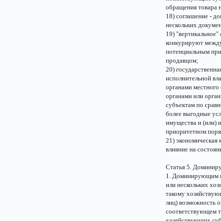
обращения товара 
18) соглашение - д
нескольких докумен
19) "вертикальное"
конкурируют между 
потенциальным прио
продавцом;
20) государственн
исполнительной вла
органами местного
органами или орга
субъектам по срав
более выгодные ус
имущества и (или) 
приоритетном поря
21) экономическая 
влияние на состоян
Статья 5. Домини
1. Доминирующим п
или нескольких хоз
такому хозяйствую
лиц) возможность 
соответствующем то
хозяйствующих субъ