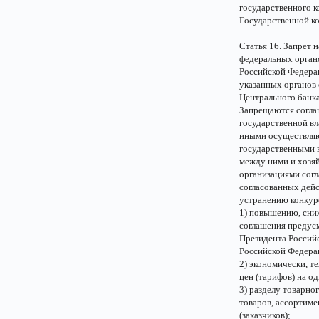
государственного к
Государственной ко
Статья 16. Запрет 
федеральных органо
Российской Федера
указанных органов 
Центрального банк
Запрещаются согла
государственной вл
иными осуществляю
государственными 
между ними и хозя
организациями согл
согласованных дей
устранению конкуре
1) повышению, сниж
соглашения предус
Президента Россий
Российской Федера
2) экономически, 
цен (тарифов) на од
3) разделу товарно
товаров, ассортиме
(заказчиков);