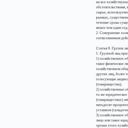
на все хозяйствую
обстоятельствами, 
сырье, используемо
рынках, существенн
течение срока суще
менее чем один год
2. Совершение хоз
согласованным дей
Статья 9. Группа л
1. Группой лиц при
1) хозяйственное о
такое физическое л
хозяйственном обще
других лиц, более 
голосующие акции (
(товарищества);
2) хозяйственные о
то же юридическое 
(товариществах) ли
пятьдесят проценто
уставном (складочн
3) хозяйственное о
лицо или такое юр
органа этого хозяй