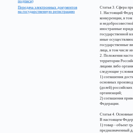
подписи)
Передача электронных документов
Статья 3. Сфера пр
на государственную регистрацию
1. Настоящий Федер
конкуренции, в том
и недобросовестной
иностранные юриди
государственной вл
иные осуществляющ
государственные в
лица, в том числе 
2. Положения наст
территории Россий
лицами либо органи
следующие условия
1) соглашения дос
основных производс
(долей) российских
организаций;
2) соглашения прив
Федерации.
Статья 4. Основные
В настоящем Федер
1) товар - объект г
предназначенный дл