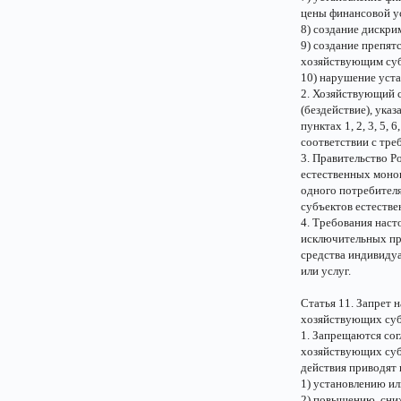
цены финансовой у
8) создание дискр
9) создание препят
хозяйствующим суб
10) нарушение уст
2. Хозяйствующий с
(бездействие), ука
пунктах 1, 2, 3, 5,
соответствии с тре
3. Правительство Р
естественных моноп
одного потребителя
субъектов естеств
4. Требования наст
исключительных пра
средства индивидуа
или услуг.
Статья 11. Запрет 
хозяйствующих су
1. Запрещаются со
хозяйствующих субъ
действия приводят 
1) установлению ил
2) повышению, сни