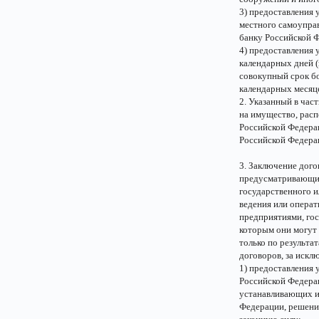
3) предоставления 
местного самоупра
банку Российской 
4) предоставления 
календарных дней (
совокупный срок бо
календарных месяце
2. Указанный в час
на имущество, рас
Российской Федера
Российской Федерац
3. Заключение дого
предусматривающих
государственного и
ведения или опера
предприятиями, го
которым они могут 
только по результа
договоров, за искл
1) предоставления
Российской Федерац
устанавливающих и
Федерации, решени