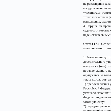
на размещение зака
государственных и
участниками торгов
технологически и ф
выполнение, оказан
4. Нарушение прави
судом соответствую
недействительными,
Статья 17.1. Особе
муниципального и
1. Заключение дого
доверительного уп
владения и (или) п
не закрепленного н
осуществлено тольк
таких договоров, з
1) предоставления
Российской Федерац
устанавливающих и
Федерации, решени
законную силу;
2) передачи религи
сооружений и иног