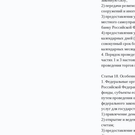
законную силу;
2) передачи религи
сооружений и иног
3) предоставления 
местного самоупра
банку Российской 
4) предоставления 
календарных дней (
совокупный срок бо
календарных месяце
4. Порядок проведе
частях 1 и 3 насто
проведения торгов 
Статья 18. Особен
1. Федеральные орг
Российской Федера
фонды, субъекты е
путем проведения о
федерального закон
услуг для государ
1) привлечение ден
2) открытие и веде
счетам;
3) предоставление 