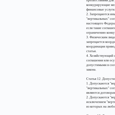
препятствиями для 
конкурирующие меж
финансовые услуги
2. Запрещаются ин
"вертикальных" сог
настоящего Федерал
если такие соглаше
ограничению конку
3. Физическим лиц
запрещается коорди
координация привод
статьи.
4. Хозяйствующий с
соглашения или ос
допустимыми в соот
закона.
Статья 12. Допуст
1. Допускаются "ве
"вертикальных" со
являются договора
2. Допускаются "в
исключением "верт
из которых на люб