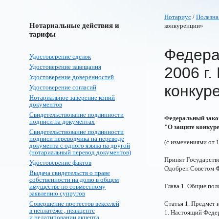
Нотариус
/
Полезна
Нотариальные действия и
конкуренции»
тарифы
Федера
Удостоверение сделок
Удостоверение завещания
2006 г.
Удостоверение доверенностей
конкур
Удостоверение согласий
Нотариальное заверение копий
документов
Свидетельствование подлинности
Федеральный закон
подписи на документах
"О защите конкур
Свидетельствование подлинности
подписи переводчика на переводе
(с изменениями от 1
документа с одного языка на другой
(нотариальный перевод документов)
Принят Государств
Удостоверение фактов
Одобрен Советом Ф
Выдача свидетельств о праве
собственности на долю в общем
Глава 1. Общие по
имуществе по совместному
заявлению супругов
Совершение протестов векселей
Статья 1. Предмет 
в неплатеже , неакцепте
1. Настоящий Феде
и недатировании акцепта