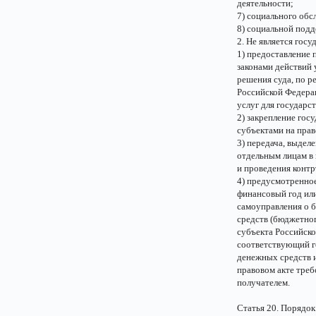
деятельности;
7) социального обс
8) социальной подд
2. Не является го
1) предоставление
законами действий 
решения суда, по р
Российской Федерац
услуг для государ
2) закрепление го
субъектами на прав
3) передача, выдел
отдельным лицам в
и проведения конт
4) предусмотренно
финансовый год ил
самоуправления о 
средств (бюджетног
субъекта Российск
соответствующий го
денежных средств и
правовом акте треб
получателем.
Статья 20. Порядо