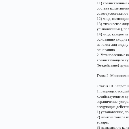
11) хозяйственные 
состава коллегиаль
совета) составляют
12) лица, являющи
13) физическое лицо
усыновленные), по
14) лица, каждое и
основанию входит в
из таких лиц в одн
основанию.
2. Установленные н
хозяйствующего су
(бездействие) груп
Глава 2. Монополис
Статья 10. Запрет
1. Запрещаются де
хозяйствующего суб
ограничение, устра
следующие действия
1) установление, п
2) изъятие товара 
товара;
3) навязывание кон