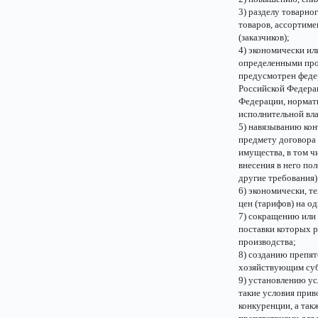
3) разделу товарно
товаров, ассортиме
(заказчиков);
4) экономически ил
определенными прод
предусмотрен феде
Российской Федера
Федерации, нормат
исполнительной вла
5) навязыванию кон
предмету договора 
имущества, в том ч
внесения в него по
другие требования)
6) экономически, 
цен (тарифов) на од
7) сокращению или 
поставки которых 
производства;
8) созданию препят
хозяйствующим суб
9) установлению ус
такие условия при
конкуренции, а так