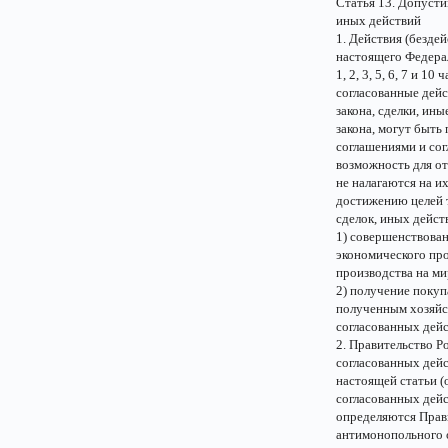
Статья 13. Допусти
иных действий
1. Действия (безде
настоящего Федерал
1, 2, 3, 5, 6, 7 и 
согласованные дейс
закона, сделки, ин
закона, могут быть
соглашениями и сог
возможность для о
не налагаются на и
достижению целей т
сделок, иных действ
1) совершенствован
экономического пр
производства на м
2) получение покуп
полученным хозяйст
согласованных дейс
2. Правительство Р
согласованных дейс
настоящей статьи 
согласованных дейс
определяются Прав
антимонопольного о