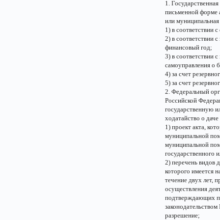
1. Государственная
письменной форме а
или муниципальная
1) в соответствии 
2) в соответствии 
финансовый год;
3) в соответствии 
самоуправления о 
4) за счет резервн
5) за счет резервн
2. Федеральный орг
Российской Федера
государственную и
ходатайство о даче
1) проект акта, ко
муниципальной пом
муниципальной помо
государственного 
2) перечень видов
которого имеется 
течение двух лет, 
осуществления деят
подтверждающих пра
законодательством 
разрешение;