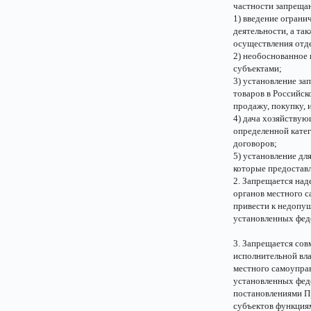
частности запреща
1) введение ограни
деятельности, а та
осуществления отде
2) необоснованное
субъектами;
3) установление за
товаров в Российс
продажу, покупку, 
4) дача хозяйствую
определенной катег
договоров;
5) установление дл
которые предоставл
2. Запрещается над
органов местного 
привести к недопу
установленных фед
3. Запрещается сов
исполнительной вла
местного самоуправ
установленных фед
постановлениями П
субъектов функциям