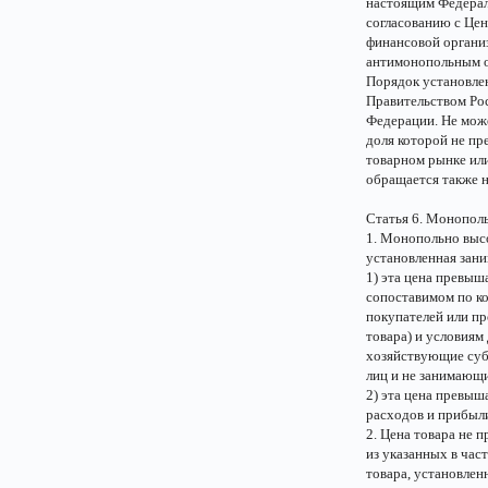
настоящим Федерал
согласованию с Це
финансовой организ
антимонопольным о
Порядок установле
Правительством Ро
Федерации. Не мож
доля которой не пр
товарном рынке ил
обращается также 
Статья 6. Монополь
1. Монопольно высо
установленная зан
1) эта цена превыш
сопоставимом по ко
покупателей или пр
товара) и условиям
хозяйствующие субъ
лиц и не занимающ
2) эта цена превыш
расходов и прибыл
2. Цена товара не 
из указанных в час
товара, установлен