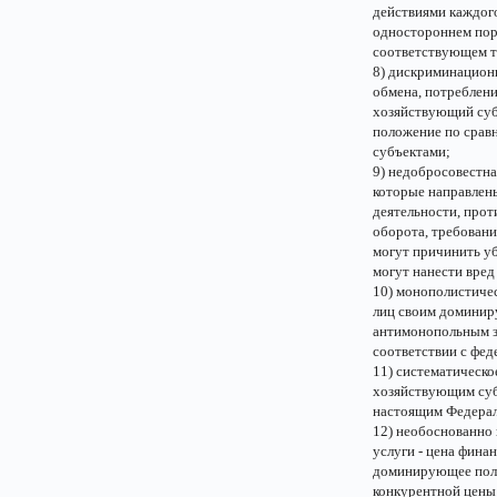
действиями каждого
одностороннем пор
соответствующем т
8) дискриминационн
обмена, потреблени
хозяйствующий суб
положение по срав
субъектами;
9) недобросовестна
которые направлен
деятельности, прот
оборота, требован
могут причинить у
могут нанести вред
10) монополистиче
лиц своим доминир
антимонопольным за
соответствии с фе
11) систематическо
хозяйствующим суб
настоящим Федераль
12) необоснованно 
услуги - цена фина
доминирующее поло
конкурентной цены 