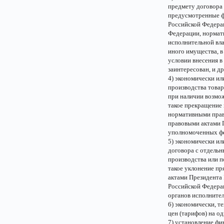
предмету договора 
предусмотренные ф
Российской Федера
Федерации, нормат
исполнительной вла
иного имущества, в
условии внесения в
заинтересован, и д
4) экономически и
производства товар
при наличии возмож
такое прекращение
нормативными прав
правовыми актами 
уполномоченных фе
5) экономически ил
договора с отдельн
производства или по
такое уклонение п
актами Президента
Российской Федера
органов исполнител
6) экономически, т
цен (тарифов) на о
7) установление ф