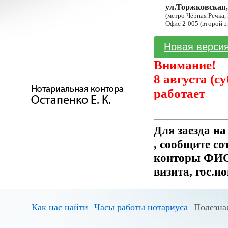
ул.Торжковская,
(метро Чёрная Речка,
Офис 2-005 (второй э
Новая версия
Внимание!
8 августа (с
работает
Для заезда н
, сообщите с
конторы ФИО 
визита, гос.н
Как нас найти
Часы работы нотариуса
Полезна