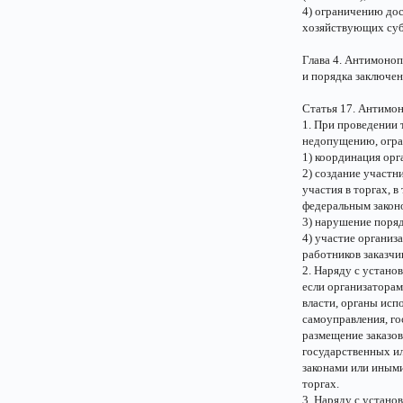
4) ограничению дос
хозяйствующих суб
Глава 4. Антимоноп
и порядка заключе
Статья 17. Антимо
1. При проведении 
недопущению, огра
1) координация орг
2) создание участн
участия в торгах, 
федеральным закон
3) нарушение поряд
4) участие организ
работников заказчик
2. Наряду с устано
если организаторам
власти, органы исп
самоуправления, г
размещение заказов
государственных и
законами или иным
торгах.
3. Наряду с устано