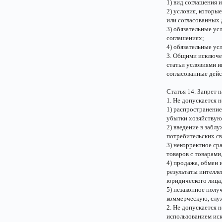
1) вид соглашения 
2) условия, которы
или согласованных 
3) обязательные ус
соглашениях;
4) обязательные ус
3. Общими исключе
статьи условиями и
согласованные дейс
Статья 14. Запрет
1. Не допускается 
1) распространени
убытки хозяйствую
2) введение в забл
потребительских св
3) некорректное с
товаров с товарам
4) продажа, обмен 
результаты интелле
юридического лица,
5) незаконное полу
коммерческую, слу
2. Не допускается 
использованием иск