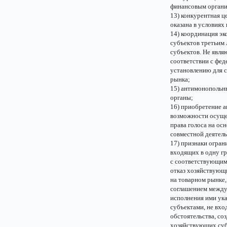
финансовым организ
13) конкурентная ц
оказана в условиях
14) координация эк
субъектов третьим 
субъектов. Не явля
соответствии с фед
установлению для с
рынка;
15) антимонопольн
органы;
16) приобретение а
возможности осуще
права голоса на ос
совместной деятель
17) признаки огран
входящих в одну гр
с соответствующим
отказ хозяйствующи
на товарном рынке
соглашением между
исполнения ими ука
субъектами, не вхо
обстоятельства, со
хозяйствующих суб