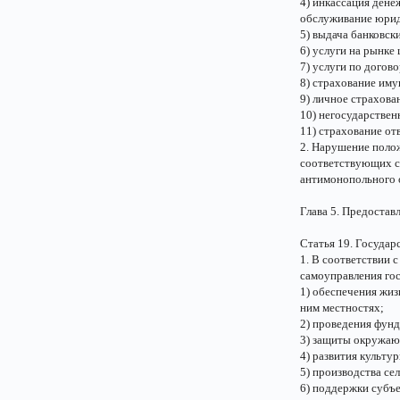
4) инкассация дене
обслуживание юрид
5) выдача банковск
6) услуги на рынке
7) услуги по догово
8) страхование иму
9) личное страхова
10) негосударствен
11) страхование от
2. Нарушение полож
соответствующих сд
антимонопольного 
Глава 5. Предоста
Статья 19. Госуда
1. В соответствии 
самоуправления гос
1) обеспечения жиз
ним местностях;
2) проведения фун
3) защиты окружаю
4) развития культу
5) производства се
6) поддержки субъ