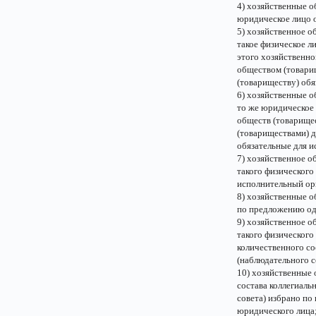
4) хозяйственные о
юридическое лицо 
5) хозяйственное о
такое физическое л
этого хозяйственно
обществом (товари
(товариществу) обя
6) хозяйственные о
то же юридическое
обществ (товарище
(товариществами) д
обязательные для и
7) хозяйственное о
такого физического
исполнительный орг
8) хозяйственные о
по предложению одн
9) хозяйственное о
такого физического
количественного со
(наблюдательного с
10) хозяйственные 
состава коллегиаль
совета) избрано по
юридического лица