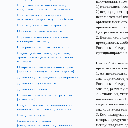
конкуренции, в том
Предъявление чеков к платежу
1) монополистичес
и удостоверение неоплаты чеков
2) недопущения, о
Прием в депозит нотариуса
исполнительной вла
денежных средств и ценных бумаг
органами местного
Прием документов на хранение
органами или орга
Обеспечение доказательств
Центральным банко
Передача заявлений физических
2. Целями настояще
и юридических лиц
пространства, своб
Совершение морских протестов
Российской Федерац
функционирования 
Выдача дубликатов документов,
хранящихся в делах нотариальной
конторы
Статья 2. Антимон
Оформление наследственных прав
правовые акты о з
(принятие и получение наследства)
1. Антимонопольное
Договор купли-продажи предприятия
законодательство) 
Договор поручительства
Российской Федерац
законов, регулирую
Договор хранения
2. Отношения, указ
Согласие на усыновление ребенка
(заявление)
постановлениями П
федерального анти
Свидетельствование подлинности
подписи на уставных документах
законодательством.
3. Если междунаро
Выезд нотариуса
которые предусмот
Банковские карточки
международного до
(свидетельствование подлинности