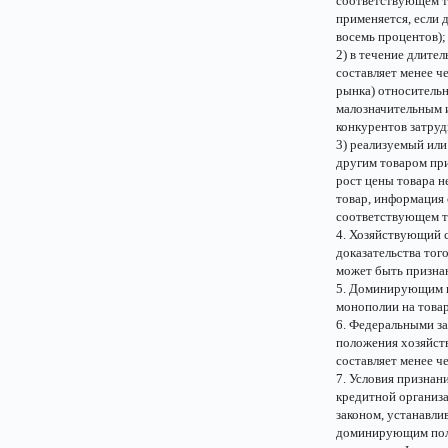
соответствующем т
применяется, если 
восемь процентов);
2) в течение длител
составляет менее ч
рынка) относитель
малозначительным 
конкурентов затруд
3) реализуемый ил
другим товаром при
рост цены товара н
товар, информация 
соответствующем т
4. Хозяйствующий с
доказательства тог
может быть призн
5. Доминирующим п
монополии на това
6. Федеральными з
положения хозяйств
составляет менее ч
7. Условия призна
кредитной организ
законом, устанавли
доминирующим поло