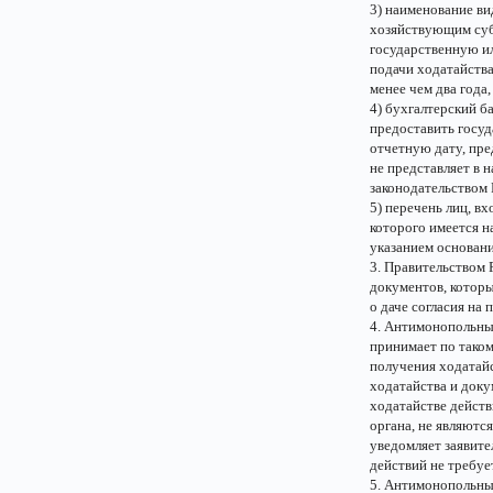
3) наименование ви
хозяйствующим суб
государственную и
подачи ходатайства
менее чем два года
4) бухгалтерский б
предоставить госу
отчетную дату, пр
не представляет в 
законодательством 
5) перечень лиц, в
которого имеется 
указанием основани
3. Правительством
документов, котор
о даче согласия на
4. Антимонопольны
принимает по таком
получения ходатайс
ходатайства и доку
ходатайстве действ
органа, не являют
уведомляет заявите
действий не требуе
5. Антимонопольный