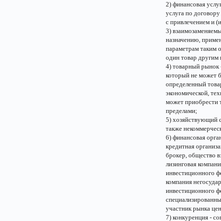
2) финансовая услуг
услуга по договору
с привлечением и (
3) взаимозаменяемы
назначению, примен
параметрам таким о
один товар другим 
4) товарный рынок 
который не может б
определенный товар
экономической, те
может приобрести т
пределами;
5) хозяйствующий с
также некоммерчес
6) финансовая орга
кредитная организа
брокер, общество в
лизинговая компан
инвестиционного ф
компания негосуда
инвестиционного ф
специализированны
участник рынка це
7) конкуренция - 