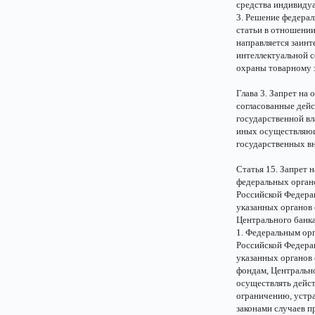
средства индивидуа
3. Решение федера
статьи в отношении
направляется заинт
интеллектуальной 
охраны товарному з
Глава 3. Запрет на
согласованные дейс
государственной вл
иных осуществляющ
государственных в
Статья 15. Запрет 
федеральных органо
Российской Федера
указанных органов 
Центрального банк
1. Федеральным орг
Российской Федера
указанных органов
фондам, Центрально
осуществлять дейст
ограничению, устр
законами случаев пр