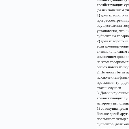
хозяйствующим суб
(за исключением фи
1) доля которого н
при рассмотрении 
осуществлении госу
установлено, что,
субъекта на товар
2) доля которого н
если доминирующее
антимонопольным о
изменениям доли хо
на этом товарном 
рынок новых конку
2. Не может быть 
исключением финанс
превышает тридцать
статьи случаев.
3. Доминирующим п
хозяйствующих суб
которому выполняю
1) совокупная доля
больше долей друг
превышает пятьдеся
субъектов, доля ка