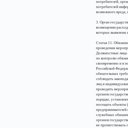
потребителей, орга
потребителей инфор
возможного вреда,
3. Орган государст
возмещении расходо
которых выявлены 
Статья 11. Обязанн
проведении меропр
Должностные лица 
по контролю обяза
своевременно и в п
Российской Федера
обязательных треб
соблюдать законод
лиц и индивидуаль
проводить мероприя
органов государств
порядке, установле
посещать объекты 
предпринимателей в
служебных обязанн
органов государств
не препятствовать