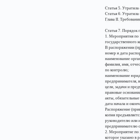
Статья 5. Утратила 
Статья 6. Утратила 
Глава II. Требован
Статья 7. Порядок
1. Мероприятия по 
государственного к
В распоряжении (п
номер и дата распо
наименование орган
фамилия, имя, отче
по контролю;
наименование юриди
предпринимателя, 
цели, задачи и пре
правовые основани
акты, обязательные
дата начала и окон
Распоряжение (прик
копия предъявляет
руководителю или 
предпринимателю о
2. Мероприятие по
которое указано в 