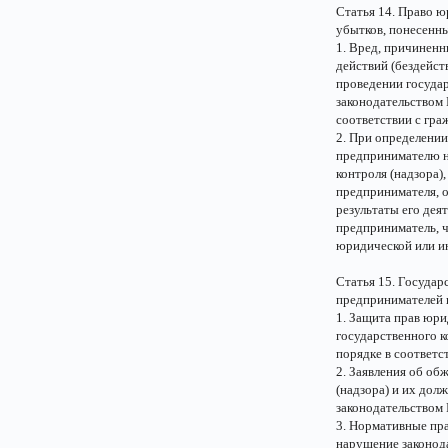
Статья 14. Право 
убытков, понесенны
1. Вред, причинен
действий (бездейст
проведении государ
законодательством
соответствии с гра
2. При определени
предпринимателю н
контроля (надзора)
предпринимателя, о
результаты его дея
предприниматель, ч
юридической или и
Статья 15. Госуда
предпринимателей п
1. Защита прав юр
государственного к
порядке в соответс
2. Заявления об об
(надзора) и их дол
законодательством
3. Нормативные пра
нарушение законод