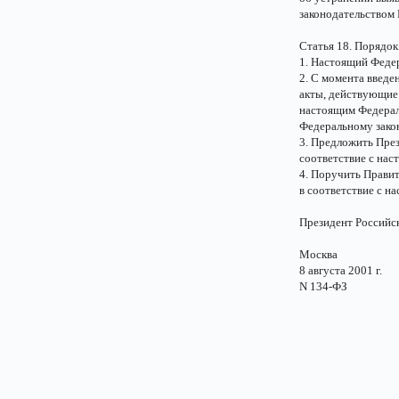
законодательством
Статья 18. Порядок
1. Настоящий Федер
2. С момента введе
акты, действующие 
настоящим Федерал
Федеральному зако
3. Предложить Пре
соответствие с на
4. Поручить Прави
в соответствие с н
Президент Россий
Москва
8 августа 2001 г.
N 134-ФЗ