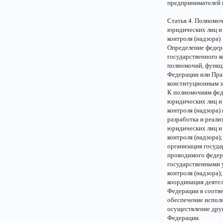
предпринимателей в
Статья 4. Полномоч
юридических лиц и
контроля (надзора)
Определение федер
государственного к
полномочий, функц
Федерации или Пра
конституционным з
К полномочиям фед
юридических лиц и
контроля (надзора) 
разработка и реали
юридических лиц и
контроля (надзора);
организация госуда
проводимого федер
государственными 
контроля (надзора);
координация деятел
Федерации в соотв
обеспечение испол
осуществление дру
Федерации.