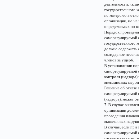
деятельности, явля
государственного 
по контролю в отн
организации, но не
определяемых по вы
Порядок проведени
саморегулируемой 
государственного к
должно содержать 
солидарное несени
членов за ущерб.
В установлении по
саморегулируемой о
контроля (надзора)
внеплановых мероп
Решение об отказе 
саморегулируемой о
(надзора), может б
7. В случае выявл
организации должно
проведении планов
выявленных наруш
В случае, если при
саморегулируемой 
государственного к