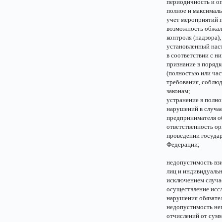
периодичность и о
полное и максималь
учет мероприятий п
возможность обжал
контроля (надзора
установленный нас
в соответствии с 
признание в поряд
(полностью или ча
требования, соблюд
законам;
устранение в полно
нарушений в случа
предпринимателя о
ответственность ор
проведении государ
Федерации;
недопустимость взи
лиц и индивидуаль
исключением случае
осуществление иссл
нарушения обязате
недопустимость неп
отчислений от сумм