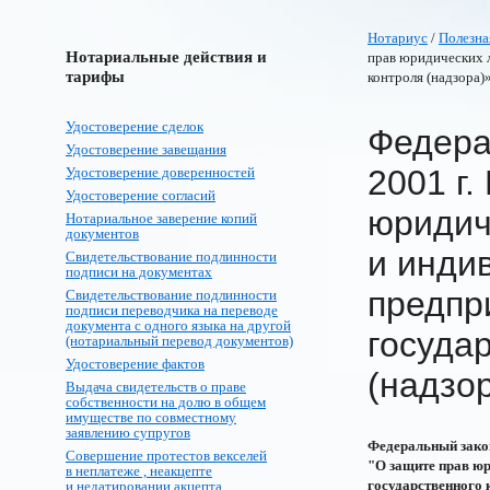
Нотариус
/
Полезна
Нотариальные действия и
прав юридических 
тарифы
контроля (надзора)
Удостоверение сделок
Федера
Удостоверение завещания
2001 г.
Удостоверение доверенностей
Удостоверение согласий
юридич
Нотариальное заверение копий
документов
и инди
Свидетельствование подлинности
подписи на документах
предпр
Свидетельствование подлинности
подписи переводчика на переводе
документа с одного языка на другой
госуда
(нотариальный перевод документов)
Удостоверение фактов
(надзо
Выдача свидетельств о праве
собственности на долю в общем
имуществе по совместному
заявлению супругов
Федеральный закон
Совершение протестов векселей
"О защите прав юр
в неплатеже , неакцепте
государственного 
и недатировании акцепта