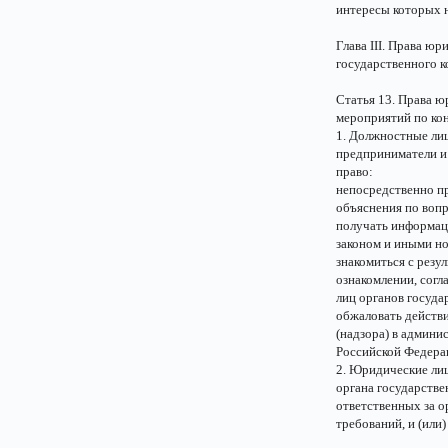
интересы которых 
Глава III. Права ю
государственного к
Статья 13. Права 
мероприятий по ко
1. Должностные лиц
предприниматели и
право:
непосредственно п
объяснения по вопр
получать информац
законом и иными н
знакомиться с резу
ознакомлении, согл
лиц органов госуда
обжаловать действи
(надзора) в админи
Российской Федера
2. Юридические ли
органа государстве
ответственных за 
требований, и (или