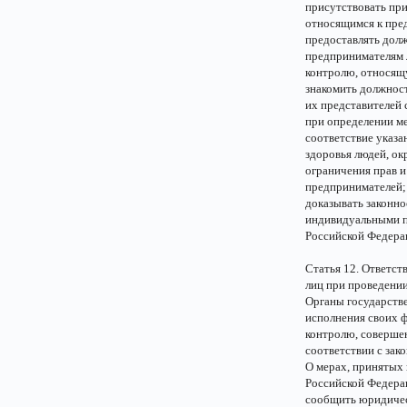
присутствовать при
относящимся к пре
предоставлять дол
предпринимателям 
контролю, относящ
знакомить должнос
их представителей 
при определении м
соответствие указа
здоровья людей, о
ограничения прав 
предпринимателей;
доказывать законн
индивидуальными п
Российской Федера
Статья 12. Ответст
лиц при проведени
Органы государстве
исполнения своих 
контролю, совершен
соответствии с зак
О мерах, принятых
Российской Федерац
сообщить юридичес