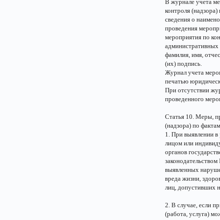
В журнале учета м
контроля (надзора)
сведения о наимено
проведения меропри
мероприятия по кон
административных 
фамилия, имя, отче
(их) подпись.
Журнал учета меро
печатью юридическ
При отсутствии жур
проведенного мероп
Статья 10. Меры, 
(надзора) по факт
1. При выявлении 
лицом или индивид
органов государств
законодательством 
выявленных наруше
вреда жизни, здор
лиц, допустивших н
2. В случае, если 
(работа, услуга) м