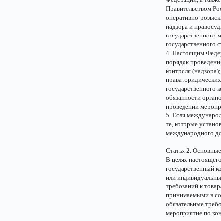
Правительством Ро
оперативно-розыскн
надзора и правосуд
государственного м
государственного с
4. Настоящим Феде
порядок проведени
контроля (надзора);
права юридических
государственного к
обязанности органо
проведении меропр
5. Если междунаро
те, которые устан
международного до
Статья 2. Основные
В целях настоящег
государственный к
или индивидуальны
требований к товар
принимаемыми в со
обязательные требо
мероприятие по ко