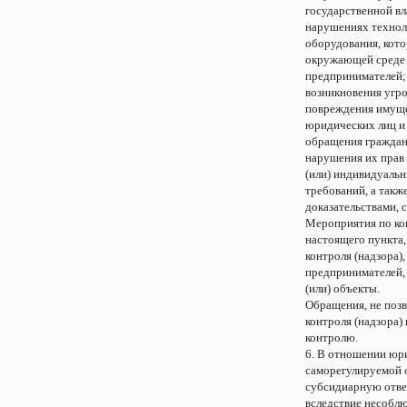
государственной вл
нарушениях техноло
оборудования, кото
окружающей среде 
предпринимателей;
возникновения угр
повреждения имущес
юридических лиц и
обращения граждан
нарушения их прав 
(или) индивидуаль
требований, а так
доказательствами, 
Мероприятия по ко
настоящего пункта
контроля (надзора)
предпринимателей,
(или) объекты.
Обращения, не позв
контроля (надзора)
контролю.
6. В отношении юр
саморегулируемой 
субсидиарную отве
вследствие несобл