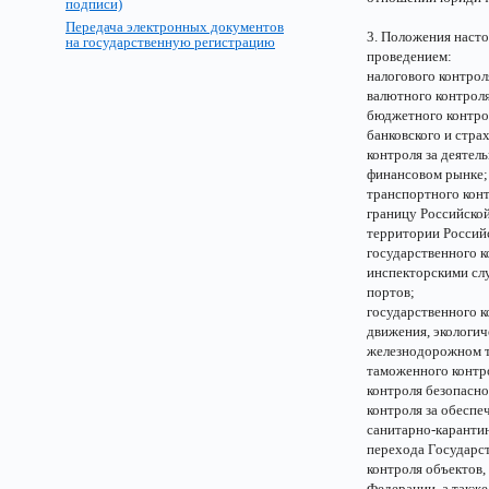
подписи)
Передача электронных документов
3. Положения насто
на государственную регистрацию
проведением:
налогового контрол
валютного контроля
бюджетного контро
банковского и стра
контроля за деяте
финансовом рынке;
транспортного конт
границу Российской
территории Россий
государственного к
инспекторскими сл
портов;
государственного к
движения, экологич
железнодорожном т
таможенного контр
контроля безопасно
контроля за обеспе
санитарно-карантин
перехода Государс
контроля объектов,
Федерации, а также