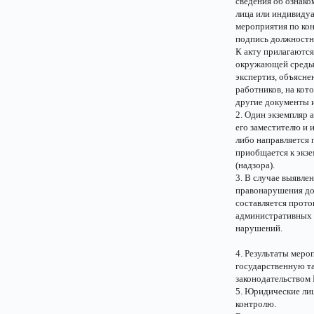
сведения об ознако
лица или индивидуа
мероприятия по кон
подпись должностно
К акту прилагаются
окружающей среды,
экспертиз, объясне
работников, на кот
другие документы и
2. Один экземпляр 
его заместителю и
либо направляется 
приобщается к экзе
(надзора).
3. В случае выявле
правонарушения до
составляется прото
административных 
нарушений.
4. Результаты меро
государственную т
законодательством 
5. Юридические ли
контролю.