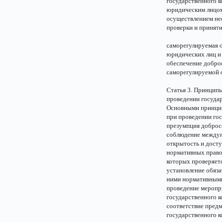
государственного к
юридическим лицом
осуществлением не
проверки и приняти
саморегулируемая о
юридических лиц и
обеспечение добро
саморегулируемой 
Статья 3. Принцип
проведении государ
Основными принцип
при проведении гос
презумпция доброс
соблюдение междун
открытость и дост
нормативных право
которых проверяетс
установление обяза
ними нормативными
проведение меропр
государственного к
соответствие пред
государственного к