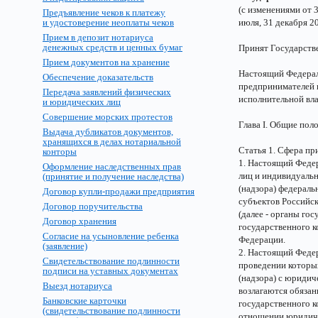
(с изменениями от 30
Предъявление чеков к платежу
и удостоверение неоплаты чеков
июля, 31 декабря 200
Прием в депозит нотариуса
денежных средств и ценных бумаг
Принят Государств
Прием документов на хранение
Настоящий Федерал
Обеспечение доказательств
предпринимателей 
Передача заявлений физических
исполнительной вла
и юридических лиц
Совершение морских протестов
Глава I. Общие пол
Выдача дубликатов документов,
хранящихся в делах нотариальной
Статья 1. Сфера пр
конторы
1. Настоящий Феде
Оформление наследственных прав
лиц и индивидуаль
(принятие и получение наследства)
(надзора) федераль
Договор купли-продажи предприятия
субъектов Российс
Договор поручительства
(далее - органы го
Договор хранения
государственного к
Согласие на усыновление ребенка
Федерации.
(заявление)
2. Настоящий Федер
Свидетельствование подлинности
проведении которых
подписи на уставных документах
(надзора) с юриди
Выезд нотариуса
возлагаются обяза
Банковские карточки
государственного к
(свидетельствование подлинности
отношении юридиче