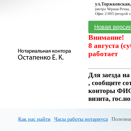
ул.Торжковская,
(метро Чёрная Речка,
Офис 2-005 (второй э
Новая версия
Внимание!
8 августа (с
работает
Для заезда н
, сообщите с
конторы ФИО 
визита, гос.н
Как нас найти
Часы работы нотариуса
Полезна