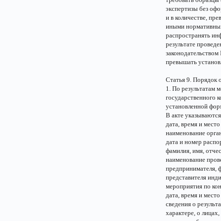
экспертизы без офо
и в количестве, п
иными нормативны
распространять ин
результате проведе
законодательством
превышать установ
Статья 9. Порядок 
1. По результатам 
государственного к
установленной форм
В акте указываются
дата, время и место
наименование орган
дата и номер распо
фамилия, имя, отче
наименование прове
предпринимателя, ф
представителя инд
мероприятия по ко
дата, время и мест
сведения о результ
характере, о лицах