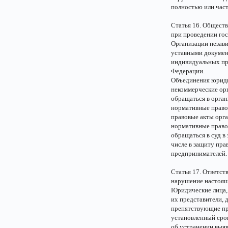
полностью или част
Статья 16. Общест
при проведении гос
Организации незав
уставными докумен
индивидуальных пр
Федерации.
Объединения юриди
некоммерческие орг
обращаться в орга
нормативные право
правовые акты орга
нормативные право
обращаться в суд в
числе в защиту пр
предпринимателей.
Статья 17. Ответс
нарушение настоящ
Юридические лица,
их представители,
препятствующие пр
установленный срок
об устранении выяв