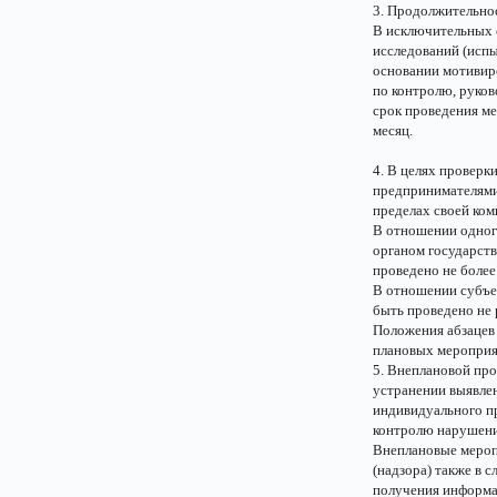
3. Продолжительно
В исключительных 
исследований (испы
основании мотивир
по контролю, руков
срок проведения ме
месяц.
4. В целях провер
предпринимателями 
пределах своей ко
В отношении одног
органом государств
проведено не более 
В отношении субъе
быть проведено не 
Положения абзацев 
плановых мероприя
5. Внеплановой про
устранении выявле
индивидуального пр
контролю нарушени
Внеплановые мероп
(надзора) также в с
получения информа