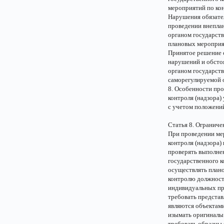
мероприятий по ко
Нарушения обязате
проведении внепла
органом государств
плановых мероприя
Принятое решение 
нарушений и обсто
органом государств
саморегулируемой о
8. Особенности пр
контроля (надзора)
с учетом положений
Статья 8. Огранич
При проведении ме
контроля (надзора) 
проверять выполнен
государственного к
осуществлять плано
контролю должност
индивидуальных пр
требовать представ
являются объектами
изымать оригиналы
требовать образцы 