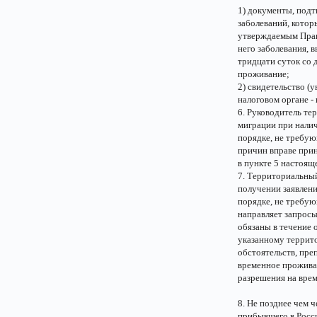
1) документы, под
заболеваний, кото
утверждаемым Прав
него заболевания, 
тридцати суток со 
проживание;
2) свидетельство (
налоговом органе -
6. Руководитель те
миграции при нали
порядке, не требу
причин вправе прин
в пункте 5 настояще
7. Территориальный
получении заявлен
порядке, не требу
направляет запросы
обязаны в течение 
указанному террит
обстоятельств, пр
временное прожива
разрешения на вре
8. Не позднее чем 
прибывшего в Росс