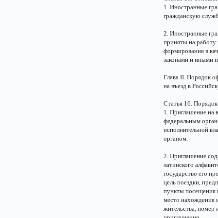
1. Иностранные гр
гражданскую служб
2. Иностранные гра
приняты на работу
формирования в кач
законами и иными 
Глава II. Порядок 
на въезд в Россий
Статья 16. Порядо
1. Приглашение на 
федеральным орган
исполнительной вл
органом.
2. Приглашение со
латинского алфавит
государство его пр
цель поездки, пред
пункты посещения 
место нахождения и
жительства, номер 
приглашения.