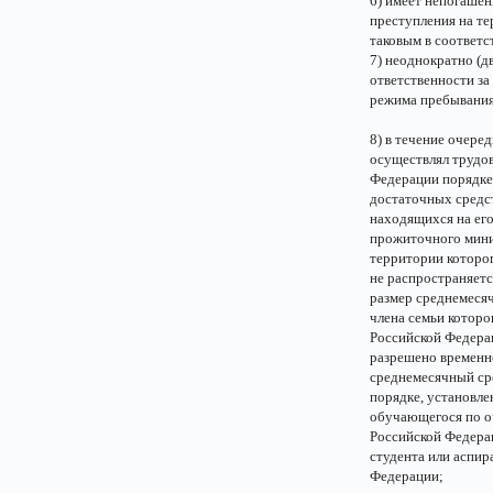
6) имеет непогашен
преступления на те
таковым в соответс
7) неоднократно (д
ответственности за
режима пребывания
8) в течение очере
осуществлял трудов
Федерации порядке 
достаточных средст
находящихся на его
прожиточного мини
территории которо
не распространяетс
размер среднемеся
члена семьи которо
Российской Федера
разрешено временн
среднемесячный ср
порядке, установл
обучающегося по о
Российской Федера
студента или аспи
Федерации;