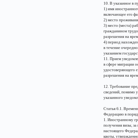
10. В указанное в 
1) имя иностранно
включающее его фам
2) место проживан
3) место (места) 
гражданином трудов
разрешения на вре
4) период нахожде
в течение очередно
указанием государс
11. Прием уведомле
в сфере миграции 
удостоверяющего ег
разрешения на вре
12. Требование пр
сведений, помимо у
указанного уведом
Статья 6.1. Време
Федерацию в поряд
1. Иностранному г
получения визы, за
настоящего Федерал
квоты, утвержденно