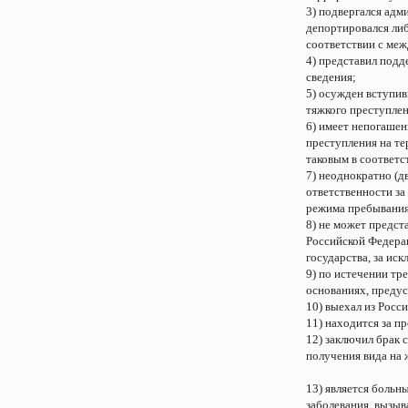
3) подвергался ад
депортировался ли
соответствии с ме
4) представил под
сведения;
5) осужден вступив
тяжкого преступлен
6) имеет непогашен
преступления на те
таковым в соответс
7) неоднократно (д
ответственности за
режима пребывания
8) не может предст
Российской Федера
государства, за ис
9) по истечении тр
основаниях, преду
10) выехал из Росс
11) находится за п
12) заключил брак
получения вида на 
13) является больн
заболевания, вызы