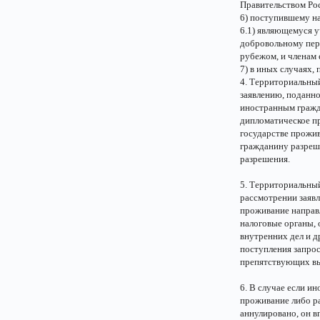
Правительством Ро
6) поступившему на
6.1) являющемуся 
добровольному пер
рубежом, и членам
7) в иных случаях,
4. Территориальный
заявлению, поданн
иностранным гражд
дипломатическое пр
государстве прожи
гражданину разреше
разрешения.
5. Территориальный
рассмотрении заяв
проживание направл
налоговые органы, 
внутренних дел и д
поступления запрос
препятствующих вы
6. В случае если и
проживание либо р
аннулировано, он в