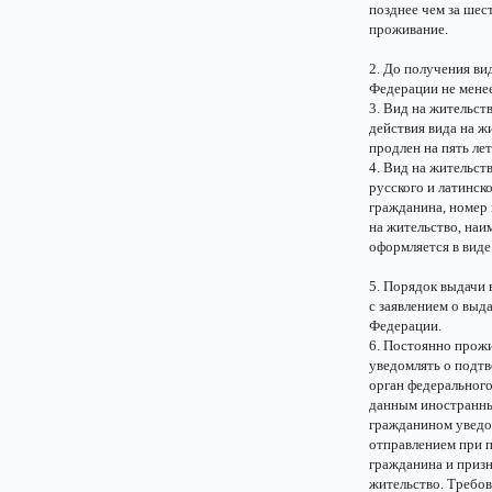
позднее чем за шес
проживание.
2. До получения ви
Федерации не менее
3. Вид на жительст
действия вида на ж
продлен на пять ле
4. Вид на жительс
русского и латинск
гражданина, номер 
на жительство, наи
оформляется в вид
5. Порядок выдачи 
с заявлением о выд
Федерации.
6. Постоянно прож
уведомлять о подт
орган федерального
данным иностранны
гражданином уведо
отправлением при 
гражданина и призн
жительство. Требо