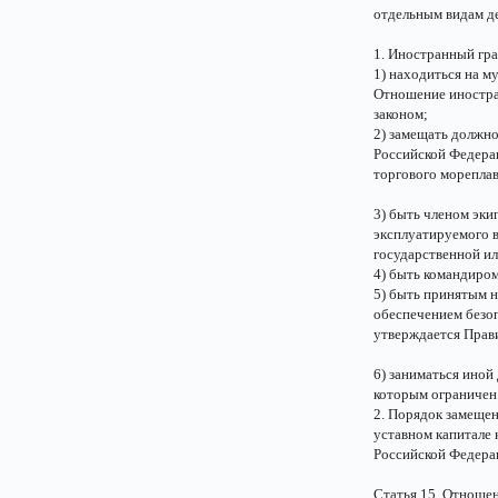
отдельным видам д
1. Иностранный гра
1) находиться на м
Отношение иностра
законом;
2) замещать должно
Российской Федера
торгового морепла
3) быть членом эки
эксплуатируемого в
государственной ил
4) быть командиром
5) быть принятым н
обеспечением безоп
утверждается Прав
6) заниматься иной
которым ограничен
2. Порядок замеще
уставном капитале 
Российской Федера
Статья 15. Отноше