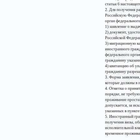
статьи 6 настоящег
2. Для получения 
Российскую Федера
орган федерального
1) заявление о выд
2) документ, удос
Российской Федерац
3) миграционную ка
иностранного граж
федерального орган
гражданину указан
4) квитанцию об у
гражданину разреш
3. Форма заявления,
которые должны в 
4. Отметка о прин
порядке, не требую
проживание простав
допускается, за ис
указанных в пункте
5. Иностранный гр
получения визы, об
исполнительной вла
временное прожива