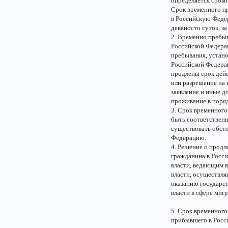
определяется сроко
Срок временного п
в Российскую Феде
девяносто суток, 
2. Временно пребы
Российской Федерац
пребывания, устан
Российской Федерац
продлены срок дейс
или разрешение на 
заявление и иные 
проживание в поряд
3. Срок временног
быть соответственн
существовать обсто
Федерацию.
4. Решение о прод
гражданина в Росс
власти, ведающим 
власти, осуществл
оказанию государст
власти в сфере миг
5. Срок временног
прибывшего в Росс