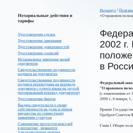
Нотариус
/
Полезна
Нотариальные действия и
«О правовом полож
тарифы
Федера
Удостоверение сделок
Удостоверение завещания
2002 г.
Удостоверение доверенностей
положе
Удостоверение согласий
Нотариальное заверение копий
в Росс
документов
Свидетельствование подлинности
подписи на документах
Свидетельствование подлинности
Федеральный закон
подписи переводчика на переводе
"О правовом поло
документа с одного языка на другой
(нотариальный перевод документов)
(с изменениями от 3
Удостоверение фактов
2006 г., 6 января, 1,
Выдача свидетельств о праве
собственности на долю в общем
Принят Государств
имуществе по совместному
Одобрен Советом Ф
заявлению супругов
Совершение протестов векселей
Глава I. Общие пол
в неплатеже , неакцепте
и недатировании акцепта