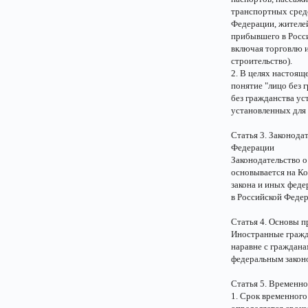
транспортных сред
Федерации, жителей
прибывшего в Росси
включая торговлю и
строительство).
2. В целях настоящ
понятие "лицо без 
без гражданства ус
установленных для
Статья 3. Законода
Федерации
Законодательство 
основывается на К
закона и иных феде
в Российской Феде
Статья 4. Основы 
Иностранные гражд
наравне с граждан
федеральным закон
Статья 5. Временн
1. Срок временног