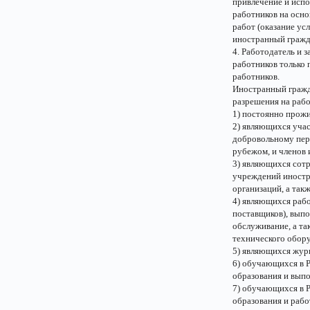
привлечение и исп
работников на осн
работ (оказание усл
иностранный гражд
4. Работодатель и 
работников только 
работников.
Иностранный гражд
разрешения на рабо
1) постоянно прож
2) являющихся уча
добровольному пер
рубежом, и членов
3) являющихся сот
учреждений иностр
организаций, а та
4) являющихся раб
поставщиков), вып
обслуживание, а т
технического обор
5) являющихся жур
6) обучающихся в 
образования и вып
7) обучающихся в 
образования и рабо