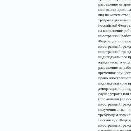
разрешение на вре
постоянно прожива
вид на жительство;
трудовая деятельно
Российской Федерац
на выполнение рабо
иностранный работ
Федерации и осуще
иностранный гражда
иностранный гражд
индивидуального п
юридического лица
разрешение на раб
временное осущест
право иностранного
индивидуального п
депортация - прину
случае утраты или
(проживания) в Рос
иностранный гражд
получения визы, -
требующем получен
Российскую Федерац
иностранных гражд
паспортов, пассажи