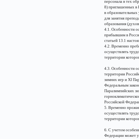
персонала в тех об
8) приглашенных в 
в образовательных
для занятия препод
образования (духо
4.1. Особенности 
прибывшим в Росси
статьей 13.1 насто
4.2. Временно пре
осуществлять трудо
территории которог
4.3. Особенности 
территории Российс
зимних игр и XI Па
Федеральным законо
Паралимпийских зим
горноклиматическог
Российской Федера
5. Временно прожи
осуществлять трудо
территории которо
6. С учетом особен
Федерации может у