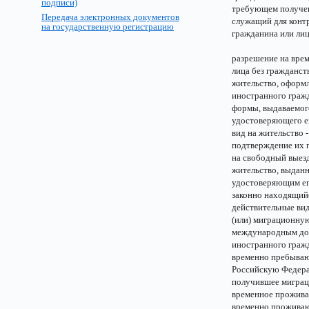
подписи)
требующем получени
Передача электронных документов
служащий для конт
на государственную регистрацию
гражданина или лиц
разрешение на вре
лица без гражданст
жительство, оформл
иностранного гражд
формы, выдаваемог
удостоверяющего е
вид на жительство 
подтверждение их п
на свободный выезд
жительство, выданн
удостоверяющим ег
законно находящий
действительные вид
(или) миграционну
международным до
иностранного граж
временно пребываю
Российскую Федера
получившее миграц
временное прожива
временно проживаю