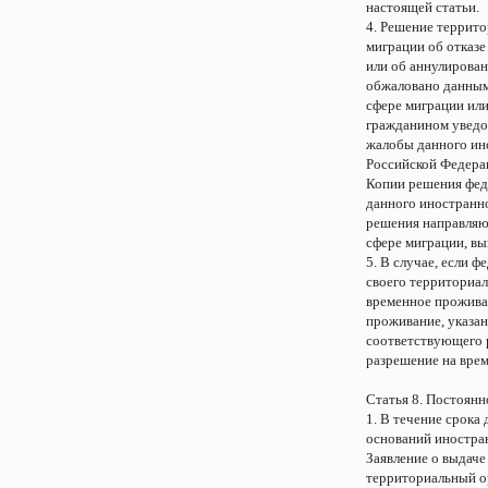
настоящей статьи.
4. Решение террито
миграции об отказ
или об аннулирова
обжаловано данным
сфере миграции или
гражданином уведо
жалобы данного ино
Российской Федера
Копии решения феде
данного иностранно
решения направляют
сфере миграции, в
5. В случае, если 
своего территориал
временное прожива
проживание, указан
соответствующего 
разрешение на вре
Статья 8. Постоян
1. В течение срока
оснований иностран
Заявление о выдаче
территориальный ор