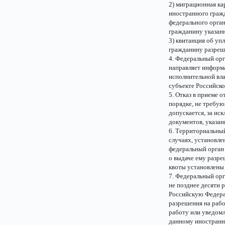
2) миграционная ка
иностранного граж
федерального орган
гражданину указан
3) квитанция об у
гражданину разреше
4. Федеральный орг
направляет информ
исполнительной вл
субъекте Российск
5. Отказ в приеме 
порядке, не требую
допускается, за и
документов, указан
6. Территориальный
случаях, установл
федеральный орган 
о выдаче ему разре
квоты установлены
7. Федеральный орг
не позднее десяти 
Российскую Федерац
разрешения на раб
работу или уведомл
данному иностранн