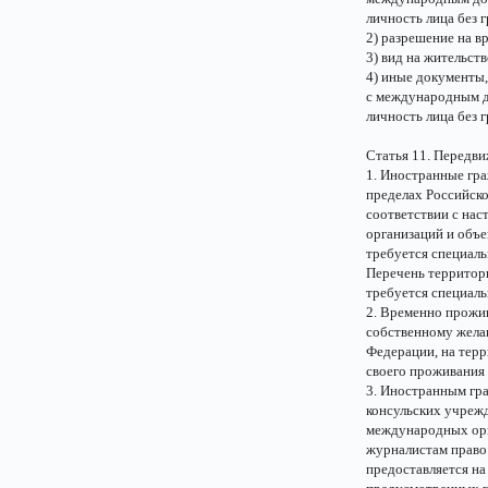
личность лица без 
2) разрешение на в
3) вид на жительств
4) иные документы
с международным д
личность лица без 
Статья 11. Передв
1. Иностранные гра
пределах Российск
соответствии с на
организаций и объе
требуется специаль
Перечень территори
требуется специал
2. Временно прожи
собственному желан
Федерации, на терр
своего проживания 
3. Иностранным гр
консульских учреж
международных орг
журналистам право
предоставляется на