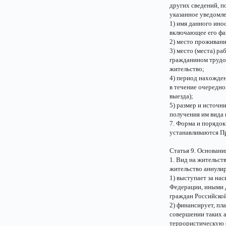
других сведений, п
указанное уведомл
1) имя данного ин
включающее его фам
2) место проживан
3) место (места) 
гражданином трудов
жительство;
4) период нахожде
в течение очередно
выезда);
5) размер и источн
получения им вида 
7. Форма и порядок
устанавливаются П
Статья 9. Основани
1. Вид на жительст
жительство аннулир
1) выступает за на
Федерации, иными 
граждан Российско
2) финансирует, пл
совершении таких а
террористическую 