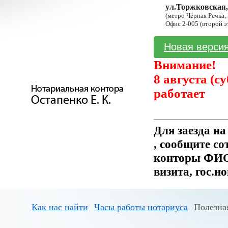
ул.Торжковская,
(метро Чёрная Речка,
Офис 2-005 (второй э
Новая версия
Внимание!
8 августа (с
работает
Для заезда н
, сообщите с
конторы ФИО 
визита, гос.н
Как нас найти
Часы работы нотариуса
Полезна