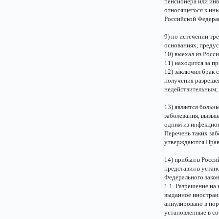
пенсионера или инв
относящегося к ины
Российской Федера
9) по истечении тр
основаниях, преду
10) выехал из Росс
11) находится за п
12) заключил брак
получения разрешен
недействительным;
13) является больн
заболевания, вызы
одним из инфекцио
Перечень таких заб
утверждаются Прав
14) прибыл в Росси
представил в устан
Федерального закон
1.1. Разрешение на
выданное иностран
аннулировано в пор
установленные в с