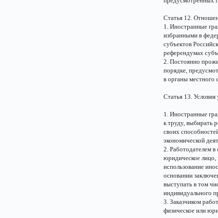
предусмотренных п
Статья 12. Отноше
1. Иностранные гра
избранными в федер
субъектов Российск
референдумах субъ
2. Постоянно прож
порядке, предусмо
в органы местного 
Статья 13. Услови
1. Иностранные гр
к труду, выбирать 
своих способносте
экономической дея
2. Работодателем в
юридическое лицо,
использование ино
основании заключен
выступать в том чи
индивидуального п
3. Заказчиком рабо
физическое или юри