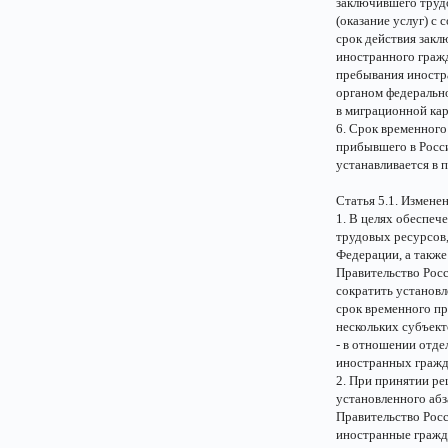
заключившего труд
(оказание услуг) с
срок действия закл
иностранного граж
пребывания иностр
органом федерально
в миграционной кар
6. Срок временног
прибывшего в Росс
устанавливается в 
Статья 5.1. Измене
1. В целях обеспеч
трудовых ресурсов
Федерации, а также
Правительство Росс
сократить установл
срок временного пр
нескольких субъект
- в отношении отд
иностранных гражд
2. При принятии ре
установленного абз
Правительство Росс
иностранные гражд