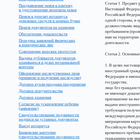
Статья 1. Предмет 
Предъявление чеков к платежу
Настоящий Федерал
и удостоверение неоплаты чеков
Российской Федера
Прием в депозит нотариуса
одной стороны, и о
денежных средств и ценных бумаг
должностными лицам
Прием документов на хранение
пребыванием (прож
Обеспечение доказательств
ими на территории
Передача заявлений физических
деятельности.
и юридических лиц
Совершение морских протестов
Статья 2. Основные
Выдача дубликатов документов,
хранящихся в делах нотариальной
1. В целях настоя
конторы
иностранный гражд
Оформление наследственных прав
Федерации и имеющ
(принятие и получение наследства)
государства;
Договор купли-продажи предприятия
лицо без гражданст
Договор поручительства
не имеющее доказат
Договор хранения
приглашение на въе
Согласие на усыновление ребенка
выдачи иностранном
(заявление)
требующем получен
Свидетельствование подлинности
международным до
подписи на уставных документах
миграционная карт
Выезд нотариуса
Российскую Федера
Банковские карточки
временного пребыв
(свидетельствование подлинности
гражданина или лиц