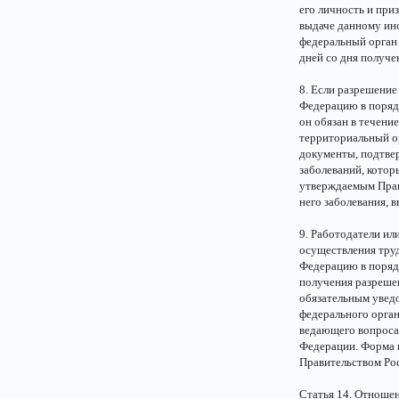
его личность и при
выдаче данному ин
федеральный орган 
дней со дня получ
8. Если разрешени
Федерацию в порядк
он обязан в течени
территориальный ор
документы, подтве
заболеваний, кото
утверждаемым Прав
него заболевания,
9. Работодатели или
осуществления тру
Федерацию в поряд
получения разрешен
обязательным увед
федерального орган
ведающего вопроса
Федерации. Форма 
Правительством Ро
Статья 14. Отноше