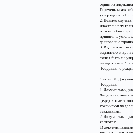
одним из инфекцио
Перечень таких заб
утверждаются Прав
2. Помимо случаев,
иностранному гражд
не может быть прод
принятия в устано
данного иностранн
3. Вид на жительст
выданного вида на 
может быть аннули
государством Росс
Федерации о реадм
Статья 10. Докуме
Федерации
1. Документами, у
Федерации, являют
федеральным закон
Российской Федера
гражданина.
2. Документами, уд
являются:
1) документ, выдан
международным дог