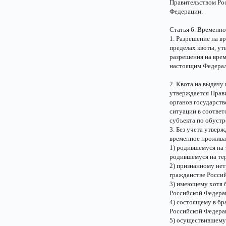
Правительством Ро
Федерации.
Статья 6. Временн
1. Разрешение на 
пределах квоты, у
разрешения на врем
настоящим Федерал
2. Квота на выдач
утверждается Прав
органов государств
ситуации в соотве
субъекта по обуст
3. Без учета утвер
временное прожива
1) родившемуся на
родившемуся на те
2) признанному не
гражданстве Росси
3) имеющему хотя 
Российской Федера
4) состоящему в б
Российской Федера
5) осуществившему