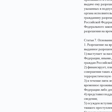
выдаче ему разреше
указанных в подпун
органа исполнитель
гражданину разреш
Российской Федерац
Федерального зако
разрешения на вре
Статья 7. Основани
1. Разрешение на в
выданное разрешени
1) выступает за на
Федерации, иными 
граждан Российско
2) финансирует, пл
совершении таких а
террористическую 
3) в течение пяти 
временное прожива
Федерации либо де
4) представил под
сведения;
5) осужден вступив
тяжкого преступлен