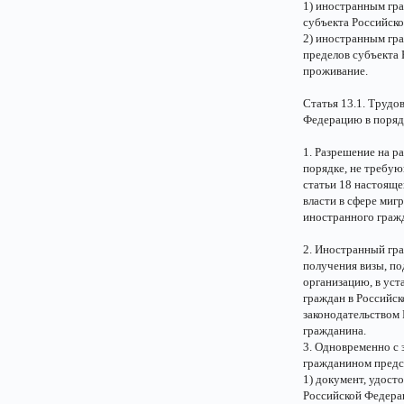
1) иностранным гр
субъекта Российско
2) иностранным гр
пределов субъекта 
проживание.
Статья 13.1. Труд
Федерацию в поряд
1. Разрешение на 
порядке, не требу
статьи 18 настояще
власти в сфере миг
иностранного гражд
2. Иностранный гр
получения визы, по
организацию, в ус
граждан в Российск
законодательством 
гражданина.
3. Одновременно с 
гражданином предс
1) документ, удос
Российской Федерац