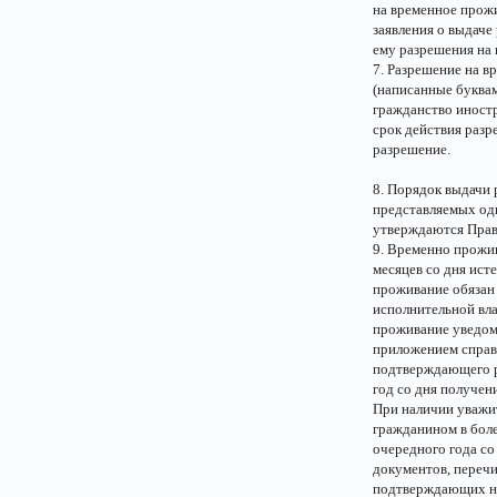
на временное прожи
заявления о выдаче
ему разрешения на
7. Разрешение на 
(написанные буквам
гражданство иностр
срок действия разр
разрешение.
8. Порядок выдачи 
представляемых од
утверждаются Прав
9. Временно прожи
месяцев со дня ист
проживание обязан 
исполнительной вла
проживание уведом
приложением справк
подтверждающего р
год со дня получен
При наличии уважи
гражданином в боле
очередного года с
документов, перечи
подтверждающих не