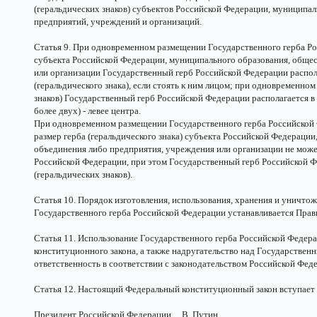
(геральдических знаков) субъектов Российской Федерации, муниципа
предприятий, учреждений и организаций.
Статья 9. При одновременном размещении Государственного герба Рос
субъекта Российской Федерации, муниципального образования, обще
или организации Государственный герб Российской Федерации распола
(геральдического знака), если стоять к ним лицом; при одновременно
знаков) Государственный герб Российской Федерации располагается в 
более двух) - левее центра.
При одновременном размещении Государственного герба Российской Ф
размер герба (геральдического знака) субъекта Российской Федераци
объединения либо предприятия, учреждения или организации не може
Российской Федерации, при этом Государственный герб Российской 
(геральдических знаков).
Статья 10. Порядок изготовления, использования, хранения и уничто
Государственного герба Российской Федерации устанавливается Прав
Статья 11. Использование Государственного герба Российской Федер
конституционного закона, а также надругательство над Государствен
ответственность в соответствии с законодательством Российской Фед
Статья 12. Настоящий Федеральный конституционный закон вступает в
Президент Российской Федерации В. Путин