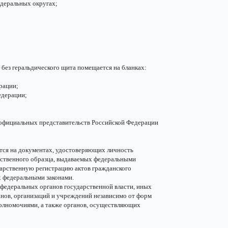
деральных округах;
без геральдического щита помещается на бланках:
рации;
едерации;
 официальных представительств Российской Федерации
тся на документах, удостоверяющих личность
рственного образца, выдаваемых федеральными
дарственную регистрацию актов гражданского
х федеральными законами.
федеральных органов государственной власти, иных
анов, организаций и учреждений независимо от форм
олномочиями, а также органов, осуществляющих