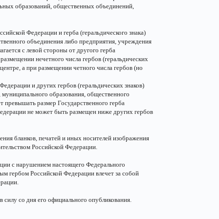
льных образований, общественных объединений,
сийской Федерации и герба (геральдического знака)
ственного объединения либо предприятия, учреждения
гается с левой стороны от другого герба
м размещении нечетного числа гербов (геральдических
центре, а при размещении четного числа гербов (но
едерации и других гербов (геральдических знаков)
и, муниципального образования, общественного
т превышать размер Государственного герба
Федерации не может быть размещен ниже других гербов
жения бланков, печатей и иных носителей изображения
ительством Российской Федерации.
ации с нарушением настоящего Федерального
ным гербом Российской Федерации влечет за собой
ерации.
 силу со дня его официального опубликования.