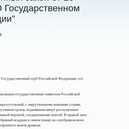
"О Государственном
ции"
З
Государственный герб Российской Федерации, его
ициальным государственным символом Российской
ырехугольный, с закругленными нижними углами,
двуглавым орлом, поднявшим вверх распущенные
ольшой короной, соединенными лентой. В правой лапе
еребряный всадник в синем плаще на серебряном коне,
пранного конем дракона.