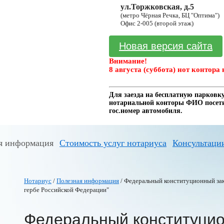
ул.Торжковская, д.5
(метро Чёрная Речка, БЦ "Оптима")
Офис 2-005 (второй этаж)
Новая версия сайта
Внимание!
8 августа (суббота) нот контора 
Для заезда на бесплатную парковку
нотариальной конторы ФИО посетит
гос.номер автомобиля.
я информация
Стоимость услуг нотариуса
Консультаци
Нотариус
/
Полезная информация
/ Федеральный конституционный зако
гербе Российской Федерации"
Федеральный конституцио