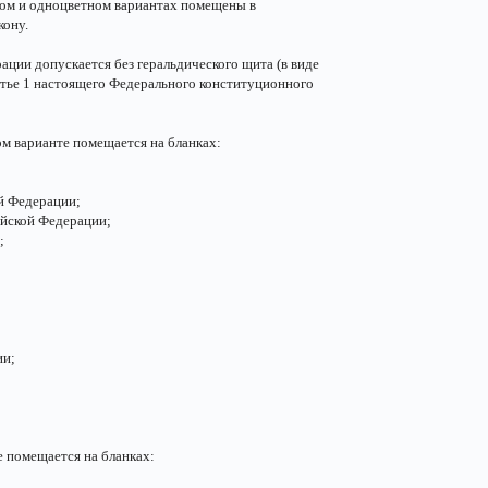
ном и одноцветном вариантах помещены в
кону.
ации допускается без геральдического щита (в виде
татье 1 настоящего Федерального конституционного
м варианте помещается на бланках:
й Федерации;
йской Федерации;
;
ии;
 помещается на бланках: