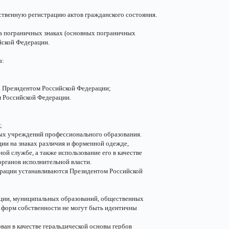
ственную регистрацию актов гражданского состояния.
на пограничных знаках (основных пограничных
йской Федерации.
а:
х Президентом Российской Федерации;
м Российской Федерации.
;
ных учреждений профессионального образования.
ии на знаках различия и форменной одежде,
ой службе, а также использование его в качестве
органов исполнительной власти.
ерации устанавливаются Президентом Российской
рации, муниципальных образований, общественных
 форм собственности не могут быть идентичны
ан в качестве геральдической основы гербов