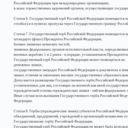
Российской Федерации при международных организациях;
в залах торжественных церемоний органов, осуществляющих государ
Статья 6. Государственный герб Российской Федерации помещается 
столбах) и в пунктах пропуска через Государственную границу Росси
Статья 7. Государственный герб Российской Федерации помещается н
штандарте (флаге) Президента Российской Федерации;
боевых знаменах воинских частей;
знаменах федеральных органов исполнительной власти, определяемы
военных кораблях 1 и 2 ранга - в порядке, установленном Президенто
Государственный герб Российской Федерации может помещаться на:
денежных знаках;
государственных наградах Российской Федерации и документах к ним
знаках отличия за окончание высших государственных образователь
Допускается размещение Государственного герба Российской Федерац
установленных для лиц, состоящих на военной или иной государственн
геральдической основы геральдических знаков - эмблем федеральных 
Иные случаи использования Государственного герба Российской Фед
Федерации.
Статья 8. Гербы (геральдические знаки) субъектов Российской Феде
объединений, предприятий, учреждений и организаций независимо от
Государственному гербу Российской Федерации.
Государственный герб Российской Федерации не может быть использов