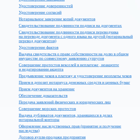
Удостоверение доверенностей
Удостоверение согласий
Нотариальное заверение копий документов
Свидетельствование подлинности подписи на документах
Свидетельствование подлинности подписи переводчика
на переводе документа с одного языка на другой (нотариальный
перевод документов)
Удостоверение фактов
Выдача свидетельств о праве собственности на долю в общем
имуществе по совместному заявлению супругов
Совершение протестов векселей в неплатеже , неакцепте
и недатировании акцепта
Предъявление чеков к платежу и удостоверение неоплаты чеков
Прием в депозит нотариуса денежных средств и ценных бумаг
Прием документов на хранение
Обеспечение доказательств
Передача заявлений физических и юридических лиц
Совершение морских протестов
Выдача дубликатов документов, хранящихся в делах
нотариальной конторы
Оформление наследственных прав (принятие и получение
наследства)
Договор купли-продажи предприятия