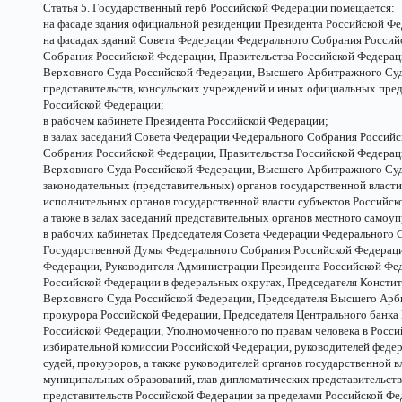
Статья 5. Государственный герб Российской Федерации помещается:
на фасаде здания официальной резиденции Президента Российской Фе
на фасадах зданий Совета Федерации Федерального Собрания Росси
Собрания Российской Федерации, Правительства Российской Федерац
Верховного Суда Российской Федерации, Высшего Арбитражного Суд
представительств, консульских учреждений и иных официальных пред
Российской Федерации;
в рабочем кабинете Президента Российской Федерации;
в залах заседаний Совета Федерации Федерального Собрания Россий
Собрания Российской Федерации, Правительства Российской Федерац
Верховного Суда Российской Федерации, Высшего Арбитражного Суд
законодательных (представительных) органов государственной власт
исполнительных органов государственной власти субъектов Российск
а также в залах заседаний представительных органов местного самоуп
в рабочих кабинетах Председателя Совета Федерации Федерального 
Государственной Думы Федерального Собрания Российской Федераци
Федерации, Руководителя Администрации Президента Российской Фе
Российской Федерации в федеральных округах, Председателя Консти
Верховного Суда Российской Федерации, Председателя Высшего Арб
прокурора Российской Федерации, Председателя Центрального банка
Российской Федерации, Уполномоченного по правам человека в Росс
избирательной комиссии Российской Федерации, руководителей федер
судей, прокуроров, а также руководителей органов государственной в
муниципальных образований, глав дипломатических представительст
представительств Российской Федерации за пределами Российской Фе