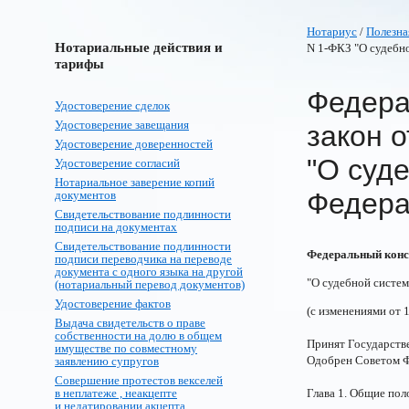
Нотариус
/
Полезна
Нотариальные действия и
N 1-ФКЗ "О судебн
тарифы
Федера
Удостоверение сделок
Удостоверение завещания
закон о
Удостоверение доверенностей
"О суд
Удостоверение согласий
Нотариальное заверение копий
Федера
документов
Свидетельствование подлинности
подписи на документах
Свидетельствование подлинности
Федеральный конст
подписи переводчика на переводе
документа с одного языка на другой
"О судебной систе
(нотариальный перевод документов)
Удостоверение фактов
(с изменениями от 15
Выдача свидетельств о праве
собственности на долю в общем
Принят Государств
имуществе по совместному
Одобрен Советом Ф
заявлению супругов
Совершение протестов векселей
в неплатеже , неакцепте
Глава 1. Общие по
и недатировании акцепта