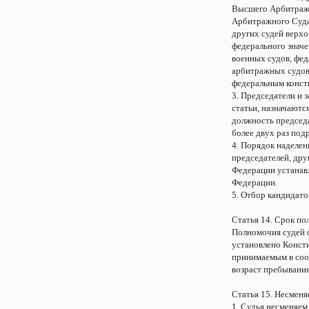
Высшего Арбитражн
Арбитражного Суда 
других судей верхо
федерального значе
военных судов, фе
арбитражных судов
федеральным конст
3. Председатели и 
статьи, назначаютс
должность председа
более двух раз под
4. Порядок наделен
председателей, дру
Федерации устанав
Федерации.
5. Отбор кандидато
Статья 14. Срок п
Полномочия судей 
установлено Конст
принимаемым в соот
возраст пребывания
Статья 15. Несменя
1. Судья несменяем