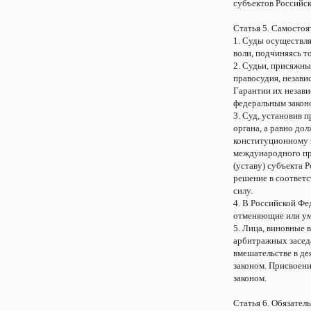
субъектов Российс
Статья 5. Самостоя
1. Суды осуществля
воли, подчиняясь т
2. Судьи, присяжн
правосудия, незави
Гарантии их незав
федеральным закон
3. Суд, установив 
органа, а равно д
конституционному 
международного пр
(уставу) субъекта 
решение в соответ
силу.
4. В Российской Фе
отменяющие или ум
5. Лица, виновные 
арбитражных заседа
вмешательстве в де
законом. Присвоени
законом.
Статья 6. Обязател