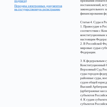
признания обязате
подписи)
постановлений, вст
Передача электронных документов
на государственную регистрацию
законодательного з
финансирования фе
Статья 4. Суды в Р
1. Правосудие в Ро
соответствии с Ко
конституционным з
настоящим Федерал
2. В Российской Фе
мировые судьи суб
Федерации.
3. К федеральным с
Конституционный С
Верховный Суд Рос
суды городов федер
районные суды, во
судов общей юрисд
Высший Арбитражны
(арбитражные касс
субъектов Российс
4. К судам субъект
субъектов Российс