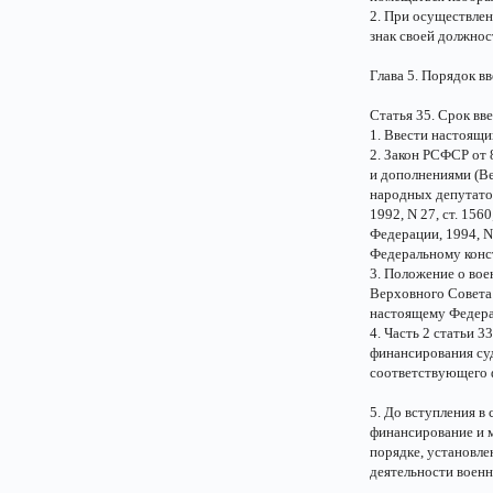
2. При осуществлен
знак своей должнос
Глава 5. Порядок в
Статья 35. Срок вв
1. Ввести настоящи
2. Закон РСФСР от
и дополнениями (Ве
народных депутато
1992, N 27, ст. 156
Федерации, 1994, N
Федеральному конс
3. Положение о вое
Верховного Совета 
настоящему Федера
4. Часть 2 статьи 
финансирования суд
соответствующего ф
5. До вступления в
финансирование и 
порядке, установл
деятельности военн