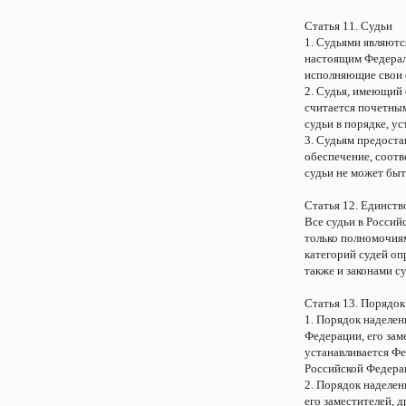
Статья 11. Судьи
1. Судьями являютс
настоящим Федерал
исполняющие свои 
2. Судья, имеющий 
считается почетным
судьи в порядке, у
3. Судьям предоста
обеспечение, соотв
судьи не может быт
Статья 12. Единств
Все судьи в Росси
только полномочия
категорий судей оп
также и законами с
Статья 13. Порядо
1. Порядок наделе
Федерации, его зам
устанавливается Ф
Российской Федера
2. Порядок наделе
его заместителей, 