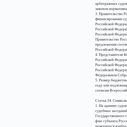
арбитражных судов
законом нормативо
3. Правительство Р
финансирования су
Российской Федера
Российской Федера
Российской Федерац
Правительство Рос
предложения соотв
Российской Федерац
4. Представители 
Российской Федера
Российской Федера
Российской Федера
Федеральном Собра
5. Размер бюджетн
году или подлежащ
согласия Всероссий
Статья 34. Символы
1. На зданиях судо
судебных заседани
Государственного г
флаг субъекта Росс
помещаться изобра