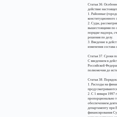
Статья 36. Особенн
действие настояще
1. Районные (город
конституционного 
2. Суды, рассматри
вышестоящими по о
порядке надзора, 
решения по делу.
3. Введение в дейс
изменения состава 
Статья 37. Сроки п
С введением в дейс
Российской Федера
полномочия до исте
Статья 38. Порядо
1. Расходы на фин
предусматриваются
2. С 1 января 199
пропорционально то
обеспечением деят
департаменту при 
финансирования Су