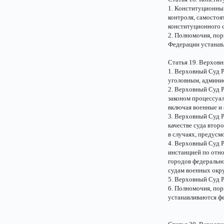
1. Конституционны
контроля, самосто
конституционного 
2. Полномочия, пор
Федерации устанав
Статья 19. Верхов
1. Верховный Суд 
уголовным, админи
2. Верховный Суд 
законом процессуа
включая военные и
3. Верховный Суд Р
качестве суда втор
в случаях, предусм
4. Верховный Суд 
инстанцией по отно
городов федерально
судам военных окру
5. Верховный Суд Р
6. Полномочия, по
устанавливаются ф