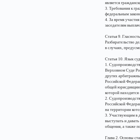
является гражданск
3. Требования к гр
федеральным закон
4. За время участ
заседателям выплач
Статья 9. Гласность
Разбирательство де
в случаях, предус
Статья 10. Язык су
1. Судопроизводст
Верховном Суде Ро
других арбитражных
Российской Федера
общей юрисдикции м
которой находится 
2. Судопроизводств
Российской Федерац
на территории кото
3. Участвующим в д
выступать и давать
общения, а также п
Глава 2. Основы ст