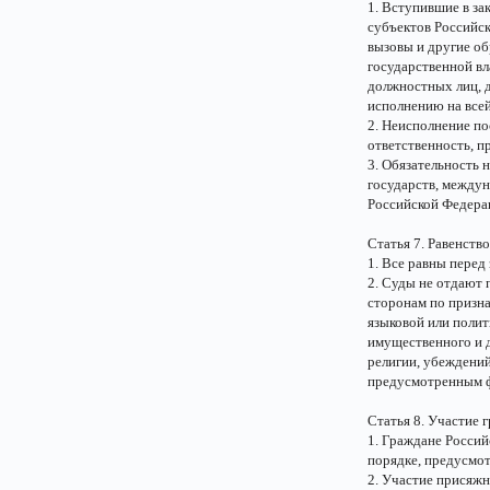
1. Вступившие в за
субъектов Российск
вызовы и другие об
государственной вл
должностных лиц, 
исполнению на все
2. Неисполнение по
ответственность, 
3. Обязательность
государств, между
Российской Федера
Статья 7. Равенство
1. Все равны перед 
2. Суды не отдают 
сторонам по призна
языковой или полит
имущественного и д
религии, убеждений
предусмотренным ф
Статья 8. Участие 
1. Граждане Россий
порядке, предусмо
2. Участие присяж