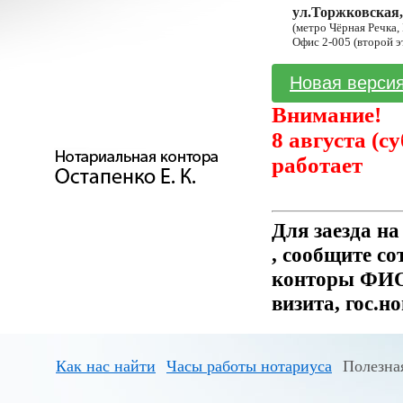
ул.Торжковская,
(метро Чёрная Речка,
Офис 2-005 (второй э
Новая версия
Внимание!
8 августа (с
работает
Для заезда н
, сообщите с
конторы ФИО 
визита, гос.н
Как нас найти
Часы работы нотариуса
Полезна