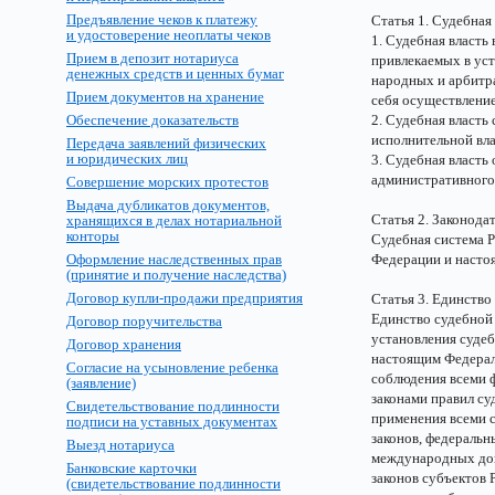
Предъявление чеков к платежу
Статья 1. Судебная
и удостоверение неоплаты чеков
1. Судебная власть
Прием в депозит нотариуса
привлекаемых в ус
денежных средств и ценных бумаг
народных и арбитра
Прием документов на хранение
себя осуществление
Обеспечение доказательств
2. Судебная власть
исполнительной вла
Передача заявлений физических
и юридических лиц
3. Судебная власть
административного 
Совершение морских протестов
Выдача дубликатов документов,
Статья 2. Законода
хранящихся в делах нотариальной
конторы
Судебная система 
Оформление наследственных прав
Федерации и насто
(принятие и получение наследства)
Договор купли-продажи предприятия
Статья 3. Единство
Единство судебной
Договор поручительства
установления суде
Договор хранения
настоящим Федерал
Согласие на усыновление ребенка
соблюдения всеми 
(заявление)
законами правил су
Свидетельствование подлинности
применения всеми 
подписи на уставных документах
законов, федераль
Выезд нотариуса
международных дого
Банковские карточки
законов субъектов 
(свидетельствование подлинности