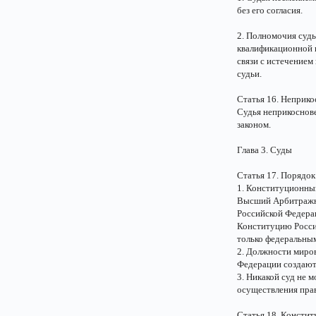
без его согласия.
2. Полномочия суд
квалификационной к
связи с истечением
судьи.
Статья 16. Неприко
Судья неприкоснов
законом.
Глава 3. Суды
Статья 17. Порядок
1. Конституционны
Высший Арбитражны
Российской Федерац
Конституцию Росси
только федеральным
2. Должности миров
Федерации создают
3. Никакой суд не 
осуществления пра
Статья 18. Консти