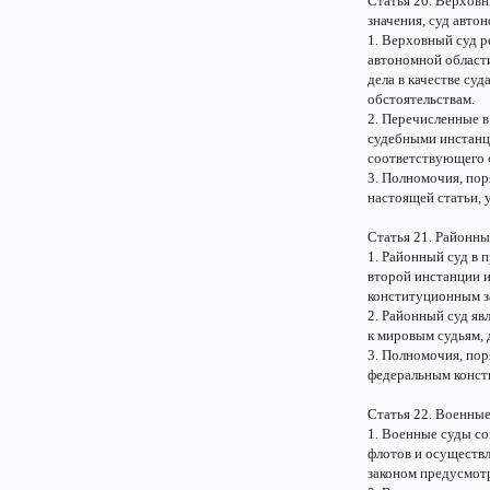
Статья 20. Верховн
значения, суд авто
1. Верховный суд р
автономной области
дела в качестве су
обстоятельствам.
2. Перечисленные 
судебными инстанц
соответствующего 
3. Полномочия, пор
настоящей статьи,
Статья 21. Районны
1. Районный суд в 
второй инстанции 
конституционным з
2. Районный суд я
к мировым судьям,
3. Полномочия, пор
федеральным конст
Статья 22. Военны
1. Военные суды со
флотов и осуществл
законом предусмотр