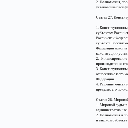
2. Полномочия, по
устанавливаются ф
Статья 27. Консти
1. Конституционный
субъектом Российск
Российской Федера
субъекта Российско
Федерации конститу
конституции (устав
2. Финансирование 
производится за сч
3. Конституционный
отнесенные к его к
Федерации.
4. Решение констит
пределах его полно
Статья 28. Мировой
1. Мировой судья в
административные и
2. Полномочия и п
и законом субъекта