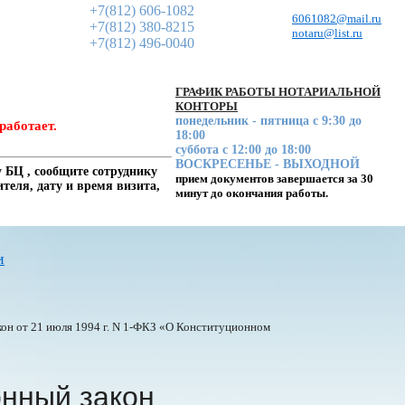
+7(812) 606-1082
6061082@mail.ru
+7(812) 380-8215
notaru@list.ru
+7(812) 496-0040
ГРАФИК РАБОТЫ НОТАРИАЛЬНОЙ
КОНТОРЫ
понедельник - пятница с 9:30 до
работает.
18:00
суббота с 12:00 до 18:00
ВОСКРЕСЕНЬЕ - ВЫХОДНОЙ
 БЦ , сообщите сотруднику
прием документов завершается за 30
еля, дату и время визита,
минут до окончания работы.
и
он от 21 июля 1994 г. N
1-ФКЗ
«О Конституционном
нный закон