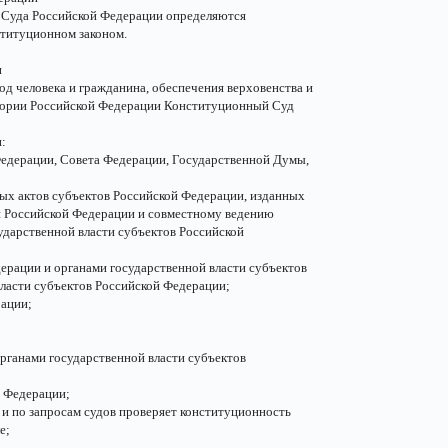
 Суда Российской Федерации определяются
титуционном законом.
и
од человека и гражданина, обеспечения верховенства и
итории Российской Федерации Конституционный Суд
:
Федерации, Совета Федерации, Государственной Думы,
вных актов субъектов Российской Федерации, изданных
и Российской Федерации и совместному ведению
ударственной власти субъектов Российской
ерации и органами государственной власти субъектов
ласти субъектов Российской Федерации;
рации;
рганами государственной власти субъектов
й Федерации;
 и по запросам судов проверяет конституционность
е;