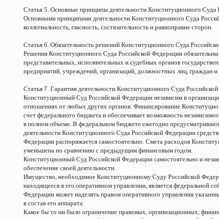
Статья 5. Основные принципы деятельности Конституционного Суда
Основными принципами деятельности Конституционного Суда Россий
коллегиальность, гласность, состязательность и равноправие сторон.
Статья 6. Обязательность решений Конституционного Суда Российск
Решения Конституционного Суда Российской Федерации обязательны 
представительных, исполнительных и судебных органов государственн
предприятий, учреждений, организаций, должностных лиц, граждан и
Статья 7. Гарантии деятельности Конституционного Суда Российско
Конституционный Суд Российской Федерации независим в организаци
отношениях от любых других органов. Финансирование Конституцион
счет федерального бюджета и обеспечивает возможность независимо
в полном объеме. В федеральном бюджете ежегодно предусматривают
деятельности Конституционного Суда Российской Федерации средст
Федерации распоряжается самостоятельно. Смета расходов Конститу
уменьшена по сравнению с предыдущим финансовым годом.
Конституционный Суд Российской Федерации самостоятельно и неза
обеспечение своей деятельности.
Имущество, необходимое Конституционному Суду Российской Федера
находящееся в его оперативном управлении, является федеральной с
Федерации может наделять правом оперативного управления указан
в состав его аппарата.
Какое бы то ни было ограничение правовых, организационных, фина