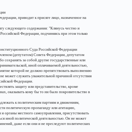
ации
дерации, приводит к присяге лицо, назначенное на
гу следующего содержания: "Клянусь честно и
Российской Федерации, подчиняясь при этом только
 Конституционного Суда Российской Федерации
членом (депутатом) Совета Федерации, депутатом
бо сохранять за собой другие государственные или
ринимательской, иной оплачиваемой деятельностью,
занятие которой не должно препятствовать выполнению
 не может служить уважительной причиной отсутствия
ссийской Федерации.
ствлять защиту или представительство, кроме
анах, оказывать кому бы то ни было покровительство в
длежать к политическим партиям и движениям,
ести политическую пропаганду или агитацию,
и и органы местного самоуправления, присутствовать
ься иной политической деятельностью. Он не может
инений, даже если они и не преследуют политических