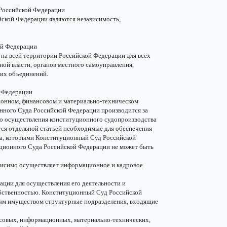
 Российской Федерации
ской Федерации являются независимость,
ой Федерации
на всей территории Российской Федерации для всех
ой власти, органов местного самоуправления,
 их объединений.
й Федерации
онном, финансовом и материально-техническом
ного Суда Российской Федерации производится за
го осуществления конституционного судопроизводства
ся отдельной статьей необходимые для обеспечения
ва, которыми Конституционный Суд Российской
ционного Суда Российской Федерации не может быть
висимо осуществляет информационное и кадровое
ции для осуществления его деятельности и
обственностью. Конституционный Суд Российской
ным имуществом структурные подразделения, входящие
нсовых, информационных, материально-технических,