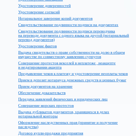
Удостоверение доверенностей
Удостоверение согласий
Нотариальное заверение копий документов
Свидетельствование подлинности подписи на документах
Свидетельствование подлинности подписи переводчика
на переводе документа с одного языка на другой (нотариальный
перевод документов)
Удостоверение фактов
Выдача свидетельств о праве собственности на долю в общем
имуществе по совместному заявлению супругов
Совершение протестов векселей в неплатеже , неакцепте
и недатировании акцепта
Предъявление чеков к платежу и удостоверение неоплаты чеков
Прием в депозит нотариуса денежных средств и ценных бумаг
Прием документов на хранение
Обеспечение доказательств
Передача заявлений физических и юридических лиц
Совершение морских протестов
Выдача дубликатов документов, хранящихся в делах
нотариальной конторы
Оформление наследственных прав (принятие и получение
наследства)
Договор купли-продажи предприятия