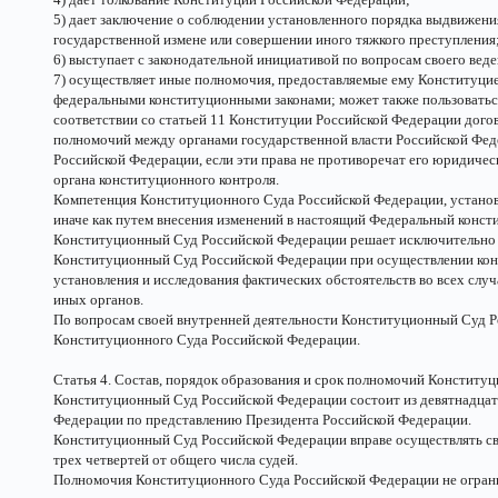
5) дает заключение о соблюдении установленного порядка выдвижени
государственной измене или совершении иного тяжкого преступления
6) выступает с законодательной инициативой по вопросам своего веде
7) осуществляет иные полномочия, предоставляемые ему Конституци
федеральными конституционными законами; может также пользоватьс
соответствии со статьей 11 Конституции Российской Федерации дого
полномочий между органами государственной власти Российской Феде
Российской Федерации, если эти права не противоречат его юридичес
органа конституционного контроля.
Компетенция Конституционного Суда Российской Федерации, установ
иначе как путем внесения изменений в настоящий Федеральный конст
Конституционный Суд Российской Федерации решает исключительно 
Конституционный Суд Российской Федерации при осуществлении кон
установления и исследования фактических обстоятельств во всех случ
иных органов.
По вопросам своей внутренней деятельности Конституционный Суд Р
Конституционного Суда Российской Федерации.
Статья 4. Состав, порядок образования и срок полномочий Конститу
Конституционный Суд Российской Федерации состоит из девятнадцат
Федерации по представлению Президента Российской Федерации.
Конституционный Суд Российской Федерации вправе осуществлять сво
трех четвертей от общего числа судей.
Полномочия Конституционного Суда Российской Федерации не огран