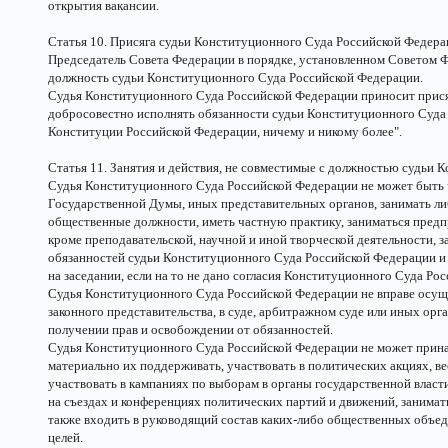
открытия вакансии.
Статья 10. Присяга судьи Конституционного Суда Российской Федер
Председатель Совета Федерации в порядке, установленном Советом Фе
должность судьи Конституционного Суда Российской Федерации.
Судья Конституционного Суда Российской Федерации приносит прися
добросовестно исполнять обязанности судьи Конституционного Суда 
Конституции Российской Федерации, ничему и никому более".
Статья 11. Занятия и действия, не совместимые с должностью судьи
Судья Конституционного Суда Российской Федерации не может быть 
Государственной Думы, иных представительных органов, занимать ли
общественные должности, иметь частную практику, заниматься предп
кроме преподавательской, научной и иной творческой деятельности, 
обязанностей судьи Конституционного Суда Российской Федерации и
на заседании, если на то не дано согласия Конституционного Суда Ро
Судья Конституционного Суда Российской Федерации не вправе осуще
законного представительства, в суде, арбитражном суде или иных орг
получении прав и освобождении от обязанностей.
Судья Конституционного Суда Российской Федерации не может прина
материально их поддерживать, участвовать в политических акциях, в
участвовать в кампаниях по выборам в органы государственной власт
на съездах и конференциях политических партий и движений, занимат
также входить в руководящий состав каких-либо общественных объед
целей.