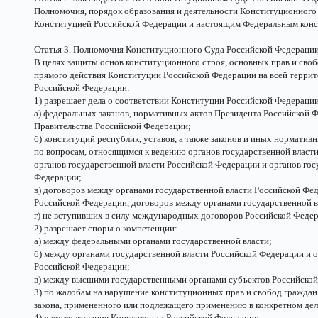
Полномочия, порядок образования и деятельности Конституционного
Конституцией Российской Федерации и настоящим Федеральным конс
Статья 3. Полномочия Конституционного Суда Российской Федераци
В целях защиты основ конституционного строя, основных прав и своб
прямого действия Конституции Российской Федерации на всей терр
Российской Федерации:
1) разрешает дела о соответствии Конституции Российской Федерации
а) федеральных законов, нормативных актов Президента Российской 
Правительства Российской Федерации;
б) конституций республик, уставов, а также законов и иных нормати
по вопросам, относящимся к ведению органов государственной власт
органов государственной власти Российской Федерации и органов гос
Федерации;
в) договоров между органами государственной власти Российской Фед
Российской Федерации, договоров между органами государственной в
г) не вступивших в силу международных договоров Российской Феде
2) разрешает споры о компетенции:
а) между федеральными органами государственной власти;
б) между органами государственной власти Российской Федерации и о
Российской Федерации;
в) между высшими государственными органами субъектов Российско
3) по жалобам на нарушение конституционных прав и свобод граждан
закона, примененного или подлежащего применению в конкретном дел
4) дает толкование Конституции Российской Федерации;