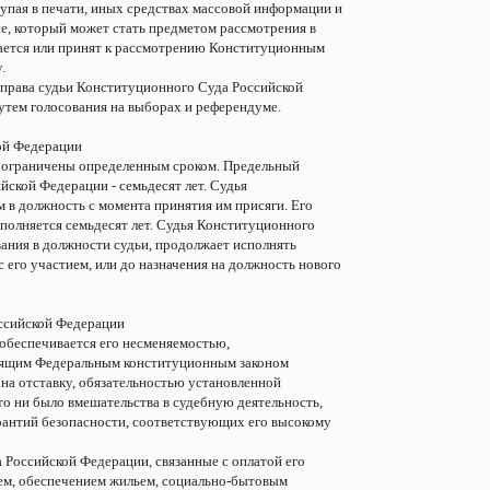
упая в печати, иных средствах массовой информации и
е, который может стать предметом рассмотрения в
ается или принят к рассмотрению Конституционным
.
е права судьи Конституционного Суда Российской
утем голосования на выборах и референдуме.
ой Федерации
 ограничены определенным сроком. Предельный
ской Федерации - семьдесят лет. Судья
в должность с момента принятия им присяги. Его
полняется семьдесят лет. Судья Конституционного
ания в должности судьи, продолжает исполнять
с его участием, или до назначения на должность нового
оссийской Федерации
обеспечивается его несменяемостью,
тоящим Федеральным конституционным законом
на отставку, обязательностью установленной
о ни было вмешательства в судебную деятельность,
арантий безопасности, соответствующих его высокому
Российской Федерации, связанные с оплатой его
ием, обеспечением жильем, социально-бытовым