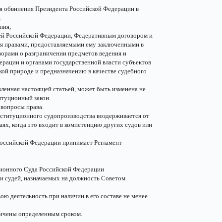
я обвинения Президента Российской Федерации в
;
ния;
ей Российской Федерации, Федеративным договором и
я правами, предоставляемыми ему заключенными в
ворами о разграничении предметов ведения и
рации и органами государственной власти субъектов
кой природе и предназначению в качестве судебного
ленная настоящей статьей, может быть изменена не
итуционный закон.
вопросы права.
ституционного судопроизводства воздерживается от
аях, когда это входит в компетенцию других судов или
оссийской Федерации принимает Регламент
ционного Суда Российской Федерации
и судей, назначаемых на должность Советом
ю деятельность при наличии в его составе не менее
ичены определенным сроком.