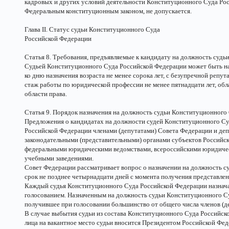
кадровых и других условий деятельности Конституционного Суда Ро
Федеральным конституционным законом, не допускается.
Глава II. Статус судьи Конституционного Суда
Российской Федерации
Статья 8. Требования, предъявляемые к кандидату на должность суд
Судьей Конституционного Суда Российской Федерации может быть н
ко дню назначения возраста не менее сорока лет, с безупречной реп
стаж работы по юридической профессии не менее пятнадцати лет, об
области права.
Статья 9. Порядок назначения на должность судьи Конституционного
Предложения о кандидатах на должности судей Конституционного Су
Российской Федерации членами (депутатами) Совета Федерации и деп
законодательными (представительными) органами субъектов Российс
федеральными юридическими ведомствами, всероссийскими юридиче
учебными заведениями.
Совет Федерации рассматривает вопрос о назначении на должность с
срок не позднее четырнадцати дней с момента получения представле
Каждый судья Конституционного Суда Российской Федерации назнача
голосованием. Назначенным на должность судьи Конституционного Су
получившее при голосовании большинство от общего числа членов (д
В случае выбытия судьи из состава Конституционного Суда Российск
лица на вакантное место судьи вносится Президентом Российской Фед