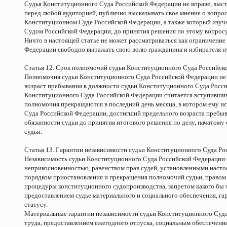
Судья Конституционного Суда Российской Федерации не вправе, выст
перед любой аудиторией, публично высказывать свое мнение о вопрос
Конституционном Суде Российской Федерации, а также который изуч
Судом Российской Федерации, до принятия решения по этому вопросу
Ничто в настоящей статье не может рассматриваться как ограничени
Федерации свободно выражать свою волю гражданина и избирателя п
Статья 12. Срок полномочий судьи Конституционного Суда Российск
Полномочия судьи Конституционного Суда Российской Федерации не
возраст пребывания в должности судьи Конституционного Суда Россий
Конституционного Суда Российской Федерации считается вступившим 
полномочия прекращаются в последний день месяца, в котором ему ис
Суда Российской Федерации, достигший предельного возраста пребыв
обязанности судьи до принятия итогового решения по делу, начатому 
судьи.
Статья 13. Гарантии независимости судьи Конституционного Суда Р
Независимость судьи Конституционного Суда Российской Федерации 
неприкосновенностью, равенством прав судей, установленными нас
порядком приостановления и прекращения полномочий судьи, правом 
процедуры конституционного судопроизводства, запретом какого бы т
предоставлением судье материального и социального обеспечения, г
статусу.
Материальные гарантии независимости судьи Конституционного Суда 
труда, предоставлением ежегодного отпуска, социальным обеспечен