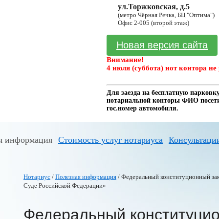
ул.Торжковская, д.5
(метро Чёрная Речка, БЦ "Оптима")
Офис 2-005 (второй этаж)
Новая версия сайта
Внимание!
4 июля (суббота) нот контора не 
Для заезда на бесплатную парковку
нотариальной конторы ФИО посетит
гос.номер автомобиля.
я информация
Стоимость услуг нотариуса
Консультаци
Нотариус
/
Полезная информация
/ Федеральный конституционный зак
Суде Российской Федерации»
Федеральный конституцио