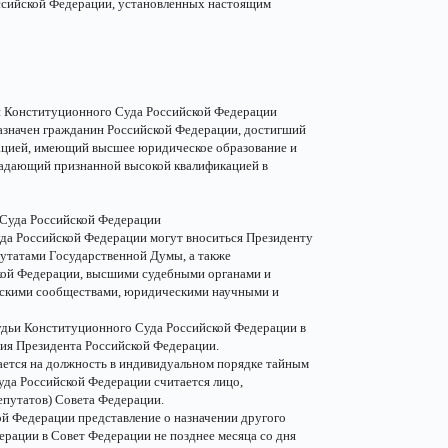
ссийской Федерации, установленных настоящим
ьи Конституционного Суда Российской Федерации
азначен гражданин Российской Федерации, достигший
утацией, имеющий высшее юридическое образование и
ладающий признанной высокой квалификацией в
 Суда Российской Федерации
да Российской Федерации могут вноситься Президенту
утатами Государственной Думы, а также
кой Федерации, высшими судебными органами и
скими сообществами, юридическими научными и
удьи Конституционного Суда Российской Федерации в
ния Президента Российской Федерации.
ется на должность в индивидуальном порядке тайным
да Российской Федерации считается лицо,
епутатов) Совета Федерации.
ой Федерации представление о назначении другого
ерации в Совет Федерации не позднее месяца со дня