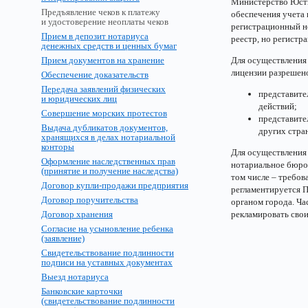
Министерство Юсти
Предъявление чеков к платежу
обеспечения учета
и удостоверение неоплаты чеков
регистрационный но
Прием в депозит нотариуса
реестр, но регистр
денежных средств и ценных бумаг
Прием документов на хранение
Для осуществления 
лицензии разрешен
Обеспечение доказательств
Передача заявлений физических
представите
и юридических лиц
действий;
Совершение морских протестов
представите
Выдача дубликатов документов,
других стра
хранящихся в делах нотариальной
конторы
Для осуществления 
Оформление наследственных прав
нотариальное бюро,
(принятие и получение наследства)
том числе – требо
Договор купли-продажи предприятия
регламентируется 
Договор поручительства
органом города. Ч
Договор хранения
рекламировать свои
Согласие на усыновление ребенка
(заявление)
Свидетельствование подлинности
подписи на уставных документах
Выезд нотариуса
Банковские карточки
(свидетельствование подлинности