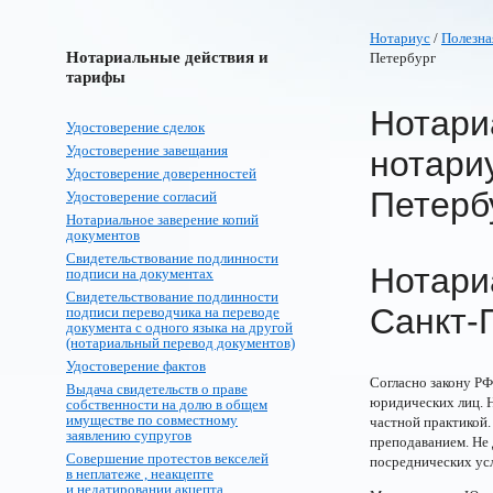
Нотариус
/
Полезна
Нотариальные действия и
Петербург
тарифы
Нотари
Удостоверение сделок
Удостоверение завещания
нотари
Удостоверение доверенностей
Петерб
Удостоверение согласий
Нотариальное заверение копий
документов
Свидетельствование подлинности
Нотари
подписи на документах
Свидетельствование подлинности
Санкт-
подписи переводчика на переводе
документа с одного языка на другой
(нотариальный перевод документов)
Удостоверение фактов
Согласно закону РФ
Выдача свидетельств о праве
юридических лиц. 
собственности на долю в общем
имуществе по совместному
частной практикой.
заявлению супругов
преподаванием. Не 
Совершение протестов векселей
посреднических ус
в неплатеже , неакцепте
и недатировании акцепта