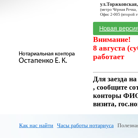
ул.Торжковская,
(метро Чёрная Речка,
Офис 2-005 (второй э
Новая версия
Внимание!
8 августа (с
работает
Для заезда н
, сообщите с
конторы ФИО 
визита, гос.н
Как нас найти
Часы работы нотариуса
Полезна