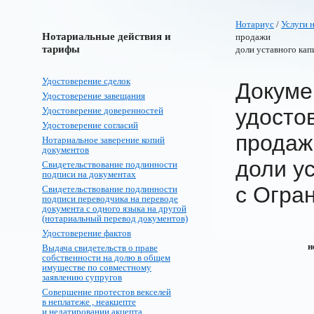
Нотариус
/
Услуги 
Нотариальные действия и
продажи
тарифы
доли уставного ка
Удостоверение сделок
Докуме
Удостоверение завещания
удосто
Удостоверение доверенностей
Удостоверение согласий
продаж
Нотариальное заверение копий
документов
доли у
Свидетельствование подлинности
подписи на документах
с Огра
Свидетельствование подлинности
подписи переводчика на переводе
документа с одного языка на другой
(нотариальный перевод документов)
Удостоверение фактов
н
Выдача свидетельств о праве
собственности на долю в общем
имуществе по совместному
заявлению супругов
Совершение протестов векселей
в неплатеже , неакцепте
и недатировании акцепта