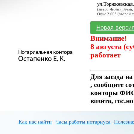
ул.Торжковская,
(метро Чёрная Речка,
Офис 2-005 (второй э
Новая версия
Внимание!
8 августа (с
работает
Для заезда н
, сообщите с
конторы ФИО 
визита, гос.н
Как нас найти
Часы работы нотариуса
Полезна