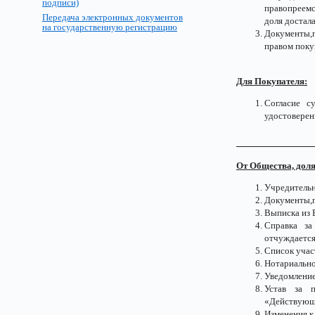
подписи)
правопреемс
Передача электронных документов
доля достал
на государственную регистрацию
Документы,
правом поку
Для Покупателя:
Согласие с
удостоверен
От Общества, доля
Учредительн
Документы,
Выписка из 
Справка за
отчуждается
Список учас
Нотариально
Уведомление
Устав за 
«Действующа
Изменения к