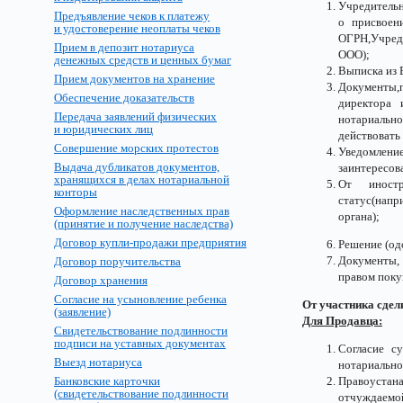
Учредитель
Предъявление чеков к платежу
о присвоен
и удостоверение неоплаты чеков
ОГРН,Учред
Прием в депозит нотариуса
ООО);
денежных средств и ценных бумаг
Выписка из 
Прием документов на хранение
Документы,
Обеспечение доказательств
директора 
Передача заявлений физических
нотариальн
и юридических лиц
действовать
Совершение морских протестов
Уведомлен
Выдача дубликатов документов,
заинтересов
хранящихся в делах нотариальной
От иност
конторы
статус(нап
Оформление наследственных прав
органа);
(принятие и получение наследства)
Договор купли-продажи предприятия
Решение (од
Документы,
Договор поручительства
правом поку
Договор хранения
Согласие на усыновление ребенка
От участника сдел
(заявление)
Для Продавца:
Свидетельствование подлинности
подписи на уставных документах
Согласие с
Выезд нотариуса
нотариально
Банковские карточки
Правоустан
(свидетельствование подлинности
отчуждаемой