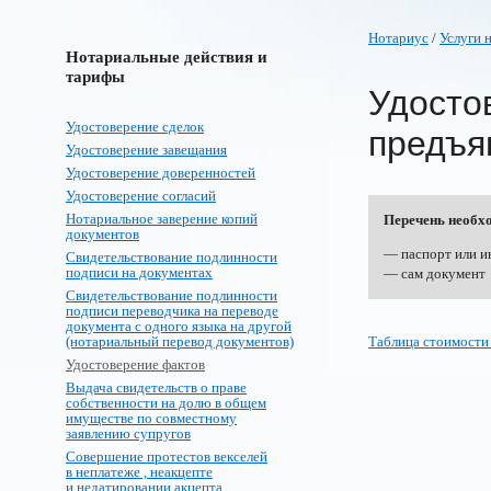
Нотариус
/
Услуги 
Нотариальные действия и
тарифы
Удосто
Удостоверение сделок
предъя
Удостоверение завещания
Удостоверение доверенностей
Удостоверение согласий
Нотариальное заверение копий
Перечень необх
документов
— паспорт или и
Свидетельствование подлинности
подписи на документах
— сам документ
Свидетельствование подлинности
подписи переводчика на переводе
документа с одного языка на другой
(нотариальный перевод документов)
Таблица стоимости
Удостоверение фактов
Выдача свидетельств о праве
собственности на долю в общем
имуществе по совместному
заявлению супругов
Совершение протестов векселей
в неплатеже , неакцепте
и недатировании акцепта