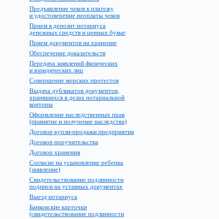
Предъявление чеков к платежу
и удостоверение неоплаты чеков
Прием в депозит нотариуса
денежных средств и ценных бумаг
Прием документов на хранение
Обеспечение доказательств
Передача заявлений физических
и юридических лиц
Совершение морских протестов
Выдача дубликатов документов,
хранящихся в делах нотариальной
конторы
Оформление наследственных прав
(принятие и получение наследства)
Договор купли-продажи предприятия
Договор поручительства
Договор хранения
Согласие на усыновление ребенка
(заявление)
Свидетельствование подлинности
подписи на уставных документах
Выезд нотариуса
Банковские карточки
(свидетельствование подлинности