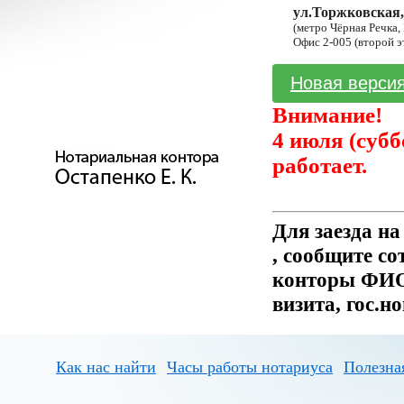
ул.Торжковская,
(метро Чёрная Речка,
Офис 2-005 (второй э
Новая версия
Внимание!
4 июля (субб
работает.
Для заезда н
, сообщите с
конторы ФИО 
визита, гос.н
Как нас найти
Часы работы нотариуса
Полезна