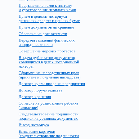
Предъявление чеков к платежу
и удостоверение неоплаты чеков
Прием в депозит нотариуса
денежных средств и ценных бумаг
Прием документов на хранение
Обеспечение доказательств
Передача заявлений физических
и юридических лиц
Совершение морских протестов
Выдача дубликатов документов,
хранящихся в делах нотариальной
конторы
Оформление наследственных прав
(принятие и получение наследства)
Договор купли-продажи предприятия
Договор поручительства
Договор хранения
Согласие на усыновление ребенка
(заявление)
Свидетельствование подлинности
подписи на уставных документах
Выезд нотариуса
Банковские карточки
(свидетельствование подлинности