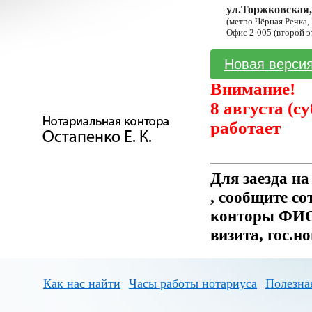
ул.Торжковская,
(метро Чёрная Речка,
Офис 2-005 (второй э
Новая версия
Внимание!
8 августа (с
работает
Для заезда н
, сообщите с
конторы ФИО 
визита, гос.н
Как нас найти
Часы работы нотариуса
Полезна