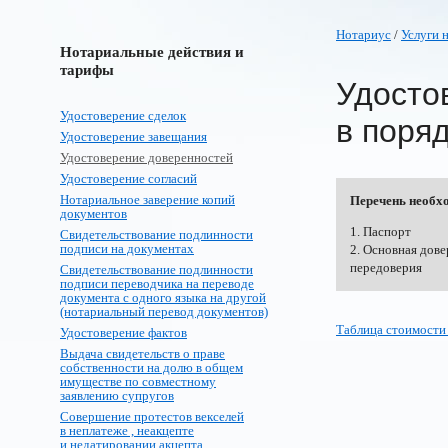
Нотариус
/
Услуги 
Нотариальные действия и
тарифы
Удосто
Удостоверение сделок
в поря
Удостоверение завещания
Удостоверение доверенностей
Удостоверение согласий
Нотариальное заверение копий
Перечень необх
документов
1. Паспорт
Свидетельствование подлинности
подписи на документах
2. Основная дове
передоверия
Свидетельствование подлинности
подписи переводчика на переводе
документа с одного языка на другой
(нотариальный перевод документов)
Таблица стоимости
Удостоверение фактов
Выдача свидетельств о праве
собственности на долю в общем
имуществе по совместному
заявлению супругов
Совершение протестов векселей
в неплатеже , неакцепте
и недатировании акцепта