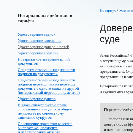
Нотариус
/
Услуги 
Нотариальные действия и
тарифы
Довере
Удостоверение сделок
суде
Удостоверение завещания
Удостоверение доверенностей
Удостоверение согласий
Закон Российской Ф
Нотариальное заверение копий
выступающему в кач
документов
что интересы ответ
Свидетельствование подлинности
представитель. Он 
подписи на документах
представлены в зако
Свидетельствование подлинности
подписи переводчика на переводе
Нотариальная конто
документа с одного языка на другой
и ведение дел в суде
(нотариальный перевод документов)
Удостоверение фактов
Выдача свидетельств о праве
собственности на долю в общем
Перечень необх
имуществе по совместному
заявлению супругов
— паспорт или ин
Совершение протестов векселей
доверенность (фа
в неплатеже , неакцепте
и наличие паспор
и недатировании акцепта