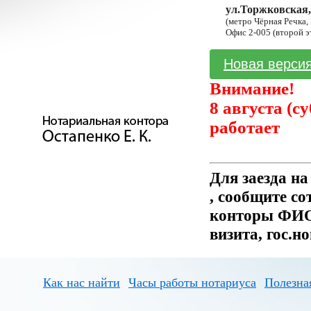
ул.Торжковская,
(метро Чёрная Речка,
Офис 2-005 (второй э
Новая версия
Внимание!
8 августа (с
работает
Для заезда н
, сообщите с
конторы ФИО 
визита, гос.н
Как нас найти
Часы работы нотариуса
Полезна