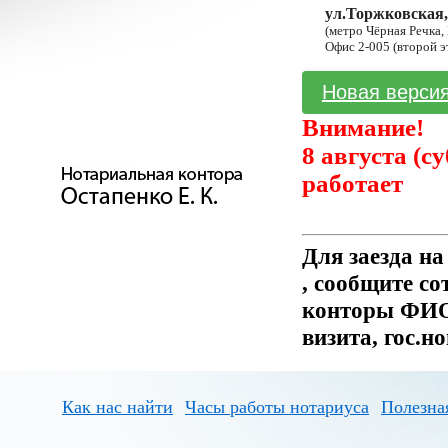
ул.Торжковская,
(метро Чёрная Речка,
Офис 2-005 (второй э
Новая версия
Внимание!
8 августа (с
работает
Для заезда н
, сообщите с
конторы ФИО 
визита, гос.н
Как нас найти
Часы работы нотариуса
Полезна