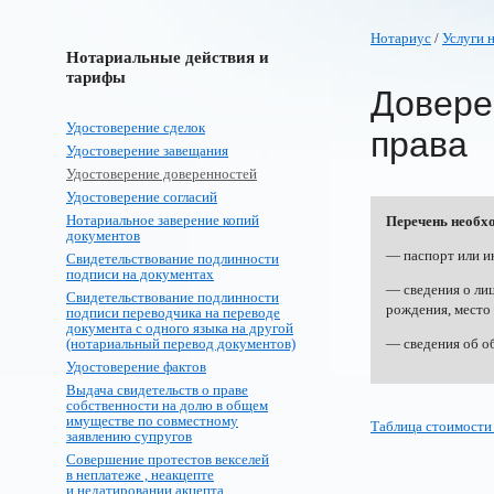
Нотариус
/
Услуги 
Нотариальные действия и
тарифы
Довере
Удостоверение сделок
права
Удостоверение завещания
Удостоверение доверенностей
Удостоверение согласий
Нотариальное заверение копий
Перечень необх
документов
— паспорт или и
Свидетельствование подлинности
подписи на документах
— сведения о лиц
Свидетельствование подлинности
рождения, место 
подписи переводчика на переводе
документа с одного языка на другой
(нотариальный перевод документов)
— сведения об о
Удостоверение фактов
Выдача свидетельств о праве
собственности на долю в общем
имуществе по совместному
Таблица стоимости
заявлению супругов
Совершение протестов векселей
в неплатеже , неакцепте
и недатировании акцепта