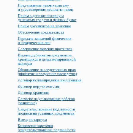
Предъявление чеков к платежу
и удостоверение неоплаты чеков
Прием в депозит нотариуса
денежных средств и ценных бумаг
Прием документов на хранение
Обеспечение доказательств
Передача заявлений физических
и юридических лиц
Совершение морских протестов
Выдача дубликатов документов,
хранящихся в делах нотариальной
конторы
Оформление наследственных прав
(принятие и получение наследства)
Договор купли-продажи предприятия
Договор поручительства
Договор хранения
Согласие на усыновление ребенка
(заявление)
Свидетельствование подлинности
подписи на уставных документах
Выезд нотариуса
Банковские карточки
(свидетельствование подлинности