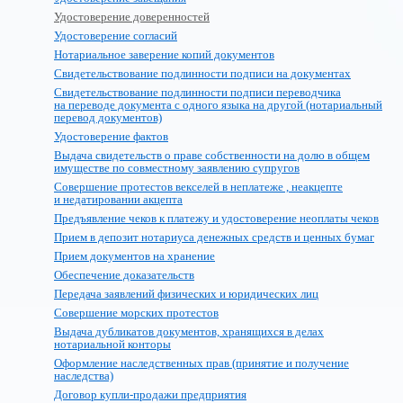
Удостоверение доверенностей
Удостоверение согласий
Нотариальное заверение копий документов
Свидетельствование подлинности подписи на документах
Свидетельствование подлинности подписи переводчика
на переводе документа с одного языка на другой (нотариальный
перевод документов)
Удостоверение фактов
Выдача свидетельств о праве собственности на долю в общем
имуществе по совместному заявлению супругов
Совершение протестов векселей в неплатеже , неакцепте
и недатировании акцепта
Предъявление чеков к платежу и удостоверение неоплаты чеков
Прием в депозит нотариуса денежных средств и ценных бумаг
Прием документов на хранение
Обеспечение доказательств
Передача заявлений физических и юридических лиц
Совершение морских протестов
Выдача дубликатов документов, хранящихся в делах
нотариальной конторы
Оформление наследственных прав (принятие и получение
наследства)
Договор купли-продажи предприятия