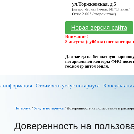
ул.Торжковская, д.5
(метро Чёрная Речка, БЦ "Оптима")
Офис 2-005 (второй этаж)
Новая версия сайта
Внимание!
8 августа (суббота) нот контора 
Для заезда на бесплатную парковку
нотариальной конторы ФИО посетит
гос.номер автомобиля.
я информация
Стоимость услуг нотариуса
Консультаци
Нотариус
/
Услуги нотариуса
/ Доверенность на пользование и распо
Доверенность на пользов