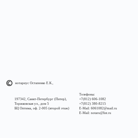
нотариус Остапенко Е.К.,
Телефоны:
197342, Санкт-Петербург (Питер),
+7(812) 606-1082
Торжковская ул., дом 5
+7(812) 380-8215
БЦ Оптима, оф. 2-005 (второй этаж)
E-Mail: 6061082@mail.ru
E-Mail: notaru@list.ru