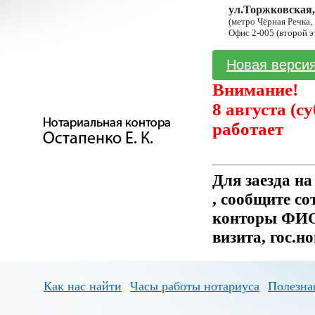
ул.Торжковская,
(метро Чёрная Речка,
Офис 2-005 (второй э
Новая версия
Внимание!
8 августа (с
работает
Для заезда н
, сообщите с
конторы ФИО 
визита, гос.н
Как нас найти
Часы работы нотариуса
Полезна