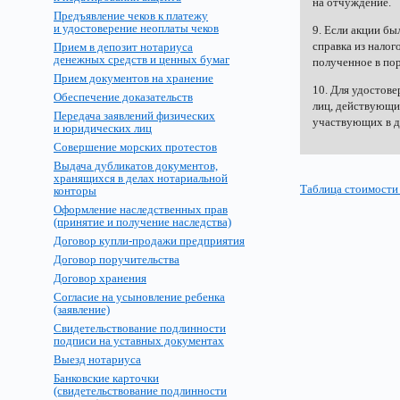
на отчуждение.
Предъявление чеков к платежу
и удостоверение неоплаты чеков
9. Если акции бы
справка из налог
Прием в депозит нотариуса
денежных средств и ценных бумаг
полученное в пор
Прием документов на хранение
10. Для удостов
Обеспечение доказательств
лиц, действующи
Передача заявлений физических
участвующих в д
и юридических лиц
Совершение морских протестов
Выдача дубликатов документов,
хранящихся в делах нотариальной
Таблица стоимости
конторы
Оформление наследственных прав
(принятие и получение наследства)
Договор купли-продажи предприятия
Договор поручительства
Договор хранения
Согласие на усыновление ребенка
(заявление)
Свидетельствование подлинности
подписи на уставных документах
Выезд нотариуса
Банковские карточки
(свидетельствование подлинности