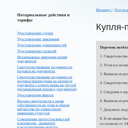
Нотариус
/
Услуги 
Нотариальные действия и
тарифы
Купля-
Удостоверение сделок
Удостоверение завещания
Удостоверение доверенностей
Перечень необх
Удостоверение согласий
1. Свидетельство
Нотариальное заверение копий
документов
2. Устав (со все
Свидетельствование подлинности
подписи на документах
3. Выписка из ре
Свидетельствование подлинности
подписи переводчика на переводе
4. Свидетельство
документа с одного языка на другой
(нотариальный перевод документов)
5. Сведения о ю
Удостоверение фактов
6. Выписка из р
Выдача свидетельств о праве
собственности на долю в общем
имуществе по совместному
7. Документ, по
заявлению супругов
8. Если акции б
Совершение протестов векселей
в неплатеже , неакцепте
то согласно ст. 
и недатировании акцепта