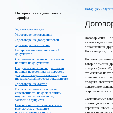
Нотариус
/
Услуги 
Нотариальные действия и
тарифы
Догово
Удостоверение сделок
Удостоверение завещания
Договор мены — од
Удостоверение доверенностей
вытекающие из мены
Удостоверение согласий
одной вещи на дру
Нотариальное заверение копий
Но и сегодня догов
документов
Свидетельствование подлинности
По договору мены к
подписи на документах
товар в обмен на д
Свидетельствование подлинности
продаже (глава 30)
подписи переводчика на переводе
этом каждая из сто
документа с одного языка на другой
и покупателем това
(нотариальный перевод документов)
продажа, является 
Удостоверение фактов
неизмеримо меньше
Выдача свидетельств о праве
закрепленная в зак
собственности на долю в общем
имуществе по совместному
Обмениваемые това
заявлению супругов
производятся в ис
Совершение протестов векселей
неравноценными. С
в неплатеже , неакцепте
и недатировании акцепта
в ценах непосредст