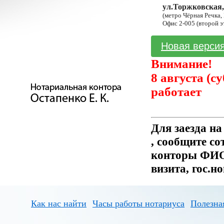
ул.Торжковская,
(метро Чёрная Речка,
Офис 2-005 (второй э
Новая версия
Внимание!
8 августа (с
работает
Для заезда н
, сообщите с
конторы ФИО 
визита, гос.н
Как нас найти
Часы работы нотариуса
Полезна