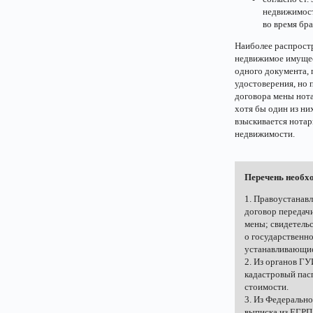
недвижимост
во время бр
Наиболее распрост
недвижимое имущес
одного документа, 
удостоверения, но
договора мены нот
хотя бы один из ни
взыскивается нотар
недвижимости.
Перечень необх
1. Правоустанав
договор передач
мены; свидетельс
о государственн
устанавливающие
2. Из органов Г
кадастровый пас
стоимости.
3. Из Федеральн
выписка из ЕГРП