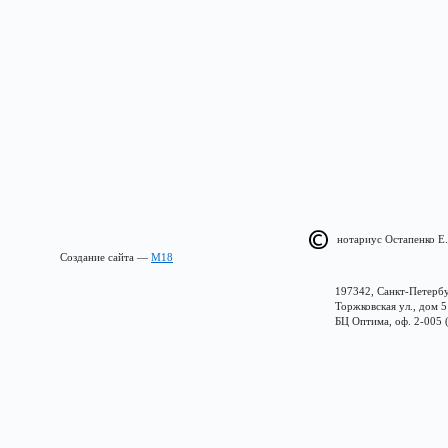
нотариус Остапенко Е.
Создание сайта —
М18
197342, Санкт-Петербу
Торжковская ул., дом 5
БЦ Оптима, оф. 2-005 