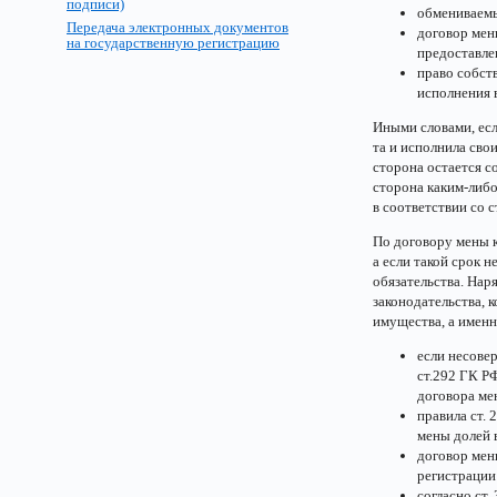
подписи)
обмениваемы
Передача электронных документов
договор мен
на государственную регистрацию
предоставле
право собст
исполнения в
Иными словами, есл
та и исполнила сво
сторона остается с
сторона каким-либо
в соответствии со с
По договору мены к
а если такой срок 
обязательства. На
законодательства, 
имущества, а именн
если несове
ст.292 ГК Р
договора ме
правила ст.
мены долей 
договор мен
регистрации
согласно ст