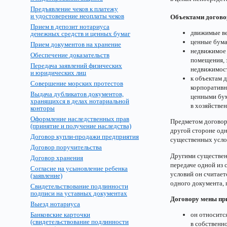
Предъявление чеков к платежу
и удостоверение неоплаты чеков
Объектами догово
Прием в депозит нотариуса
движимые в
денежных средств и ценных бумаг
ценные бума
Прием документов на хранение
недвижимое 
Обеспечение доказательств
помещения, 
Передача заявлений физических
недвижимос
и юридических лиц
к объектам 
Совершение морских протестов
корпоративн
Выдача дубликатов документов,
ценными бум
хранящихся в делах нотариальной
в хозяйстве
конторы
Оформление наследственных прав
Предметом договора
(принятие и получение наследства)
другой стороне одн
Договор купли-продажи предприятия
существенных услов
Договор поручительства
Другими существен
Договор хранения
передаче одной из 
Согласие на усыновление ребенка
условий он считает
(заявление)
одного документа,
Свидетельствование подлинности
подписи на уставных документах
Договору мены пр
Выезд нотариуса
он относитс
Банковские карточки
(свидетельствование подлинности
в собственн