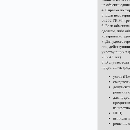
на объект недви
4. Справка по фо
5. Если несовер
ст.292 ГК РФ тре
6. Eсли обменив
сделкам, либо об
нотариально удос
7. Для удостове
лиц, действующи
участвующих в д
20 и 45 лет).
8. В случае, есл
представить док
устав (По
свидетель
документы
решение о
для предс
предостав
конкретно
ИНН;
выписка 
решение о